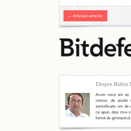
← Articolul anterior
Despre Robin 
Acum zece ani aș f
comun, de aiurări 
semnificativ om de cu
ce apun, deși mi-e su
formă de gimnastică 