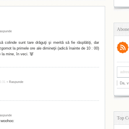
Abone
aspunde
ă colinde sunt tare drăguţi şi merită să fie răsplătiţi, dar
gomot la primele ore ale dimineţii (adică înainte de 10 : 00)
 la mine, în veci. 👿
-
6:31
Raspunde
aspunde
Top C
 :woohoo: