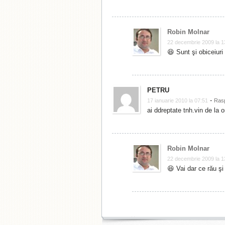
Robin Molnar
22 decembrie 2009 la 1
😆 Sunt şi obiceiuri
PETRU
-
17 ianuarie 2010 la 07:51
Ras
ai ddreptate tnh.vin de la 
Robin Molnar
22 decembrie 2009 la 1
😆 Vai dar ce rău şi