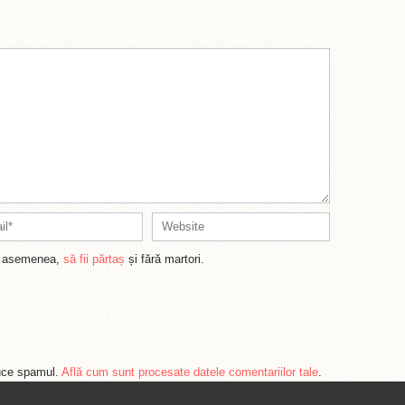
de asemenea,
să fii părtaș
și fără martori.
duce spamul.
Află cum sunt procesate datele comentariilor tale
.