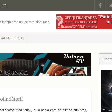
TTPS
eligența este un loc tare singuratic!
GALERIE FOTO
Super
olindătorii
olindătorii tradiționali, ci la aceia care se plimbă prin oraș,