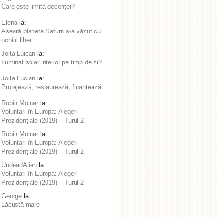
Care este limita decenței?
Elena
la:
Aseară planeta Saturn s-a văzut cu
ochiul liber
Joita Luican
la:
Iluminat solar interior pe timp de zi?
Joita Lucian
la:
Protejează, restaurează, finanțează
Robin Molnar
la:
Voluntari în Europa: Alegeri
Prezidențiale (2019) – Turul 2
Robin Molnar
la:
Voluntari în Europa: Alegeri
Prezidențiale (2019) – Turul 2
UndeadAlien
la:
Voluntari în Europa: Alegeri
Prezidențiale (2019) – Turul 2
George
la:
Lăcustă mare