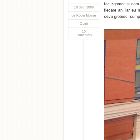
fac zgomot și cam a
10 dec. 2009
fiecare an, iar eu 
de
Robin Molnar
ceva grotesc, cump
Opinii
10
Comentarii