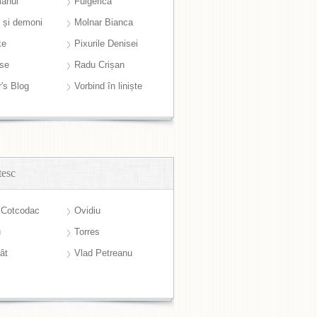
anul
Fulgerică
i și demoni
Molnar Bianca
ke
Pixurile Denisei
ase
Radu Crișan
r's Blog
Vorbind în liniște
tesc
 Cotcodac
Ovidiu
u
Torres
ât
Vlad Petreanu