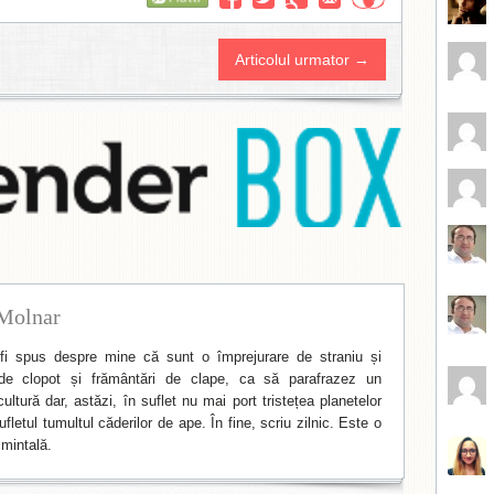
Articolul urmator →
Molnar
i spus despre mine că sunt o împrejurare de straniu și
de clopot și frământări de clape, ca să parafrazez un
ltură dar, astăzi, în suflet nu mai port tristețea planetelor
fletul tumultul căderilor de ape. În fine, scriu zilnic. Este o
mintală.