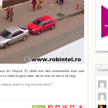
Coment
ace nici Hrușcă. El cântă trist deși evenimentul este unul
aia cu statul la gura sobei, de-mi vine să urlu și să strig:
 stăteai afară în frig era mai bine?
Flattr