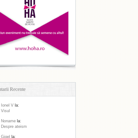
arii Recente
Ionel V
la:
Visul
Noname
la:
Despre ateism
Gigel
la: