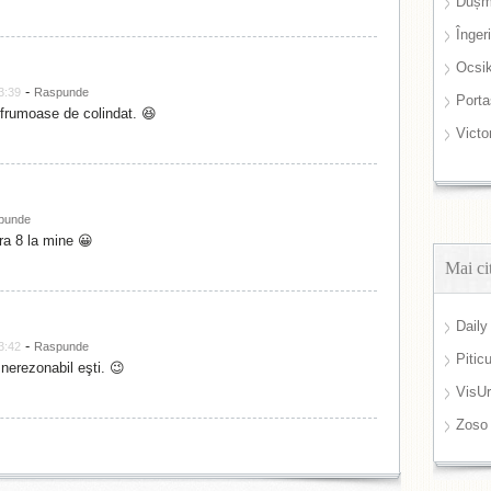
Dușm
Înger
Ocsi
-
3:39
Raspunde
Port
 frumoase de colindat. 😆
Victo
punde
ora 8 la mine 😀
Mai ci
Daily
-
3:42
Raspunde
Pitic
 nerezonabil eşti. 😉
VisUr
Zoso