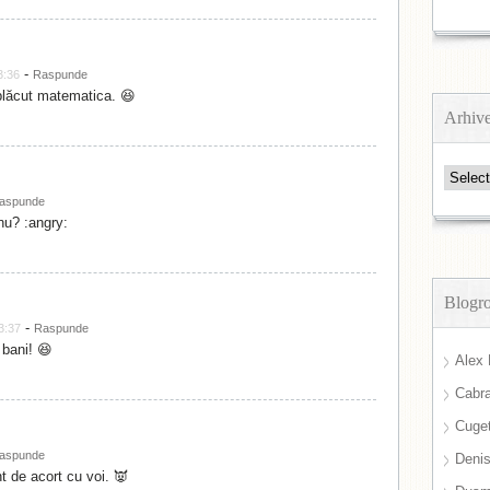
-
3:36
Raspunde
plăcut matematica. 😆
Arhiv
Arhive
aspunde
 nu? :angry:
Blogro
-
3:37
Raspunde
bani! 😆
Alex 
Cabra
Cuget
aspunde
Deni
t de acort cu voi. 👿