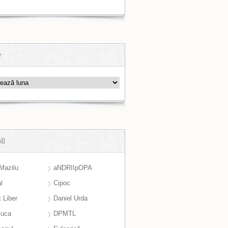
e
ll
Mazilu
aNDRIIpOPA
l
Cipoc
 Liber
Daniel Urda
suca
DPMTL