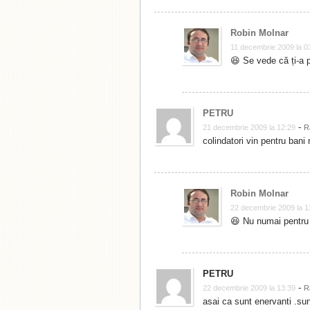
Robin Molnar
11 decembrie 2009 la 0
😆 Se vede că ți-a 
PETRU
-
21 decembrie 2009 la 12:29
R
colindatori vin pentru bani
Robin Molnar
22 decembrie 2009 la 1
😆 Nu numai pentru 
PETRU
-
22 decembrie 2009 la 13:39
R
asai ca sunt enervanti .sun