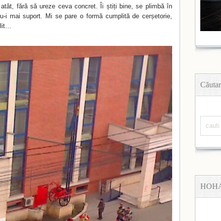
tât, fără să ureze ceva concret. Îi știți bine, se plimbă în
nu-i mai suport. Mi se pare o formă cumplită de cerșetorie,
lit…
Căutar
HOH