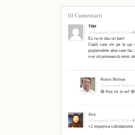
10 Comentarii
TNH
-
10 decembrie 2009 la 16:33
R
Eu nu le dau un ban!
Copiii care vin pe la uşi s
puşlamalele alea care fac z
n-or să primească nimic de
Robin Molnar
10 decembrie 2009 la 1
😆 Așa zic și eu! 😆
Ana
-
10 decembrie 2009 la 21:50
R
+1 impotriva colindatorilor