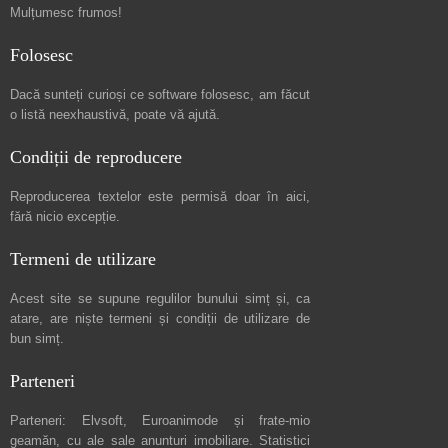
Mulțumesc frumos!
Folosesc
Dacă sunteți curioși ce software folosesc, am făcut
o listă neexhaustivă
, poate vă ajută.
Condiții de reproducere
Reproducerea textelor este permisă doar în
aici
,
fără nicio excepție.
Termeni de utilizare
Acest site se supune regulilor bunului simț și, ca
atare, are niște
termeni și condiții de utilizare
de
bun simț.
Parteneri
Parteneri:
Elvsoft
,
Euroanimode
și frate-mio
geamăn, cu ale sale
anunturi imobiliare
. Statistici