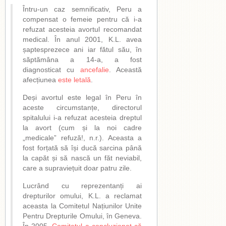
Întru-un caz semnificativ, Peru a
compensat o femeie pentru că i-a
refuzat acesteia avortul recomandat
medical. În anul 2001, K.L. avea
șaptesprezece ani iar fătul său, în
săptămâna a 14-a, a fost
diagnosticat cu
ancefalie
. Această
afecțiunea
este letală
.
Deși avortul este legal în Peru în
aceste circumstanțe, directorul
spitalului i-a refuzat acesteia dreptul
la avort (cum și la noi cadre
„medicale” refuză!, n.r.). Aceasta a
fost forțată să își ducă sarcina până
la capăt și să nască un făt neviabil,
care a supraviețuit doar patru zile.
Lucrând cu reprezentanți ai
drepturilor omului, K.L. a reclamat
aceasta la Comitetul Națiunilor Unite
Pentru Drepturile Omului, în Geneva.