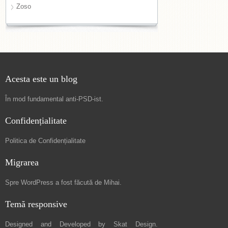
Zoso
Acesta este un blog
În mod fundamental
anti-PSD-ist
.
Confidențialitate
Politica de Confidențialitate
Migrarea
Spre
WordPress a fost făcută de Mihai
.
Temă responsive
Designed and Developed by
Skat Design
.