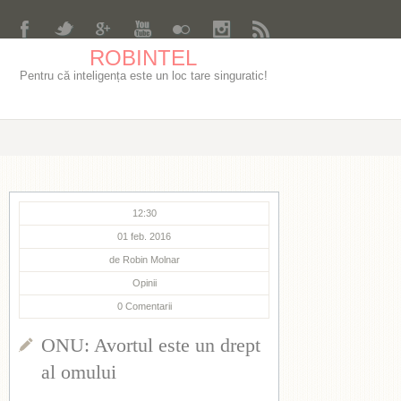
ROBINTEL
Pentru că inteligența este un loc tare singuratic!
12:30
01 feb. 2016
de
Robin Molnar
Opinii
0
Comentarii
ONU: Avortul este un drept
al omului