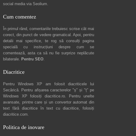
social media via
Seolium
.
Cum comentez
În primul rând, comentariile trebuiesc scrise cât mai
corect, din punct de vedere gramatical. Apoi, pentru
detalii mai specifice, te rog să consulți pagina
specială cu instrucțiuni despre
cum se
comentează
, asta ca să nu fie surprize neplăcute
bilaterale.
Pentru SEO
.
Diacritice
Pentru Windows XP am folosit diacriticele lui
Secărică
. Pentru afișarea caracterelor "ș" și "ț" pe
Windows XP folosiți
diacritice.ro
. Pentru unelte
avansate, printre care și un convertor automat din
text fără diacritice în text cu diacritice, folosiți
diacritice.com
.
Politica de inovare