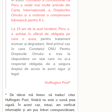
În 2005,
Comitetul a concluzionat că
Peru a violat mai multe articole din
Carta Internațională a Drepturilor
Omului și a ordonat o compensare
bănească pentru K.L
.
La 15 ani de la acel incident, Peru s-
a achitat în sfârșit de obligația pe
care o avea
, pentru tratament
inuman și degradant, fiind primul caz
în care Comitetul ONU Pentru
Drepturile Omului a tras la
răspundere un stat care nu și-a
respectat obligația de a asigura
dreptul de acces la avort sigur și
legal.
Huffington Post
*
* De obicei mă feresc să traduc/ citez
Huffingotn Post, fiindcă nu este o sursă prea
sigură. În acest caz, totuși, am verificat
informațiile și am pus linkuri corespunzătoare,