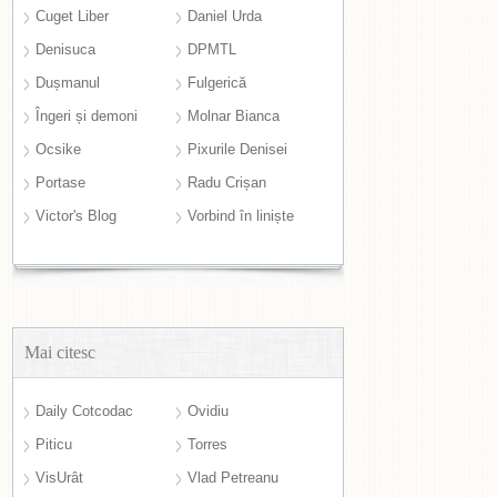
Cuget Liber
Daniel Urda
Denisuca
DPMTL
Dușmanul
Fulgerică
Îngeri și demoni
Molnar Bianca
Ocsike
Pixurile Denisei
Portase
Radu Crișan
Victor's Blog
Vorbind în liniște
Mai citesc
Daily Cotcodac
Ovidiu
Piticu
Torres
VisUrât
Vlad Petreanu