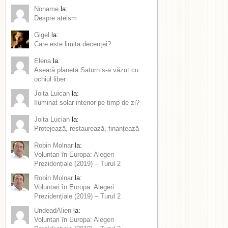
Noname
la:
Despre ateism
Gigel
la:
Care este limita decenței?
Elena
la:
Aseară planeta Saturn s-a văzut cu
ochiul liber
Joita Luican
la:
Iluminat solar interior pe timp de zi?
Joita Lucian
la:
Protejează, restaurează, finanțează
Robin Molnar
la:
Voluntari în Europa: Alegeri
Prezidențiale (2019) – Turul 2
Robin Molnar
la:
Voluntari în Europa: Alegeri
Prezidențiale (2019) – Turul 2
UndeadAlien
la:
Voluntari în Europa: Alegeri