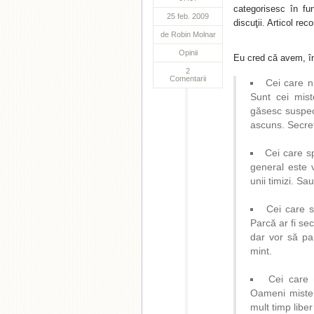
categorisesc în fu
25 feb. 2009
discuţii. Articol re
de
Robin Molnar
Opinii
Eu cred că avem, î
2
Comentarii
Cei care n
Sunt cei mist
găsesc suspec
ascuns. Secret
Cei care s
general este v
unii timizi. S
Cei care 
Parcă ar fi se
dar vor să pa
mint.
Cei care
Oameni mister
mult timp liber