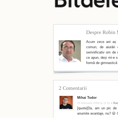
Despre Robin 
Acum zece ani aș f
comun, de aiurări 
semnificativ om de cu
ce apun, deși mi-e su
formă de gimnastică 
2 Comentarii
Mihai Todor
-
25 februarie 2009 la 11:01
Ra
[quote]Da, am un pic de
anumite avantaje, nu? 😛 