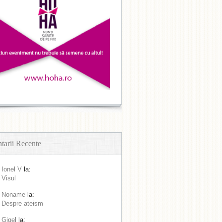
arii Recente
Ionel V
la:
Visul
Noname
la:
Despre ateism
Gigel
la: