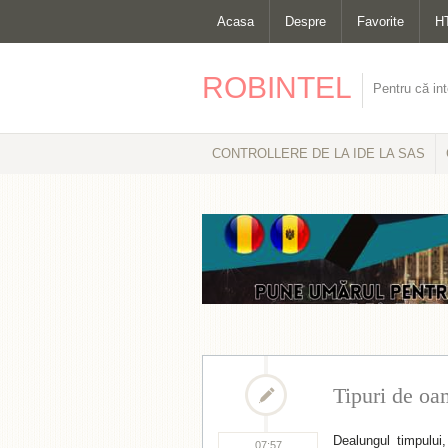
Acasa
Despre
Favorite
H
ROBINTEL
Pentru că int
CONTROLLERE DE LA IDE LA SAS
Tipuri de oa
Dealungul timpului
07:57