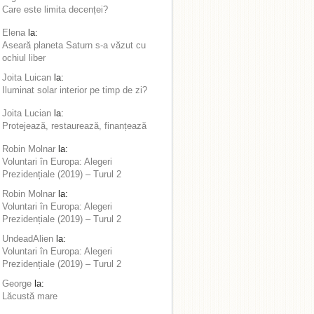
Care este limita decenței?
Elena
la:
Aseară planeta Saturn s-a văzut cu
ochiul liber
Joita Luican
la:
Iluminat solar interior pe timp de zi?
Joita Lucian
la:
Protejează, restaurează, finanțează
Robin Molnar
la:
Voluntari în Europa: Alegeri
Prezidențiale (2019) – Turul 2
Robin Molnar
la:
Voluntari în Europa: Alegeri
Prezidențiale (2019) – Turul 2
UndeadAlien
la:
Voluntari în Europa: Alegeri
Prezidențiale (2019) – Turul 2
George
la:
Lăcustă mare