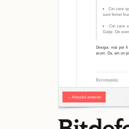
Cei care s
sunt femei fr
Cei care s
Gaiţe. De exe
Desigur, mai pot fi
acum. Da, am un pi
Recomanda:
← Articolul anterior