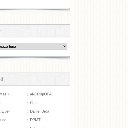
e
ll
Mazilu
aNDRIIpOPA
l
Cipoc
 Liber
Daniel Urda
suca
DPMTL