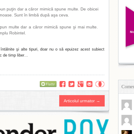
pun puţin dar a căror mimică spune multe. De obicei
umoase. Sunt în limbă după aşa ceva.
pun multe dar a căror mimică spune şi mai multe.
mplu Robintel.
 întâlnite şi alte tipuri, doar nu o să epuizez acest subiect
c de timp liber…
Flattr
Coment
Articolul urmator →