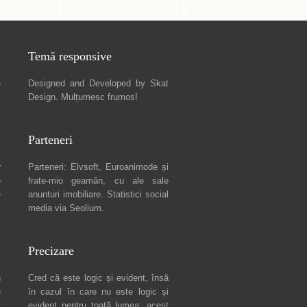
Temă responsive
e
Designed and Developed by
Skat
Design
. Mulțumesc frumos!
Parteneri
r
Parteneri:
Elvsoft
,
Euroanimode
și
e
frate-mio geamăn, cu ale sale
e
anunturi imobiliare
. Statistici social
media via
Seolium
.
Precizare
n
Cred că este logic și evident, însă
e
în cazul în care nu este logic și
c
evident pentru toată lumea: acest