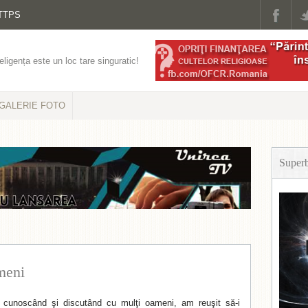
TTPS
eligența este un loc tare singuratic!
GALERIE FOTO
Super
meni
, cunoscând şi discutând cu mulţi oameni, am reuşit să-i