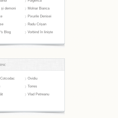
anul
Fulgerică
i și demoni
Molnar Bianca
ke
Pixurile Denisei
ase
Radu Crișan
r's Blog
Vorbind în liniște
tesc
 Cotcodac
Ovidiu
u
Torres
ât
Vlad Petreanu