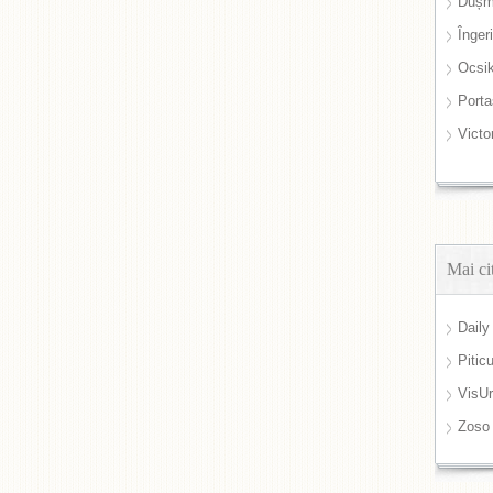
Dușm
Înger
Ocsi
Port
Victo
Mai ci
Daily
Pitic
VisUr
Zoso