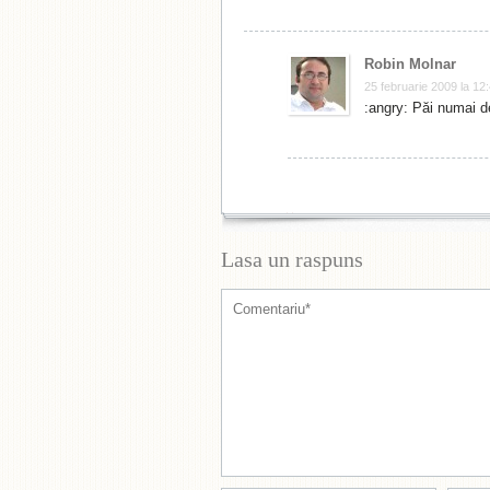
Robin Molnar
25 februarie 2009 la 12
:angry: Păi numai d
Lasa un raspuns