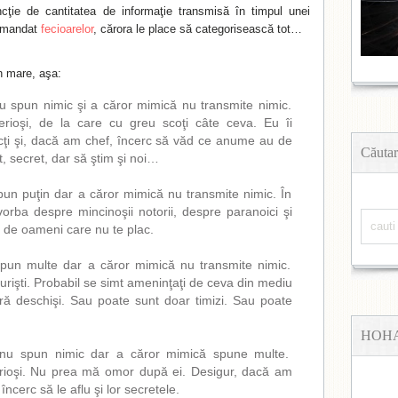
ncţie de cantitatea de informaţie transmisă în timpul unei
comandat
fecioarelor
, cărora le place să categorisească tot…
n mare, aşa:
u spun nimic şi a căror mimică nu transmite nimic.
erioşi, de la care cu greu scoţi câte ceva. Eu îi
ţi şi, dacă am chef, încerc să văd ce anume au de
Căutar
, secret, dar să ştim şi noi…
pun puţin dar a căror mimică nu transmite nimic. În
orba despre mincinoşii notorii, despre paranoici şi
au de oameni care nu te plac.
spun multe dar a căror mimică nu transmite nimic.
curişti. Probabil se simt ameninţaţi de ceva din mediu
ră deschişi. Sau poate sunt doar timizi. Sau poate
HOH
 nu spun nimic dar a căror mimică spune multe.
ioşi. Nu prea mă omor după ei. Desigur, dacă am
 încerc să le aflu şi lor secretele.