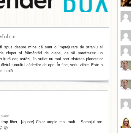
Molnar
i spus despre mine că sunt o împrejurare de straniu și
de clopot și frământări de clape, ca să parafrazez un
ltură dar, astăzi, în suflet nu mai port tristețea planetelor
fletul tumultul căderilor de ape. În fine, scriu zilnic. Este o
mintală.
spunde
 timp liber…[/quote] Chiar umpic mai mult… Somajul are
😛 😛