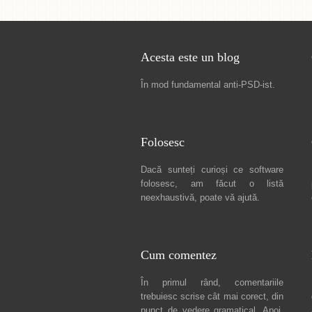
Acesta este un blog
În mod fundamental
anti-PSD-ist
.
Folosesc
Dacă sunteți curioși ce software
folosesc, am făcut
o listă
neexhaustivă
, poate vă ajută.
Cum comentez
În primul rând, comentariile
trebuiesc scrise cât mai corect, din
punct de vedere gramatical. Apoi,