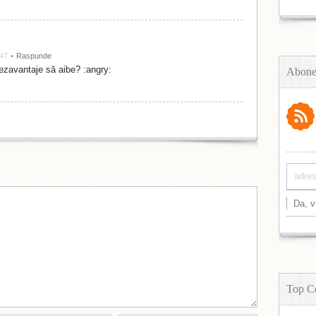
-
:47
Raspunde
ezavantaje să aibe? :angry:
Abone
Top C