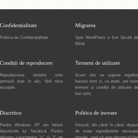
Confidențialitate
Migrarea
Politica de Confidențialitate
Spre
WordPress a fost făcută d
Mihai
.
Condiții de reproducere
Termeni de utilizare
Reproducerea textelor este
Acest site se supune regulilo
permisă doar în
aici
, fără nicio
bunului simț și, ca atare, are nișt
excepție.
termeni și condiții de utilizare
d
bun simț.
Diacritice
Politica de inovare
Pentru Windows XP am folosit
Întrucât, din când în când, dispu
diacriticele lui
Secărică
. Pentru
de toate ingredientele necesar
afișarea caracterelor "ș" și "ț" pe
inovării, cred că este decent să fa