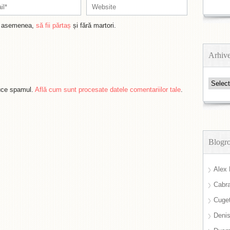
de asemenea,
să fii părtaș
și fără martori.
Arhiv
Arhive
duce spamul.
Află cum sunt procesate datele comentariilor tale
.
Blogro
Alex 
Cabra
Cuget
Deni