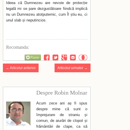
Ideea că Dumnezeu are nevoie de protecție
legală mi se pare dezgustătoare fiindcă implică
nu un Dumnezeu atotputernic, cum Îl știu eu, ci
unul slab și neputincios.
Recomanda:
Flattr
← Articolul anterior
Articolul urmator →
Despre Robin Molnar
Acum zece ani aș fi spus
despre mine că sunt o
împrejurare de straniu și
comun, de aiurări de clopot și
frământări de clape, ca să