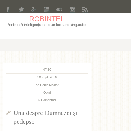
ROBINTEL
Pentru că inteligența este un loc tare singuratic!
07:50
30 sept. 2010
de
Robin Molnar
Opinii
6
Comentarii
Una despre Dumnezei și
pedepse