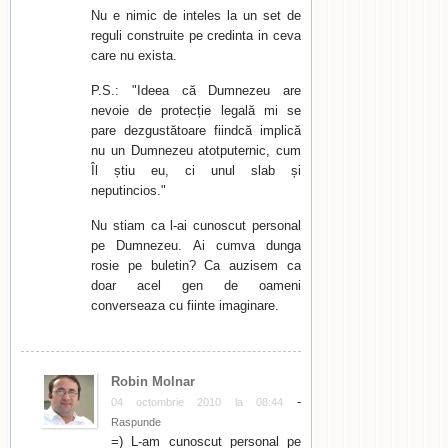
Nu e nimic de inteles la un set de
reguli construite pe credinta in ceva
care nu exista.
P.S.: "Ideea că Dumnezeu are
nevoie de protecție legală mi se
pare dezgustătoare fiindcă implică
nu un Dumnezeu atotputernic, cum
Îl știu eu, ci unul slab și
neputincios."
Nu stiam ca l-ai cunoscut personal
pe Dumnezeu. Ai cumva dunga
rosie pe buletin? Ca auzisem ca
doar acel gen de oameni
converseaza cu fiinte imaginare.
Robin Molnar
-
04 octombrie 2010 la 08:44
Raspunde
=) L-am cunoscut personal pe