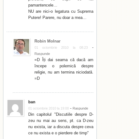
pamantencele…
NU are nici-o legatura cu Suprema
Putere! Parere, nu doar a mea…
Robin Molnar
-
01 octombrie 2010 la 08:23
Raspunde
=D Îți dai seama că dacă am
începe o polemică despre
religie, nu am termina niciodată.
=D
ban
-
01 octombrie 2010 la 19:00
Raspunde
Din capitolul "Discutiile despre D-
zeu nu mai au sens, pt. ca D-zeu
nu exista, iar a discuta despre ceva
ce nu exista e o pierdere de timp"