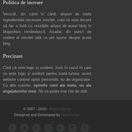
Politica de inovare
Întrucât, din când în când, dispun de toate
ingredientele necesare inovării, cred că este decent
să fac o listă cu noutățile aduse de acest blog în
blogosfera românească. Așadar, din punct de
vedere al inovării iată ce pot spune
despre acest
blog
.
Precizare
Cred că este logic și evident, însă în cazul în care
nu este logic și evident pentru toată lumea: acest
website conține opinii personale, nu de organizație.
Cu alte cuvinte,
opiniile sunt ale mele, nu ale
angajatorului meu
. Nu se poate mai clar de atât.
© 2007 - 2010 -
Robin Molnar
Designed and Developed by
Skat Design