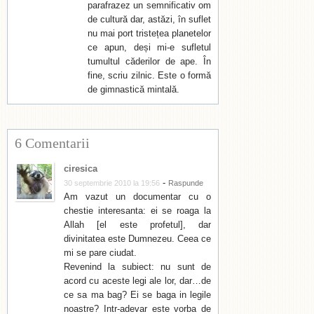
parafrazez un semnificativ om
de cultură dar, astăzi, în suflet
nu mai port tristețea planetelor
ce apun, deși mi-e sufletul
tumultul căderilor de ape. În
fine, scriu zilnic. Este o formă
de gimnastică mintală.
6 Comentarii
ciresica
-
30 septembrie 2010 la 19:56
Raspunde
Am vazut un documentar cu o
chestie interesanta: ei se roaga la
Allah [el este profetul], dar
divinitatea este Dumnezeu. Ceea ce
mi se pare ciudat.
Revenind la subiect: nu sunt de
acord cu aceste legi ale lor, dar…de
ce sa ma bag? Ei se baga in legile
noastre? Intr-adevar este vorba de