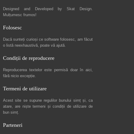
Designed and Developed by
Skat Design
.
Mulțumesc frumos!
Folosesc
Dacă sunteți curioși ce software folosesc, am făcut
o listă neexhaustivă
, poate vă ajută.
Condiții de reproducere
Reproducerea textelor este permisă doar în
aici
,
fără nicio excepție.
Termeni de utilizare
Acest site se supune regulilor bunului simț și, ca
atare, are niște
termeni și condiții de utilizare
de
bun simț.
Parteneri