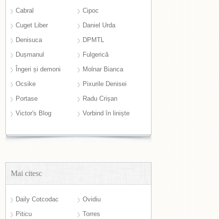
Cabral
Cipoc
Cuget Liber
Daniel Urda
Denisuca
DPMTL
Dușmanul
Fulgerică
Îngeri și demoni
Molnar Bianca
Ocsike
Pixurile Denisei
Portase
Radu Crișan
Victor's Blog
Vorbind în liniște
Mai citesc
Daily Cotcodac
Ovidiu
Piticu
Torres