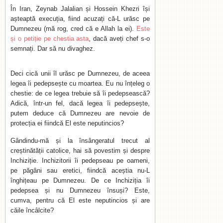
În Iran, Zeynab Jalalian și Hossein Khezri își
așteaptă execuția, fiind acuzați că-L urăsc pe
Dumnezeu (mă rog, cred că e Allah la ei).
Este
și o petiție pe chestia asta
, dacă aveți chef s-o
semnați. Dar să nu divaghez.
Deci cică unii îl urăsc pe Dumnezeu, de aceea
legea îi pedepsește cu moartea. Eu nu înțeleg o
chestie: de ce legea trebuie să îi pedepsească?
Adică, într-un fel, dacă legea îi pedepsește,
putem deduce că Dumnezeu are nevoie de
protecția ei fiindcă El este neputincios?
Gândindu-mă și la însângeratul trecut al
creștinătății catolice, hai să povestim și despre
Inchiziție. Inchizitorii îi pedepseau pe oameni,
pe păgâni sau eretici, fiindcă aceștia nu-L
înghițeau pe Dumnezeu. De ce Inchiziția îi
pedepsea și nu Dumnezeu însuși? Este,
cumva, pentru că El este neputincios și are
căile încâlcite?