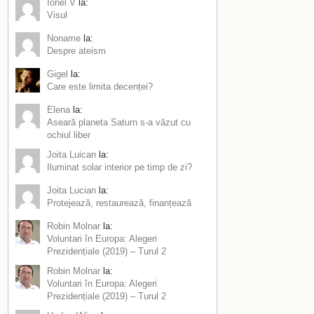
Ionel V
la:
Visul
Noname
la:
Despre ateism
Gigel
la:
Care este limita decenței?
Elena
la:
Aseară planeta Saturn s-a văzut cu
ochiul liber
Joita Luican
la:
Iluminat solar interior pe timp de zi?
Joita Lucian
la:
Protejează, restaurează, finanțează
Robin Molnar
la:
Voluntari în Europa: Alegeri
Prezidențiale (2019) – Turul 2
Robin Molnar
la:
Voluntari în Europa: Alegeri
Prezidențiale (2019) – Turul 2