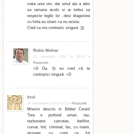
viata unui om, dar omul ala a ales
sa ramana acolo si ar trebui sa
respecte legile lor…desi dragostea
cu forta eu stiam ca nu exista.
Cred ca ma contrazic singura :)))
Robin Molnar
-
01 octombrie 2010 la 08:20
Raspunde
=D Da. Și eu cred că te
contrazici singură. =D
tizul
-
30 septembrie 2010 la 22:12
Raspunde
Mnezio descris in Biblie/ Coran/
Tora e profund uman, rau,
razbunator, carcotas, barfitor,
curvar, hot, criminal, las, cu maini,
picioare, cu copii ce fut