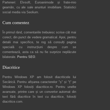
Parteneri:
Elvsoft
,
Euroanimode
și frate-mio
geamăn, cu ale sale
anunturi imobiliare
. Statistici
social media via
Seolium
.
Cum comentez
În primul rând, comentariile trebuiesc scrise cât mai
corect, din punct de vedere gramatical. Apoi, pentru
detalii mai specifice, te rog să consulți pagina
specială cu instrucțiuni despre
cum se
comentează
, asta ca să nu fie surprize neplăcute
bilaterale.
Pentru SEO
.
Diacritice
Pentru Windows XP am folosit diacriticele lui
Secărică
. Pentru afișarea caracterelor "ș" și "ț" pe
Windows XP folosiți
diacritice.ro
. Pentru unelte
avansate, printre care și un convertor automat din
text fără diacritice în text cu diacritice, folosiți
diacritice.com
.