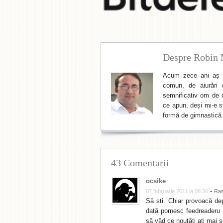
Despre Robin 
Acum zece ani aș f
comun, de aiurări 
semnificativ om de cu
ce apun, deși mi-e su
formă de gimnastică 
43 Comentarii
ocsike
-
07 februarie 2011 la 08:36
Ra
Să ști. Chiar provoacă de
dată pornesc feedreaderu d
să văd ce noutăți ați mai s