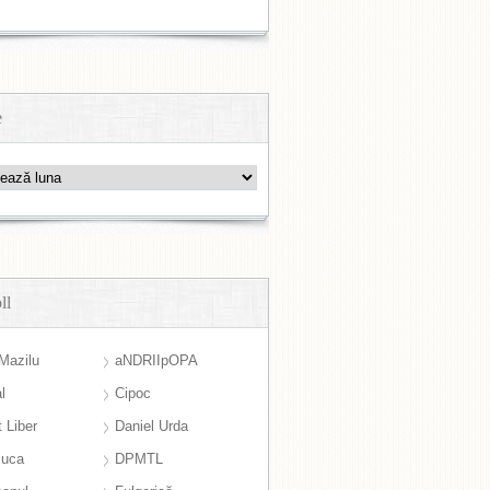
e
ll
Mazilu
aNDRIIpOPA
l
Cipoc
 Liber
Daniel Urda
suca
DPMTL