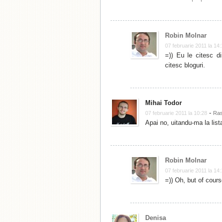
Robin Molnar
07 februarie 2011 la 14
=)) Eu le citesc d
citesc bloguri.
Mihai Todor
-
07 februarie 2011 la 10:28
Ra
Apai no, uitandu-ma la list
Robin Molnar
07 februarie 2011 la 14
=)) Oh, but of cours
Denisa