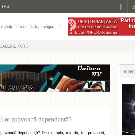
TTPS
eligența este un loc tare singuratic!
GALERIE FOTO
Super
urilor provoacă dependență?
 vă provoacă dependență? De exemplu, mie da, îmi provoacă,