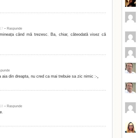
-
:17
Raspunde
imineața când mă trezesc. Ba, chiar, câteodată visez că
spunde
a aia din dreapta, nu cred ca mai trebuie sa zic nimic :-„
-
:18
Raspunde
e.