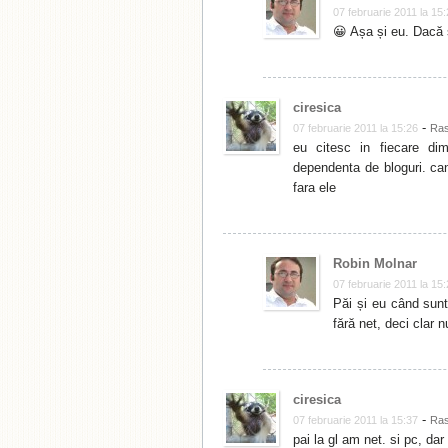
07 februarie 2011 la 15
😀 Așa și eu. Dacă 
ciresica
-
07 februarie 2011 la 15:26
Ra
eu citesc in fiecare di
dependenta de bloguri. can
fara ele
Robin Molnar
07 februarie 2011 la 15
Păi și eu când sunt
fără net, deci clar
ciresica
-
07 februarie 2011 la 15:37
Ra
pai la gl am net. si pc, da