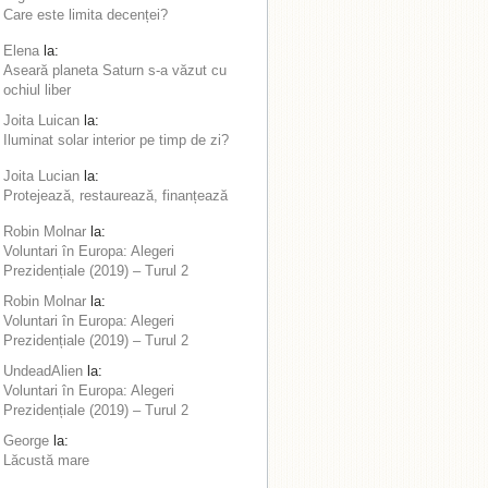
Care este limita decenței?
Elena
la:
Aseară planeta Saturn s-a văzut cu
ochiul liber
Joita Luican
la:
Iluminat solar interior pe timp de zi?
Joita Lucian
la:
Protejează, restaurează, finanțează
Robin Molnar
la:
Voluntari în Europa: Alegeri
Prezidențiale (2019) – Turul 2
Robin Molnar
la:
Voluntari în Europa: Alegeri
Prezidențiale (2019) – Turul 2
UndeadAlien
la:
Voluntari în Europa: Alegeri
Prezidențiale (2019) – Turul 2
George
la:
Lăcustă mare