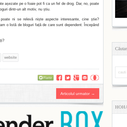
te așezate pe o foaie pot fi ca un fel de drog. Dar, no, poate
oguri dintr-un alt motiv, nu știu.
 poate ni se relevă niște aspecte interesante, cine știe?
 am o listă de bloguri față de care sunt dependent. Începând
ți?
Căutar
website
Flattr
Articolul urmator →
HOH