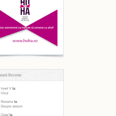
arii Recente
Ionel V
la:
Visul
Noname
la:
Despre ateism
Gigel
la: