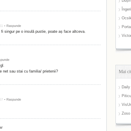
Dușm
Înger
Ocsi
-
:51
Raspunde
Port
 fi singur pe o insulă pustie, poate aș face altceva.
Victo
spunde
gl.
 net sau stai cu familia/ prietenii?
Mai ci
Daily
Pitic
-
:57
Raspunde
VisUr
Zoso
ar