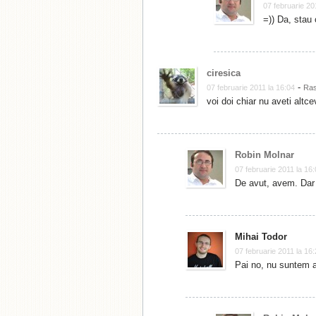
07 februarie 20
=)) Da, stau 
ciresica
-
07 februarie 2011 la 16:04
Ra
voi doi chiar nu aveti alt
Robin Molnar
07 februarie 2011 la 16
De avut, avem. Da
Mihai Todor
07 februarie 2011 la 16
Pai no, nu suntem a