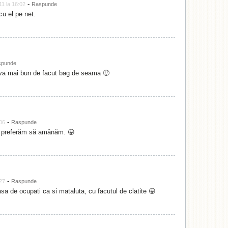
-
11 la 16:02
Raspunde
cu el pe net.
spunde
ceva mai bun de facut bag de seama 🙂
-
:06
Raspunde
r preferăm să amânăm. 😛
-
:27
Raspunde
sa de ocupati ca si mataluta, cu facutul de clatite 😛