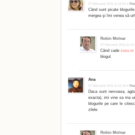
-
07 februarie 2011 la 14:03
Ra
Când sunt picate blogurile 
mergea şi îmi venea să urlu
Robin Molnar
07 februarie 2011 la 14
Când cade
zoso.ro
blogul.
Ana
-
07 februarie 2011 la 15:18
Ra
Daca sunt nervoasa, agita
exacta), imi vine sa ma ur
blogurile pe care le cite
zilele.
Robin Molnar