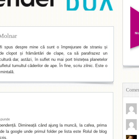
Molnar
i spus despre mine că sunt o împrejurare de straniu și
de clopot și frământări de clape, ca să parafrazez un
ltură dar, astăzi, în suflet nu mai port tristețea planetelor
fletul tumultul căderilor de ape. În fine, scriu zilnic. Este o
mintală.
Coment
spunde
pendență. Dimineață când ajung la muncă, la cafea, prima
e la google unde primul folder pe lista este Rolul de blog
cris.