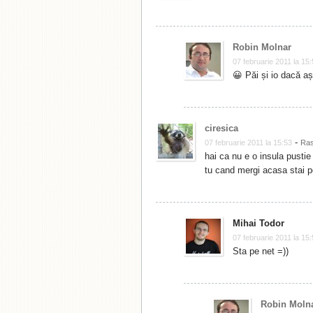
Robin Molnar
07 februarie 2011 la 15
😀 Păi și io dacă aș
ciresica
-
07 februarie 2011 la 15:53
Ra
hai ca nu e o insula pustie 
tu cand mergi acasa stai pe
Mihai Todor
07 februarie 2011 la 15
Sta pe net =))
Robin Moln