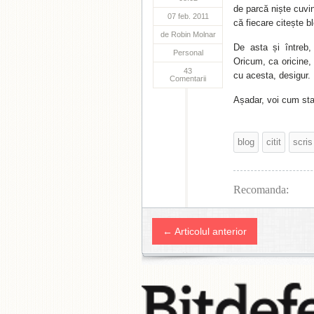
de parcă niște cuvin
07 feb. 2011
că fiecare citește bl
de
Robin Molnar
De asta și întreb,
Personal
Oricum, ca oricine,
43
cu acesta, desigur.
Comentarii
Așadar, voi cum sta
blog
citit
scris
Recomanda:
← Articolul anterior