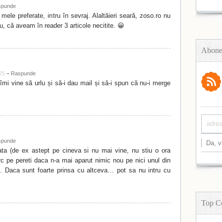
spunde
mele preferate, intru în sevraj. Alaltăieri seară, zoso.ro nu
, că aveam în reader 3 articole necitite. 😀
Abone
-
:25
Raspunde
îmi vine să urlu și să-i dau mail și să-i spun că nu-i merge
spunde
ta (de ex astept pe cineva si nu mai vine, nu stiu o ora
c pe pereti daca n-a mai aparut nimic nou pe nici unul din
sc. Daca sunt foarte prinsa cu altceva… pot sa nu intru cu
Top C