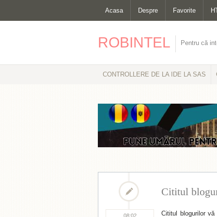
Acasa
Despre
Favorite
H
ROBINTEL
Pentru că int
CONTROLLERE DE LA IDE LA SAS
Cititul blog
Cititul blogurilor
08:02