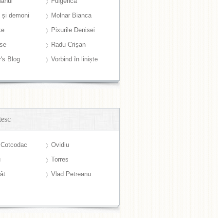
anul
Fulgerică
i și demoni
Molnar Bianca
ke
Pixurile Denisei
ase
Radu Crișan
r's Blog
Vorbind în liniște
tesc
 Cotcodac
Ovidiu
u
Torres
ât
Vlad Petreanu