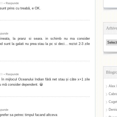
-
:20
Raspunde
sunt prins cu treabă, e OK.
Arhiv
spunde
mineata, la pranz si seara. in schimb nu ma consider
Arhive
d sunt la galati nu prea stau la pc si deci… rezist 2-3 zile
Blogro
-
:28
Raspunde
 în mijlocul Oceanului Indian fără net stau și câte x+1 zile
 nu mă consider dependent. 😀
Alex 
Cabra
Cuget
Deni
spunde
r prefer sa petrec timpul facand altceva