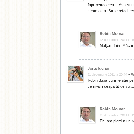
fapt petrecerea… Asa sunte
simte asta. Sa te refaci re
Robin Molnar
13 decembrie 2011 la 1
Mulțam fain. Măcar 
Joita lucian
-
11 decembrie 2011 la 20:44
R
Robin dupa cum te stiu pe 
ce m-am despartit de voi.,.
Robin Molnar
13 decembrie 2011 la 1
Eh, am pierdut un pi