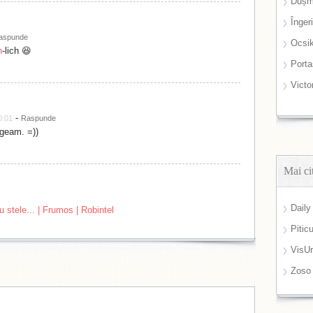
Dușm
Înger
aspunde
Ocsi
h
-lich 😆
Port
Victo
-
0:01
Raspunde
rgeam. =))
Mai ci
Daily
u stele... | Frumos | Robintel
Pitic
VisUr
Zoso