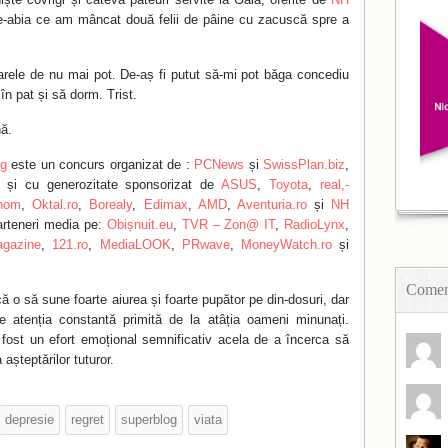
e-abia ce am mâncat două felii de pâine cu zacuscă spre a
arele de nu mai pot. De-aș fi putut să-mi pot băga concediu
în pat și să dorm. Trist.
ă.
g
este un concurs organizat de :
PCNews
și
SwissPlan.biz
,
, și cu generozitate sponsorizat de
ASUS
,
Toyota
,
real,-
nom
,
Oktal.ro
,
Borealy
,
Edimax
,
AMD
,
Aventuria.ro
și
NH
arteneri media pe:
Obișnuit.eu
,
TVR – Zon@ IT
,
RadioLynx
,
gazine
,
121.ro
,
MediaLOOK
,
PRwave
,
MoneyWatch.ro
și
Coment
că o să sune foarte aiurea și foarte pupător pe din-dosuri, dar
e atenția constantă primită de la atâția oameni minunați.
 fost un efort emoțional semnificativ acela de a încerca să
 așteptărilor tuturor.
depresie
regret
superblog
viata