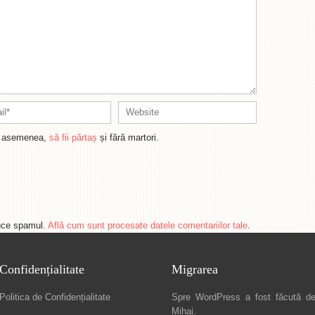
de asemenea,
să fii părtaș
și fără martori.
duce spamul.
Află cum sunt procesate datele comentariilor tale
.
Confidențialitate
Migrarea
Politica de Confidențialitate
Spre
WordPress a fost făcută d
Mihai
.