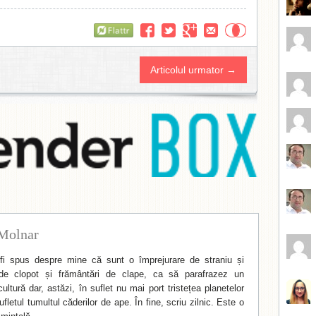
Flattr
Articolul urmator →
Molnar
i spus despre mine că sunt o împrejurare de straniu și
de clopot și frământări de clape, ca să parafrazez un
ltură dar, astăzi, în suflet nu mai port tristețea planetelor
fletul tumultul căderilor de ape. În fine, scriu zilnic. Este o