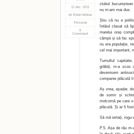
clubul bucureștean
11 dec. 2011
nu m-am mai dus.
de
Robin Molnar
Știu că nu e politi
Personal
întâiul clasat să l
8
marelui oraș compl
Comentarii
câmpii și să fac sp
nu era populație, ni
cel mai important, n
Tumultul capitalei
grăbiți, m-a scos 
devenisem antisoci
companie plăcută î
Aș vrea, așadar, do
de somn și schimb
molcomă pe care o 
plăcută. Și ar fi fos
Să mă iertați, rogu-
P.S. Așa de rău m-a
în două zile, sunt n