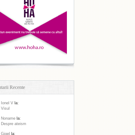
arii Recente
Ionel V
la:
Visul
Noname
la:
Despre ateism
Gigel
la: