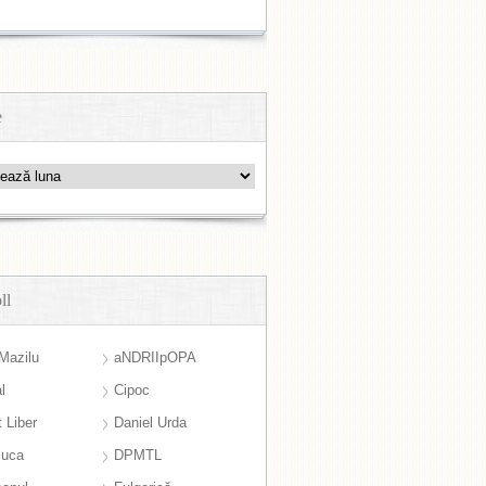
e
ll
Mazilu
aNDRIIpOPA
l
Cipoc
 Liber
Daniel Urda
suca
DPMTL