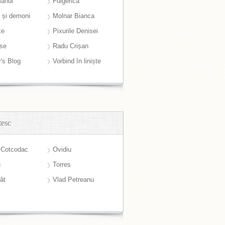
anul
Fulgerică
i și demoni
Molnar Bianca
ke
Pixurile Denisei
ase
Radu Crișan
r's Blog
Vorbind în liniște
tesc
 Cotcodac
Ovidiu
u
Torres
ât
Vlad Petreanu