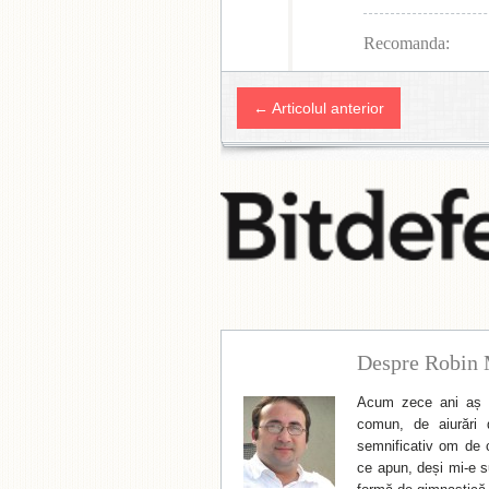
Recomanda:
← Articolul anterior
Despre Robin 
Acum zece ani aș f
comun, de aiurări 
semnificativ om de cu
ce apun, deși mi-e su