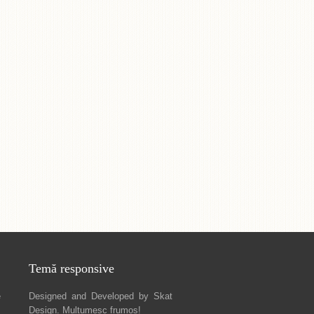
Temă responsive
e
Designed and Developed by
Skat
Design
. Mulțumesc frumos!