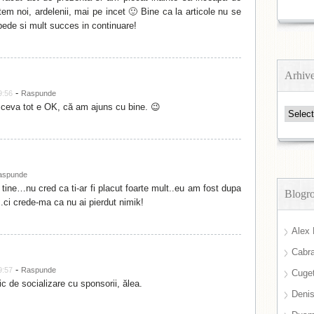
m noi, ardelenii, mai pe incet 🙂 Bine ca la articole nu se
pede si mult succes in continuare!
Arhiv
-
9:56
Raspunde
ceva tot e OK, că am ajuns cu bine. 😉
Arhive
aspunde
tine…nu cred ca ti-ar fi placut foarte mult..eu am fost dupa
Blogro
.ci crede-ma ca nu ai pierdut nimik!
Alex 
Cabra
-
9:57
Raspunde
Cuget
c de socializare cu sponsorii, ălea.
Deni