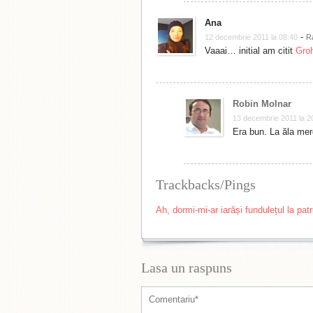
Ana
-
12 decembrie 2011 la 08:40
R
Vaaai… initial am citit
Gro
Robin Molnar
13 decembrie 2011 la 2
Era bun. La ăla me
Trackbacks/Pings
Ah, dormi-mi-ar iarăși fundulețul la patr
Lasa un raspuns