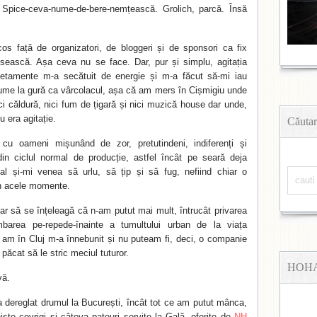
 Spice-ceva-nume-de-bere-nemțească. Grolich, parcă. Însă
cos față de organizatori, de bloggeri și de sponsori ca fix
ipsească. Așa ceva nu se face. Dar, pur și simplu, agitația
etamente m-a secătuit de energie și m-a făcut să-mi iau
ume la gură ca vârcolacul, așa că am mers în Cișmigiu unde
ci căldură, nici fum de țigară și nici muzică house dar unde,
u era agitație.
Căutar
, cu oameni mișunând de zor, pretutindeni, indiferenți și
din ciclul normal de producție, astfel încât pe seară deja
al și-mi venea să urlu, să țip și să fug, nefiind chiar o
n acele momente.
ar să se înțeleagă că n-am putut mai mult, întrucât privarea
area pe-repede-înainte a tumultului urban de la viața
am în Cluj m-a înnebunit și nu puteam fi, deci, o companie
t păcat să le stric meciul tuturor.
HOH
vă.
 dereglat drumul la București, încât tot ce am putut mânca,
iște covrigi și câteva pateuri servite la Gală, oferite de
NH