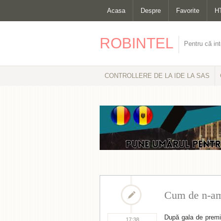
Acasa
Despre
Favorite
H
ROBINTEL
Pentru că int
CONTROLLERE DE LA IDE LA SAS
Cum de n-am 
După gala de premi
17:38