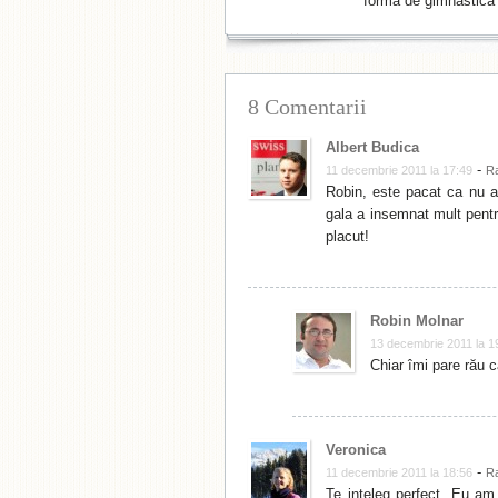
formă de gimnastică 
8 Comentarii
Albert Budica
-
11 decembrie 2011 la 17:49
R
Robin, este pacat ca nu ai
gala a insemnat mult pentru
placut!
Robin Molnar
13 decembrie 2011 la 1
Chiar îmi pare rău 
Veronica
-
11 decembrie 2011 la 18:56
R
Te inteleg perfect. Eu am