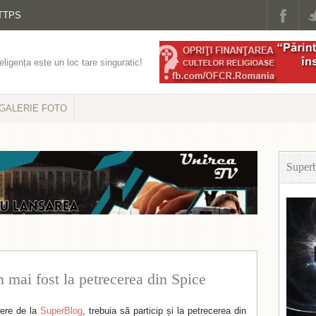
TTPS
eligența este un loc tare singuratic!
GALERIE FOTO
Super
mai fost la petrecerea din Spice
ere de la
SuperBlog
, trebuia să particip și la petrecerea din