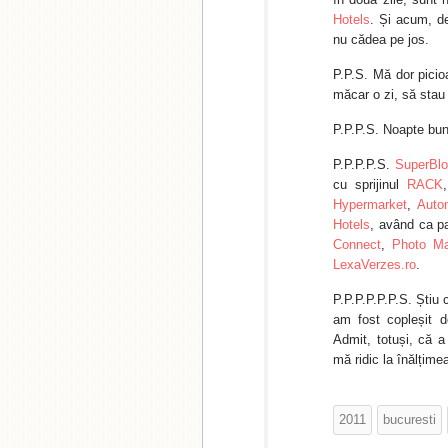
Hotels
. Și acum, d
nu cădea pe jos.
P.P.S. Mă dor picio
măcar o zi, să stau 
P.P.P.S. Noapte bun
P.P.P.P.S.
SuperBlo
cu sprijinul
RACK
Hypermarket
,
Auto
Hotels
, având ca p
Connect
,
Photo Ma
LexaVerzes.ro
.
P.P.P.P.P.P.S. Știu 
am fost copleșit d
Admit, totuși, că a
mă ridic la înălțimea
2011
bucuresti