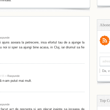
mintală.
Abone
aspunde
 ajuns aseara la petrecere, insa efortul tau de a ajunge la
 noi si sper sa ajungi bine acasa, in Cluj, iar drumul sa fie
-
9:55
Raspunde
că n-am putut mai mult.
Top C
aspunde
 facut act de prezenta si am plecat inainte sa inceapa de