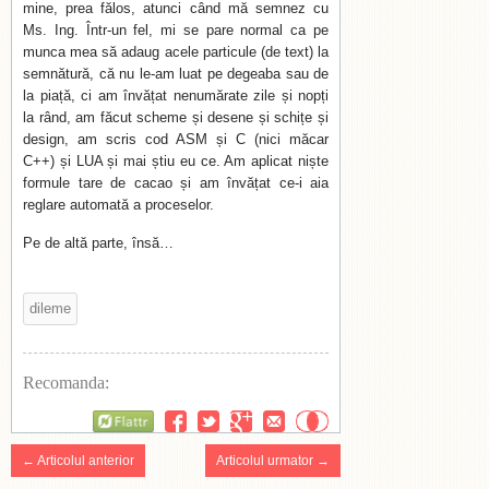
mine, prea fălos, atunci când mă semnez cu
Ms. Ing. Într-un fel, mi se pare normal ca pe
munca mea să adaug acele particule (de text) la
semnătură, că nu le-am luat pe degeaba sau de
la piață, ci am învățat nenumărate zile și nopți
la rând, am făcut scheme și desene și schițe și
design, am scris cod ASM și C (nici măcar
C++) și LUA și mai știu eu ce. Am aplicat niște
formule tare de cacao și am învățat ce-i aia
reglare automată a proceselor.
Pe de altă parte, însă…
dileme
Recomanda:
Flattr
← Articolul anterior
Articolul urmator →