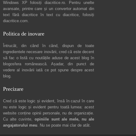
Windows XP folosiți
diacritice.ro
. Pentru unelte
avansate, printre care și un convertor automat din
text fără diacritice în text cu diacritice, folosiți
diacritice.com
.
Politica de inovare
Întrucât, din când în când, dispun de toate
ingredientele necesare inovării, cred că este decent
să fac o listă cu noutățile aduse de acest blog în
blogosfera românească. Așadar, din punct de
vedere al inovării iată ce pot spune
despre acest
blog
.
Precizare
Cred că este logic și evident, însă în cazul în care
nu este logic și evident pentru toată lumea: acest
website conține opinii personale, nu de organizație.
Cu alte cuvinte,
opiniile sunt ale mele, nu ale
angajatorului meu
. Nu se poate mai clar de atât.