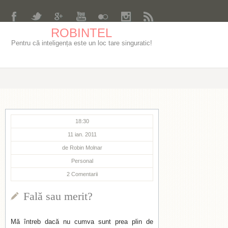
ROBINTEL
Pentru că inteligența este un loc tare singuratic!
18:30
11 ian. 2011
de
Robin Molnar
Personal
2
Comentarii
Fală sau merit?
Mă întreb dacă nu cumva sunt prea plin de