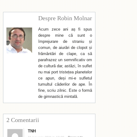
Despre Robin Molnar
Acum zece ani aș fi spus
despre mine că sunt o
împrejurare de straniu și
comun, de aiurări de clopot și
frământări de clape, ca să
parafrazez un semnificativ om
de cultură dar, astăzi, în suflet
nu mai port tristețea planetelor
ce apun, deși mi-e sufletul
tumultul căderilor de ape. În
fine, scriu zilnic. Este o formă
de gimnastică mintală.
2 Comentarii
TNH