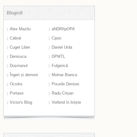
Blogroll
Alex Mazilu
aNDRIIpOPA
Cabral
Cipoc
Cuget Liber
Daniel Urda
Denisuca
DPMTL
Dușmanul
Fulgerică
Îngeri și demoni
Molnar Bianca
Ocsike
Pixurile Denisei
Portase
Radu Crișan
Victor's Blog
Vorbind în liniște