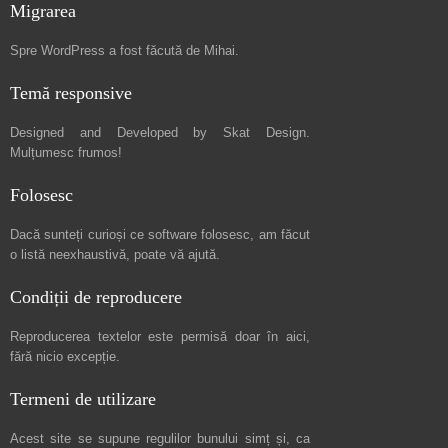
Migrarea
Spre
WordPress a fost făcută de Mihai
.
Temă responsive
Designed and Developed by
Skat Design
.
Mulțumesc frumos!
Folosesc
Dacă sunteți curioși ce software folosesc, am făcut
o listă neexhaustivă
, poate vă ajută.
Condiții de reproducere
Reproducerea textelor este permisă doar în
aici
,
fără nicio excepție.
Termeni de utilizare
Acest site se supune regulilor bunului simț și, ca