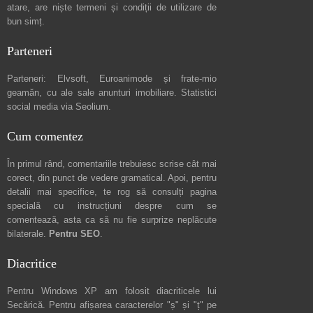
atare, are niște
termeni și condiții de utilizare
de
bun simț.
Parteneri
Parteneri:
Elvsoft
,
Euroanimode
și frate-mio
geamăn, cu ale sale
anunturi imobiliare
. Statistici
social media via
Seolium
.
Cum comentez
În primul rând, comentariile trebuiesc scrise cât mai
corect, din punct de vedere gramatical. Apoi, pentru
detalii mai specifice, te rog să consulți pagina
specială cu instrucțiuni despre
cum se
comentează
, asta ca să nu fie surprize neplăcute
bilaterale.
Pentru SEO
.
Diacritice
Pentru Windows XP am folosit diacriticele lui
Secărică
. Pentru afișarea caracterelor "ș" și "ț" pe