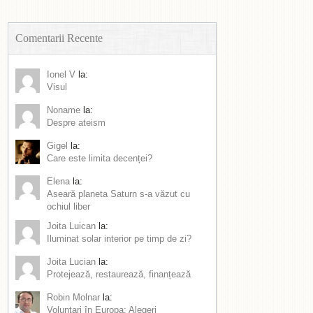
Comentarii Recente
Ionel V
la:
Visul
Noname
la:
Despre ateism
Gigel
la:
Care este limita decenței?
Elena
la:
Aseară planeta Saturn s-a văzut cu
ochiul liber
Joita Luican
la:
Iluminat solar interior pe timp de zi?
Joita Lucian
la:
Protejează, restaurează, finanțează
Robin Molnar
la:
Voluntari în Europa: Alegeri