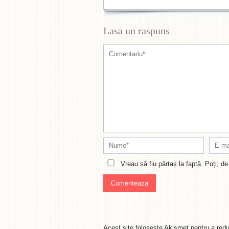
Lasa un raspuns
Vreau să fiu părtaș la faptă. Poți, 
Acest site folosește Akismet pentru a re