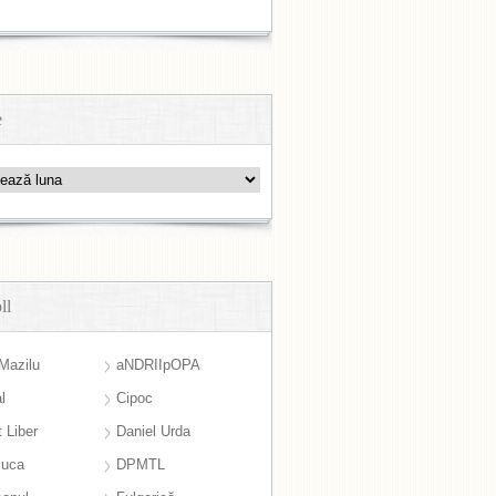
e
ll
Mazilu
aNDRIIpOPA
l
Cipoc
 Liber
Daniel Urda
suca
DPMTL