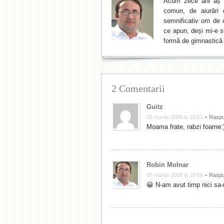
Acum zece ani aș f
comun, de aiurări 
semnificativ om de cu
ce apun, deși mi-e su
formă de gimnastică 
2 Comentarii
Guitz
-
05 martie 2008 la 18:51
Rasp
Moama frate, rabzi foame:
Robin Molnar
-
05 martie 2008 la 18:56
Rasp
😀 N-am avut timp nici sa-