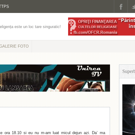
TTPS
eligența este un loc tare singuratic!
GALERIE FOTO
Super
te ora 18.10 si eu nu m-am luat micul dejun azi. Da’ ma