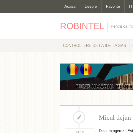
Acasa
Despre
Favorite
H
ROBINTEL
Pentru că int
CONTROLLERE DE LA IDE LA SAS
Micul dejun
Deja exagerez. Es
14:12