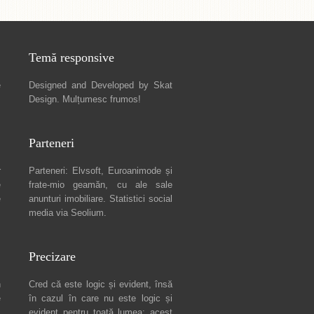
Temă responsive
e
Designed and Developed by
Skat
Design
. Mulțumesc frumos!
Parteneri
r
Parteneri:
Elvsoft
,
Euroanimode
și
e
frate-mio geamăn, cu ale sale
e
anunturi imobiliare
. Statistici social
media via
Seolium
.
Precizare
n
Cred că este logic și evident, însă
e
în cazul în care nu este logic și
c
evident pentru toată lumea: acest