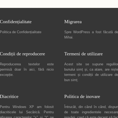
Confidențialitate
Migrarea
Politica de Confidențialitate
Spre
WordPress a fost făcută d
Mihai
.
Condiții de reproducere
Termeni de utilizare
Reproducerea textelor este
Acest site se supune regulilo
permisă doar în
aici
, fără nicio
bunului simț și, ca atare, are nișt
excepție.
termeni și condiții de utilizare
d
bun simț.
Diacritice
Politica de inovare
Pentru Windows XP am folosit
Întrucât, din când în când, dispu
diacriticele lui
Secărică
. Pentru
de toate ingredientele necesar
afișarea caracterelor "ș" și "ț" pe
inovării, cred că este decent să fa