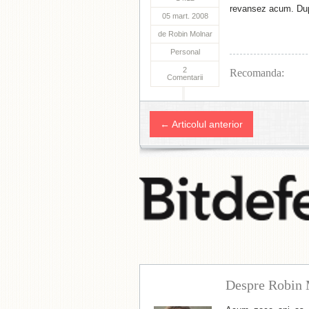
revansez acum. Du
05 mart. 2008
de
Robin Molnar
Personal
2
Recomanda:
Comentarii
← Articolul anterior
Despre Robin 