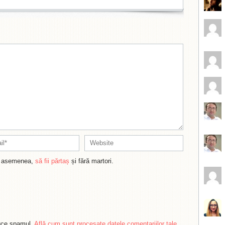
de asemenea,
să fii părtaș
și fără martori.
duce spamul.
Află cum sunt procesate datele comentariilor tale
.