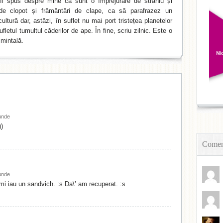
i spus despre mine că sunt o împrejurare de straniu și
de clopot și frământări de clape, ca să parafrazez un
ltură dar, astăzi, în suflet nu mai port tristețea planetelor
fletul tumultul căderilor de ape. În fine, scriu zilnic. Este o
mintală.
unde
))
Coment
unde
mi iau un sandvich. :s Da\’ am recuperat. :s