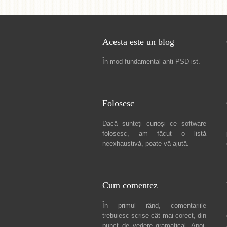
Acesta este un blog
În mod fundamental
anti-PSD-ist
.
Folosesc
Dacă sunteți curioși ce software
folosesc, am făcut
o listă
neexhaustivă
, poate vă ajută.
Cum comentez
În primul rând, comentariile
trebuiesc scrise cât mai corect, din
punct de vedere gramatical. Apoi,