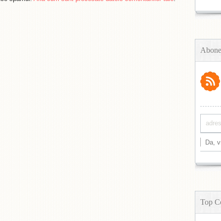
Abone
Top C