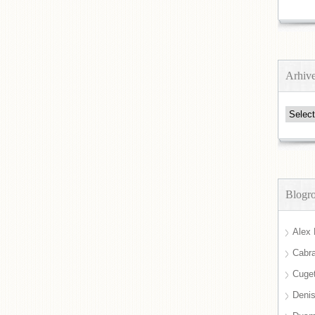
Arhiv
Arhive
Blogro
Alex 
Cabra
Cuget
Deni