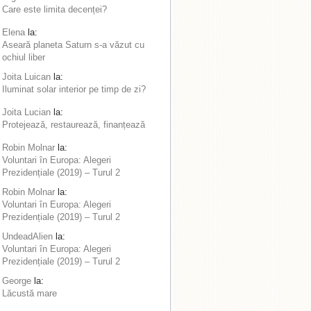
Care este limita decenței?
Elena
la:
Aseară planeta Saturn s-a văzut cu
ochiul liber
Joita Luican
la:
Iluminat solar interior pe timp de zi?
Joita Lucian
la:
Protejează, restaurează, finanțează
Robin Molnar
la:
Voluntari în Europa: Alegeri
Prezidențiale (2019) – Turul 2
Robin Molnar
la:
Voluntari în Europa: Alegeri
Prezidențiale (2019) – Turul 2
UndeadAlien
la:
Voluntari în Europa: Alegeri
Prezidențiale (2019) – Turul 2
George
la:
Lăcustă mare