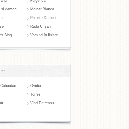
anul
Fulgerică
i și demoni
Molnar Bianca
ke
Pixurile Denisei
ase
Radu Crișan
r's Blog
Vorbind în liniște
tesc
 Cotcodac
Ovidiu
u
Torres
ât
Vlad Petreanu