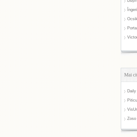
Dușm
Înger
Ocsi
Port
Victo
Mai ci
Daily
Pitic
VisUr
Zoso