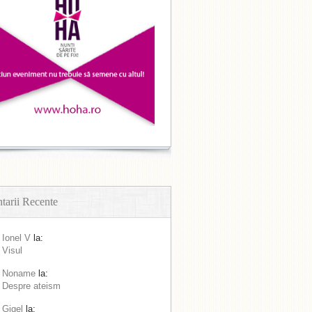
arii Recente
Ionel V
la:
Visul
Noname
la:
Despre ateism
Gigel
la: