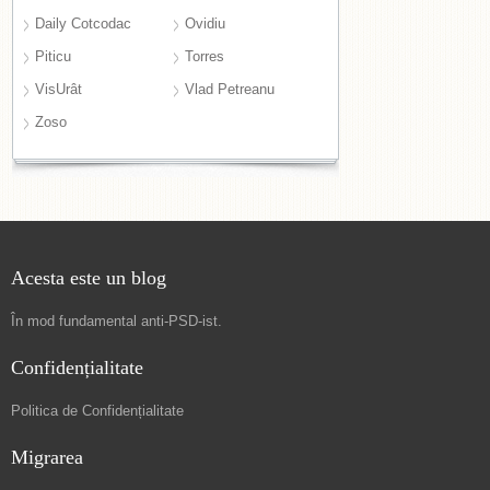
Daily Cotcodac
Ovidiu
Piticu
Torres
VisUrât
Vlad Petreanu
Zoso
Acesta este un blog
În mod fundamental
anti-PSD-ist
.
Confidențialitate
Politica de Confidențialitate
Migrarea