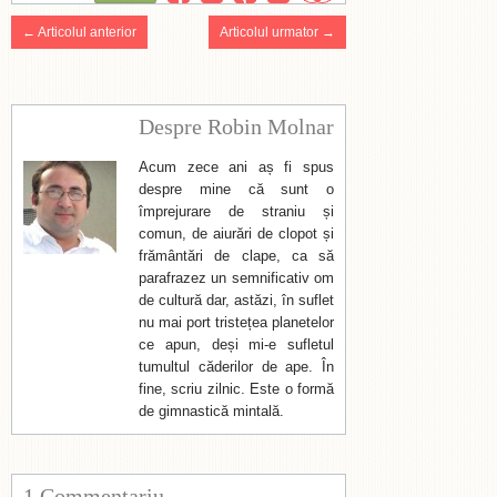
← Articolul anterior
Articolul urmator →
Despre Robin Molnar
Acum zece ani aș fi spus
despre mine că sunt o
împrejurare de straniu și
comun, de aiurări de clopot și
frământări de clape, ca să
parafrazez un semnificativ om
de cultură dar, astăzi, în suflet
nu mai port tristețea planetelor
ce apun, deși mi-e sufletul
tumultul căderilor de ape. În
fine, scriu zilnic. Este o formă
de gimnastică mintală.
1 Commentariu