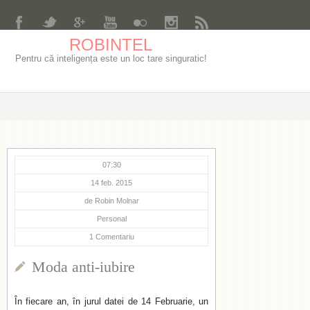
ROBINTEL
Pentru că inteligența este un loc tare singuratic!
07:30
14 feb. 2015
de
Robin Molnar
Personal
1
Comentariu
Moda anti-iubire
În fiecare an, în jurul datei de 14 Februarie, un