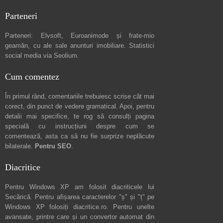
Parteneri
Parteneri:
Elvsoft
,
Euroanimode
și frate-mio
geamăn, cu ale sale
anunturi imobiliare
. Statistici
social media via
Seolium
.
Cum comentez
În primul rând, comentariile trebuiesc scrise cât mai
corect, din punct de vedere gramatical. Apoi, pentru
detalii mai specifice, te rog să consulți pagina
specială cu instrucțiuni despre
cum se
comentează
, asta ca să nu fie surprize neplăcute
bilaterale.
Pentru SEO
.
Diacritice
Pentru Windows XP am folosit diacriticele lui
Secărică
. Pentru afișarea caracterelor "ș" și "ț" pe
Windows XP folosiți
diacritice.ro
. Pentru unelte
avansate, printre care și un convertor automat din