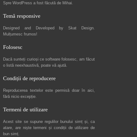
Spre
WordPress a fost făcută de Mihai
.
Temă responsive
Designed and Developed by
Skat Design
.
Mulțumesc frumos!
Folosesc
Dacă sunteți curioși ce software folosesc, am făcut
o listă neexhaustivă
, poate vă ajută.
Condiții de reproducere
Reproducerea textelor este permisă doar în
aici
,
fără nicio excepție.
Termeni de utilizare
Acest site se supune regulilor bunului simț și, ca
atare, are niște
termeni și condiții de utilizare
de
bun simț.