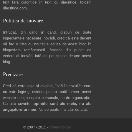
text fără diacritice în text cu diacritice, folosiți
diacritice.com
.
Politica de inovare
Întrucât, din când în când, dispun de toate
ingredientele necesare inovării, cred că este decent
să fac o listă cu noutățile aduse de acest blog în
blogosfera românească. Așadar, din punct de
vedere al inovării iată ce pot spune
despre acest
blog
.
Precizare
Cred că este logic și evident, însă în cazul în care
nu este logic și evident pentru toată lumea: acest
website conține opinii personale, nu de organizație.
Cu alte cuvinte,
opiniile sunt ale mele, nu ale
angajatorului meu
. Nu se poate mai clar de atât.
© 2007 - 2015 -
Robin Molnar