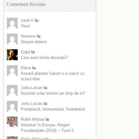
Comentarii Recente
Ionel V
la:
Visul
Noname
la:
Despre ateism
Gigel
la:
Care este limita decenței?
Elena
la:
Aseară planeta Saturn s-a văzut cu
ochiul liber
Joita Luican
la:
Iluminat solar interior pe timp de zi?
Joita Lucian
la:
Protejează, restaurează, finanțează
Robin Molnar
la:
Voluntari în Europa: Alegeri
Prezidențiale (2019) – Turul 2