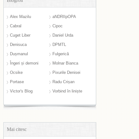
Blogroll
Alex Mazilu
aNDRIIpOPA
Cabral
Cipoc
Cuget Liber
Daniel Urda
Denisuca
DPMTL
Dușmanul
Fulgerică
Îngeri și demoni
Molnar Bianca
Ocsike
Pixurile Denisei
Portase
Radu Crișan
Victor's Blog
Vorbind în liniște
Mai citesc