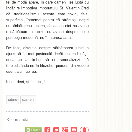
fel de modă apare, în care oamenii se luptă cu
îndârjire împotriva importatului Sf. Valentin.
Cred
că tradiționalismul acesta este toxic, fals,
superficial, întocmai pentru că strămoșii noștri
nu sărbătoreau iubirea, de aceea nici nu aveau
o sărbătoare a iubirii, nu aveau despre iubire
percepția modernă, nu îi interesa asta.
De fapt, discuția despre sărbătoarea iubirii a
ajuns să fie mai pasională decât iubirea însăși,
ceea ce ar trebui să ne semnalizeze că
împiedicându-ne în filozofie, pierdem din vedere
esențialul: iubirea.
Iubiți, deci, și fiți iubiți!
iubire
oameni
Recomanda:
Flattr