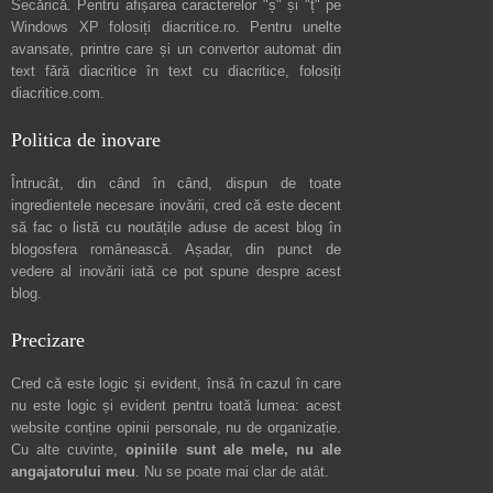
Secărică
. Pentru afișarea caracterelor "ș" și "ț" pe
Windows XP folosiți
diacritice.ro
. Pentru unelte
avansate, printre care și un convertor automat din
text fără diacritice în text cu diacritice, folosiți
diacritice.com
.
Politica de inovare
Întrucât, din când în când, dispun de toate
ingredientele necesare inovării, cred că este decent
să fac o listă cu noutățile aduse de acest blog în
blogosfera românească. Așadar, din punct de
vedere al inovării iată ce pot spune
despre acest
blog
.
Precizare
Cred că este logic și evident, însă în cazul în care
nu este logic și evident pentru toată lumea: acest
website conține opinii personale, nu de organizație.
Cu alte cuvinte,
opiniile sunt ale mele, nu ale
angajatorului meu
. Nu se poate mai clar de atât.