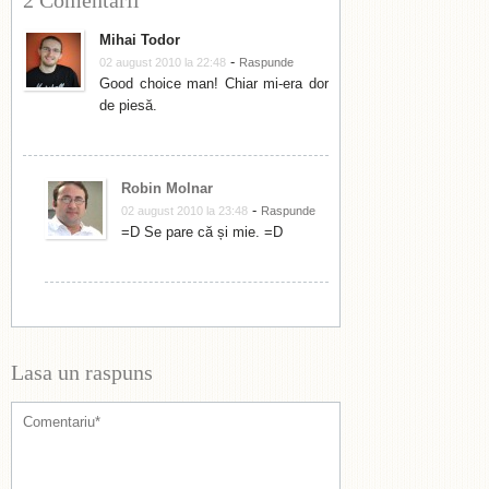
2 Comentarii
Mihai Todor
-
02 august 2010 la 22:48
Raspunde
Good choice man! Chiar mi-era dor
de piesă.
Robin Molnar
-
02 august 2010 la 23:48
Raspunde
=D Se pare că și mie. =D
Lasa un raspuns