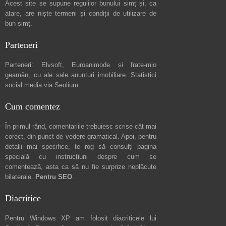
Acest site se supune regulilor bunului simț și, ca
atare, are niște
termeni și condiții de utilizare
de
bun simț.
Parteneri
Parteneri:
Elvsoft
,
Euroanimode
și frate-mio
geamăn, cu ale sale
anunturi imobiliare
. Statistici
social media via
Seolium
.
Cum comentez
În primul rând, comentariile trebuiesc scrise cât mai
corect, din punct de vedere gramatical. Apoi, pentru
detalii mai specifice, te rog să consulți pagina
specială cu instrucțiuni despre
cum se
comentează
, asta ca să nu fie surprize neplăcute
bilaterale.
Pentru SEO
.
Diacritice
Pentru Windows XP am folosit diacriticele lui