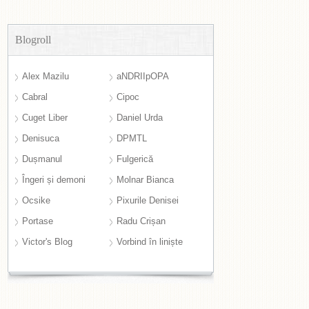
Blogroll
Alex Mazilu
aNDRIIpOPA
Cabral
Cipoc
Cuget Liber
Daniel Urda
Denisuca
DPMTL
Dușmanul
Fulgerică
Îngeri și demoni
Molnar Bianca
Ocsike
Pixurile Denisei
Portase
Radu Crișan
Victor's Blog
Vorbind în liniște