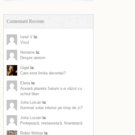
Comentarii Recente
Ionel V
la:
Visul
Noname
la:
Despre ateism
Gigel
la:
Care este limita decenței?
Elena
la:
Aseară planeta Saturn s-a văzut cu
ochiul liber
Joita Luican
la:
Iluminat solar interior pe timp de zi?
Joita Lucian
la:
Protejează, restaurează, finanțează
Robin Molnar
la: