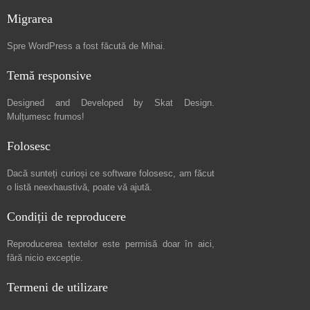
Migrarea
Spre
WordPress a fost făcută de Mihai
.
Temă responsive
Designed and Developed by
Skat Design
.
Mulțumesc frumos!
Folosesc
Dacă sunteți curioși ce software folosesc, am făcut
o listă neexhaustivă
, poate vă ajută.
Condiții de reproducere
Reproducerea textelor este permisă doar în
aici
,
fără nicio excepție.
Termeni de utilizare