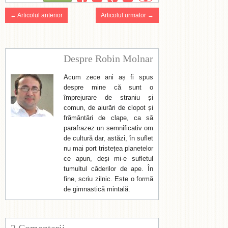
← Articolul anterior
Articolul urmator →
Despre Robin Molnar
Acum zece ani aș fi spus
despre mine că sunt o
împrejurare de straniu și
comun, de aiurări de clopot și
frământări de clape, ca să
parafrazez un semnificativ om
de cultură dar, astăzi, în suflet
nu mai port tristețea planetelor
ce apun, deși mi-e sufletul
tumultul căderilor de ape. În
fine, scriu zilnic. Este o formă
de gimnastică mintală.