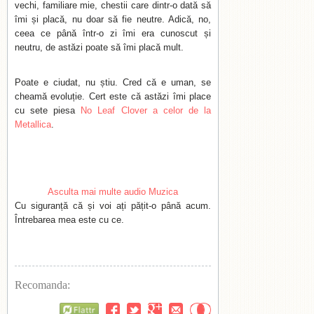
vechi, familiare mie, chestii care dintr-o dată să
îmi și placă, nu doar să fie neutre. Adică, no,
ceea ce până într-o zi îmi era cunoscut și
neutru, de astăzi poate să îmi placă mult.
Poate e ciudat, nu știu. Cred că e uman, se
cheamă evoluție. Cert este că astăzi îmi place
cu sete piesa
No Leaf Clover a celor de la
Metallica
.
Asculta mai multe audio Muzica
Cu siguranță că și voi ați pățit-o până acum.
Întrebarea mea este cu ce.
Recomanda:
Flattr