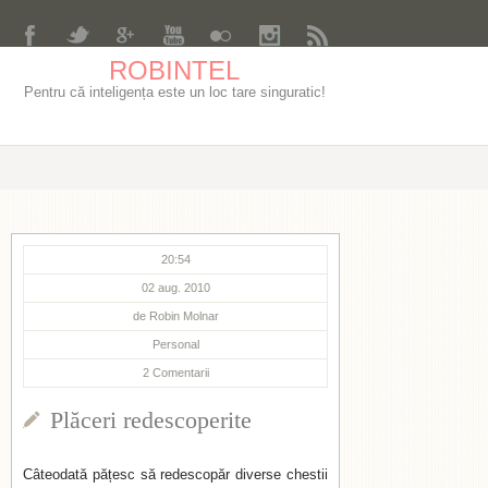
ROBINTEL
Pentru că inteligența este un loc tare singuratic!
20:54
02 aug. 2010
de
Robin Molnar
Personal
2
Comentarii
Plăceri redescoperite
Câteodată pățesc să redescopăr diverse chestii