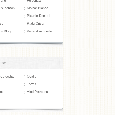
anul
Fulgerică
i și demoni
Molnar Bianca
ke
Pixurile Denisei
ase
Radu Crișan
r's Blog
Vorbind în liniște
tesc
 Cotcodac
Ovidiu
u
Torres
ât
Vlad Petreanu