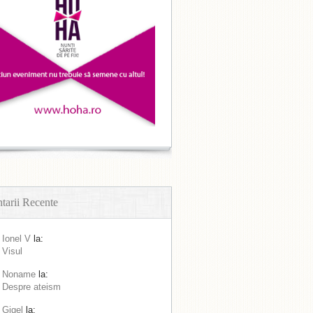
arii Recente
Ionel V
la:
Visul
Noname
la:
Despre ateism
Gigel
la: