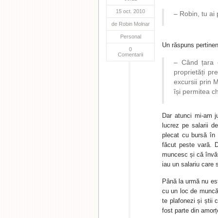
15 oct. 2010
– Robin, tu ai 
de
Robin Molnar
Personal
Un răspuns pertinen
0
Comentarii
– Când țara e
proprietăți p
excursii prin 
își permitea c
Dar atunci mi-am j
lucrez pe salarii 
plecat cu bursă în
făcut peste vară. 
muncesc și că învăț 
iau un salariu care 
Până la urmă nu es
cu un loc de muncă 
te plafonezi și știi 
fost parte din amorț