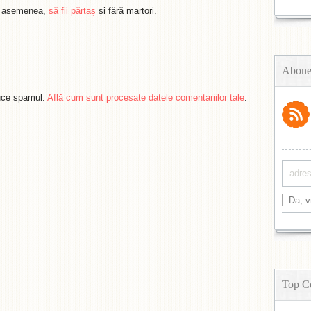
de asemenea,
să fii părtaș
și fără martori.
Abone
duce spamul.
Află cum sunt procesate datele comentariilor tale
.
Top C