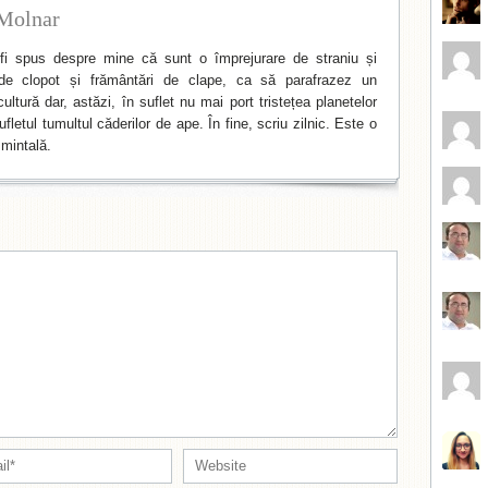
Molnar
i spus despre mine că sunt o împrejurare de straniu și
de clopot și frământări de clape, ca să parafrazez un
ltură dar, astăzi, în suflet nu mai port tristețea planetelor
fletul tumultul căderilor de ape. În fine, scriu zilnic. Este o
mintală.