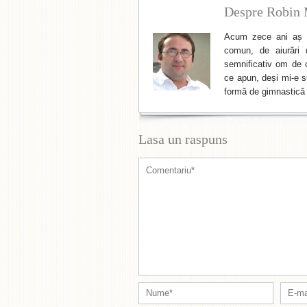
Despre Robin 
Acum zece ani aș f
comun, de aiurări 
semnificativ om de cu
ce apun, deși mi-e su
formă de gimnastică 
Lasa un raspuns