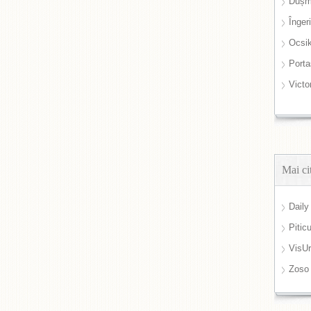
Dușm
Înger
Ocsi
Port
Victo
Mai ci
Daily
Pitic
VisUr
Zoso