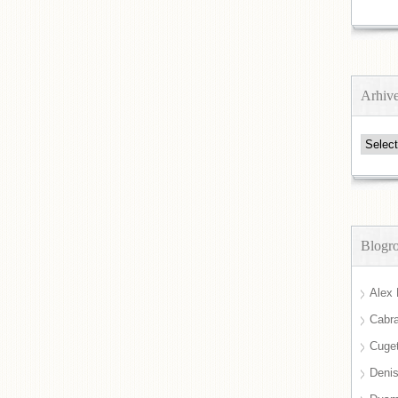
Arhiv
Arhive
Blogro
Alex 
Cabra
Cuget
Deni