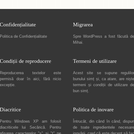
Confidențialitate
Migrarea
Politica de Confidențialitate
Spre
WordPress a fost făcută d
Mihai
.
Condiții de reproducere
Termeni de utilizare
Reproducerea textelor este
Acest site se supune regulilo
permisă doar în
aici
, fără nicio
bunului simț și, ca atare, are nișt
excepție.
termeni și condiții de utilizare
d
bun simț.
Diacritice
Politica de inovare
Pentru Windows XP am folosit
Întrucât, din când în când, dispu
diacriticele lui
Secărică
. Pentru
de toate ingredientele necesar
afișarea caracterelor "ș" și "ț" pe
inovării, cred că este decent să fa