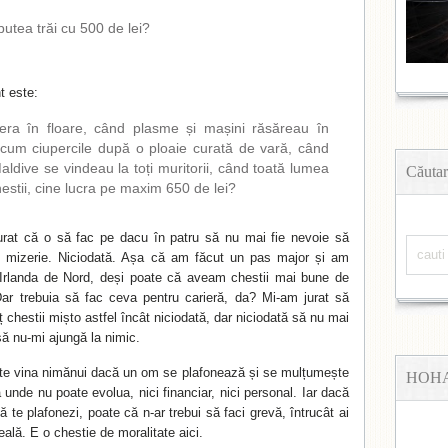
putea trăi cu 500 de lei?
t este:
ra în floare, când plasme și mașini răsăreau în
recum ciupercile după o ploaie curată de vară, când
Maldive se vindeau la toți muritorii, când toată lumea
Căutar
hestii, cine lucra pe maxim 650 de lei?
urat că o să fac pe dacu în patru să nu mai fie nevoie să
de mizerie. Niciodată. Așa că am făcut un pas major și am
 Irlanda de Nord, deși poate că aveam chestii mai bune de
Dar trebuia să fac ceva pentru carieră, da? Mi-am jurat să
chestii mișto astfel încât niciodată, dar niciodată să nu mai
să nu-mi ajungă la nimic.
te vina nimănui dacă un om se plafonează și se mulțumește
HOH
unde nu poate evolua, nici financiar, nici personal. Iar dacă
că te plafonezi, poate că n-ar trebui să faci grevă, întrucât ai
eală. E o chestie de moralitate aici.