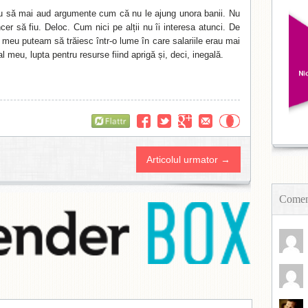
u să mai aud argumente cum că nu le ajung unora banii. Nu
er să fiu. Deloc. Cum nici pe alții nu îi interesa atunci. De
 meu puteam să trăiesc într-o lume în care salariile erau mai
al meu, lupta pentru resurse fiind aprigă și, deci, inegală.
Flattr
Articolul urmator →
Coment