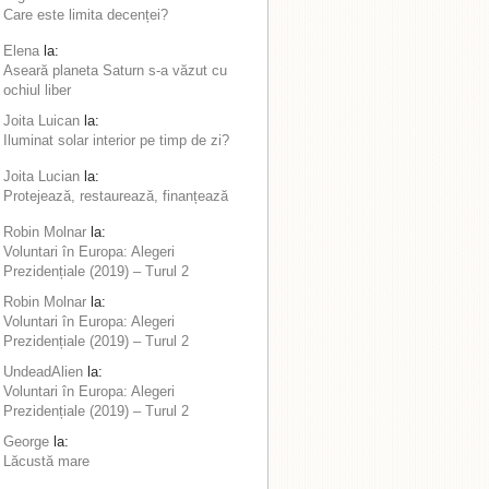
Care este limita decenței?
Elena
la:
Aseară planeta Saturn s-a văzut cu
ochiul liber
Joita Luican
la:
Iluminat solar interior pe timp de zi?
Joita Lucian
la:
Protejează, restaurează, finanțează
Robin Molnar
la:
Voluntari în Europa: Alegeri
Prezidențiale (2019) – Turul 2
Robin Molnar
la:
Voluntari în Europa: Alegeri
Prezidențiale (2019) – Turul 2
UndeadAlien
la:
Voluntari în Europa: Alegeri
Prezidențiale (2019) – Turul 2
George
la:
Lăcustă mare