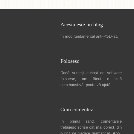
Acesta este un blog
În mod fundamental
anti-PSD-ist
.
Folosesc
Dacă sunteți curioși ce software
folosesc, am făcut
o listă
neexhaustivă
, poate vă ajută.
Cum comentez
În primul rând, comentariile
trebuiesc scrise cât mai corect, din
punct de vedere gramatical. Apoi,