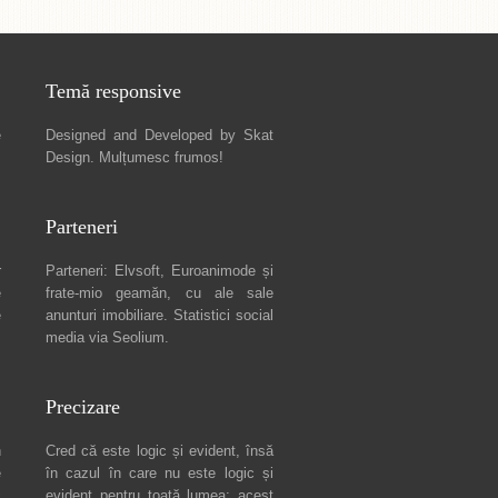
Temă responsive
e
Designed and Developed by
Skat
Design
. Mulțumesc frumos!
Parteneri
r
Parteneri:
Elvsoft
,
Euroanimode
și
e
frate-mio geamăn, cu ale sale
e
anunturi imobiliare
. Statistici social
media via
Seolium
.
Precizare
n
Cred că este logic și evident, însă
e
în cazul în care nu este logic și
c
evident pentru toată lumea: acest