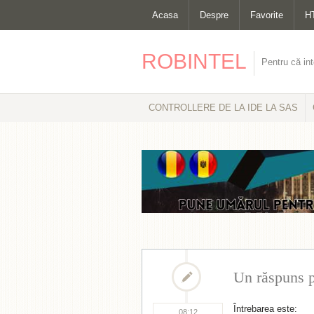
Acasa
Despre
Favorite
H
ROBINTEL
Pentru că int
CONTROLLERE DE LA IDE LA SAS
Un răspuns p
Întrebarea este:
08:12