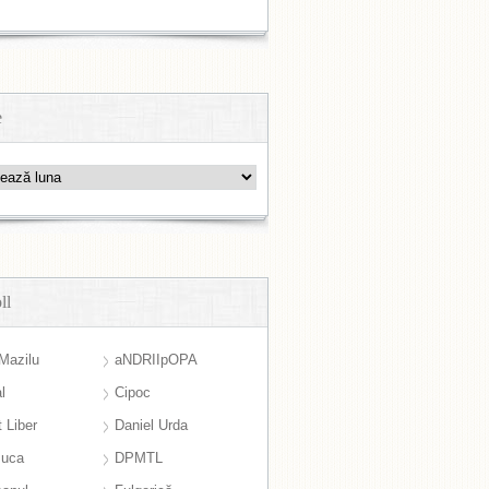
e
ll
Mazilu
aNDRIIpOPA
l
Cipoc
 Liber
Daniel Urda
suca
DPMTL