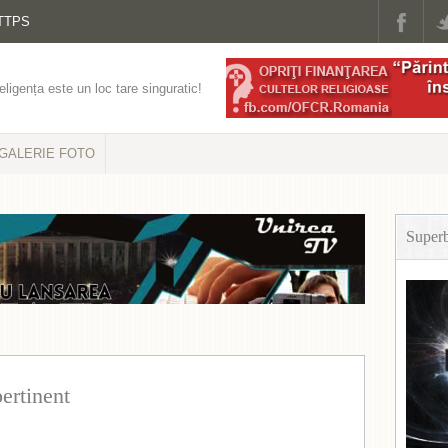
TTPS
eligența este un loc tare singuratic!
GALERIE FOTO
Super
ertinent