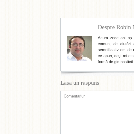
Despre Robin 
Acum zece ani aș f
comun, de aiurări 
semnificativ om de cu
ce apun, deși mi-e su
formă de gimnastică 
Lasa un raspuns