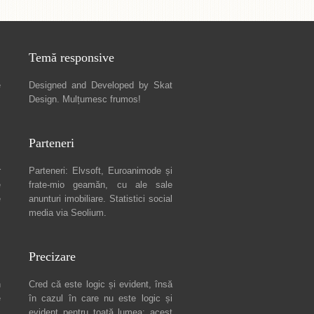
Temă responsive
e
Designed and Developed by
Skat
Design
. Mulțumesc frumos!
Parteneri
r
Parteneri:
Elvsoft
,
Euroanimode
și
e
frate-mio geamăn, cu ale sale
e
anunturi imobiliare
. Statistici social
media via
Seolium
.
Precizare
n
Cred că este logic și evident, însă
e
în cazul în care nu este logic și
c
evident pentru toată lumea: acest