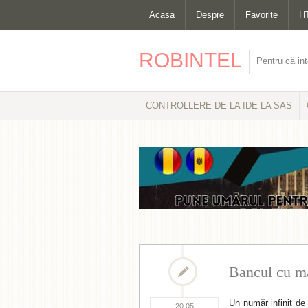
Acasa
Despre
Favorite
H
ROBINTEL
Pentru că int
CONTROLLERE DE LA IDE LA SAS
Bancul cu ma
Un număr infinit de 
20:05