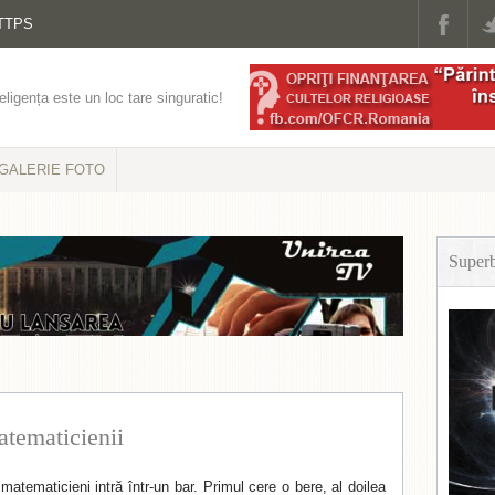
TTPS
eligența este un loc tare singuratic!
GALERIE FOTO
Super
tematicienii
matematicieni intră într-un bar. Primul cere o bere, al doilea