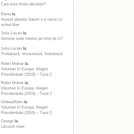
Care este limita decenței?
Elena
la:
Aseară planeta Saturn s-a văzut cu
ochiul liber
Joita Luican
la:
Iluminat solar interior pe timp de zi?
Joita Lucian
la:
Protejează, restaurează, finanțează
Robin Molnar
la:
Voluntari în Europa: Alegeri
Prezidențiale (2019) – Turul 2
Robin Molnar
la:
Voluntari în Europa: Alegeri
Prezidențiale (2019) – Turul 2
UndeadAlien
la:
Voluntari în Europa: Alegeri
Prezidențiale (2019) – Turul 2
George
la:
Lăcustă mare