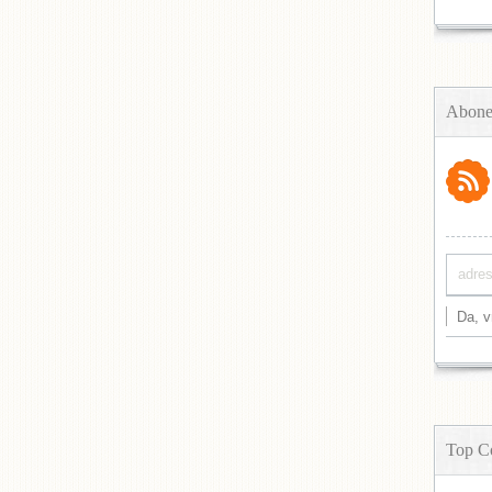
Abone
Top C