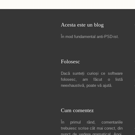
Acesta este un blog
În mod fundamental
anti-PSD-ist
.
Folosesc
Dacă sunteți curioși ce software
folosesc, am făcut
o listă
neexhaustivă
, poate vă ajută.
Cum comentez
În primul rând, comentariile
trebuiesc scrise cât mai corect, din
punct de vedere gramatical. Apoi,