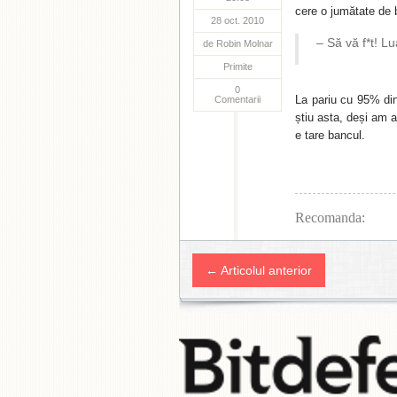
cere o jumătate de b
28 oct. 2010
– Să vă f*t! L
de
Robin Molnar
Primite
0
La pariu cu 95% din
Comentarii
știu asta, deși am 
e tare bancul.
Recomanda:
← Articolul anterior