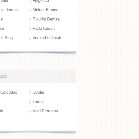
anul
Fulgerică
i și demoni
Molnar Bianca
ke
Pixurile Denisei
ase
Radu Crișan
r's Blog
Vorbind în liniște
tesc
 Cotcodac
Ovidiu
u
Torres
ât
Vlad Petreanu