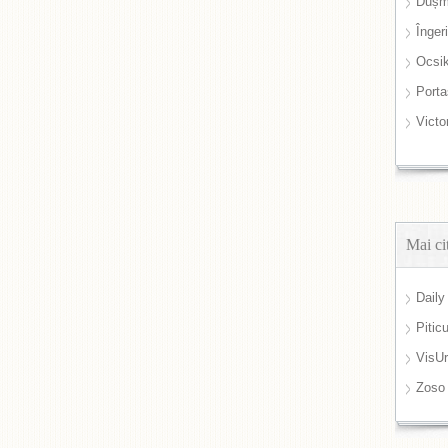
Dușm
Înger
Ocsi
Port
Victo
Mai ci
Daily
Pitic
VisUr
Zoso