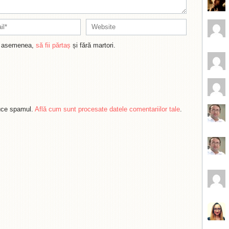
de asemenea,
să fii părtaș
și fără martori.
duce spamul.
Află cum sunt procesate datele comentariilor tale
.