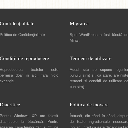
Confidențialitate
Migrarea
Politica de Confidențialitate
Spre
WordPress a fost făcută d
Mihai
.
Condiții de reproducere
Termeni de utilizare
Reproducerea textelor este
Acest site se supune regulilo
permisă doar în
aici
, fără nicio
bunului simț și, ca atare, are nișt
excepție.
termeni și condiții de utilizare
d
bun simț.
Diacritice
Politica de inovare
Pentru Windows XP am folosit
Întrucât, din când în când, dispu
diacriticele lui
Secărică
. Pentru
de toate ingredientele necesar
afișarea caracterelor "ș" și "ț" pe
inovării, cred că este decent să fa