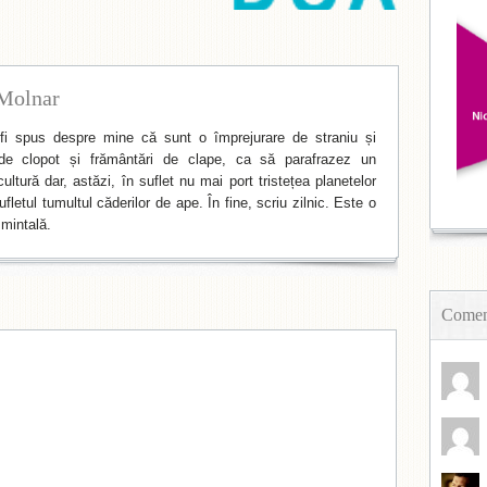
Molnar
i spus despre mine că sunt o împrejurare de straniu și
de clopot și frământări de clape, ca să parafrazez un
ltură dar, astăzi, în suflet nu mai port tristețea planetelor
fletul tumultul căderilor de ape. În fine, scriu zilnic. Este o
mintală.
Coment