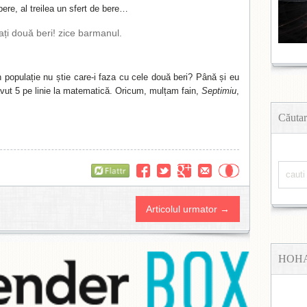
ere, al treilea un sfert de bere…
uați două beri! zice barmanul.
 populație nu știe care-i faza cu cele două beri? Până și eu
avut 5 pe linie la matematică. Oricum, mulțam fain,
Septimiu
,
Căutar
Flattr
Articolul urmator →
HOH