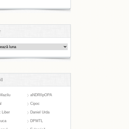
e
ll
Mazilu
aNDRIIpOPA
l
Cipoc
 Liber
Daniel Urda
suca
DPMTL