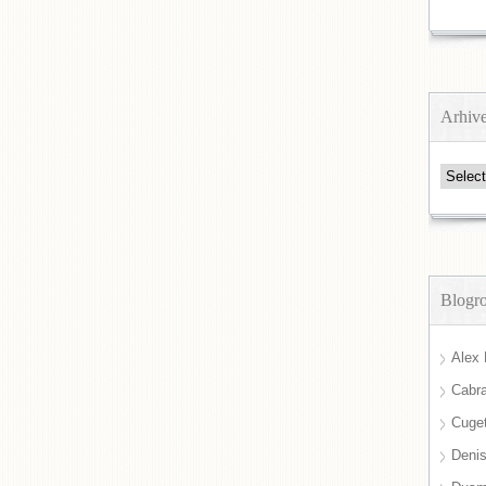
Arhiv
Arhive
Blogro
Alex 
Cabra
Cuget
Deni