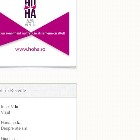
arii Recente
Ionel V
la:
Visul
Noname
la:
Despre ateism
Gigel
la: