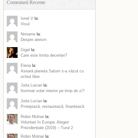
Comentarii Recente
Ionel V
la:
Visul
Noname
la:
Despre ateism
Gigel
la:
Care este limita decenței?
Elena
la:
Aseară planeta Saturn s-a văzut cu
ochiul liber
Joita Luican
la:
Iluminat solar interior pe timp de zi?
Joita Lucian
la:
Protejează, restaurează, finanțează
Robin Molnar
la:
Voluntari în Europa: Alegeri
Prezidențiale (2019) – Turul 2
Robin Molnar
la: