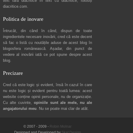
text fără diacritice în text cu diacritice, folosiți
diacritice.com
.
Politica de inovare
Întrucât, din când în când, dispun de toate
ingredientele necesare inovării, cred că este decent
să fac o listă cu noutățile aduse de acest blog în
blogosfera românească. Așadar, din punct de
vedere al inovării iată ce pot spune
despre acest
blog
.
Precizare
Cred că este logic și evident, însă în cazul în care
nu este logic și evident pentru toată lumea: acest
website conține opinii personale, nu de organizație.
Cu alte cuvinte,
opiniile sunt ale mele, nu ale
angajatorului meu
. Nu se poate mai clar de atât.
© 2007 - 2009 -
Robin Molnar
Designed and Developed by
Skat Design