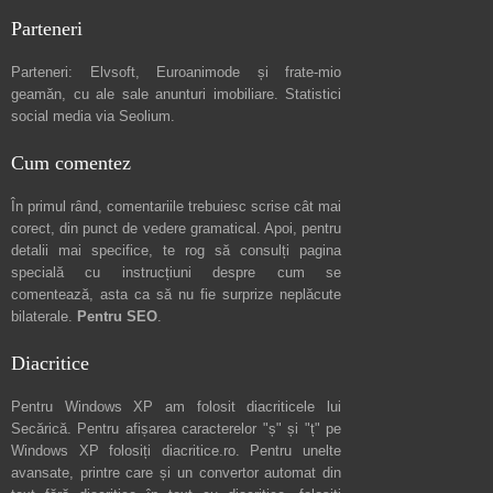
Parteneri
Parteneri:
Elvsoft
,
Euroanimode
și frate-mio
geamăn, cu ale sale
anunturi imobiliare
. Statistici
social media via
Seolium
.
Cum comentez
În primul rând, comentariile trebuiesc scrise cât mai
corect, din punct de vedere gramatical. Apoi, pentru
detalii mai specifice, te rog să consulți pagina
specială cu instrucțiuni despre
cum se
comentează
, asta ca să nu fie surprize neplăcute
bilaterale.
Pentru SEO
.
Diacritice
Pentru Windows XP am folosit diacriticele lui
Secărică
. Pentru afișarea caracterelor "ș" și "ț" pe
Windows XP folosiți
diacritice.ro
. Pentru unelte
avansate, printre care și un convertor automat din