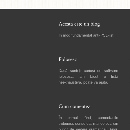
Acesta este un blog
În mod fundamental
anti-PSD-ist
.
Folosesc
Dacă sunteți curioși ce software
folosesc, am făcut
o listă
neexhaustivă
, poate vă ajută.
Cum comentez
În primul rând, comentariile
trebuiesc scrise cât mai corect, din
punct de vedere gramatical. Apoi,