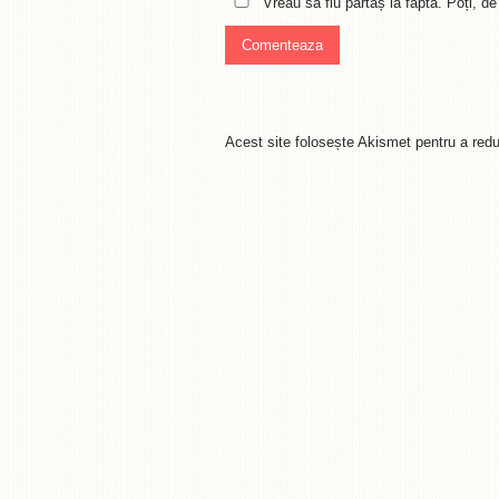
Vreau să fiu părtaș la faptă. Poți, 
Acest site folosește Akismet pentru a re