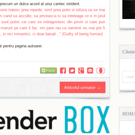
 precum un dulce acord al unui cantec strident.
enii traiesc prea repede, simt prea putin si refuza sa se mai
n cand sa asculte, sa priveasca si sa inteleaga ce e in jurul
 sunt putini cei care se indragostesc din priviri si care pun
u marunt pe care il fac. imi pare rau ca oamenii nu mai pot fi
i, si nici romantici, ci doar banali…” (Guilty of being human)
at pentru pagina autoarei.
Căutar
Flattr
Articolul urmator →
HOH