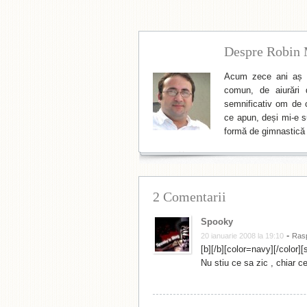
Despre Robin 
Acum zece ani aș f
comun, de aiurări 
semnificativ om de cu
ce apun, deși mi-e su
formă de gimnastică 
2 Comentarii
Spooky
-
20 ianuarie 2008 la 19:10
Ras
[b][/b][color=navy][/color]
Nu stiu ce sa zic , chiar ce