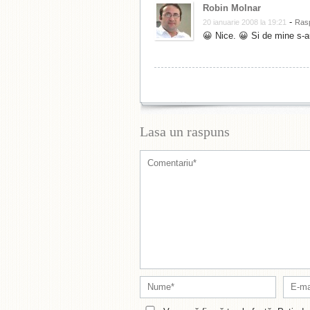
Robin Molnar
-
20 ianuarie 2008 la 19:21
Ras
😀 Nice. 😀 Si de mine s-au 
Lasa un raspuns