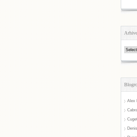
Arhiv
Arhive
Blogro
Alex 
Cabra
Cuget
Deni