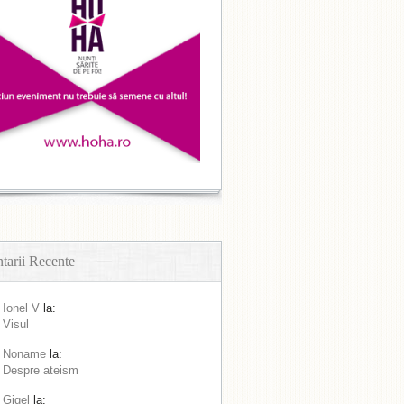
arii Recente
Ionel V
la:
Visul
Noname
la:
Despre ateism
Gigel
la: