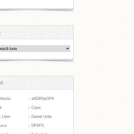
e
ll
Mazilu
aNDRIIpOPA
l
Cipoc
 Liber
Daniel Urda
suca
DPMTL