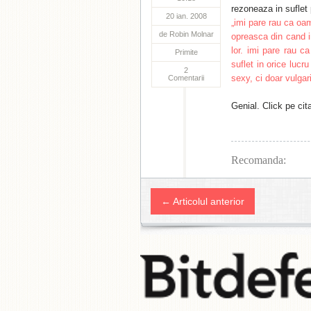
rezoneaza in suflet
20 ian. 2008
„imi pare rau ca oam
de
Robin Molnar
opreasca din cand i
lor. imi pare rau ca
Primite
suflet in orice lucr
2
sexy, ci doar vulgar
Comentarii
Genial. Click pe cit
Recomanda:
← Articolul anterior