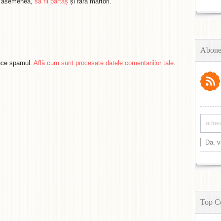
de asemenea,
să fii părtaș
și fără martori.
Abone
duce spamul.
Află cum sunt procesate datele comentariilor tale
.
Top C