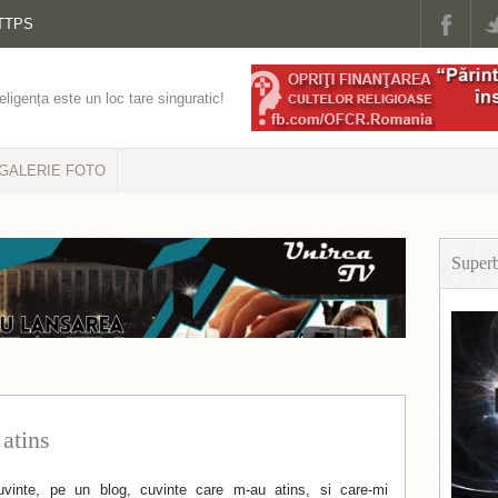
TTPS
eligența este un loc tare singuratic!
GALERIE FOTO
Super
atins
uvinte, pe un blog, cuvinte care m-au atins, si care-mi