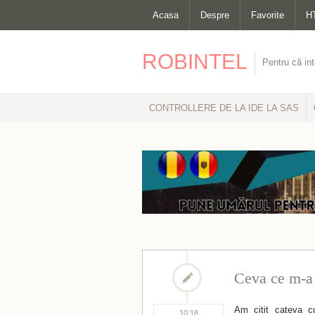
Acasa
Despre
Favorite
H
ROBINTEL
Pentru că int
CONTROLLERE DE LA IDE LA SAS
Ceva ce m-a 
Am citit cateva c
10:18