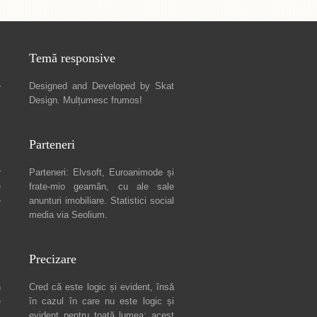
Temă responsive
e
Designed and Developed by
Skat
Design
. Mulțumesc frumos!
Parteneri
r
Parteneri:
Elvsoft
,
Euroanimode
și
e
frate-mio geamăn, cu ale sale
e
anunturi imobiliare
. Statistici social
media via
Seolium
.
Precizare
n
Cred că este logic și evident, însă
e
în cazul în care nu este logic și
c
evident pentru toată lumea: acest