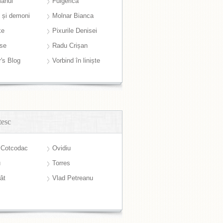
anul
Fulgerică
i și demoni
Molnar Bianca
ke
Pixurile Denisei
ase
Radu Crișan
r's Blog
Vorbind în liniște
tesc
 Cotcodac
Ovidiu
u
Torres
ât
Vlad Petreanu