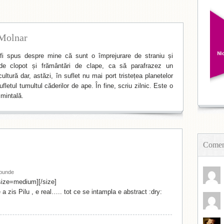
Molnar
i spus despre mine că sunt o împrejurare de straniu și
de clopot și frământări de clape, ca să parafrazez un
ltură dar, astăzi, în suflet nu mai port tristețea planetelor
fletul tumultul căderilor de ape. În fine, scriu zilnic. Este o
mintală.
Coment
punde
[size=medium][/size]
 a zis Pilu , e real….. tot ce se intampla e abstract :dry: