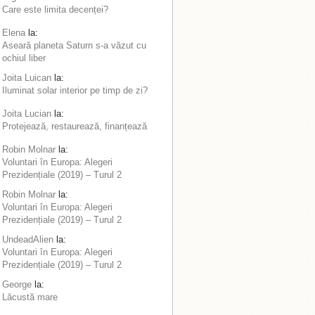
Care este limita decenței?
Elena
la:
Aseară planeta Saturn s-a văzut cu
ochiul liber
Joita Luican
la:
Iluminat solar interior pe timp de zi?
Joita Lucian
la:
Protejează, restaurează, finanțează
Robin Molnar
la:
Voluntari în Europa: Alegeri
Prezidențiale (2019) – Turul 2
Robin Molnar
la:
Voluntari în Europa: Alegeri
Prezidențiale (2019) – Turul 2
UndeadAlien
la:
Voluntari în Europa: Alegeri
Prezidențiale (2019) – Turul 2
George
la:
Lăcustă mare