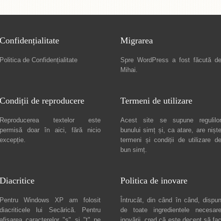
Confidențialitate
Migrarea
Politica de Confidențialitate
Spre
WordPress a fost făcută d
Mihai
.
Condiții de reproducere
Termeni de utilizare
Reproducerea textelor este
Acest site se supune regulilo
permisă doar în
aici
, fără nicio
bunului simț și, ca atare, are nișt
excepție.
termeni și condiții de utilizare
d
bun simț.
Diacritice
Politica de inovare
Pentru Windows XP am folosit
Întrucât, din când în când, dispu
diacriticele lui
Secărică
. Pentru
de toate ingredientele necesar
afișarea caracterelor "ș" și "ț" pe
inovării, cred că este decent să fa