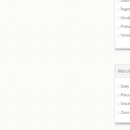
Dușm
Înger
Ocsi
Port
Victo
Mai ci
Daily
Pitic
VisUr
Zoso