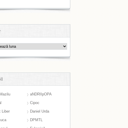
e
ll
Mazilu
aNDRIIpOPA
l
Cipoc
 Liber
Daniel Urda
suca
DPMTL