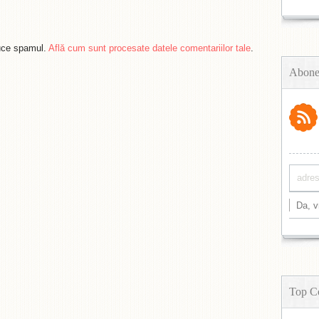
duce spamul.
Află cum sunt procesate datele comentariilor tale
.
Abone
Top C