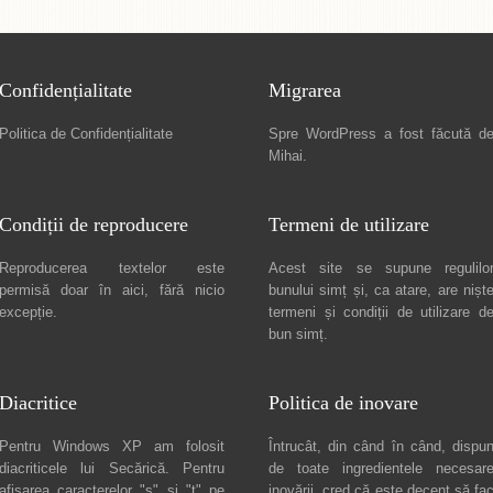
Confidențialitate
Migrarea
Politica de Confidențialitate
Spre
WordPress a fost făcută d
Mihai
.
Condiții de reproducere
Termeni de utilizare
Reproducerea textelor este
Acest site se supune regulilo
permisă doar în
aici
, fără nicio
bunului simț și, ca atare, are nișt
excepție.
termeni și condiții de utilizare
d
bun simț.
Diacritice
Politica de inovare
Pentru Windows XP am folosit
Întrucât, din când în când, dispu
diacriticele lui
Secărică
. Pentru
de toate ingredientele necesar
afișarea caracterelor "ș" și "ț" pe
inovării, cred că este decent să fa