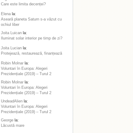
Care este limita decenței?
Elena
la:
Aseară planeta Saturn s-a văzut cu
ochiul liber
Joita Luican
la:
Iluminat solar interior pe timp de zi?
Joita Lucian
la:
Protejează, restaurează, finanțează
Robin Molnar
la:
Voluntari în Europa: Alegeri
Prezidențiale (2019) – Turul 2
Robin Molnar
la:
Voluntari în Europa: Alegeri
Prezidențiale (2019) – Turul 2
UndeadAlien
la:
Voluntari în Europa: Alegeri
Prezidențiale (2019) – Turul 2
George
la:
Lăcustă mare