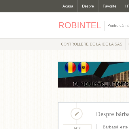
Acasa
Despre
Favorite
H
ROBINTEL
Pentru că int
CONTROLLERE DE LA IDE LA SAS
Despre bărba
Bărbatul este
14:08