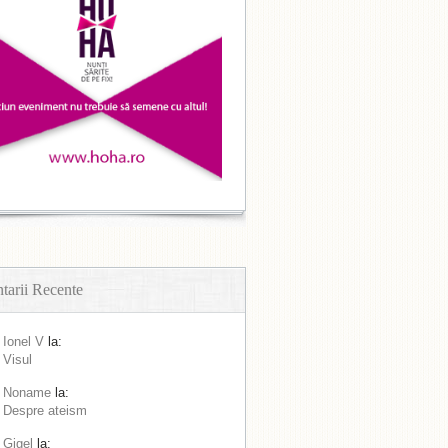
arii Recente
Ionel V
la:
Visul
Noname
la:
Despre ateism
Gigel
la: