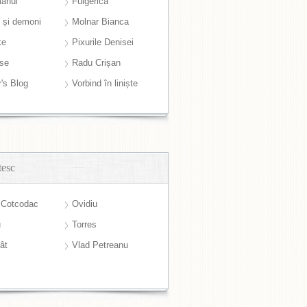
anul
Fulgerică
i și demoni
Molnar Bianca
ke
Pixurile Denisei
ase
Radu Crișan
r's Blog
Vorbind în liniște
tesc
 Cotcodac
Ovidiu
u
Torres
ât
Vlad Petreanu