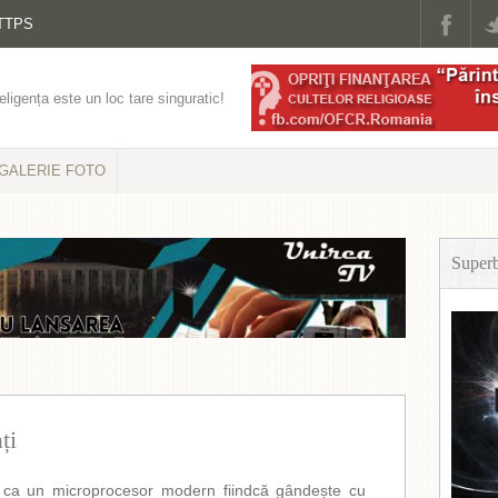
TTPS
eligența este un loc tare singuratic!
GALERIE FOTO
Super
ți
 ca un microprocesor modern fiindcă gândește cu