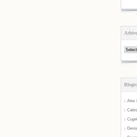
Arhiv
Arhive
Blogro
Alex 
Cabra
Cuget
Deni