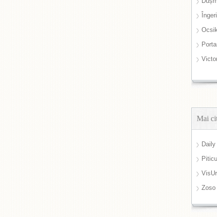
Dușm
Înger
Ocsi
Port
Victo
Mai ci
Daily
Pitic
VisUr
Zoso