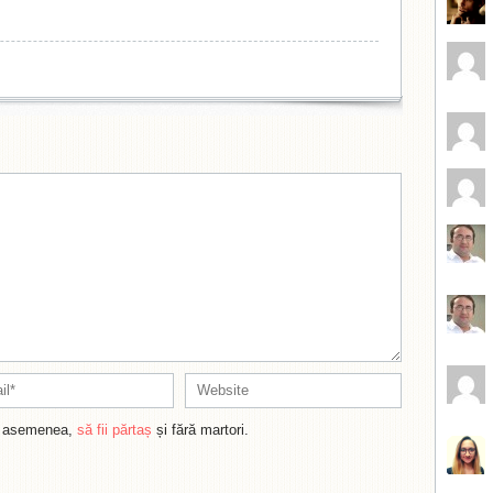
de asemenea,
să fii părtaș
și fără martori.