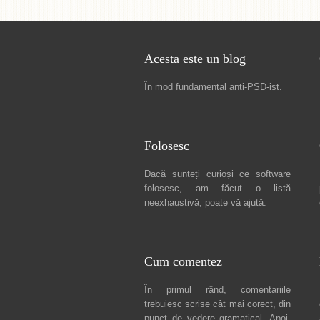
Acesta este un blog
În mod fundamental
anti-PSD-ist
.
Folosesc
Dacă sunteți curioși ce software
folosesc, am făcut
o listă
neexhaustivă
, poate vă ajută.
Cum comentez
În primul rând, comentariile
trebuiesc scrise cât mai corect, din
punct de vedere gramatical. Apoi,