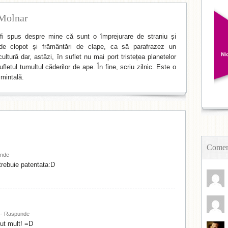
Molnar
i spus despre mine că sunt o împrejurare de straniu și
de clopot și frământări de clape, ca să parafrazez un
ltură dar, astăzi, în suflet nu mai port tristețea planetelor
fletul tumultul căderilor de ape. În fine, scriu zilnic. Este o
mintală.
Coment
nde
 trebuie patentata:D
-
Raspunde
ut mult! =D