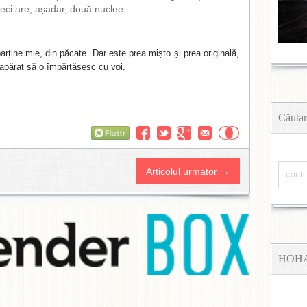
eci are, așadar, două nuclee.
rține mie, din păcate. Dar este prea mișto și prea originală,
apărat să o împărtășesc cu voi.
Căutar
Flattr
Articolul urmator →
HOH