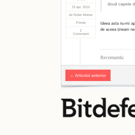
două capete d
15 apr. 2010
de
Robin Molnar
Primite
Ideea asta nu-mi apa
de aceea țineam ne
2
Comentarii
Recomanda:
← Articolul anterior