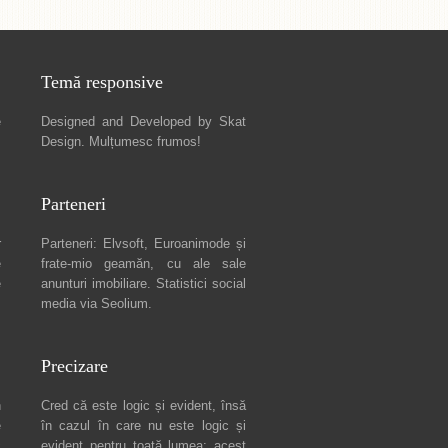
Temă responsive
e
Designed and Developed by
Skat
Design
. Mulțumesc frumos!
Parteneri
r
Parteneri:
Elvsoft
,
Euroanimode
și
e
frate-mio geamăn, cu ale sale
e
anunturi imobiliare
. Statistici social
media via
Seolium
.
Precizare
n
Cred că este logic și evident, însă
e
în cazul în care nu este logic și
c
evident pentru toată lumea: acest