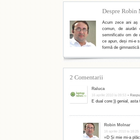
Despre Robin 
Acum zece ani aș f
comun, de aiurări 
semnificativ om de cu
ce apun, deși mi-e su
formă de gimnastică 
2 Comentarii
Raluca
-
16 aprilie 2010 la 09:53
Raspu
E dual core:)) genial, asta
Robin Molnar
16 aprilie 2010 la 16:25
=D Și mie mi-a plăc