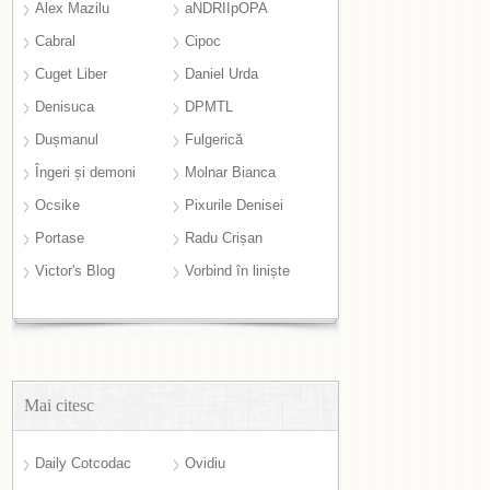
Alex Mazilu
aNDRIIpOPA
Cabral
Cipoc
Cuget Liber
Daniel Urda
Denisuca
DPMTL
Dușmanul
Fulgerică
Îngeri și demoni
Molnar Bianca
Ocsike
Pixurile Denisei
Portase
Radu Crișan
Victor's Blog
Vorbind în liniște
Mai citesc
Daily Cotcodac
Ovidiu