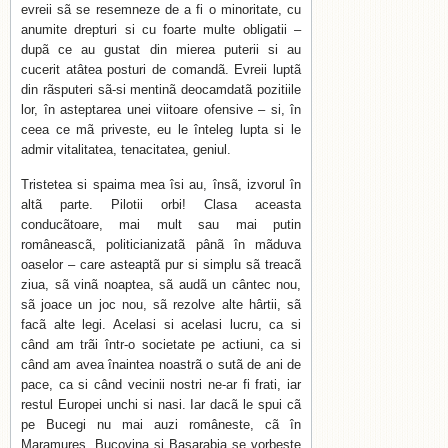
evreii sã se resemneze de a fi o minoritate, cu
anumite drepturi si cu foarte multe obligatii –
dupã ce au gustat din mierea puterii si au
cucerit atâtea posturi de comandã. Evreii luptã
din rãsputeri sã-si mentinã deocamdatã pozitiile
lor, în asteptarea unei viitoare ofensive – si, în
ceea ce mã priveste, eu le înteleg lupta si le
admir vitalitatea, tenacitatea, geniul.
Tristetea si spaima mea îsi au, însã, izvorul în
altã parte. Pilotii orbi! Clasa aceasta
conducãtoare, mai mult sau mai putin
româneascã, politicianizatã pânã în mãduva
oaselor – care asteaptã pur si simplu sã treacã
ziua, sã vinã noaptea, sã audã un cântec nou,
sã joace un joc nou, sã rezolve alte hârtii, sã
facã alte legi. Acelasi si acelasi lucru, ca si
când am trãi într-o societate pe actiuni, ca si
când am avea înaintea noastrã o sutã de ani de
pace, ca si când vecinii nostri ne-ar fi frati, iar
restul Europei unchi si nasi. Iar dacã le spui cã
pe Bucegi nu mai auzi româneste, cã în
Maramures, Bucovina si Basarabia se vorbeste