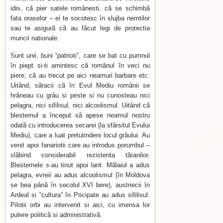
idis, cã pier satele românesti, cã se schimbã
fata oraselor – ei te socotesc în slujba nemtilor
sau te asigurã cã au fãcut legi de protectia
muncii nationale.
Sunt unii, buni “patrioti”, care se bat cu pumnul
în piept si-ti amintesc cã românul în veci nu
piere, cã au trecut pe aici neamuri barbare etc.
Uitând, sãracii cã în Evul Mediu românii se
hrãneau cu grâu si peste si nu cunosteau nici
pelagra, nici sifilisul, nici alcoolismul. Uitând cã
blestemul a început sã apese neamul nostru
odatã cu introducerea secarei (la sfârsitul Evului
Mediu), care a luat pretutindeni locul grâului. Au
venit apoi fanariotii care au introdus porumbul –
slãbind considerabil rezistenta tãranilor.
Blestemele s-au tinut apoi lant. Mãlaiul a adus
pelagra, evreii au adus alcoolismul (în Moldova
se bea pânã în secolul XVI bere), austriecii în
Ardeal si “cultura” în Pricipate au adus sifilisul.
Pilotii orbi au intervenit si aici, cu imensa lor
putere politicã si administrativã.