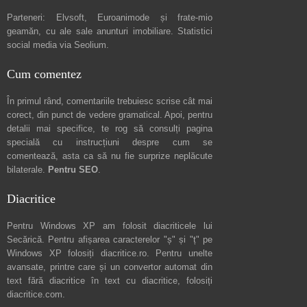
Parteneri:
Elvsoft
,
Euroanimode
și frate-mio
geamăn, cu ale sale
anunturi imobiliare
. Statistici
social media via
Seolium
.
Cum comentez
În primul rând, comentariile trebuiesc scrise cât mai
corect, din punct de vedere gramatical. Apoi, pentru
detalii mai specifice, te rog să consulți pagina
specială cu instrucțiuni despre
cum se
comentează
, asta ca să nu fie surprize neplăcute
bilaterale.
Pentru SEO
.
Diacritice
Pentru Windows XP am folosit diacriticele lui
Secărică
. Pentru afișarea caracterelor "ș" și "ț" pe
Windows XP folosiți
diacritice.ro
. Pentru unelte
avansate, printre care și un convertor automat din
text fără diacritice în text cu diacritice, folosiți
diacritice.com
.