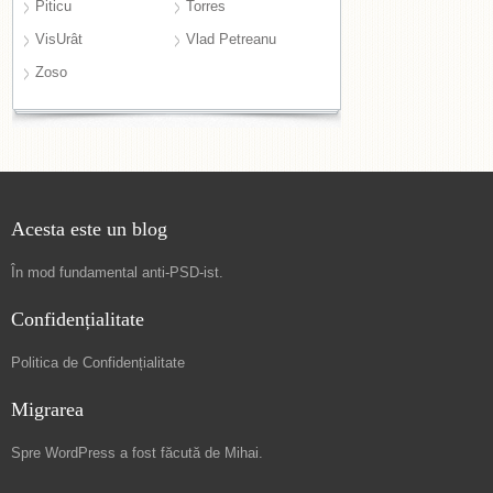
Piticu
Torres
VisUrât
Vlad Petreanu
Zoso
Acesta este un blog
În mod fundamental
anti-PSD-ist
.
Confidențialitate
Politica de Confidențialitate
Migrarea
Spre
WordPress a fost făcută de Mihai
.