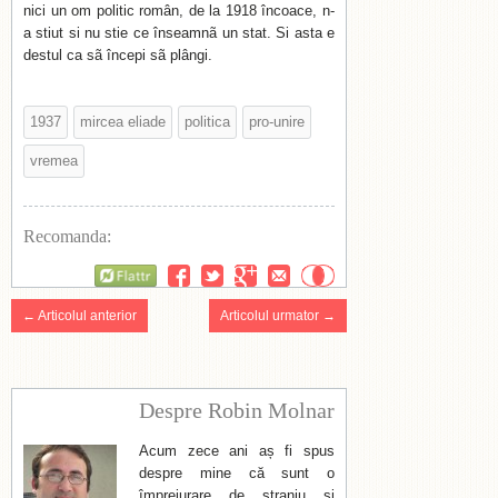
nici un om politic român, de la 1918 încoace, n-
a stiut si nu stie ce înseamnã un stat. Si asta e
destul ca sã începi sã plângi.
1937
mircea eliade
politica
pro-unire
vremea
Recomanda:
Flattr
← Articolul anterior
Articolul urmator →
Despre Robin Molnar
Acum zece ani aș fi spus
despre mine că sunt o
împrejurare de straniu și