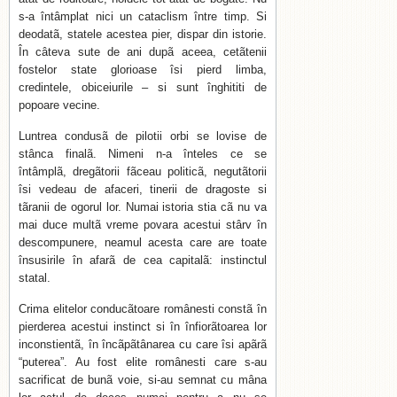
s-a întâmplat nici un cataclism între timp. Si
deodatã, statele acestea pier, dispar din istorie.
În câteva sute de ani dupã aceea, cetãtenii
fostelor state glorioase îsi pierd limba,
credintele, obiceiurile – si sunt înghititi de
popoare vecine.
Luntrea condusã de pilotii orbi se lovise de
stânca finalã. Nimeni n-a înteles ce se
întâmplã, dregãtorii fãceau politicã, negutãtorii
îsi vedeau de afaceri, tinerii de dragoste si
tãranii de ogorul lor. Numai istoria stia cã nu va
mai duce multã vreme povara acestui stârv în
descompunere, neamul acesta care are toate
însusirile în afarã de cea capitalã: instinctul
statal.
Crima elitelor conducãtoare românesti constã în
pierderea acestui instinct si în înfiorãtoarea lor
inconstientã, în încãpãtânarea cu care îsi apãrã
“puterea”. Au fost elite românesti care s-au
sacrificat de bunã voie, si-au semnat cu mâna