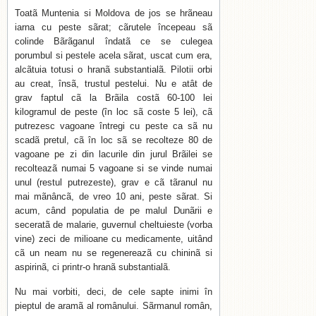
Toatã Muntenia si Moldova de jos se hrãneau
iarna cu peste sãrat; cãrutele începeau sã
colinde Bãrãganul îndatã ce se culegea
porumbul si pestele acela sãrat, uscat cum era,
alcãtuia totusi o hranã substantialã. Pilotii orbi
au creat, însã, trustul pestelui. Nu e atât de
grav faptul cã la Brãila costã 60-100 lei
kilogramul de peste (în loc sã coste 5 lei), cã
putrezesc vagoane întregi cu peste ca sã nu
scadã pretul, cã în loc sã se recolteze 80 de
vagoane pe zi din lacurile din jurul Brãilei se
recolteazã numai 5 vagoane si se vinde numai
unul (restul putrezeste), grav e cã tãranul nu
mai mãnâncã, de vreo 10 ani, peste sãrat. Si
acum, când populatia de pe malul Dunãrii e
seceratã de malarie, guvernul cheltuieste (vorba
vine) zeci de milioane cu medicamente, uitând
cã un neam nu se regenereazã cu chininã si
aspirinã, ci printr-o hranã substantialã.
Nu mai vorbiti, deci, de cele sapte inimi în
pieptul de aramã al românului. Sãrmanul român,