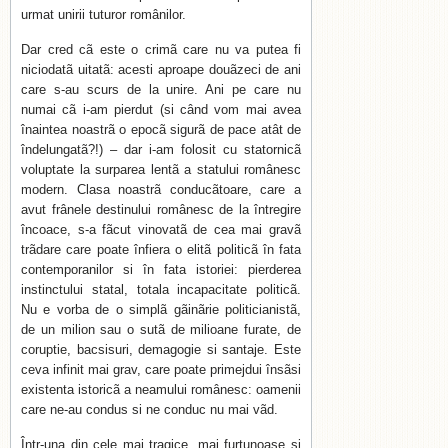
urmat unirii tuturor românilor.
Dar cred cã este o crimã care nu va putea fi
niciodatã uitatã: acesti aproape douãzeci de ani
care s-au scurs de la unire. Ani pe care nu
numai cã i-am pierdut (si când vom mai avea
înaintea noastrã o epocã sigurã de pace atât de
îndelungatã?!) – dar i-am folosit cu statornicã
voluptate la surparea lentã a statului românesc
modern. Clasa noastrã conducãtoare, care a
avut frânele destinului românesc de la întregire
încoace, s-a fãcut vinovatã de cea mai gravã
trãdare care poate înfiera o elitã politicã în fata
contemporanilor si în fata istoriei: pierderea
instinctului statal, totala incapacitate politicã.
Nu e vorba de o simplã gãinãrie politicianistã,
de un milion sau o sutã de milioane furate, de
coruptie, bacsisuri, demagogie si santaje. Este
ceva infinit mai grav, care poate primejdui însãsi
existenta istoricã a neamului românesc: oamenii
care ne-au condus si ne conduc nu mai vãd.
Într-una din cele mai tragice, mai furtunoase si