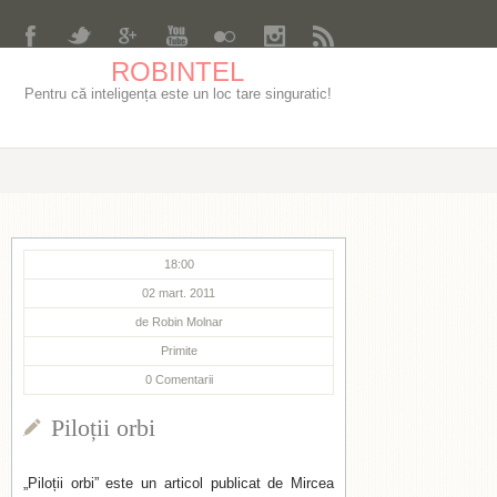
ROBINTEL
Pentru că inteligența este un loc tare singuratic!
18:00
02 mart. 2011
de
Robin Molnar
Primite
0
Comentarii
Piloții orbi
„Piloții orbi” este un articol publicat de Mircea