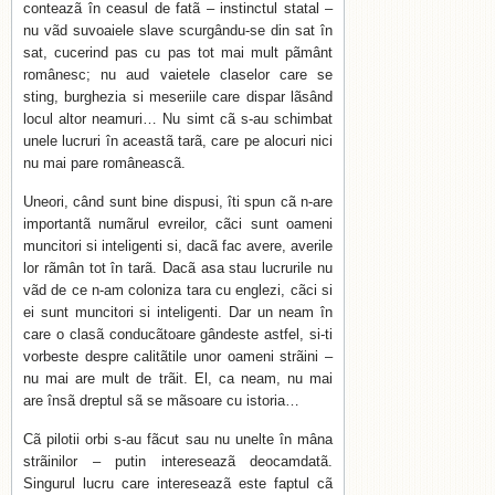
conteazã în ceasul de fatã – instinctul statal –
nu vãd suvoaiele slave scurgându-se din sat în
sat, cucerind pas cu pas tot mai mult pãmânt
românesc; nu aud vaietele claselor care se
sting, burghezia si meseriile care dispar lãsând
locul altor neamuri… Nu simt cã s-au schimbat
unele lucruri în aceastã tarã, care pe alocuri nici
nu mai pare româneascã.
Uneori, când sunt bine dispusi, îti spun cã n-are
importantã numãrul evreilor, cãci sunt oameni
muncitori si inteligenti si, dacã fac avere, averile
lor rãmân tot în tarã. Dacã asa stau lucrurile nu
vãd de ce n-am coloniza tara cu englezi, cãci si
ei sunt muncitori si inteligenti. Dar un neam în
care o clasã conducãtoare gândeste astfel, si-ti
vorbeste despre calitãtile unor oameni strãini –
nu mai are mult de trãit. El, ca neam, nu mai
are însã dreptul sã se mãsoare cu istoria…
Cã pilotii orbi s-au fãcut sau nu unelte în mâna
strãinilor – putin intereseazã deocamdatã.
Singurul lucru care intereseazã este faptul cã