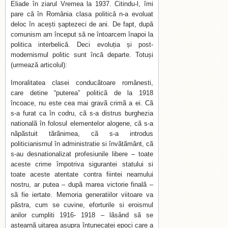
Eliade în ziarul Vremea la 1937. Citindu-l, îmi
pare că în România clasa politică n-a evoluat
deloc în acești șaptezeci de ani. De fapt, după
comunism am început să ne întoarcem înapoi la
politica interbelică. Deci evoluția și post-
modernismul politic sunt încă departe. Totuși
(urmează articolul):
Imoralitatea clasei conducãtoare românesti,
care detine “puterea” politicã de la 1918
încoace, nu este cea mai gravã crimã a ei. Cã
s-a furat ca în codru, cã s-a distrus burghezia
nationalã în folosul elementelor alogene, cã s-a
nãpãstuit tãrãnimea, cã s-a introdus
politicianismul în administratie si învãtãmânt, cã
s-au desnationalizat profesiunile libere – toate
aceste crime împotriva sigurantei statului si
toate aceste atentate contra fiintei neamului
nostru, ar putea – dupã marea victorie finalã –
sã fie iertate. Memoria generatiilor viitoare va
pãstra, cum se cuvine, eforturile si eroismul
anilor cumpliti 1916- 1918 – lãsând sã se
astearnã uitarea asupra întunecatei epoci care a