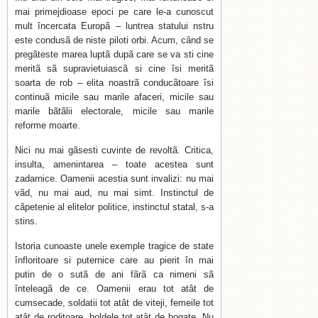
mai primejdioase epoci pe care le-a cunoscut
mult încercata Europã – luntrea statului nstru
este condusã de niste piloti orbi. Acum, când se
pregãteste marea luptã dupã care se va sti cine
meritã sã supravietuiascã si cine îsi meritã
soarta de rob – elita noastrã conducãtoare îsi
continuã micile sau marile afaceri, micile sau
marile bãtãlii electorale, micile sau marile
reforme moarte.
Nici nu mai gãsesti cuvinte de revoltã. Critica,
insulta, amenintarea – toate acestea sunt
zadarnice. Oamenii acestia sunt invalizi: nu mai
vãd, nu mai aud, nu mai simt. Instinctul de
cãpetenie al elitelor politice, instinctul statal, s-a
stins.
Istoria cunoaste unele exemple tragice de state
înfloritoare si puternice care au pierit în mai
putin de o sutã de ani fãrã ca nimeni sã
înteleagã de ce. Oamenii erau tot atât de
cumsecade, soldatii tot atât de viteji, femeile tot
atât de roditoare, holdele tot atât de bogate. Nu