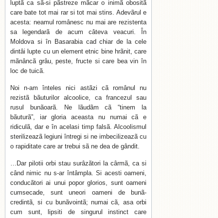
luptã ca sã-si pãstreze mãcar o inimã obositã
care bate tot mai rar si tot mai stins. Adevãrul e
acesta: neamul românesc nu mai are rezistenta
sa legendarã de acum câteva veacuri. În
Moldova si în Basarabia cad chiar de la cele
dintâi lupte cu un element etnic bine hrãnit, care
mãnâncã grâu, peste, fructe si care bea vin în
loc de tuicã.
Noi n-am înteles nici astãzi cã românul nu
rezistã bãuturilor alcoolice, ca francezul sau
rusul bunãoarã. Ne lãudãm cã “tinem la
bãuturã”, iar gloria aceasta nu numai cã e
ridiculã, dar e în acelasi timp falsã. Alcoolismul
sterilizeazã legiuni întregi si ne imbecilizeazã cu
o rapiditate care ar trebui sã ne dea de gândit.
…Dar pilotii orbi stau surâzãtori la cârmã, ca si
când nimic nu s-ar întâmpla. Si acesti oameni,
conducãtori ai unui popor glorios, sunt oameni
cumsecade, sunt uneori oameni de bunã-
credintã, si cu bunãvointã; numai cã, asa orbi
cum sunt, lipsiti de singurul instinct care