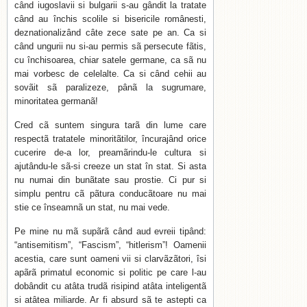
când iugoslavii si bulgarii s-au gândit la tratate
când au închis scolile si bisericile românesti,
deznationalizând câte zece sate pe an. Ca si
când ungurii nu si-au permis sã persecute fãtis,
cu închisoarea, chiar satele germane, ca sã nu
mai vorbesc de celelalte. Ca si când cehii au
sovãit sã paralizeze, pânã la sugrumare,
minoritatea germanã!
Cred cã suntem singura tarã din lume care
respectã tratatele minoritãtilor, încurajând orice
cucerire de-a lor, preamãrindu-le cultura si
ajutându-le sã-si creeze un stat în stat. Si asta
nu numai din bunãtate sau prostie. Ci pur si
simplu pentru cã pãtura conducãtoare nu mai
stie ce înseamnã un stat, nu mai vede.
Pe mine nu mã supãrã când aud evreii tipând:
“antisemitism”, “Fascism”, “hitlerism”! Oamenii
acestia, care sunt oameni vii si clarvãzãtori, îsi
apãrã primatul economic si politic pe care l-au
dobândit cu atâta trudã risipind atâta inteligentã
si atâtea miliarde. Ar fi absurd sã te astepti ca