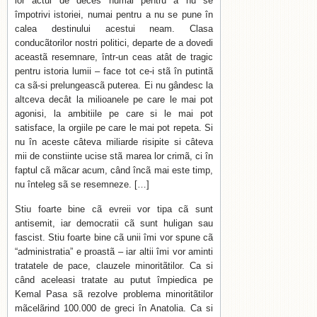
lor actul de deces numai pentru a nu se
împotrivi istoriei, numai pentru a nu se pune în
calea destinului acestui neam. Clasa
conducãtorilor nostri politici, departe de a dovedi
aceastã resemnare, într-un ceas atât de tragic
pentru istoria lumii – face tot ce-i stã în putintã
ca sã-si prelungeascã puterea. Ei nu gândesc la
altceva decât la milioanele pe care le mai pot
agonisi, la ambitiile pe care si le mai pot
satisface, la orgiile pe care le mai pot repeta. Si
nu în aceste câteva miliarde risipite si câteva
mii de constiinte ucise stã marea lor crimã, ci în
faptul cã mãcar acum, când încã mai este timp,
nu înteleg sã se resemneze. […]
Stiu foarte bine cã evreii vor tipa cã sunt
antisemit, iar democratii cã sunt huligan sau
fascist. Stiu foarte bine cã unii îmi vor spune cã
“administratia” e proastã – iar altii îmi vor aminti
tratatele de pace, clauzele minoritãtilor. Ca si
când aceleasi tratate au putut împiedica pe
Kemal Pasa sã rezolve problema minoritãtilor
mãcelãrind 100.000 de greci în Anatolia. Ca si