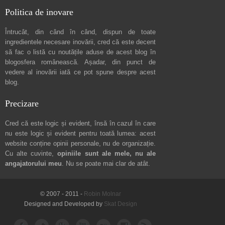
Politica de inovare
Întrucât, din când în când, dispun de toate
ingredientele necesare inovării, cred că este decent
să fac o listă cu noutățile aduse de acest blog în
blogosfera românească. Așadar, din punct de
vedere al inovării iată ce pot spune
despre acest
blog
.
Precizare
Cred că este logic și evident, însă în cazul în care
nu este logic și evident pentru toată lumea: acest
website conține opinii personale, nu de organizație.
Cu alte cuvinte,
opiniile sunt ale mele, nu ale
angajatorului meu
. Nu se poate mai clar de atât.
© 2007 - 2011 -
Robin Molnar
Designed and Developed by
Skat Design