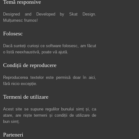
Temă responsive
Designed and Developed by
Skat Design
.
Mulțumesc frumos!
Folosesc
Dacă sunteți curioși ce software folosesc, am făcut
o listă neexhaustivă
, poate vă ajută.
Condiții de reproducere
Reproducerea textelor este permisă doar în
aici
,
fără nicio excepție.
Termeni de utilizare
Acest site se supune regulilor bunului simț și, ca
atare, are niște
termeni și condiții de utilizare
de
bun simț.
Parteneri