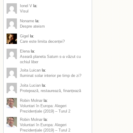
Ionel V
la:
Visul
Noname
la:
Despre ateism
Gigel
la:
Care este limita decenței?
Elena
la:
Aseară planeta Saturn s-a văzut cu
ochiul liber
Joita Luican
la:
Iluminat solar interior pe timp de zi?
Joita Lucian
la:
Protejează, restaurează, finanțează
Robin Molnar
la:
Voluntari în Europa: Alegeri
Prezidențiale (2019) – Turul 2
Robin Molnar
la:
Voluntari în Europa: Alegeri
Prezidențiale (2019) – Turul 2