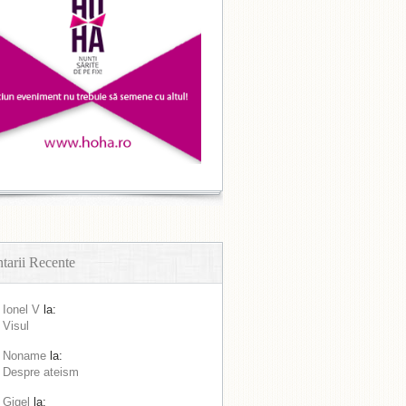
arii Recente
Ionel V
la:
Visul
Noname
la:
Despre ateism
Gigel
la: