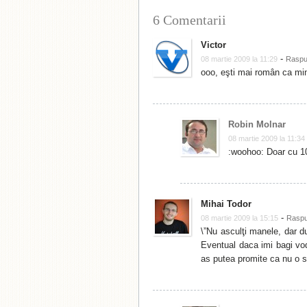
6 Comentarii
Victor
-
08 martie 2009 la 11:29
Rasp
ooo, eşti mai român ca m
Robin Molnar
08 martie 2009 la 11:34
:woohoo: Doar cu 
Mihai Todor
-
08 martie 2009 la 15:15
Rasp
\”Nu asculţi manele, dar d
Eventual daca imi bagi vod
as putea promite ca nu o s