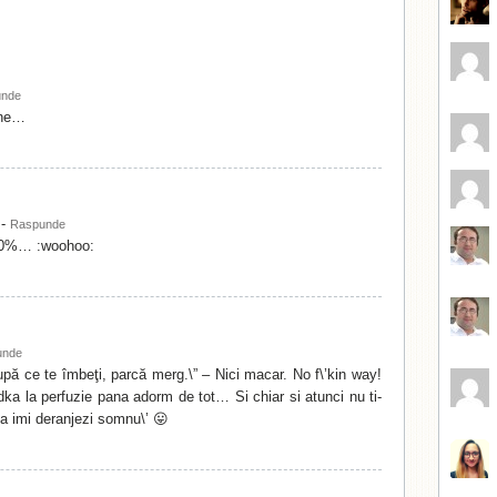
unde
ine…
-
Raspunde
10%… :woohoo:
unde
upă ce te îmbeţi, parcă merg.\” – Nici macar. No f\’kin way!
ka la perfuzie pana adorm de tot… Si chiar si atunci nu ti-
a imi deranjezi somnu\’ 😛