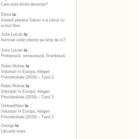
Care este limita decenței?
Elena
la:
Aseară planeta Saturn s-a văzut cu
ochiul liber
Joita Luican
la:
Iluminat solar interior pe timp de zi?
Joita Lucian
la:
Protejează, restaurează, finanțează
Robin Molnar
la:
Voluntari în Europa: Alegeri
Prezidențiale (2019) – Turul 2
Robin Molnar
la:
Voluntari în Europa: Alegeri
Prezidențiale (2019) – Turul 2
UndeadAlien
la:
Voluntari în Europa: Alegeri
Prezidențiale (2019) – Turul 2
George
la:
Lăcustă mare