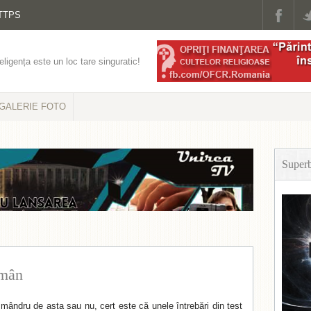
TTPS
eligența este un loc tare singuratic!
GALERIE FOTO
Super
omân
 mândru de asta sau nu, cert este că unele întrebări din test