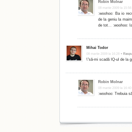
Robin Molnar
08 martie 2009 la 15:56
:woohoo: Ba io rec
de la geniu la mai
de tot… :woohoo: I
Mihai Todor
-
08 martie 2009 la 16:28
Rasp
\”să-mi scadă IQ-ul de la
Robin Molnar
08 martie 2009 la 16:40
:woohoo: Trebuia s