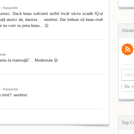
-
Raspunde
unosc. Dacă beau suficient astfel încât să-mi scadă IQ-ul
muţă atunci da, dansez… :woohoo: Dar trebuie să beau mult
ar eu cum nu prea beau… 😉
Abone
unde
 geniu la maimuţă\”… Modestule 😛
-
Raspunde
ă mint? :woohoo:
Top C