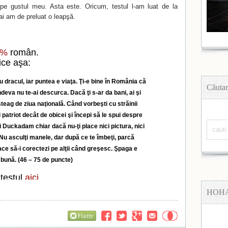
e gustul meu. Asta este. Oricum, testul l-am luat de la
ai am de preluat o leapşă.
2%
român.
ice aşa:
cu dracul, iar puntea e viaţa. Ţi-e bine în România că
Căutar
undeva nu te-ai descurca. Dacă ţi s-ar da bani, ai şi
teag de ziua naţională. Când vorbeşti cu străinii
i patriot decât de obicei şi începi să le spui despre
 Duckadam chiar dacă nu-ţi place nici pictura, nici
Nu asculţi manele, dar după ce te îmbeţi, parcă
lace să-i corectezi pe alţii când greşesc. Şpaga e
 bună. (46 – 75 de puncte)
 testul
aici
.
HOH
Flattr