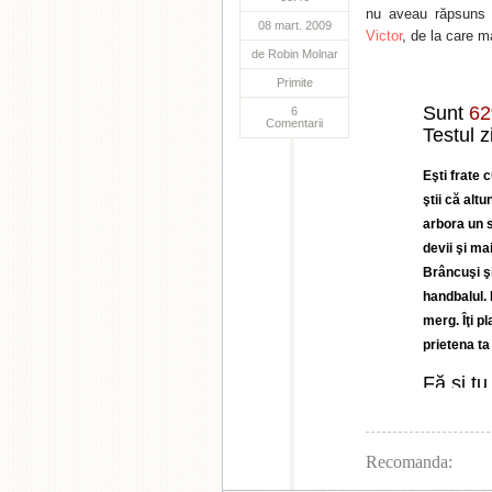
nu aveau răpsuns p
08 mart. 2009
Victor
, de la care m
de
Robin Molnar
Primite
Sunt
6
6
Comentarii
Testul z
Eşti frate 
ştii că alt
arbora un s
devii şi ma
Brâncuşi şi
handbalul. 
merg. Îţi p
prietena ta
Fă şi tu
Recomanda: