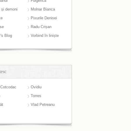
anul
Fulgerică
i și demoni
Molnar Bianca
ke
Pixurile Denisei
ase
Radu Crișan
r's Blog
Vorbind în liniște
tesc
 Cotcodac
Ovidiu
u
Torres
ât
Vlad Petreanu