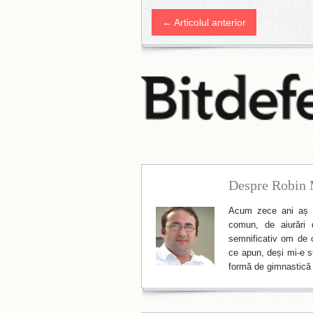
← Articolul anterior
Despre Robin 
Acum zece ani aș f
comun, de aiurări 
semnificativ om de cu
ce apun, deși mi-e su
formă de gimnastică 