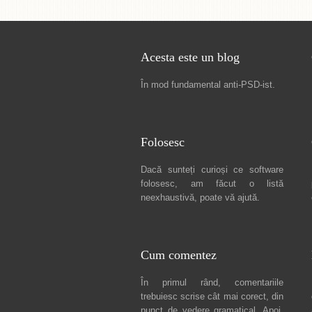
Acesta este un blog
În mod fundamental
anti-PSD-ist
.
Folosesc
Dacă sunteți curioși ce software
folosesc, am făcut
o listă
neexhaustivă
, poate vă ajută.
Cum comentez
În primul rând, comentariile
trebuiesc scrise cât mai corect, din
punct de vedere gramatical. Apoi,