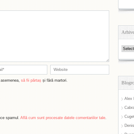
Arhiv
Arhive
de asemenea,
să fii părtaș
și fără martori.
Blogro
Alex 
Cabra
Cuget
duce spamul.
Află cum sunt procesate datele comentariilor tale
.
Deni