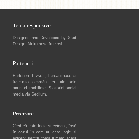
Temă responsive
e
Designed and Developed by
Skat
Design
. Mulțumesc frumos!
Parteneri
r
Parteneri:
Elvsoft
,
Euroanimode
și
e
frate-mio geamăn, cu ale sale
e
anunturi imobiliare
. Statistici social
media via
Seolium
.
Precizare
n
Cred că este logic și evident, însă
e
în cazul în care nu este logic și
c
evident pentru toată lumea: acest