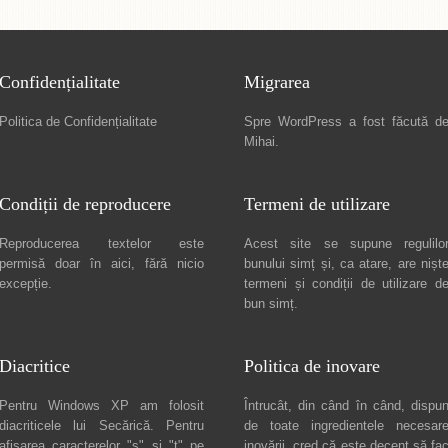
Confidențialitate
Migrarea
Politica de Confidențialitate
Spre
WordPress a fost făcută d
Mihai
.
Condiții de reproducere
Termeni de utilizare
Reproducerea textelor este
Acest site se supune regulilo
permisă doar în
aici
, fără nicio
bunului simț și, ca atare, are nișt
excepție.
termeni și condiții de utilizare
d
bun simț.
Diacritice
Politica de inovare
Pentru Windows XP am folosit
Întrucât, din când în când, dispu
diacriticele lui
Secărică
. Pentru
de toate ingredientele necesar
afișarea caracterelor "ș" și "ț" pe
inovării, cred că este decent să fa