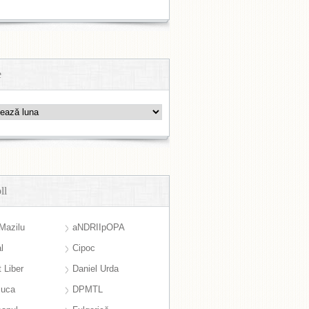
e
ll
Mazilu
aNDRIIpOPA
l
Cipoc
 Liber
Daniel Urda
suca
DPMTL