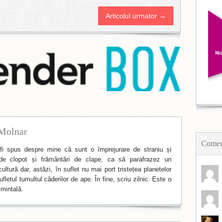
Articolul urmator →
Molnar
Coment
i spus despre mine că sunt o împrejurare de straniu și
de clopot și frământări de clape, ca să parafrazez un
ltură dar, astăzi, în suflet nu mai port tristețea planetelor
fletul tumultul căderilor de ape. În fine, scriu zilnic. Este o
mintală.