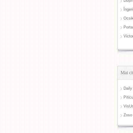
Dușm
Înger
Ocsi
Port
Victo
Mai ci
Daily
Pitic
VisUr
Zoso