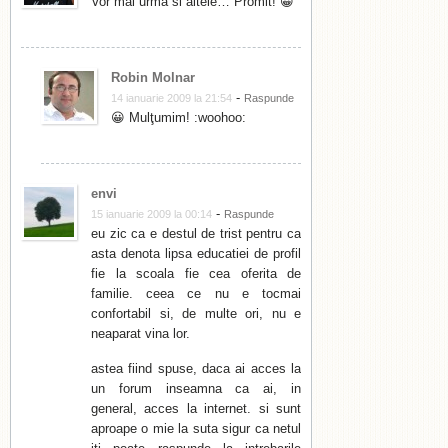
Vor mai urma si altele… Promit! 😀
Robin Molnar
-
14 ianuarie 2009 la 21:54
Raspunde
😀 Mulţumim! :woohoo:
envi
-
15 ianuarie 2009 la 00:14
Raspunde
eu zic ca e destul de trist pentru ca
asta denota lipsa educatiei de profil
fie la scoala fie cea oferita de
familie. ceea ce nu e tocmai
confortabil si, de multe ori, nu e
neaparat vina lor.
astea fiind spuse, daca ai acces la
un forum inseamna ca ai, in
general, acces la internet. si sunt
aproape o mie la suta sigur ca netul