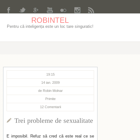
ROBINTEL
Pentru că inteligența este un loc tare singuratic!
19:15
14 ian. 2009
de
Robin Molnar
Primite
12
Comentarii
Trei probleme de sexualitate
E imposibil. Refuz să cred că este real ce se