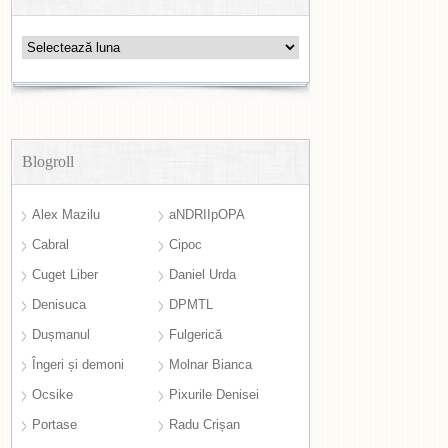
Arhive
Blogroll
Alex Mazilu
aNDRIIpOPA
Cabral
Cipoc
Cuget Liber
Daniel Urda
Denisuca
DPMTL
Dușmanul
Fulgerică
Îngeri și demoni
Molnar Bianca
Ocsike
Pixurile Denisei
Portase
Radu Crișan