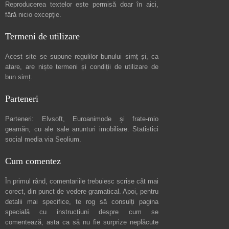
Reproducerea textelor este permisă doar în
aici
,
fără nicio excepție.
Termeni de utilizare
Acest site se supune regulilor bunului simț și, ca
atare, are niște
termeni și condiții de utilizare
de
bun simț.
Parteneri
Parteneri:
Elvsoft
,
Euroanimode
și frate-mio
geamăn, cu ale sale
anunturi imobiliare
. Statistici
social media via
Seolium
.
Cum comentez
În primul rând, comentariile trebuiesc scrise cât mai
corect, din punct de vedere gramatical. Apoi, pentru
detalii mai specifice, te rog să consulți pagina
specială cu instrucțiuni despre
cum se
comentează
, asta ca să nu fie surprize neplăcute