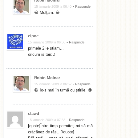
Robin Molnar
-
15 ianuarie 2009 la 06:40
Raspunde
😀 Mulţam. 😀
cipoc
-
15 ianuarie 2009 la 06:50
Raspunde
primele 2 le stiam…
oricum is tari:D
Robin Molnar
-
15 ianuarie 2009 la 06:52
Raspunde
😀 Io-s mai în urmă cu ştirile. 😀
clawd
-
15 ianuarie 2009 la 07:33
Raspunde
[quote]Între timp permiteţi-mi să mă
crăcănez de râs…[/quote]