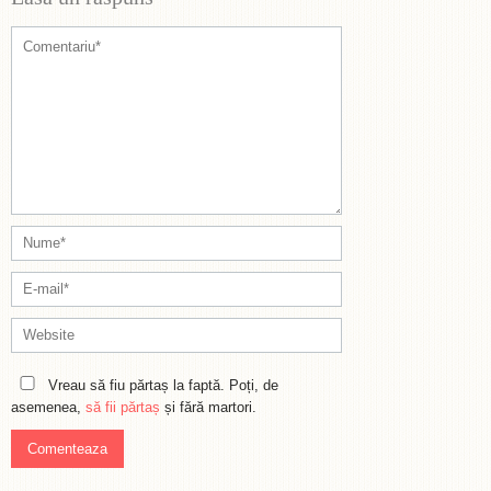
Vreau să fiu părtaș la faptă. Poți, de
asemenea,
să fii părtaș
și fără martori.