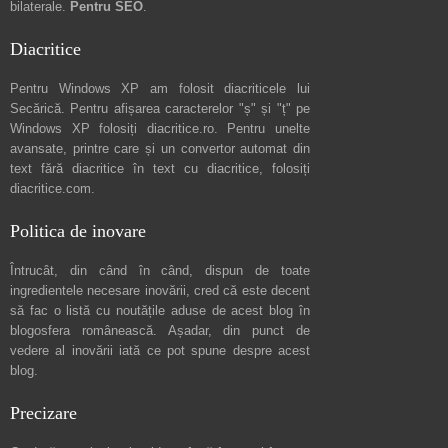
bilaterale.
Pentru SEO
.
Diacritice
Pentru Windows XP am folosit diacriticele lui
Secărică
. Pentru afișarea caracterelor "ș" și "ț" pe
Windows XP folosiți
diacritice.ro
. Pentru unelte
avansate, printre care și un convertor automat din
text fără diacritice în text cu diacritice, folosiți
diacritice.com
.
Politica de inovare
Întrucât, din când în când, dispun de toate
ingredientele necesare inovării, cred că este decent
să fac o listă cu noutățile aduse de acest blog în
blogosfera românească. Așadar, din punct de
vedere al inovării iată ce pot spune
despre acest
blog
.
Precizare