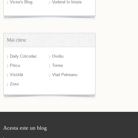
Victor's Blog
Vorbind în liniște
Mai citesc
Daily Cotcodac
Ovidiu
Piticu
Torres
VisUrât
Vlad Petreanu
Zoso
Acesta este un blog