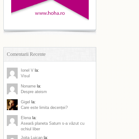
Comentarii Recente
Ionel V
la:
Visul
Noname
la:
Despre ateism
Gigel
la:
Care este limita decenței?
Elena
la:
Aseară planeta Saturn s-a văzut cu
ochiul liber
Joita Luican
la: