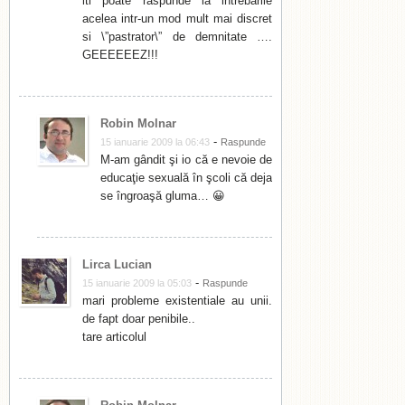
iti poate raspunde la intrebarile
acelea intr-un mod mult mai discret
si \”pastrator\” de demnitate ….
GEEEEEEZ!!!
Robin Molnar
-
15 ianuarie 2009 la 06:43
Raspunde
M-am gândit şi io că e nevoie de
educaţie sexuală în şcoli că deja
se îngroaşă gluma… 😀
Lirca Lucian
-
15 ianuarie 2009 la 05:03
Raspunde
mari probleme existentiale au unii.
de fapt doar penibile..
tare articolul