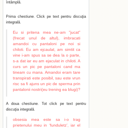
întâmplă.
Prima chestiune. Click pe text pentru discuţia
integrală.
Eu si pritena mea ne-am "jucat"
(frecat unul de altul), imbracati
amandoi cu pantaloni pe noi si
chiloti. Eu am ejcaulat, am simtit ca
vine i-am spus sa se dea la o parte,
s-a dat iar eu am ejaculat in chiloti. A
curs un pic pe pantaloni cand ma
tineam cu mana. Amandoi eram tare
transpirati este posibil, sau este vrun
risc sa fi ajuns un pic de sperma prin
pantalonii nostri(eu trening ea blugi)?
A doua chestiune. Tot click pe text pentru
discuţia integrală.
obsesia mea este sa i-o trag
prietenului meu in ‘funduletz’, iar el