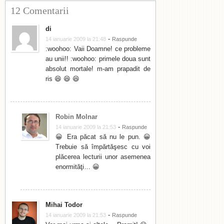
12 Comentarii
di
-
14 ianuarie 2009 la 21:48
Raspunde
:woohoo: Vaii Doamne! ce probleme
au unii!! :woohoo: primele doua sunt
absolut mortale! m-am prapadit de
ris 😆 😆 😆
Robin Molnar
-
14 ianuarie 2009 la 21:53
Raspunde
😀 Era păcat să nu le pun. 😀
Trebuie să împărtăşesc cu voi
plăcerea lecturii unor asemenea
enormităţi… 😀
Mihai Todor
-
14 ianuarie 2009 la 21:53
Raspunde