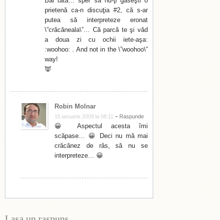
Băi tată… sper să nu-ţi găseşti o
prietenă ca-n discuţia #2, că s-ar
putea să interpreteze eronat
\”crăcăneala\”… Că parcă te şi văd
a doua zi cu ochii iete-aşa:
:woohoo: . And not in the \”woohoo\”
way!
👿
Robin Molnar
-
15 ianuarie 2009 la 08:11
Raspunde
😀 Aspectul acesta îmi
scăpase… 😀 Deci nu mă mai
crăcănez de râs, să nu se
interpreteze… 😀
Lasa un raspuns