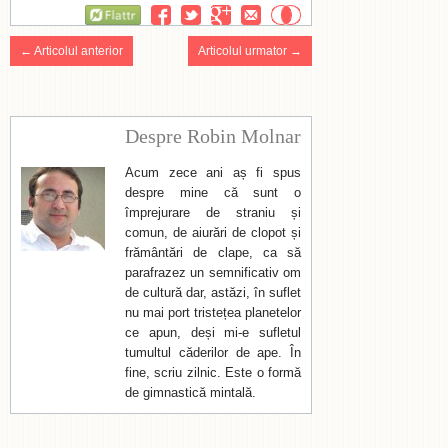
Flattr
← Articolul anterior
Articolul urmator →
Despre Robin Molnar
Acum zece ani aș fi spus
despre mine că sunt o
împrejurare de straniu și
comun, de aiurări de clopot și
frământări de clape, ca să
parafrazez un semnificativ om
de cultură dar, astăzi, în suflet
nu mai port tristețea planetelor
ce apun, deși mi-e sufletul
tumultul căderilor de ape. În
fine, scriu zilnic. Este o formă
de gimnastică mintală.