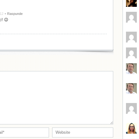
-
:12
Raspunde
c! 😉