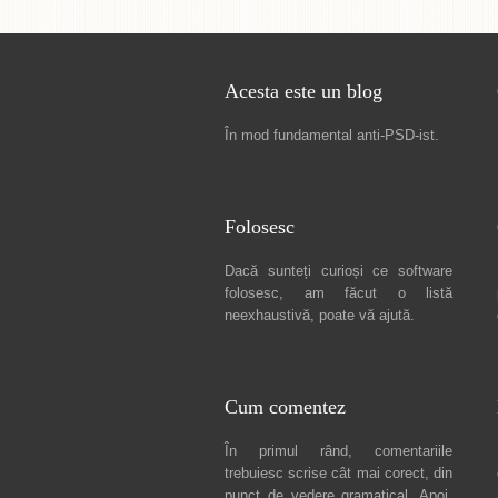
Acesta este un blog
În mod fundamental
anti-PSD-ist
.
Folosesc
Dacă sunteți curioși ce software
folosesc, am făcut
o listă
neexhaustivă
, poate vă ajută.
Cum comentez
În primul rând, comentariile
trebuiesc scrise cât mai corect, din
punct de vedere gramatical. Apoi,