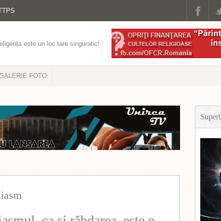
TTPS
eligența este un loc tare singuratic!
GALERIE FOTO
Super
ziasm
asmul, ca şi răbdarea, este o