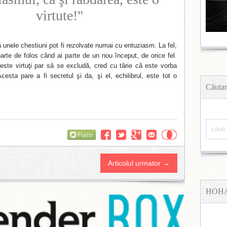
virtute!"
 unele chestiuni pot fi rezolvate numai cu entuziasm. La fel,
arte de folos când ai parte de un nou început, de orice fel.
este virtuţi par să se excludă, cred cu tărie că este vorba
cesta pare a fi secretul şi da, şi el, echilibrul, este tot o
Căutar
Flattr
Articolul urmator →
HOH