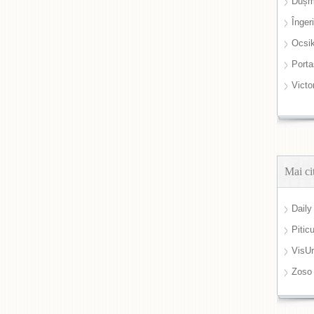
Dușm
Înger
Ocsi
Port
Victo
Mai ci
Daily
Pitic
VisUr
Zoso