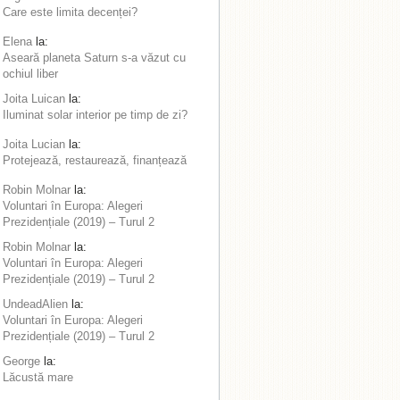
Care este limita decenței?
Elena
la:
Aseară planeta Saturn s-a văzut cu
ochiul liber
Joita Luican
la:
Iluminat solar interior pe timp de zi?
Joita Lucian
la:
Protejează, restaurează, finanțează
Robin Molnar
la:
Voluntari în Europa: Alegeri
Prezidențiale (2019) – Turul 2
Robin Molnar
la:
Voluntari în Europa: Alegeri
Prezidențiale (2019) – Turul 2
UndeadAlien
la:
Voluntari în Europa: Alegeri
Prezidențiale (2019) – Turul 2
George
la:
Lăcustă mare