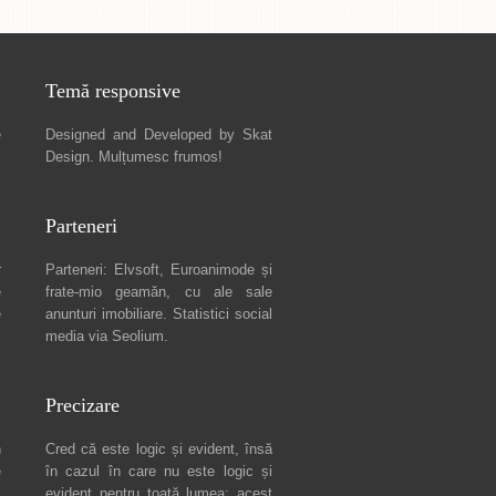
Temă responsive
e
Designed and Developed by
Skat
Design
. Mulțumesc frumos!
Parteneri
r
Parteneri:
Elvsoft
,
Euroanimode
și
e
frate-mio geamăn, cu ale sale
e
anunturi imobiliare
. Statistici social
media via
Seolium
.
Precizare
n
Cred că este logic și evident, însă
e
în cazul în care nu este logic și
c
evident pentru toată lumea: acest