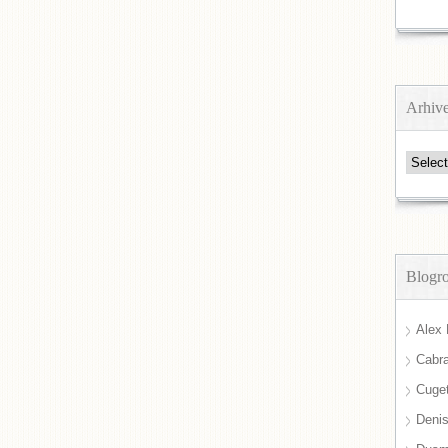
Arhiv
Arhive
Blogro
Alex 
Cabra
Cuget
Deni