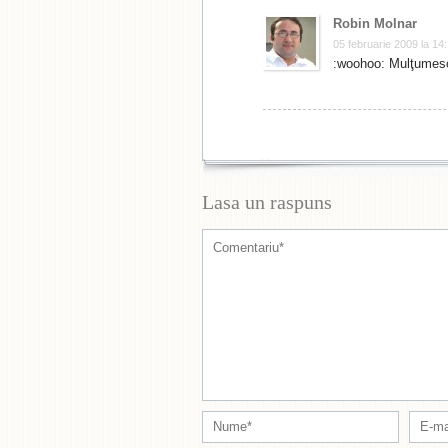
Robin Molnar
05 februarie 2009 la 14
:woohoo: Mulţumes
Lasa un raspuns