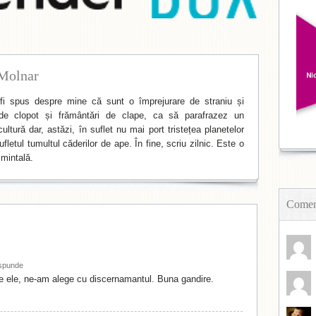
Molnar
i spus despre mine că sunt o împrejurare de straniu și
de clopot și frământări de clape, ca să parafrazez un
ltură dar, astăzi, în suflet nu mai port tristețea planetelor
fletul tumultul căderilor de ape. În fine, scriu zilnic. Este o
mintală.
Coment
spunde
e ele, ne-am alege cu discernamantul. Buna gandire.