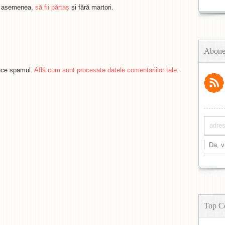
de asemenea,
să fii părtaș
și fără martori.
Abone
duce spamul.
Află cum sunt procesate datele comentariilor tale
.
Top C