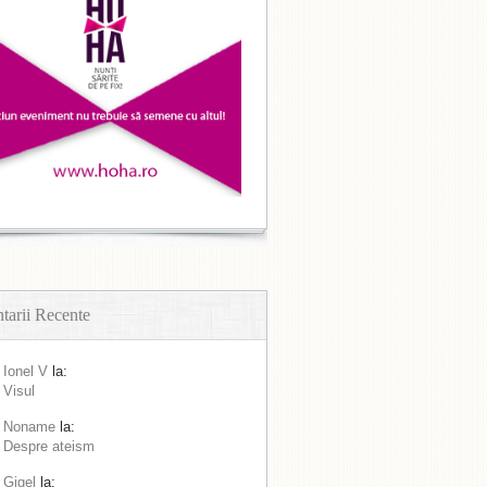
arii Recente
Ionel V
la:
Visul
Noname
la:
Despre ateism
Gigel
la: