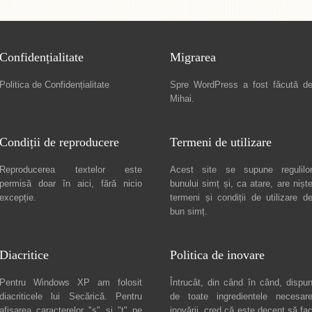
Confidențialitate
Migrarea
Politica de Confidențialitate
Spre
WordPress a fost făcută d
Mihai
.
Condiții de reproducere
Termeni de utilizare
Reproducerea textelor este
Acest site se supune regulilo
permisă doar în
aici
, fără nicio
bunului simț și, ca atare, are nișt
excepție.
termeni și condiții de utilizare
d
bun simț.
Diacritice
Politica de inovare
Pentru Windows XP am folosit
Întrucât, din când în când, dispu
diacriticele lui
Secărică
. Pentru
de toate ingredientele necesar
afișarea caracterelor "ș" și "ț" pe
inovării, cred că este decent să fa