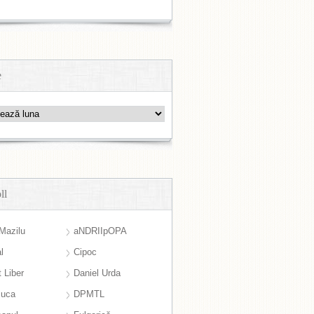
e
ll
Mazilu
aNDRIIpOPA
l
Cipoc
 Liber
Daniel Urda
suca
DPMTL