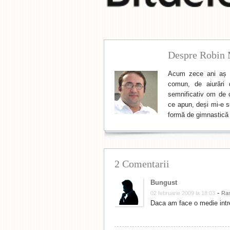
Despre Robin 
Acum zece ani aș f
comun, de aiurări 
semnificativ om de cu
ce apun, deși mi-e su
formă de gimnastică 
2 Comentarii
Bungust
-
02 februarie 2009 la 18:03
Ra
Daca am face o medie intr