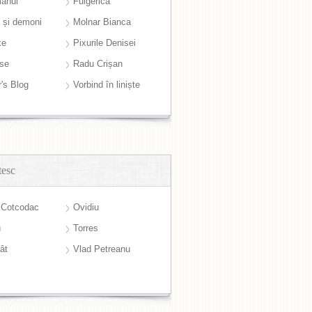
anul
Fulgerică
i și demoni
Molnar Bianca
ke
Pixurile Denisei
ase
Radu Crișan
r's Blog
Vorbind în liniște
tesc
 Cotcodac
Ovidiu
u
Torres
ât
Vlad Petreanu