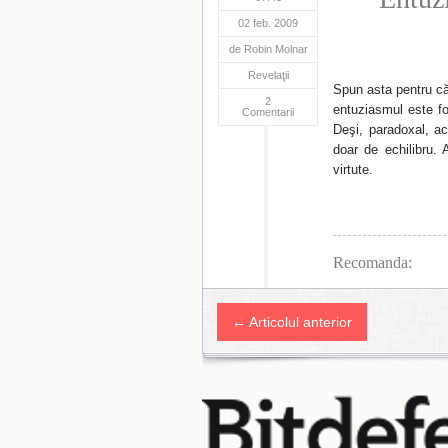
02 feb. 2009
de
Robin Molnar
Revelaţii
Spun asta pentru că
2
entuziasmul este fo
Comentarii
Deşi, paradoxal, ac
doar de echilibru. A
virtute.
Recomanda:
← Articolul anterior