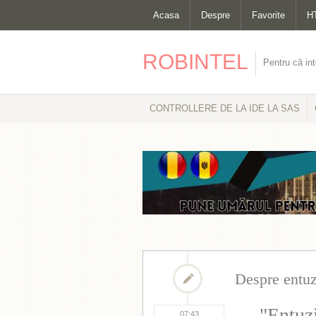
Acasa
Despre
Favorite
H
ROBINTEL
Pentru că int
CONTROLLERE DE LA IDE LA SAS
Despre entu
"Entuzi
07:43