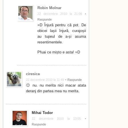
Robin Molnar
-
22 decembrie 2010 la 21:06
Raspunde
=D Înjură pentru că pot. De
obicei lașii înjură, curajoșii
au tupeul de a-și asuma
resentimentele.
Pfuai ce mișto e asta! =D
ciresica
-
22 decembrie 2010 la 11:49
Raspunde
🙂 nu. nu merita nici macar atata
deranj din partea mea nu merita.
Mihai Todor
-
22 decembrie 2010 la 13:05
Raspunde