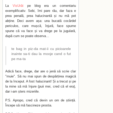
La
VisUrât
pe blog era un comentariu
exemplificativ. Sebi, îmi pare rău, dar faza e
prea penală, prea halucinantă și nu mă pot
abține. Deci avem așa: una bucată cocârdel
periculos, care mușcă, înjură, face spume
spune că va face și va drege pe la jugulară,
după cum se poate observa…
te bag in piz-da mat-ii cu picioarele
inainte sa-ti dau la mooje cand o fut
pe ma-ta
Adică face, drege, dar are o jenă să scrie clar
"muie". Să nu mai spun de despărțirea magică
de la început. A fost halucinant! Și a trecut și pe
la mine să mă înjure (puii mei, cred că el era),
dar i-am șters mizeriile.
P.S. Apropo, cred că devin un om de știință.
Începe să mă fascineze prostia.