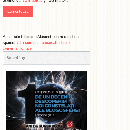
asemenea,
să fii părtaș
și fără martori.
Acest site folosește Akismet pentru a reduce
spamul.
Află cum sunt procesate datele
comentariilor tale
.
Superblog