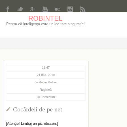
ROBINTEL
Pentru că inteligența este un loc tare singuratic!
19:47
21 dec. 2010
de
Robin Molnar
Ruşinică
10
Comentarii
Cocârdeii de pe net
[Atenție! Limbaj un pic obscen.]