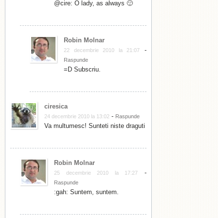
@cire: O lady, as always 🙂
Robin Molnar
-
22 decembrie 2010 la 21:07
Raspunde
=D Subscriu.
ciresica
-
24 decembrie 2010 la 13:02
Raspunde
Va multumesc! Sunteti niste draguti
Robin Molnar
-
25 decembrie 2010 la 17:27
Raspunde
:gah: Suntem, suntem.