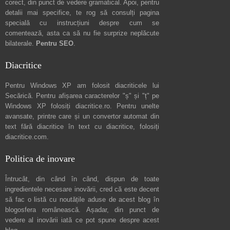
corect, din punct de vedere gramatical. Apoi, pentru
detalii mai specifice, te rog să consulți pagina
specială cu instrucțiuni despre
cum se
comentează
, asta ca să nu fie surprize neplăcute
bilaterale.
Pentru SEO
.
Diacritice
Pentru Windows XP am folosit diacriticele lui
Secărică
. Pentru afișarea caracterelor "ș" și "ț" pe
Windows XP folosiți
diacritice.ro
. Pentru unelte
avansate, printre care și un convertor automat din
text fără diacritice în text cu diacritice, folosiți
diacritice.com
.
Politica de inovare
Întrucât, din când în când, dispun de toate
ingredientele necesare inovării, cred că este decent
să fac o listă cu noutățile aduse de acest blog în
blogosfera românească. Așadar, din punct de
vedere al inovării iată ce pot spune
despre acest