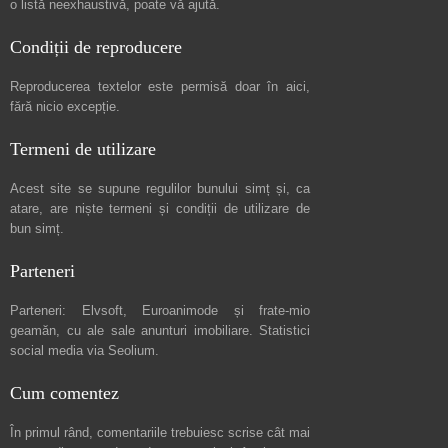
o listă neexhaustivă
, poate vă ajută.
Condiții de reproducere
Reproducerea textelor este permisă doar în
aici
,
fără nicio excepție.
Termeni de utilizare
Acest site se supune regulilor bunului simț și, ca
atare, are niște
termeni și condiții de utilizare
de
bun simț.
Parteneri
Parteneri:
Elvsoft
,
Euroanimode
și frate-mio
geamăn, cu ale sale
anunturi imobiliare
. Statistici
social media via
Seolium
.
Cum comentez
În primul rând, comentariile trebuiesc scrise cât mai