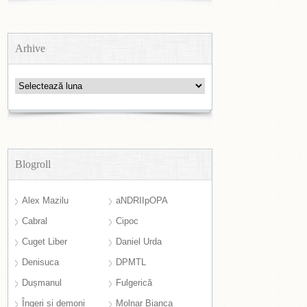
Arhive
Arhive
Blogroll
Alex Mazilu
aNDRIIpOPA
Cabral
Cipoc
Cuget Liber
Daniel Urda
Denisuca
DPMTL
Dușmanul
Fulgerică
Îngeri și demoni
Molnar Bianca