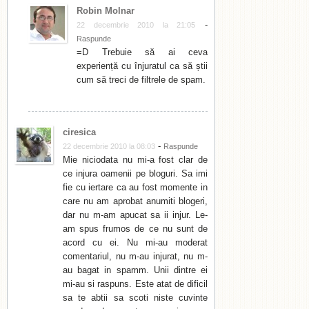
Robin Molnar
-
22 decembrie 2010 la 21:05
Raspunde
=D Trebuie să ai ceva
experiență cu înjuratul ca să știi
cum să treci de filtrele de spam.
ciresica
-
22 decembrie 2010 la 08:03
Raspunde
Mie niciodata nu mi-a fost clar de
ce injura oamenii pe bloguri. Sa imi
fie cu iertare ca au fost momente in
care nu am aprobat anumiti blogeri,
dar nu m-am apucat sa ii injur. Le-
am spus frumos de ce nu sunt de
acord cu ei. Nu mi-au moderat
comentariul, nu m-au injurat, nu m-
au bagat in spamm. Unii dintre ei
mi-au si raspuns. Este atat de dificil
sa te abtii sa scoti niste cuvinte