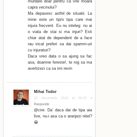
murdare doar pentru ca vrei moara
capra vecinului?
Ma depasesc astfel de situatii. La
mine este un tip/o tipa care mai
injura frecvent. Eu nu inteleg: nu ai
o viata de stai si ma injuri? Esti
chiar atat de dependent de a face
rau incat preferi sa dai spamm-uri
cu injuraturi?
Daca vreo data o sa ajung sa fac
asa, doamne fereste!, te rog sa ma
avertizezi ca sa imi revin
Mihai Todor
-
22 decembrie 2010 la 09:19
Raspunde
@cire: Da’ daca dai de tipa aia
live, nu-i asa ca o aranjezi nitel?
😀