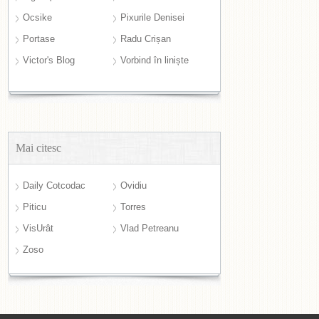
Ocsike
Pixurile Denisei
Portase
Radu Crișan
Victor's Blog
Vorbind în liniște
Mai citesc
Daily Cotcodac
Ovidiu
Piticu
Torres
VisUrât
Vlad Petreanu
Zoso