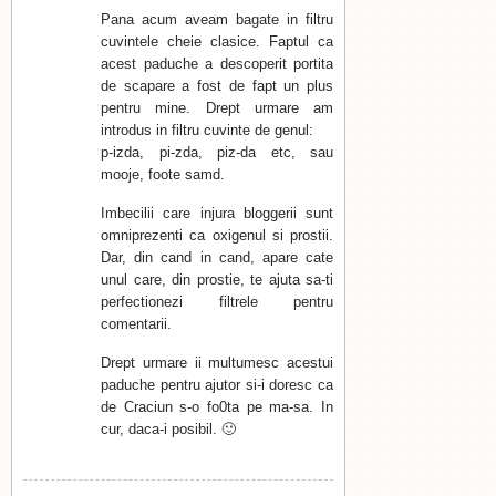
Pana acum aveam bagate in filtru
cuvintele cheie clasice. Faptul ca
acest paduche a descoperit portita
de scapare a fost de fapt un plus
pentru mine. Drept urmare am
introdus in filtru cuvinte de genul:
p-izda, pi-zda, piz-da etc, sau
mooje, foote samd.
Imbecilii care injura bloggerii sunt
omniprezenti ca oxigenul si prostii.
Dar, din cand in cand, apare cate
unul care, din prostie, te ajuta sa-ti
perfectionezi filtrele pentru
comentarii.
Drept urmare ii multumesc acestui
paduche pentru ajutor si-i doresc ca
de Craciun s-o fo0ta pe ma-sa. In
cur, daca-i posibil. 🙂