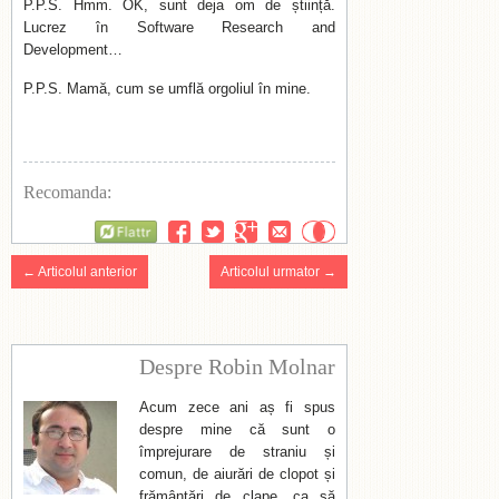
P.P.S. Hmm. OK, sunt deja om de știință.
Lucrez în Software Research and
Development…
P.P.S. Mamă, cum se umflă orgoliul în mine.
Recomanda:
Flattr
← Articolul anterior
Articolul urmator →
Despre Robin Molnar
Acum zece ani aș fi spus
despre mine că sunt o
împrejurare de straniu și
comun, de aiurări de clopot și
frământări de clape, ca să