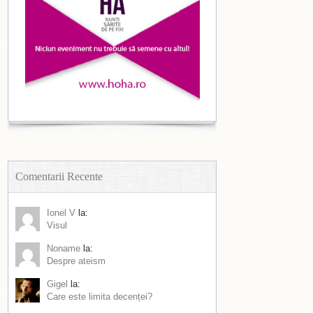
Comentarii Recente
Ionel V
la:
Visul
Noname
la:
Despre ateism
Gigel
la:
Care este limita decenței?