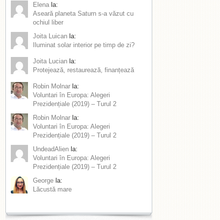
Elena
la:
Aseară planeta Saturn s-a văzut cu
ochiul liber
Joita Luican
la:
Iluminat solar interior pe timp de zi?
Joita Lucian
la:
Protejează, restaurează, finanțează
Robin Molnar
la:
Voluntari în Europa: Alegeri
Prezidențiale (2019) – Turul 2
Robin Molnar
la:
Voluntari în Europa: Alegeri
Prezidențiale (2019) – Turul 2
UndeadAlien
la:
Voluntari în Europa: Alegeri
Prezidențiale (2019) – Turul 2
George
la:
Lăcustă mare