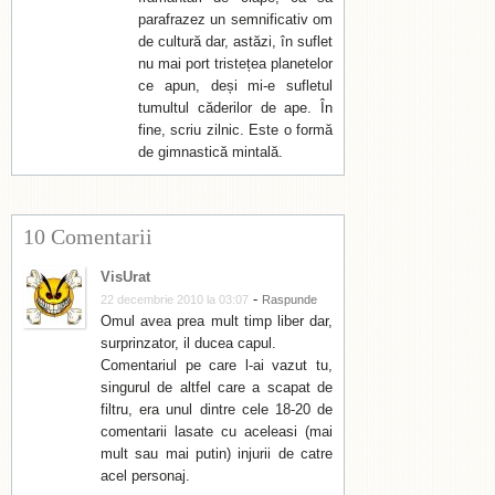
parafrazez un semnificativ om
de cultură dar, astăzi, în suflet
nu mai port tristețea planetelor
ce apun, deși mi-e sufletul
tumultul căderilor de ape. În
fine, scriu zilnic. Este o formă
de gimnastică mintală.
10 Comentarii
VisUrat
-
22 decembrie 2010 la 03:07
Raspunde
Omul avea prea mult timp liber dar,
surprinzator, il ducea capul.
Comentariul pe care l-ai vazut tu,
singurul de altfel care a scapat de
filtru, era unul dintre cele 18-20 de
comentarii lasate cu aceleasi (mai
mult sau mai putin) injurii de catre
acel personaj.