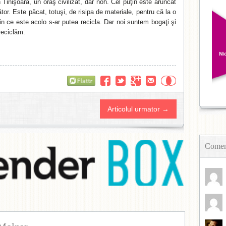
Tinişoara, un oraş civilizat, dar noh. Cel puţin este aruncat
tor. Este păcat, totuşi, de risipa de materiale, pentru că la o
in ce este acolo s-ar putea recicla. Dar noi suntem bogaţi şi
reciclăm.
Flattr
Articolul urmator →
Coment