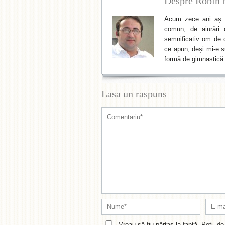
Despre Robin 
Acum zece ani aș f
comun, de aiurări 
semnificativ om de cu
ce apun, deși mi-e su
formă de gimnastică 
Lasa un raspuns
Vreau să fiu părtaș la faptă. Poți, 