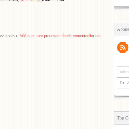
Abone
duce spamul.
Află cum sunt procesate datele comentariilor tale
.
Top C