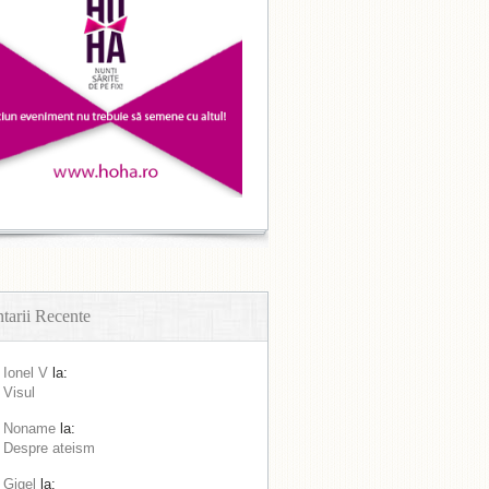
arii Recente
Ionel V
la:
Visul
Noname
la:
Despre ateism
Gigel
la: