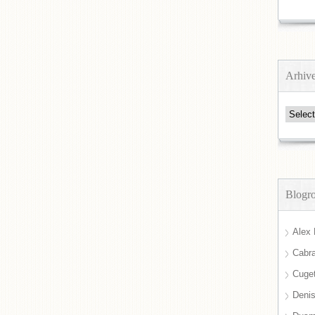
Arhiv
Arhive
Blogro
Alex 
Cabra
Cuget
Deni