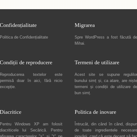
Confidențialitate
Migrarea
Politica de Confidențialitate
Spre
WordPress a fost făcută d
Mihai
.
Condiții de reproducere
Termeni de utilizare
Reproducerea textelor este
Acest site se supune regulilo
permisă doar în
aici
, fără nicio
bunului simț și, ca atare, are nișt
excepție.
termeni și condiții de utilizare
d
bun simț.
Diacritice
Politica de inovare
Pentru Windows XP am folosit
Întrucât, din când în când, dispu
diacriticele lui
Secărică
. Pentru
de toate ingredientele necesar
afișarea caracterelor "ș" și "ț" pe
inovării, cred că este decent să fa