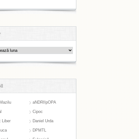
e
ll
Mazilu
aNDRIIpOPA
l
Cipoc
 Liber
Daniel Urda
suca
DPMTL