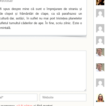
Molnar
i spus despre mine că sunt o împrejurare de straniu și
de clopot și frământări de clape, ca să parafrazez un
ltură dar, astăzi, în suflet nu mai port tristețea planetelor
fletul tumultul căderilor de ape. În fine, scriu zilnic. Este o
mintală.
de asemenea,
să fii părtaș
și fără martori.