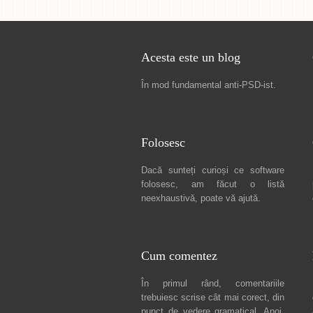
Acesta este un blog
În mod fundamental
anti-PSD-ist
.
Folosesc
Dacă sunteți curioși ce software
folosesc, am făcut
o listă
neexhaustivă
, poate vă ajută.
Cum comentez
În primul rând, comentariile
trebuiesc scrise cât mai corect, din
punct de vedere gramatical. Apoi,