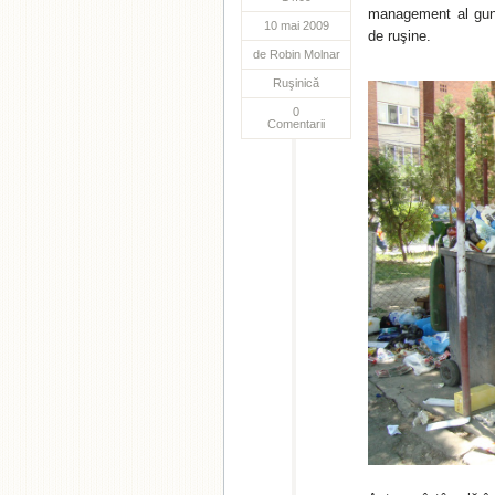
management al guno
10 mai 2009
de ruşine.
de
Robin Molnar
Ruşinică
0
Comentarii