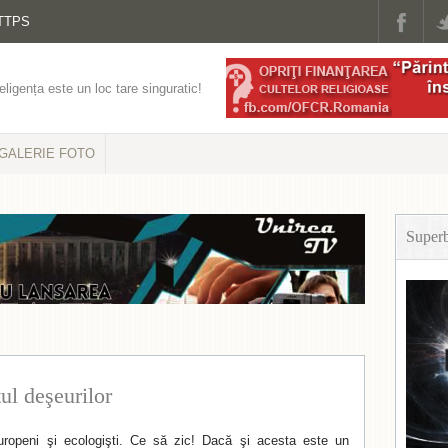
TTPS
eligența este un loc tare singuratic!
GALERIE FOTO
Super
l deşeurilor
ropeni şi ecologişti. Ce să zic! Dacă şi acesta este un