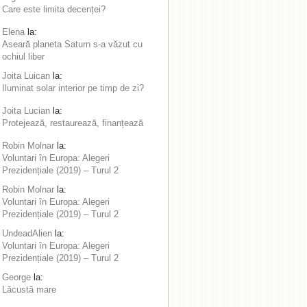
Care este limita decenței?
Elena
la:
Aseară planeta Saturn s-a văzut cu
ochiul liber
Joita Luican
la:
Iluminat solar interior pe timp de zi?
Joita Lucian
la:
Protejează, restaurează, finanțează
Robin Molnar
la:
Voluntari în Europa: Alegeri
Prezidențiale (2019) – Turul 2
Robin Molnar
la:
Voluntari în Europa: Alegeri
Prezidențiale (2019) – Turul 2
UndeadAlien
la:
Voluntari în Europa: Alegeri
Prezidențiale (2019) – Turul 2
George
la:
Lăcustă mare