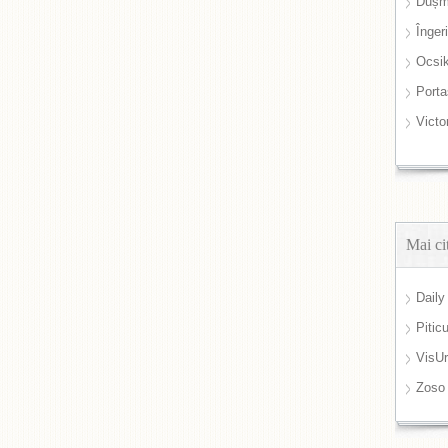
Dușm
Înger
Ocsi
Port
Victo
Mai ci
Daily
Pitic
VisUr
Zoso