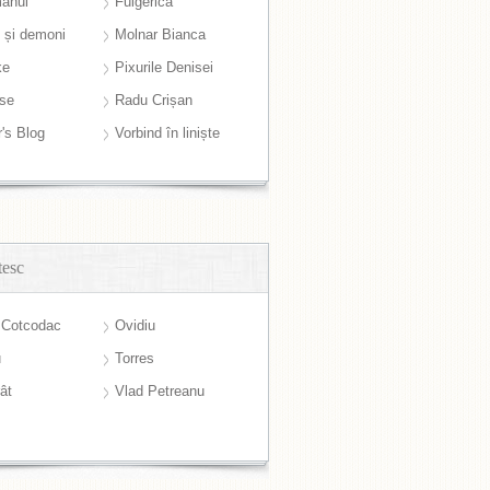
anul
Fulgerică
i și demoni
Molnar Bianca
ke
Pixurile Denisei
ase
Radu Crișan
r's Blog
Vorbind în liniște
tesc
 Cotcodac
Ovidiu
u
Torres
ât
Vlad Petreanu