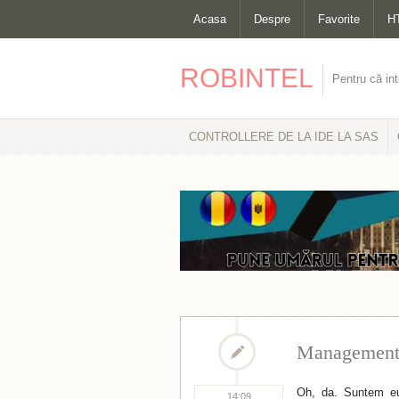
Acasa
Despre
Favorite
H
ROBINTEL
Pentru că int
CONTROLLERE DE LA IDE LA SAS
Managementu
Oh, da. Suntem eu
14:09