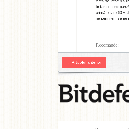
Asta se întâmplă în 
în ţarcul corespunză
primă privire 60% d
ne permitem să nu 
Recomanda:
← Articolul anterior