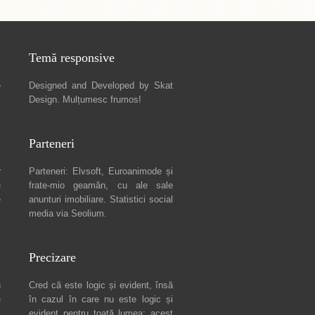
Temă responsive
e
Designed and Developed by
Skat
Design
. Mulțumesc frumos!
Parteneri
r
Parteneri:
Elvsoft
,
Euroanimode
și
e
frate-mio geamăn, cu ale sale
e
anunturi imobiliare
. Statistici social
media via
Seolium
.
Precizare
n
Cred că este logic și evident, însă
e
în cazul în care nu este logic și
c
evident pentru toată lumea: acest