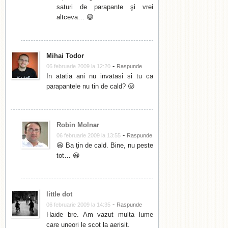
saturi de parapante şi vrei
altceva… 😆
Mihai Todor
-
06 februarie 2009 la 12:20
Raspunde
In atatia ani nu invatasi si tu ca
parapantele nu tin de cald? 😛
Robin Molnar
-
06 februarie 2009 la 13:55
Raspunde
😆 Ba ţin de cald. Bine, nu peste
tot… 😀
little dot
-
06 februarie 2009 la 14:35
Raspunde
Haide bre. Am vazut multa lume
care uneori le scot la aerisit.