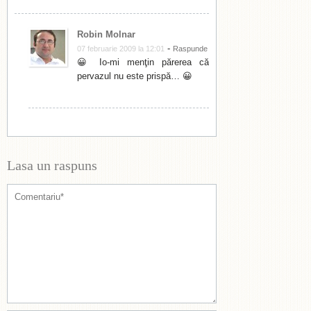
Robin Molnar
-
07 februarie 2009 la 12:01
Raspunde
😀 Io-mi menţin părerea că
pervazul nu este prispă… 😀
Lasa un raspuns