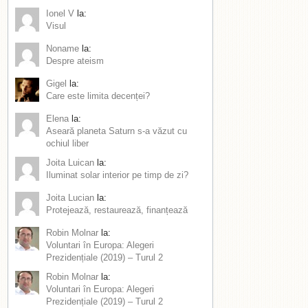
Ionel V
la:
Visul
Noname
la:
Despre ateism
Gigel
la:
Care este limita decenței?
Elena
la:
Aseară planeta Saturn s-a văzut cu
ochiul liber
Joita Luican
la:
Iluminat solar interior pe timp de zi?
Joita Lucian
la:
Protejează, restaurează, finanțează
Robin Molnar
la:
Voluntari în Europa: Alegeri
Prezidențiale (2019) – Turul 2
Robin Molnar
la:
Voluntari în Europa: Alegeri
Prezidențiale (2019) – Turul 2