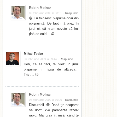
Robin Molnar
-
06 februarie 2009 la 08:31
Raspunde
😀 Eu folosesc plapuma doar din
obişnuinţă. De fapt mă pliez în
jurul ei, că n-am nevoie să îmi
ţină de cald… 😀
Mihai Todor
-
06 februarie 2009 la 09:44
Raspunde
Deh, ce sa faci, te pliezi in jurul
plapumei in lipsa de altceva…
Trist… 🙁
Robin Molnar
-
06 februarie 2009 la 10:00
Raspunde
Discutabil. 😆 Dacă ţin neaparat
să dorm c-o parapantă rezolv
rapid. Mai grav îi, însă, când te