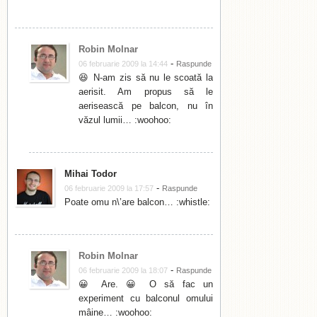
Robin Molnar
-
06 februarie 2009 la 14:44
Raspunde
😆 N-am zis să nu le scoată la
aerisit. Am propus să le
aerisească pe balcon, nu în
văzul lumii… :woohoo:
Mihai Todor
-
06 februarie 2009 la 17:57
Raspunde
Poate omu n\’are balcon… :whistle:
Robin Molnar
-
06 februarie 2009 la 18:07
Raspunde
😀 Are. 😀 O să fac un
experiment cu balconul omului
mâine… :woohoo: