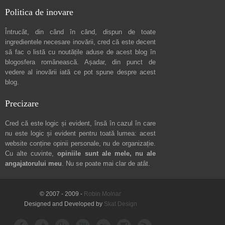
Politica de inovare
Întrucât, din când în când, dispun de toate
ingredientele necesare inovării, cred că este decent
să fac o listă cu noutățile aduse de acest blog în
blogosfera românească. Așadar, din punct de
vedere al inovării iată ce pot spune
despre acest
blog
.
Precizare
Cred că este logic și evident, însă în cazul în care
nu este logic și evident pentru toată lumea: acest
website conține opinii personale, nu de organizație.
Cu alte cuvinte,
opiniile sunt ale mele, nu ale
angajatorului meu
. Nu se poate mai clar de atât.
© 2007 - 2009 -
Robin Molnar
Designed and Developed by
Skat Design