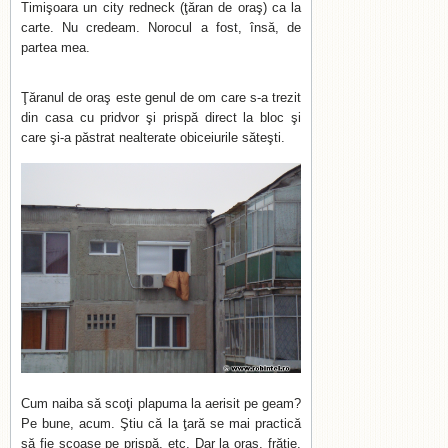
Timişoara un city redneck (ţăran de oraş) ca la
carte. Nu credeam. Norocul a fost, însă, de
partea mea.
Ţăranul de oraş este genul de om care s-a trezit
din casa cu pridvor şi prispă direct la bloc şi
care şi-a păstrat nealterate obiceiurile săteşti.
Cum naiba să scoţi plapuma la aerisit pe geam?
Pe bune, acum. Ştiu că la ţară se mai practică
să fie scoase pe prispă, etc. Dar la oraş, frăţie,