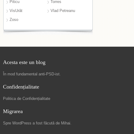
Piticu
Torres
VisUrât
Vlad Petreanu
Zoso
Acesta este un blog
În mod fundamental
anti-PSD-ist
.
Confidențialitate
Politica de Confidențialitate
Migrarea
Spre
WordPress a fost făcută de Mihai
.