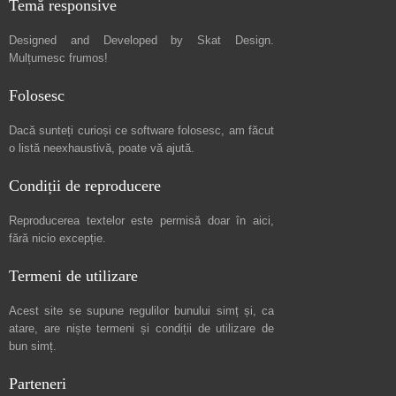
Temă responsive
Designed and Developed by
Skat Design
.
Mulțumesc frumos!
Folosesc
Dacă sunteți curioși ce software folosesc, am făcut
o listă neexhaustivă
, poate vă ajută.
Condiții de reproducere
Reproducerea textelor este permisă doar în
aici
,
fără nicio excepție.
Termeni de utilizare
Acest site se supune regulilor bunului simț și, ca
atare, are niște
termeni și condiții de utilizare
de
bun simț.
Parteneri