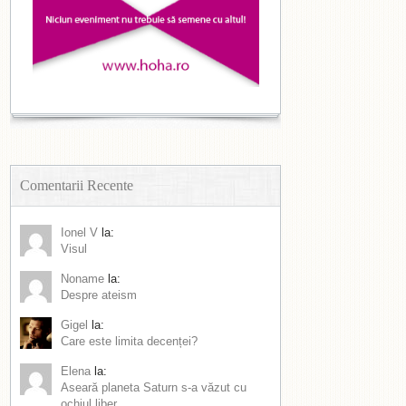
Comentarii Recente
Ionel V
la:
Visul
Noname
la:
Despre ateism
Gigel
la:
Care este limita decenței?
Elena
la:
Aseară planeta Saturn s-a văzut cu
ochiul liber