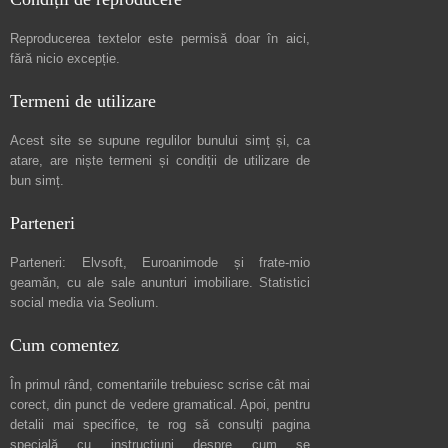
Reproducerea textelor este permisă doar în
aici
,
fără nicio excepție.
Termeni de utilizare
Acest site se supune regulilor bunului simț și, ca
atare, are niște
termeni și condiții de utilizare
de
bun simț.
Parteneri
Parteneri:
Elvsoft
,
Euroanimode
și frate-mio
geamăn, cu ale sale
anunturi imobiliare
. Statistici
social media via
Seolium
.
Cum comentez
În primul rând, comentariile trebuiesc scrise cât mai
corect, din punct de vedere gramatical. Apoi, pentru
detalii mai specifice, te rog să consulți pagina
specială cu instrucțiuni despre
cum se