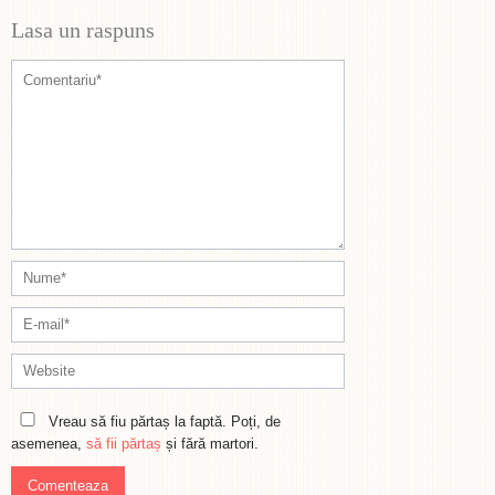
Lasa un raspuns
Vreau să fiu părtaș la faptă. Poți, de
asemenea,
să fii părtaș
și fără martori.