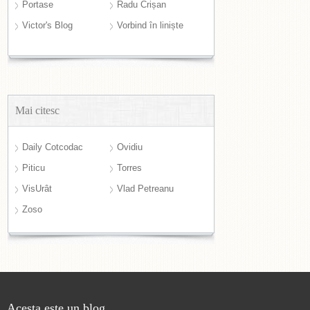
Portase
Radu Crișan
Victor's Blog
Vorbind în liniște
Mai citesc
Daily Cotcodac
Ovidiu
Piticu
Torres
VisUrât
Vlad Petreanu
Zoso
Acesta este un blog