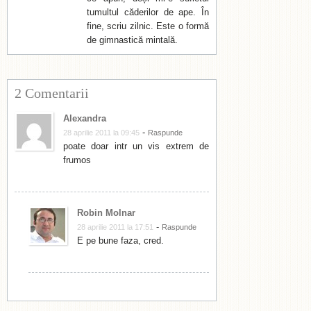
tumultul căderilor de ape. În
fine, scriu zilnic. Este o formă
de gimnastică mintală.
2 Comentarii
Alexandra
-
28 aprilie 2011 la 09:45
Raspunde
poate doar intr un vis extrem de
frumos
Robin Molnar
-
28 aprilie 2011 la 17:51
Raspunde
E pe bune faza, cred.