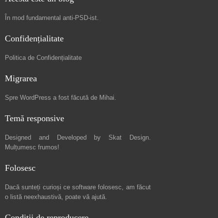
În mod fundamental
anti-PSD-ist
.
Confidențialitate
Politica de Confidențialitate
Migrarea
Spre
WordPress a fost făcută de Mihai
.
Temă responsive
Designed and Developed by
Skat Design
.
Mulțumesc frumos!
Folosesc
Dacă sunteți curioși ce software folosesc, am făcut
o listă neexhaustivă
, poate vă ajută.
Condiții de reproducere