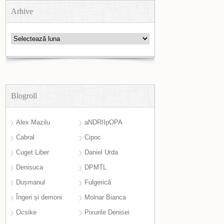
Arhive
Arhive
Blogroll
Alex Mazilu
aNDRIIpOPA
Cabral
Cipoc
Cuget Liber
Daniel Urda
Denisuca
DPMTL
Dușmanul
Fulgerică
Îngeri și demoni
Molnar Bianca
Ocsike
Pixurile Denisei