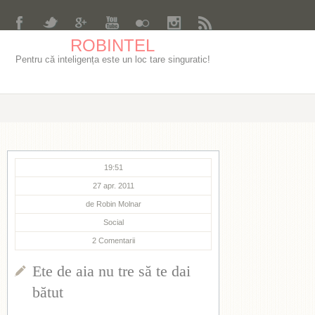
ROBINTEL
Pentru că inteligența este un loc tare singuratic!
19:51
27 apr. 2011
de
Robin Molnar
Social
2
Comentarii
Ete de aia nu tre să te dai
bătut