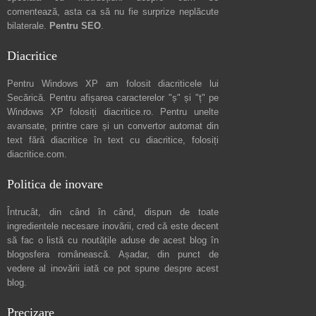
comentează
, asta ca să nu fie surprize neplăcute
bilaterale.
Pentru SEO
.
Diacritice
Pentru Windows XP am folosit diacriticele lui
Secărică
. Pentru afișarea caracterelor "ș" și "ț" pe
Windows XP folosiți
diacritice.ro
. Pentru unelte
avansate, printre care și un convertor automat din
text fără diacritice în text cu diacritice, folosiți
diacritice.com
.
Politica de inovare
Întrucât, din când în când, dispun de toate
ingredientele necesare inovării, cred că este decent
să fac o listă cu noutățile aduse de acest blog în
blogosfera românească. Așadar, din punct de
vedere al inovării iată ce pot spune
despre acest
blog
.
Precizare