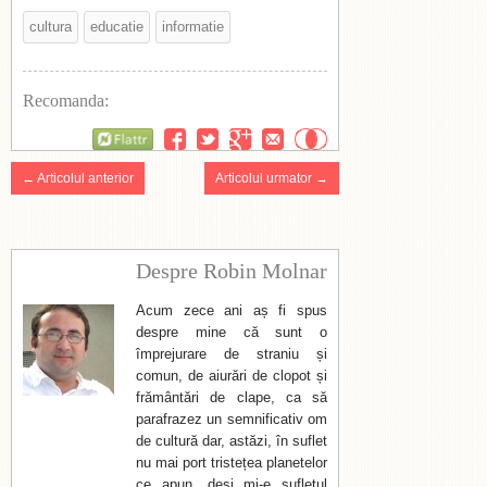
cultura
educatie
informatie
Recomanda:
Flattr
← Articolul anterior
Articolul urmator →
Despre Robin Molnar
Acum zece ani aș fi spus
despre mine că sunt o
împrejurare de straniu și
comun, de aiurări de clopot și
frământări de clape, ca să
parafrazez un semnificativ om
de cultură dar, astăzi, în suflet
nu mai port tristețea planetelor
ce apun, deși mi-e sufletul