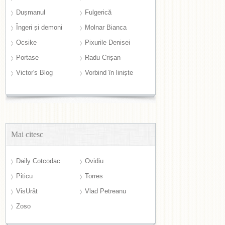
Dușmanul
Fulgerică
Îngeri și demoni
Molnar Bianca
Ocsike
Pixurile Denisei
Portase
Radu Crișan
Victor's Blog
Vorbind în liniște
Mai citesc
Daily Cotcodac
Ovidiu
Piticu
Torres
VisUrât
Vlad Petreanu
Zoso