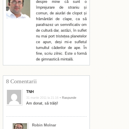
despre mine că sunt o
împrejurare de straniu și
comun, de aiurări de clopot și
frământări de clape, ca să
parafrazez un semnificativ om
de cultură dar, astăzi, în suflet
nu mai port tristețea planetelor
ce apun, deși mi-e sufletul
tumultul căderilor de ape. În
fine, scriu zilnic. Este o formă
de gimnastică mintală.
8 Comentarii
TNH
-
31 martie 2011 la 21:16
Raspunde
Am donat, să trăiți!
Robin Molnar