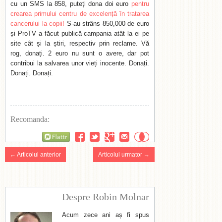
cu un SMS la 858, puteți dona doi euro
pentru
crearea primului centru de excelență în tratarea
cancerului la copii!
S-au strâns 850,000 de euro
și ProTV a făcut publică campania atât la ei pe
site cât și la știri, respectiv prin reclame. Vă
rog, donați. 2 euro nu sunt o avere, dar pot
contribui la salvarea unor vieți inocente. Donați.
Donați. Donați.
Recomanda:
Flattr
← Articolul anterior
Articolul urmator →
Despre Robin Molnar
Acum zece ani aș fi spus