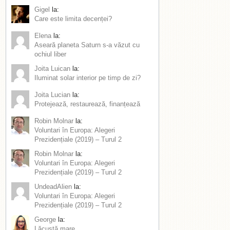
Gigel
la:
Care este limita decenței?
Elena
la:
Aseară planeta Saturn s-a văzut cu
ochiul liber
Joita Luican
la:
Iluminat solar interior pe timp de zi?
Joita Lucian
la:
Protejează, restaurează, finanțează
Robin Molnar
la:
Voluntari în Europa: Alegeri
Prezidențiale (2019) – Turul 2
Robin Molnar
la:
Voluntari în Europa: Alegeri
Prezidențiale (2019) – Turul 2
UndeadAlien
la:
Voluntari în Europa: Alegeri
Prezidențiale (2019) – Turul 2
George
la:
Lăcustă mare