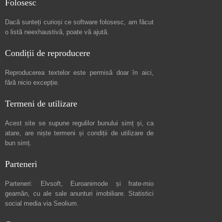
Folosesc
Dacă sunteți curioși ce software folosesc, am făcut
o listă neexhaustivă
, poate vă ajută.
Condiții de reproducere
Reproducerea textelor este permisă doar în
aici
,
fără nicio excepție.
Termeni de utilizare
Acest site se supune regulilor bunului simț și, ca
atare, are niște
termeni și condiții de utilizare
de
bun simț.
Parteneri
Parteneri:
Elvsoft
,
Euroanimode
și frate-mio
geamăn, cu ale sale
anunturi imobiliare
. Statistici
social media via
Seolium
.