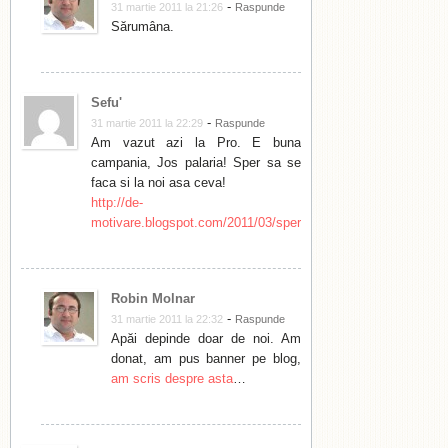
-
31 martie 2011 la 21:26
Raspunde
Sărumâna.
Sefu'
-
31 martie 2011 la 22:29
Raspunde
Am vazut azi la Pro. E buna
campania, Jos palaria! Sper sa se
faca si la noi asa ceva!
http://de-
motivare.blogspot.com/2011/03/sper.html
Robin Molnar
-
31 martie 2011 la 22:32
Raspunde
Apăi depinde doar de noi. Am
donat, am pus banner pe blog,
am scris despre asta
…