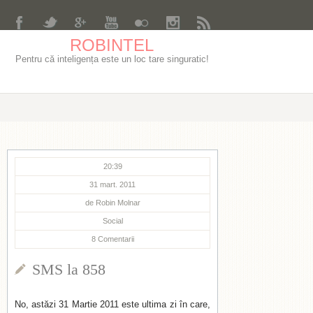
ROBINTEL
Pentru că inteligența este un loc tare singuratic!
20:39
31 mart. 2011
de
Robin Molnar
Social
8
Comentarii
SMS la 858
No, astăzi 31 Martie 2011 este ultima zi în care,