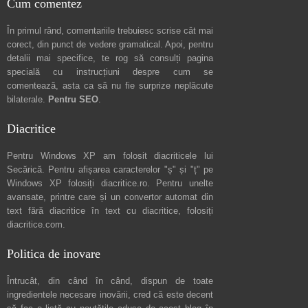
Cum comentez
În primul rând, comentariile trebuiesc scrise cât mai
corect, din punct de vedere gramatical. Apoi, pentru
detalii mai specifice, te rog să consulți pagina
specială cu instrucțiuni despre
cum se
comentează
, asta ca să nu fie surprize neplăcute
bilaterale.
Pentru SEO
.
Diacritice
Pentru Windows XP am folosit diacriticele lui
Secărică
. Pentru afișarea caracterelor "ș" și "ț" pe
Windows XP folosiți
diacritice.ro
. Pentru unelte
avansate, printre care și un convertor automat din
text fără diacritice în text cu diacritice, folosiți
diacritice.com
.
Politica de inovare
Întrucât, din când în când, dispun de toate
ingredientele necesare inovării, cred că este decent