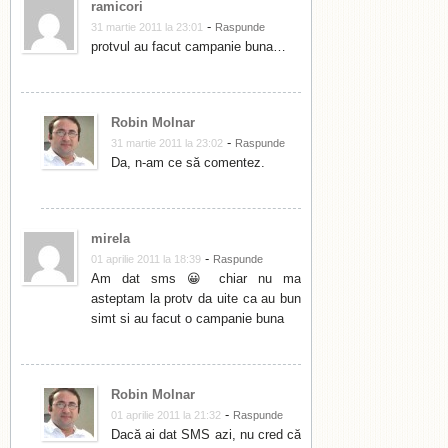
ramicori
-
31 martie 2011 la 23:01
Raspunde
protvul au facut campanie buna…
Robin Molnar
-
31 martie 2011 la 23:02
Raspunde
Da, n-am ce să comentez.
mirela
-
01 aprilie 2011 la 18:39
Raspunde
Am dat sms 😀 chiar nu ma
asteptam la protv da uite ca au bun
simt si au facut o campanie buna
Robin Molnar
-
01 aprilie 2011 la 21:32
Raspunde
Dacă ai dat SMS azi, nu cred că