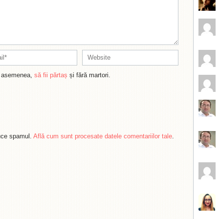
de asemenea,
să fii părtaș
și fără martori.
duce spamul.
Află cum sunt procesate datele comentariilor tale
.