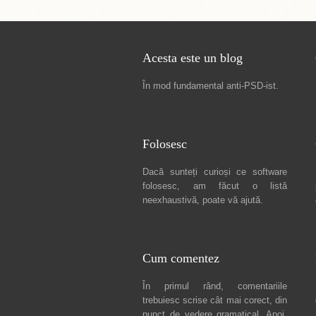
Acesta este un blog
În mod fundamental
anti-PSD-ist
.
Folosesc
Dacă sunteți curioși ce software
folosesc, am făcut
o listă
neexhaustivă
, poate vă ajută.
Cum comentez
În primul rând, comentariile
trebuiesc scrise cât mai corect, din
punct de vedere gramatical. Apoi,