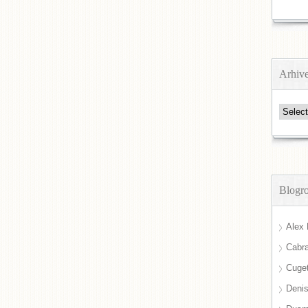
Arhiv
Arhive
Blogro
Alex 
Cabra
Cuget
Deni