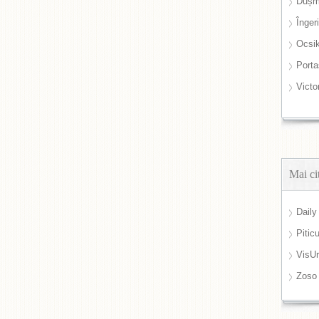
Dușm
Înger
Ocsi
Port
Victo
Mai ci
Daily
Pitic
VisUr
Zoso