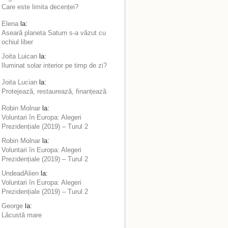
Care este limita decenței?
Elena
la:
Aseară planeta Saturn s-a văzut cu
ochiul liber
Joita Luican
la:
Iluminat solar interior pe timp de zi?
Joita Lucian
la:
Protejează, restaurează, finanțează
Robin Molnar
la:
Voluntari în Europa: Alegeri
Prezidențiale (2019) – Turul 2
Robin Molnar
la:
Voluntari în Europa: Alegeri
Prezidențiale (2019) – Turul 2
UndeadAlien
la:
Voluntari în Europa: Alegeri
Prezidențiale (2019) – Turul 2
George
la:
Lăcustă mare