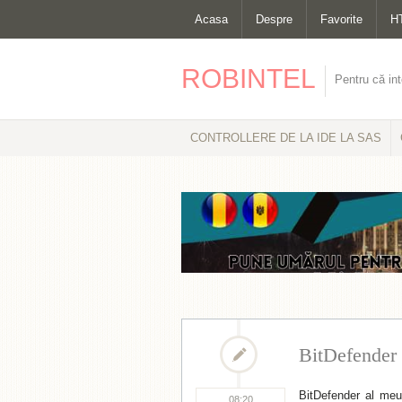
Acasa
Despre
Favorite
H
ROBINTEL
Pentru că int
CONTROLLERE DE LA IDE LA SAS
BitDefender 
BitDefender al meu 
08:20