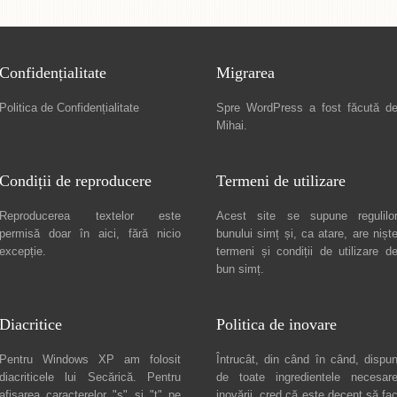
Confidențialitate
Migrarea
Politica de Confidențialitate
Spre
WordPress a fost făcută d
Mihai
.
Condiții de reproducere
Termeni de utilizare
Reproducerea textelor este
Acest site se supune regulilo
permisă doar în
aici
, fără nicio
bunului simț și, ca atare, are nișt
excepție.
termeni și condiții de utilizare
d
bun simț.
Diacritice
Politica de inovare
Pentru Windows XP am folosit
Întrucât, din când în când, dispu
diacriticele lui
Secărică
. Pentru
de toate ingredientele necesar
afișarea caracterelor "ș" și "ț" pe
inovării, cred că este decent să fa