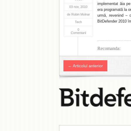
implementat ăia p
03 nov. 2010
era programată la or
de
Robin Molnar
urmă, revenind – d
BitDefender 2010 îm
Tech
0
Comentarii
Recomanda:
← Articolul anterior