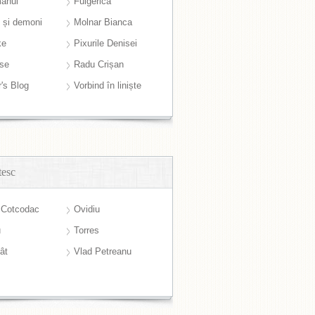
anul
Fulgerică
i și demoni
Molnar Bianca
ke
Pixurile Denisei
ase
Radu Crișan
r's Blog
Vorbind în liniște
tesc
 Cotcodac
Ovidiu
u
Torres
ât
Vlad Petreanu