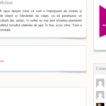
Molnar
i spus despre mine că sunt o împrejurare de straniu și
de clopot și frământări de clape, ca să parafrazez un
ltură dar, astăzi, în suflet nu mai port tristețea planetelor
fletul tumultul căderilor de ape. În fine, scriu zilnic. Este o
mintală.
tel
Coment