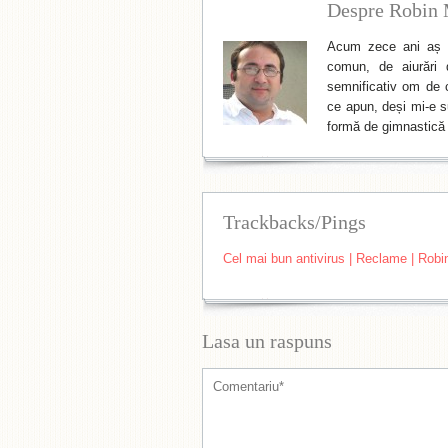
Despre Robin 
Acum zece ani aș f
comun, de aiurări 
semnificativ om de cu
ce apun, deși mi-e su
formă de gimnastică 
Trackbacks/Pings
Cel mai bun antivirus | Reclame | Robin
Lasa un raspuns