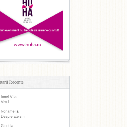
arii Recente
Ionel V
la:
Visul
Noname
la:
Despre ateism
Gigel
la: