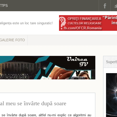
TTPS
eligența este un loc tare singuratic!
GALERIE FOTO
Super
al meu se învârte după soare
se învârte după soare, altfel nu-mi explic ce algoritmi au