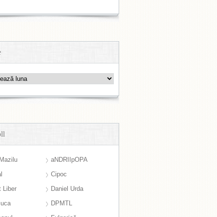
e
ll
Mazilu
aNDRIIpOPA
l
Cipoc
 Liber
Daniel Urda
suca
DPMTL