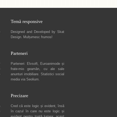
Temă responsive
e
Designed and Developed by
Skat
Design
. Mulțumesc frumos!
Parteneri
r
Parteneri:
Elvsoft
,
Euroanimode
și
e
frate-mio geamăn, cu ale sale
e
anunturi imobiliare
. Statistici social
media via
Seolium
.
Precizare
n
Cred că este logic și evident, însă
e
în cazul în care nu este logic și
c
evident pentru toată lumea: acest