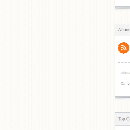
Abone
Top C