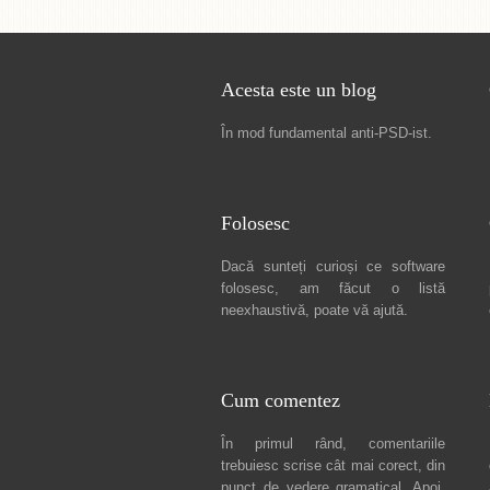
Acesta este un blog
În mod fundamental
anti-PSD-ist
.
Folosesc
Dacă sunteți curioși ce software
folosesc, am făcut
o listă
neexhaustivă
, poate vă ajută.
Cum comentez
În primul rând, comentariile
trebuiesc scrise cât mai corect, din
punct de vedere gramatical. Apoi,