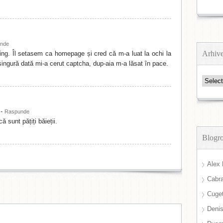
nde
Arhiv
ing. Îl setasem ca homepage și cred că m-a luat la ochi la
ingură dată mi-a cerut captcha, dup-aia m-a lăsat în pace.
Arhive
-
Raspunde
ă sunt pățiți băieții.
Blogro
Alex 
Cabra
Cuget
Deni