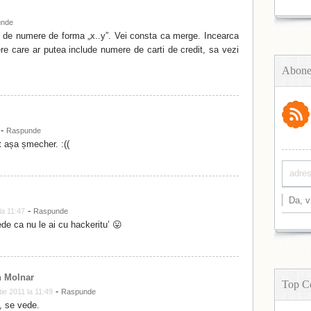
unde
e de numere de forma „x..y”. Vei consta ca merge. Incearca
re care ar putea include numere de carti de credit, sa vezi
Abone
-
Raspunde
 așa șmecher. :((
-
la 11:47
Raspunde
de ca nu le ai cu hackeritu’ 😛
 Molnar
Top C
-
ie 2011 la 11:49
Raspunde
, se vede.