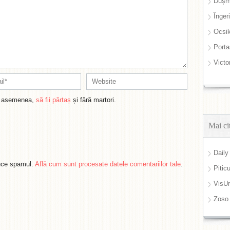
Dușm
Înger
Ocsi
Port
Victo
de asemenea,
să fii părtaș
și fără martori.
Mai ci
Daily
duce spamul.
Află cum sunt procesate datele comentariilor tale
.
Pitic
VisUr
Zoso