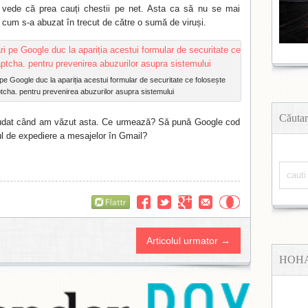
vede că prea cauți chestii pe net. Asta ca să nu se mai
cum s-a abuzat în trecut de către o sumă de viruși.
pe Google duc la apariția acestui formular de securitate ce folosește
tcha. pentru prevenirea abuzurilor asupra sistemului
Căutar
iudat când am văzut asta. Ce urmează? Să pună Google cod
ul de expediere a mesajelor în Gmail?
Flattr
Articolul urmator →
HOH