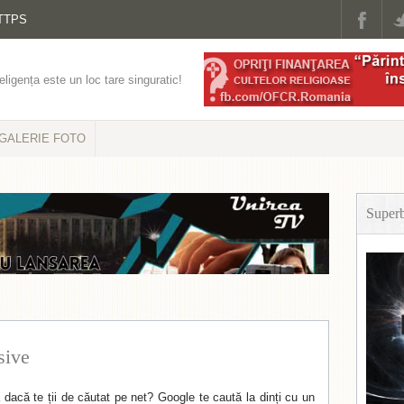
TTPS
eligența este un loc tare singuratic!
GALERIE FOTO
Super
sive
 dacă te ții de căutat pe net? Google te caută la dinți cu un