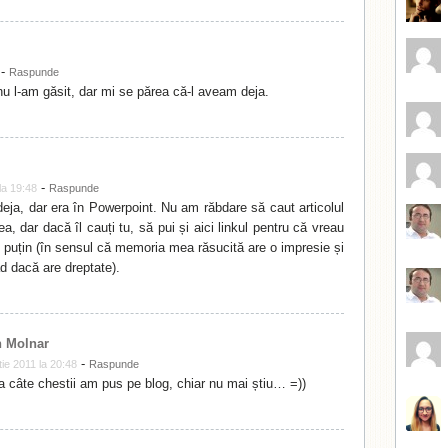
-
Raspunde
u l-am găsit, dar mi se părea că-l aveam deja.
-
la 19:48
Raspunde
deja, dar era în Powerpoint. Nu am răbdare să caut articolul
a, dar dacă îl cauți tu, să pui și aici linkul pentru că vreau
c puțin (în sensul că memoria mea răsucită are o impresie și
d dacă are dreptate).
 Molnar
-
ie 2011 la 20:48
Raspunde
a câte chestii am pus pe blog, chiar nu mai știu… =))