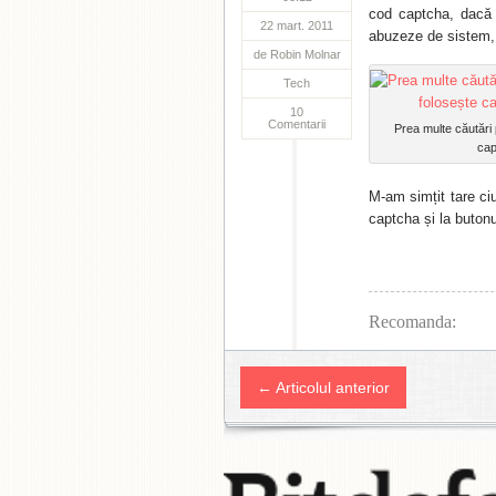
cod captcha, dacă 
22 mart. 2011
abuzeze de sistem, 
de
Robin Molnar
Tech
10
Comentarii
Prea multe căutări 
cap
M-am simțit tare c
captcha și la buton
Recomanda:
← Articolul anterior