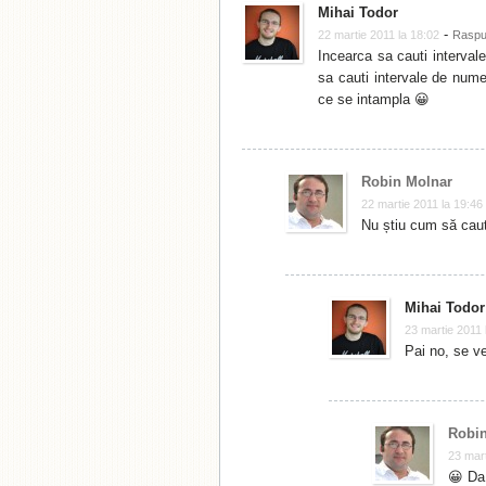
Mihai Todor
-
22 martie 2011 la 18:02
Rasp
Incearca sa cauti interval
sa cauti intervale de nume
ce se intampla 😀
Robin Molnar
22 martie 2011 la 19:46
Nu știu cum să caut
Mihai Todor
23 martie 2011 
Pai no, se ve
Robin
23 mart
😀 Da