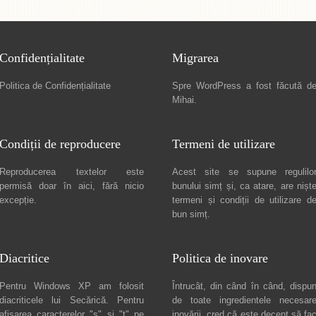
Confidențialitate
Migrarea
Politica de Confidențialitate
Spre
WordPress a fost făcută d
Mihai
.
Condiții de reproducere
Termeni de utilizare
Reproducerea textelor este
Acest site se supune regulilo
permisă doar în
aici
, fără nicio
bunului simț și, ca atare, are nișt
excepție.
termeni și condiții de utilizare
d
bun simț.
Diacritice
Politica de inovare
Pentru Windows XP am folosit
Întrucât, din când în când, dispu
diacriticele lui
Secărică
. Pentru
de toate ingredientele necesar
afișarea caracterelor "ș" și "ț" pe
inovării, cred că este decent să fa