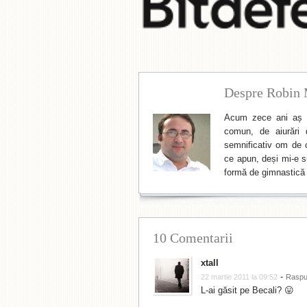
Despre Robin 
Acum zece ani aș f
comun, de aiurări 
semnificativ om de cu
ce apun, deși mi-e su
formă de gimnastică 
10 Comentarii
xtall
-
22 martie 2011 la 09:52
Rasp
L-ai găsit pe Becali? 😛