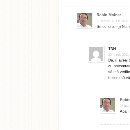
Robin Molnar
22 martie 2011 la 10:16
Șmechere. =)) Nu, n
TNH
23 martie 2011 
Da, îl aveai 
cu prezentare
să mă verifi
trebuie să vă
Robin
23 mart
Apăi l