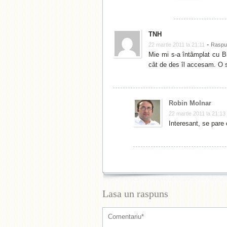
TNH
-
22 martie 2011 la 21:11
Raspu
Mie mi s-a întâmplat cu B
cât de des îl accesam. O s
Robin Molnar
22 martie 2011 la 21:13
Interesant, se pare c
Lasa un raspuns