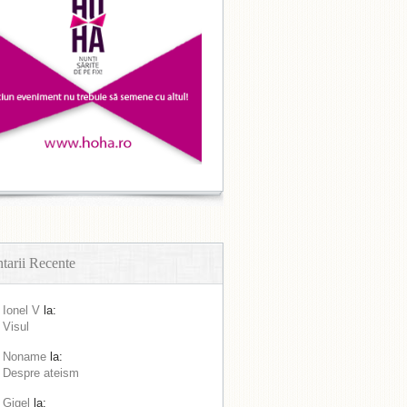
arii Recente
Ionel V
la:
Visul
Noname
la:
Despre ateism
Gigel
la: