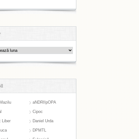
e
ll
Mazilu
aNDRIIpOPA
l
Cipoc
 Liber
Daniel Urda
suca
DPMTL