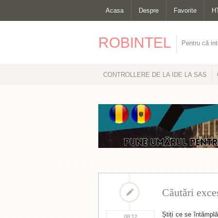
Acasa
Despre
Favorite
H
ROBINTEL
Pentru că int
CONTROLLERE DE LA IDE LA SAS
Căutări exce
Știți ce se întâmplă
08:12