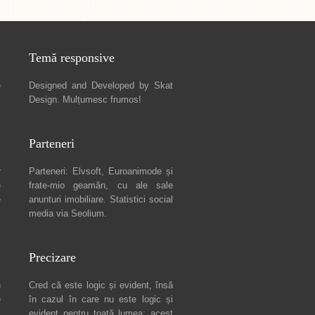
Temă responsive
e
Designed and Developed by
Skat
Design
. Mulțumesc frumos!
Parteneri
r
Parteneri:
Elvsoft
,
Euroanimode
și
e
frate-mio geamăn, cu ale sale
e
anunturi imobiliare
. Statistici social
media via
Seolium
.
Precizare
n
Cred că este logic și evident, însă
e
în cazul în care nu este logic și
c
evident pentru toată lumea: acest