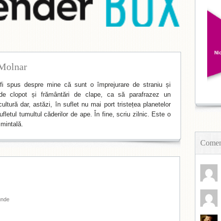
Molnar
i spus despre mine că sunt o împrejurare de straniu și
de clopot și frământări de clape, ca să parafrazez un
ltură dar, astăzi, în suflet nu mai port tristețea planetelor
fletul tumultul căderilor de ape. În fine, scriu zilnic. Este o
mintală.
Coment
unde