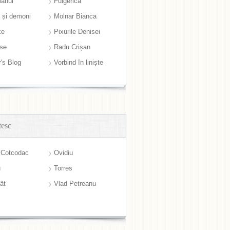
anul
Fulgerică
i și demoni
Molnar Bianca
ke
Pixurile Denisei
ase
Radu Crișan
r's Blog
Vorbind în liniște
tesc
 Cotcodac
Ovidiu
u
Torres
ât
Vlad Petreanu