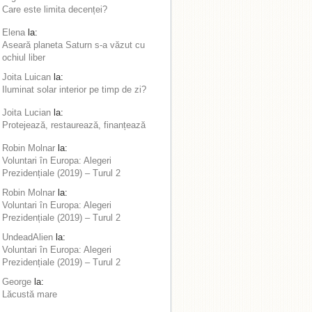
Care este limita decenței?
Elena
la:
Aseară planeta Saturn s-a văzut cu
ochiul liber
Joita Luican
la:
Iluminat solar interior pe timp de zi?
Joita Lucian
la:
Protejează, restaurează, finanțează
Robin Molnar
la:
Voluntari în Europa: Alegeri
Prezidențiale (2019) – Turul 2
Robin Molnar
la:
Voluntari în Europa: Alegeri
Prezidențiale (2019) – Turul 2
UndeadAlien
la:
Voluntari în Europa: Alegeri
Prezidențiale (2019) – Turul 2
George
la:
Lăcustă mare