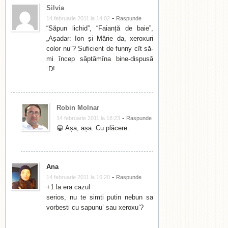
Silvia
-
14 februarie 2011 la 14:02
Raspunde
“Săpun lichid”, “Faianță de baie”,
„Așadar: Ion și Mărie da, xeroxuri
color nu”? Suficient de funny cît să-
mi încep săptămîna bine-dispusă
:D!
Robin Molnar
-
14 februarie 2011 la 18:23
Raspunde
😀 Așa, așa. Cu plăcere.
Ana
-
14 februarie 2011 la 16:20
Raspunde
+1 la era cazul
serios, nu te simti putin nebun sa
vorbesti cu sapunu’ sau xeroxu’?