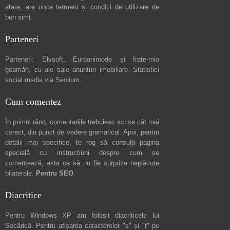
atare, are niște
termeni și condiții de utilizare
de
bun simț.
Parteneri
Parteneri:
Elvsoft
,
Euroanimode
și frate-mio
geamăn, cu ale sale
anunturi imobiliare
. Statistici
social media via
Seolium
.
Cum comentez
În primul rând, comentariile trebuiesc scrise cât mai
corect, din punct de vedere gramatical. Apoi, pentru
detalii mai specifice, te rog să consulți pagina
specială cu instrucțiuni despre
cum se
comentează
, asta ca să nu fie surprize neplăcute
bilaterale.
Pentru SEO
.
Diacritice
Pentru Windows XP am folosit diacriticele lui
Secărică
. Pentru afișarea caracterelor "ș" și "ț" pe