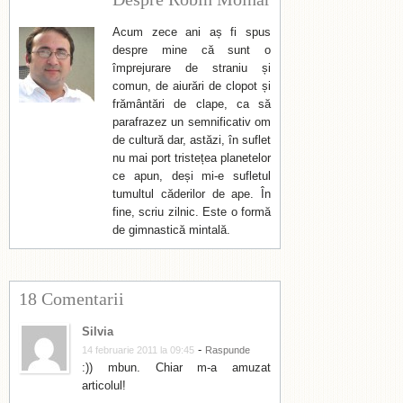
Acum zece ani aș fi spus
despre mine că sunt o
împrejurare de straniu și
comun, de aiurări de clopot și
frământări de clape, ca să
parafrazez un semnificativ om
de cultură dar, astăzi, în suflet
nu mai port tristețea planetelor
ce apun, deși mi-e sufletul
tumultul căderilor de ape. În
fine, scriu zilnic. Este o formă
de gimnastică mintală.
18 Comentarii
Silvia
-
14 februarie 2011 la 09:45
Raspunde
:)) mbun. Chiar m-a amuzat
articolul!