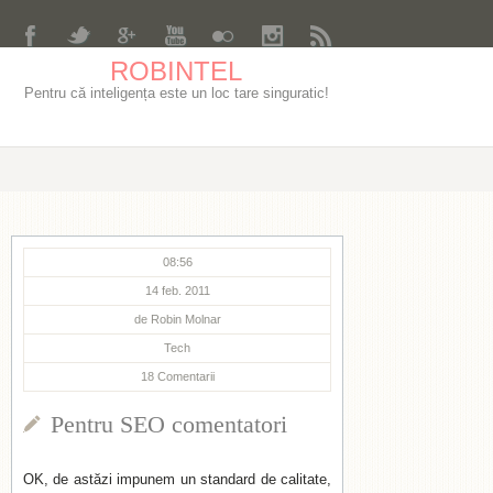
ROBINTEL
Pentru că inteligența este un loc tare singuratic!
08:56
14 feb. 2011
de
Robin Molnar
Tech
18
Comentarii
Pentru SEO comentatori
OK, de astăzi impunem un standard de calitate,