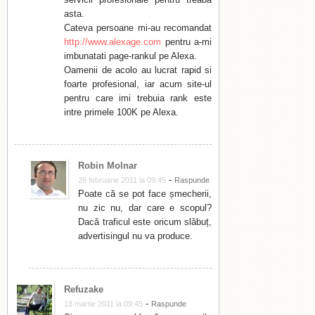
asta.
Cateva persoane mi-au recomandat
http://www.alexage.com
pentru a-mi
imbunatati page-rankul pe Alexa.
Oamenii de acolo au lucrat rapid si
foarte profesional, iar acum site-ul
pentru care imi trebuia rank este
intre primele 100K pe Alexa.
Robin Molnar
-
28 februarie 2011 la 09:45
Raspunde
Poate că se pot face șmecherii,
nu zic nu, dar care e scopul?
Dacă traficul este oricum slăbuț,
advertisingul nu va produce.
Refuzake
-
18 martie 2011 la 09:45
Raspunde