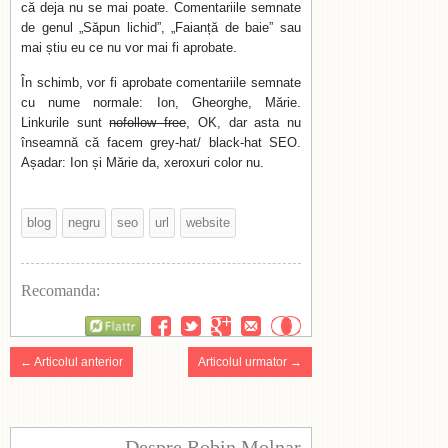
că deja nu se mai poate. Comentariile semnate
de genul „Săpun lichid”, „Faianță de baie” sau
mai știu eu ce nu vor mai fi aprobate.
În schimb, vor fi aprobate comentariile semnate
cu nume normale: Ion, Gheorghe, Mărie.
Linkurile sunt
nofollow free
, OK, dar asta nu
înseamnă că facem grey-hat/ black-hat SEO.
Așadar: Ion și Mărie da, xeroxuri color nu.
blog
negru
seo
url
website
Recomanda:
Flattr
← Articolul anterior
Articolul urmator →
Despre Robin Molnar