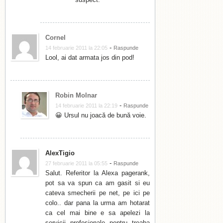
Cornel
-
14 februarie 2011 la 22:05
Raspunde
Lool, ai dat armata jos din pod!
Robin Molnar
-
14 februarie 2011 la 22:19
Raspunde
😀 Ursul nu joacă de bună voie.
AlexTigio
-
27 februarie 2011 la 05:55
Raspunde
Salut. Referitor la Alexa pagerank,
pot sa va spun ca am gasit si eu
cateva smecherii pe net, pe ici pe
colo.. dar pana la urma am hotarat
ca cel mai bine e sa apelezi la
servicii profesionale pentru treaba