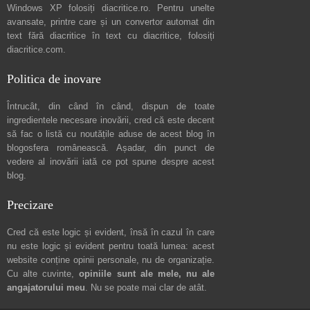
Windows XP folosiți
diacritice.ro
. Pentru unelte
avansate, printre care și un convertor automat din
text fără diacritice în text cu diacritice, folosiți
diacritice.com
.
Politica de inovare
Întrucât, din când în când, dispun de toate
ingredientele necesare inovării, cred că este decent
să fac o listă cu noutățile aduse de acest blog în
blogosfera românească. Așadar, din punct de
vedere al inovării iată ce pot spune
despre acest
blog
.
Precizare
Cred că este logic și evident, însă în cazul în care
nu este logic și evident pentru toată lumea: acest
website conține opinii personale, nu de organizație.
Cu alte cuvinte,
opiniile sunt ale mele, nu ale
angajatorului meu
. Nu se poate mai clar de atât.