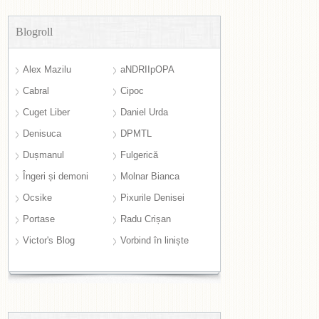
Blogroll
Alex Mazilu
aNDRIIpOPA
Cabral
Cipoc
Cuget Liber
Daniel Urda
Denisuca
DPMTL
Dușmanul
Fulgerică
Îngeri și demoni
Molnar Bianca
Ocsike
Pixurile Denisei
Portase
Radu Crișan
Victor's Blog
Vorbind în liniște