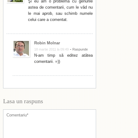
Şi eu am o problemă cu genurile
astea de comentarii, cum le văd nu
le mai aprob, sau schimb numele
celui care a comentat.
Robin Molnar
-
18 martie 2011 la 09:49
Raspunde
N-am timp să editez atâtea
comentarii. =))
Lasa un raspuns