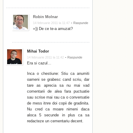
Robin Molnar
-
14 februarie 2011 la 11:47
Raspunde
=)) De ce te-a amuzat?
Mihai Todor
-
14 februarie 2011 la 11:42
Raspunde
Era si cazul…
Inca o chestiune: Stiu ca anumiti
oameni se grabesc cand scriu, dar
tare as aprecia sa nu mai vad
comentarii de alea fara puctuatie
sau scrise mai rau ca o conversatie
de mess itnre doi copii de gradinita.
Nu cred ca moare nimeni daca
aloca 5 secunde in plus ca sa
redacteze un cementariu decent.