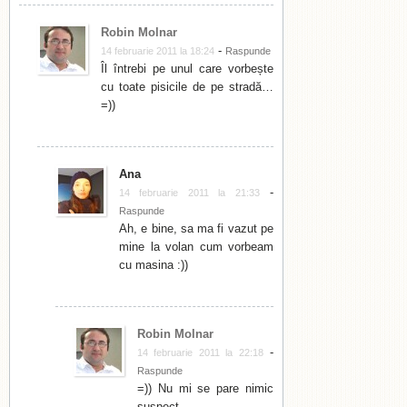
Robin Molnar
-
14 februarie 2011 la 18:24
Raspunde
Îl întrebi pe unul care vorbește
cu toate pisicile de pe stradă…
=))
Ana
-
14 februarie 2011 la 21:33
Raspunde
Ah, e bine, sa ma fi vazut pe
mine la volan cum vorbeam
cu masina :))
Robin Molnar
-
14 februarie 2011 la 22:18
Raspunde
=)) Nu mi se pare nimic
suspect.