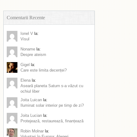
Comentarii Recente
Ionel V
la:
Visul
Noname
la:
Despre ateism
Gigel
la:
Care este limita decenței?
Elena
la:
Aseară planeta Saturn s-a văzut cu
ochiul liber
Joita Luican
la:
Iluminat solar interior pe timp de zi?
Joita Lucian
la:
Protejează, restaurează, finanțează
Robin Molnar
la:
Voluntari în Europa: Alegeri