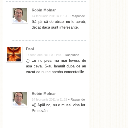
Robin Molnar
-
14 februarie 2011 la 11:51
Raspunde
Să știi că de obicei nu le aprob,
decât dacă sunt interesante.
Dani
-
14 februarie 2011 la 11:44
Raspunde
:)) Eu nu prea ma mai lovesc de
asa ceva. S-au lamurit dupa ce au
vazut ca nu se aproba comentariile.
Robin Molnar
-
14 februarie 2011 la 11:52
Raspunde
=)) Apăi no, nu e musai vina lor.
Pe cuvânt.