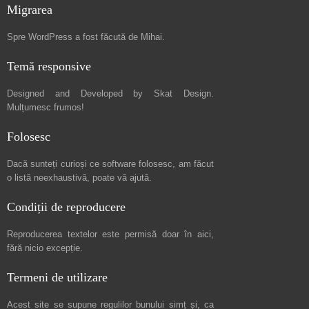
Migrarea
Spre
WordPress a fost făcută de Mihai
.
Temă responsive
Designed and Developed by
Skat Design
.
Mulțumesc frumos!
Folosesc
Dacă sunteți curioși ce software folosesc, am făcut
o listă neexhaustivă
, poate vă ajută.
Condiții de reproducere
Reproducerea textelor este permisă doar în
aici
,
fără nicio excepție.
Termeni de utilizare
Acest site se supune regulilor bunului simț și, ca