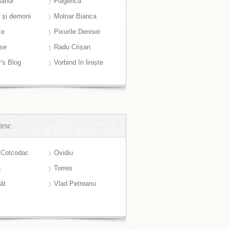
anul
Fulgerică
i și demoni
Molnar Bianca
ke
Pixurile Denisei
ase
Radu Crișan
r's Blog
Vorbind în liniște
tesc
 Cotcodac
Ovidiu
u
Torres
ât
Vlad Petreanu