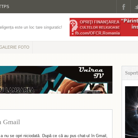
TTPS
eligența este un loc tare singuratic!
GALERIE FOTO
Super
n Gmail
 a nu se opri niciodată. După ce că au pus chat-ul în Gmail,