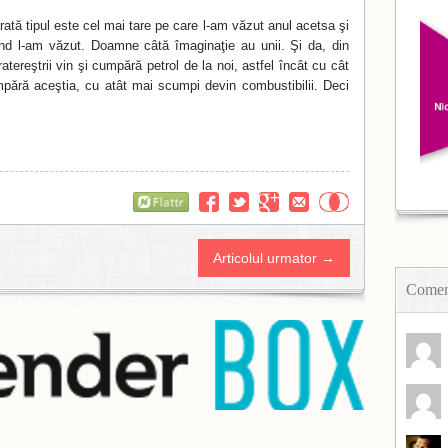
arată tipul este cel mai tare pe care l-am văzut anul acetsa şi
ând l-am văzut. Doamne câtă îmaginaţie au unii. Şi da, din
ratereştrii vin şi cumpără petrol de la noi, astfel încât cu cât
pără aceştia, cu atât mai scumpi devin combustibilii. Deci
Flattr
Articolul urmator →
Coment