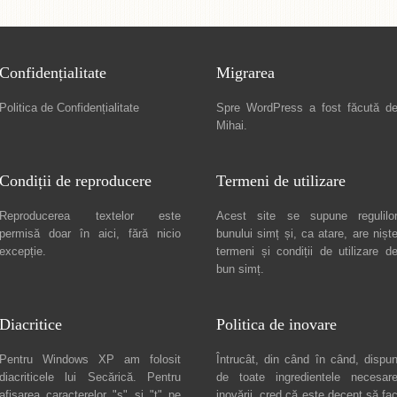
Confidențialitate
Migrarea
Politica de Confidențialitate
Spre
WordPress a fost făcută d
Mihai
.
Condiții de reproducere
Termeni de utilizare
Reproducerea textelor este
Acest site se supune regulilo
permisă doar în
aici
, fără nicio
bunului simț și, ca atare, are nișt
excepție.
termeni și condiții de utilizare
d
bun simț.
Diacritice
Politica de inovare
Pentru Windows XP am folosit
Întrucât, din când în când, dispu
diacriticele lui
Secărică
. Pentru
de toate ingredientele necesar
afișarea caracterelor "ș" și "ț" pe
inovării, cred că este decent să fa