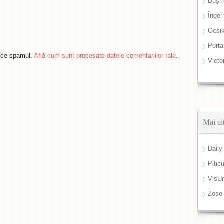
Dușm
Înger
Ocsi
Port
duce spamul.
Află cum sunt procesate datele comentariilor tale
.
Victo
Mai ci
Daily
Pitic
VisUr
Zoso