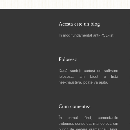
Acesta este un blog
În mod fundamental
anti-PSD-ist
.
Folosesc
Dacă sunteți curioși ce software
folosesc, am făcut
o listă
neexhaustivă
, poate vă ajută.
Cum comentez
În primul rând, comentariile
trebuiesc scrise cât mai corect, din
punct de vedere gramatical. Apoi,