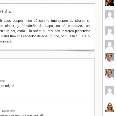
Molnar
i spus despre mine că sunt o împrejurare de straniu și
de clopot și frământări de clape, ca să parafrazez un
ltură dar, astăzi, în suflet nu mai port tristețea planetelor
fletul tumultul căderilor de ape. În fine, scriu zilnic. Este o
mintală.
nde
 se mişcă.
-
Raspunde
 se mişca greu că e plinuţ. 😆