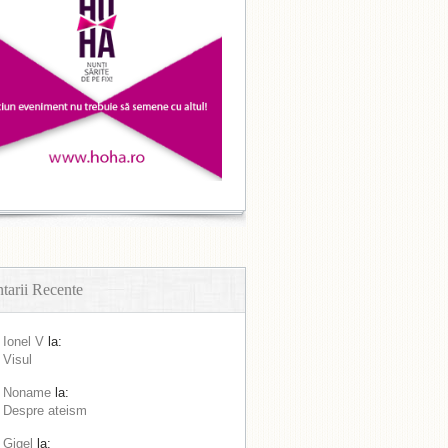
arii Recente
Ionel V
la:
Visul
Noname
la:
Despre ateism
Gigel
la: