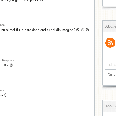
nde
Abone
nu ai mai fi zis asta dacă erai tu cel din imagine? 😆 😆 😆
-
Raspunde
ţ. Da? 😆
nde
rii 🙂
Top C