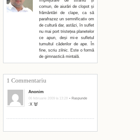
împrejurare de straniu și
comun, de aiurări de clopot și
frământări de clape, ca să
parafrazez un semnificativ om
de cultură dar, astăzi, în suflet
nu mai port tristețea planetelor
ce apun, deși mi-e sufletul
tumultul căderilor de ape. În
fine, scriu zilnic. Este o formă
de gimnastică mintală.
1 Commentariu
Anonim
-
06 februarie 2009 la 13:28
Raspunde
:X 👿