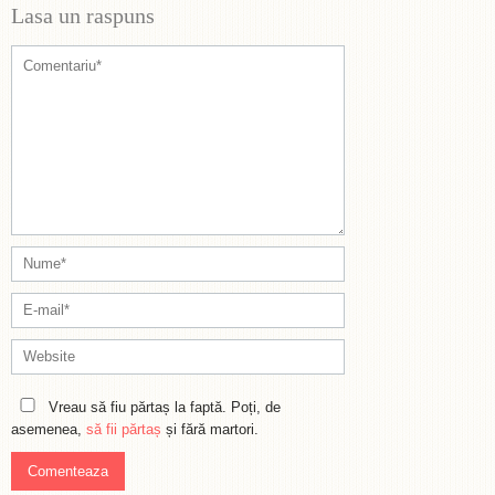
Lasa un raspuns
Vreau să fiu părtaș la faptă. Poți, de
asemenea,
să fii părtaș
și fără martori.