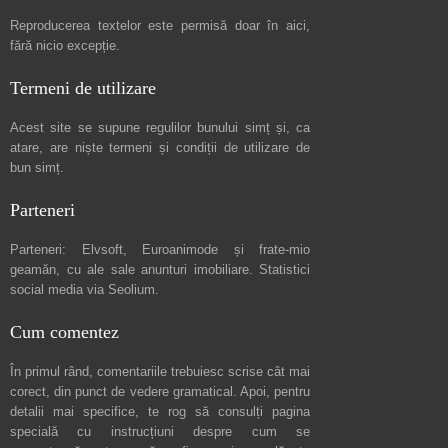
Reproducerea textelor este permisă doar în
aici
,
fără nicio excepție.
Termeni de utilizare
Acest site se supune regulilor bunului simț și, ca
atare, are niște
termeni și condiții de utilizare
de
bun simț.
Parteneri
Parteneri:
Elvsoft
,
Euroanimode
și frate-mio
geamăn, cu ale sale
anunturi imobiliare
. Statistici
social media via
Seolium
.
Cum comentez
În primul rând, comentariile trebuiesc scrise cât mai
corect, din punct de vedere gramatical. Apoi, pentru
detalii mai specifice, te rog să consulți pagina
specială cu instrucțiuni despre
cum se