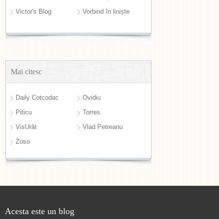
Victor's Blog
Vorbind în liniște
Mai citesc
Daily Cotcodac
Ovidiu
Piticu
Torres
VisUrât
Vlad Petreanu
Zoso
Acesta este un blog