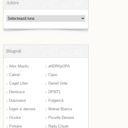
Arhive
Arhive
Blogroll
Alex Mazilu
aNDRIIpOPA
Cabral
Cipoc
Cuget Liber
Daniel Urda
Denisuca
DPMTL
Dușmanul
Fulgerică
Îngeri și demoni
Molnar Bianca
Ocsike
Pixurile Denisei
Portase
Radu Crișan