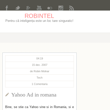
ROBINTEL
Pentru că inteligența este un loc tare singuratic!
04:19
15 dec. 2007
de
Robin Molnar
Tech
1
Comentariu
Yahoo Ad in romana
Bine, se stie ca Yahoo vine si in Romania, si e