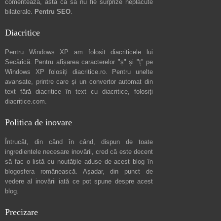
comentează
, asta ca să nu fie surprize neplăcute
bilaterale.
Pentru SEO
.
Diacritice
Pentru Windows XP am folosit diacriticele lui
Secărică
. Pentru afișarea caracterelor "ș" și "ț" pe
Windows XP folosiți
diacritice.ro
. Pentru unelte
avansate, printre care și un convertor automat din
text fără diacritice în text cu diacritice, folosiți
diacritice.com
.
Politica de inovare
Întrucât, din când în când, dispun de toate
ingredientele necesare inovării, cred că este decent
să fac o listă cu noutățile aduse de acest blog în
blogosfera românească. Așadar, din punct de
vedere al inovării iată ce pot spune
despre acest
blog
.
Precizare