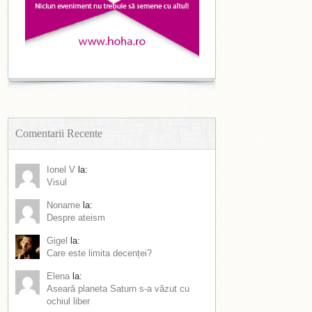
Comentarii Recente
Ionel V
la:
Visul
Noname
la:
Despre ateism
Gigel
la:
Care este limita decenței?
Elena
la:
Aseară planeta Saturn s-a văzut cu
ochiul liber