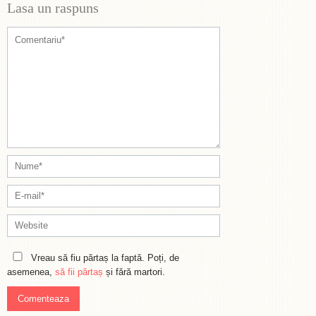
Lasa un raspuns
Vreau să fiu părtaș la faptă. Poți, de
asemenea,
să fii părtaș
și fără martori.