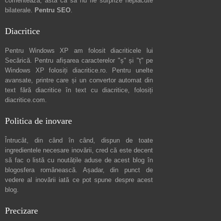
comentează
, asta ca să nu fie surprize neplăcute
bilaterale.
Pentru SEO
.
Diacritice
Pentru Windows XP am folosit diacriticele lui
Secărică
. Pentru afișarea caracterelor "ș" și "ț" pe
Windows XP folosiți
diacritice.ro
. Pentru unelte
avansate, printre care și un convertor automat din
text fără diacritice în text cu diacritice, folosiți
diacritice.com
.
Politica de inovare
Întrucât, din când în când, dispun de toate
ingredientele necesare inovării, cred că este decent
să fac o listă cu noutățile aduse de acest blog în
blogosfera românească. Așadar, din punct de
vedere al inovării iată ce pot spune
despre acest
blog
.
Precizare