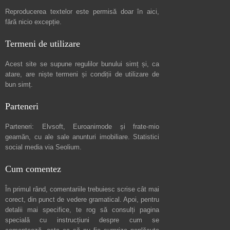
Reproducerea textelor este permisă doar în
aici
,
fără nicio excepție.
Termeni de utilizare
Acest site se supune regulilor bunului simț și, ca
atare, are niște
termeni și condiții de utilizare
de
bun simț.
Parteneri
Parteneri:
Elvsoft
,
Euroanimode
și frate-mio
geamăn, cu ale sale
anunturi imobiliare
. Statistici
social media via
Seolium
.
Cum comentez
În primul rând, comentariile trebuiesc scrise cât mai
corect, din punct de vedere gramatical. Apoi, pentru
detalii mai specifice, te rog să consulți pagina
specială cu instrucțiuni despre
cum se