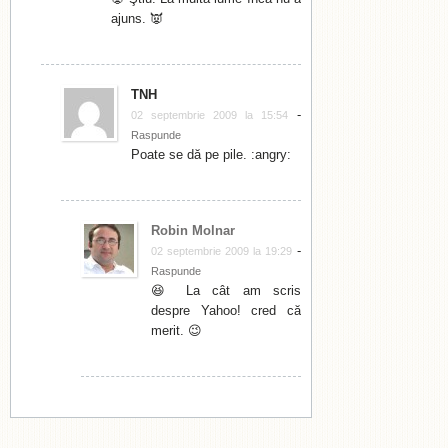
ajuns. 👿
TNH
-
02 septembrie 2009 la 15:54
Raspunde
Poate se dă pe pile. :angry:
Robin Molnar
-
02 septembrie 2009 la 19:29
Raspunde
😆 La cât am scris
despre Yahoo! cred că
merit. 😉