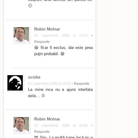
🙂
Robin Molnar
-
01 septembrie 2009 la 14:10
Raspunde
😆 N-ar fi exclus, dar este prea
puţin probabil. 😆
ocsike
-
01 septembrie 2009 la 15:03
Raspunde
La mine inca nu a ajuns interfata
asta… :0
Robin Molnar
-
02 septembrie 2009 la 06:20
Raspunde
👿 Ştiu. La multă lume încă nu a