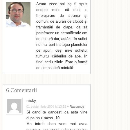
Acum zece ani aș fi spus
despre mine că sunt o
împrejurare de straniu și
comun, de aiurări de clopot și
frământări de clape, ca să
parafrazez un semnificativ om
de cultură dar, astăzi, în suflet
nu mai port tristețea planetelor
ce apun, deși mi-e sufletul
tumultul căderilor de ape. În
fine, scriu zilnic. Este o formă
de gimnastică mintală.
6 Comentarii
nicky
-
01 septembrie 2009 la 13:52
Raspunde
Si cand te gandesti ca asta vine
dupa noul mess .10.
Ma intreb daca vom mai avea
surprize anul acesta din partea lor.