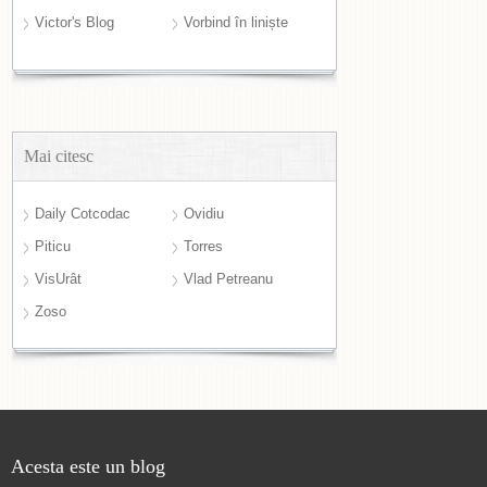
Victor's Blog
Vorbind în liniște
Mai citesc
Daily Cotcodac
Ovidiu
Piticu
Torres
VisUrât
Vlad Petreanu
Zoso
Acesta este un blog