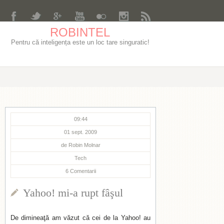
ROBINTEL
Pentru că inteligența este un loc tare singuratic!
09:44
01 sept. 2009
de
Robin Molnar
Tech
6
Comentarii
Yahoo! mi-a rupt fâşul
De dimineaţă am văzut că cei de la Yahoo! au