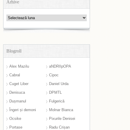
Arhive
Arhive
Blogroll
Alex Mazilu
aNDRIIpOPA
Cabral
Cipoc
Cuget Liber
Daniel Urda
Denisuca
DPMTL
Dușmanul
Fulgerică
Îngeri și demoni
Molnar Bianca
Ocsike
Pixurile Denisei
Portase
Radu Crișan