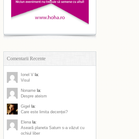
Comentarii Recente
Ionel V
la:
Visul
Noname
la:
Despre ateism
Gigel
la:
Care este limita decenței?
Elena
la:
Aseară planeta Saturn s-a văzut cu
ochiul liber