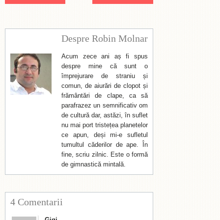
Despre Robin Molnar
Acum zece ani aș fi spus
despre mine că sunt o
împrejurare de straniu și
comun, de aiurări de clopot și
frământări de clape, ca să
parafrazez un semnificativ om
de cultură dar, astăzi, în suflet
nu mai port tristețea planetelor
ce apun, deși mi-e sufletul
tumultul căderilor de ape. În
fine, scriu zilnic. Este o formă
de gimnastică mintală.
4 Comentarii
Gigi