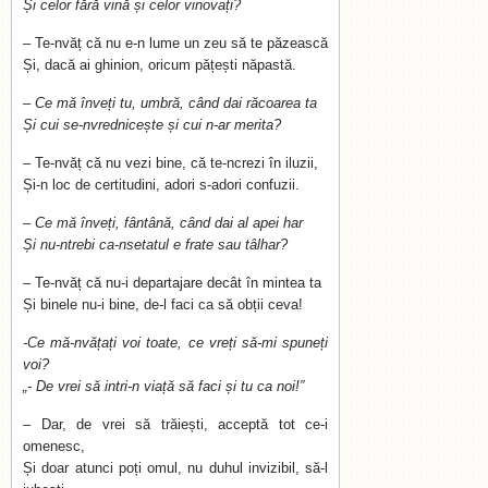
Și celor fără vină și celor vinovați?
– Te-nvăț că nu e-n lume un zeu să te păzească
Și, dacă ai ghinion, oricum pățești năpastă.
– Ce mă înveți tu, umbră, când dai răcoarea ta
Și cui se-nvrednicește și cui n-ar merita?
– Te-nvăț că nu vezi bine, că te-ncrezi în iluzii,
Și-n loc de certitudini, adori s-adori confuzii.
– Ce mă înveți, fântână, când dai al apei har
Și nu-ntrebi ca-nsetatul e frate sau tâlhar?
– Te-nvăț că nu-i departajare decât în mintea ta
Și binele nu-i bine, de-l faci ca să obții ceva!
-Ce mă-nvățați voi toate, ce vreți să-mi spuneți
voi?
„- De vrei să intri-n viață să faci și tu ca noi!”
– Dar, de vrei să trăiești, acceptă tot ce-i
omenesc,
Și doar atunci poți omul, nu duhul invizibil, să-l