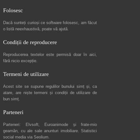
Folosesc
Dacă sunteți curioși ce software folosesc, am făcut
o listă neexhaustivă
, poate vă ajută.
Condiții de reproducere
Reproducerea textelor este permisă doar în
aici
,
fără nicio excepție.
Termeni de utilizare
Acest site se supune regulilor bunului simț și, ca
atare, are niște
termeni și condiții de utilizare
de
bun simț.
Parteneri
Parteneri:
Elvsoft
,
Euroanimode
și frate-mio
geamăn, cu ale sale
anunturi imobiliare
. Statistici
social media via
Seolium
.