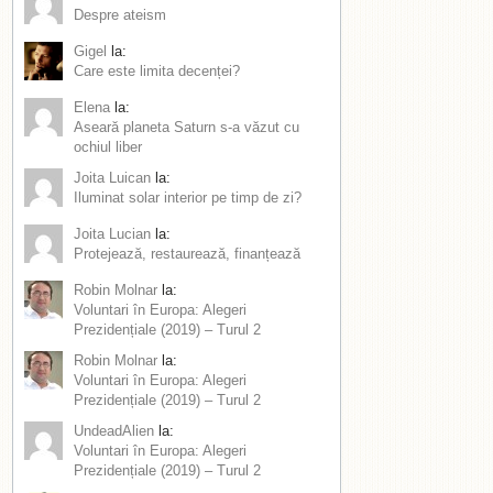
Despre ateism
Gigel
la:
Care este limita decenței?
Elena
la:
Aseară planeta Saturn s-a văzut cu
ochiul liber
Joita Luican
la:
Iluminat solar interior pe timp de zi?
Joita Lucian
la:
Protejează, restaurează, finanțează
Robin Molnar
la:
Voluntari în Europa: Alegeri
Prezidențiale (2019) – Turul 2
Robin Molnar
la:
Voluntari în Europa: Alegeri
Prezidențiale (2019) – Turul 2
UndeadAlien
la:
Voluntari în Europa: Alegeri
Prezidențiale (2019) – Turul 2