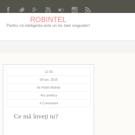
ROBINTEL
Pentru că inteligența este un loc tare singuratic!
12:30
09 iun. 2015
de
Robin Molnar
Ars poetica
4
Comentarii
Ce mă înveți tu?