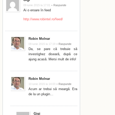
-
09 iunie 2015 la 17:01
Raspunde
Ai o eroare în feed
http://www.robintel.ro/feed/
Robin Molnar
-
09 iunie 2015 la 17:19
Raspunde
Da, se pare că trebuie să
investighez diseară, după ce
ajung acasă. Mersi mult de info!
Robin Molnar
-
10 iunie 2015 la 14:03
Raspunde
Acum ar trebui să meargă. Era
de la un plugin…
Gigi