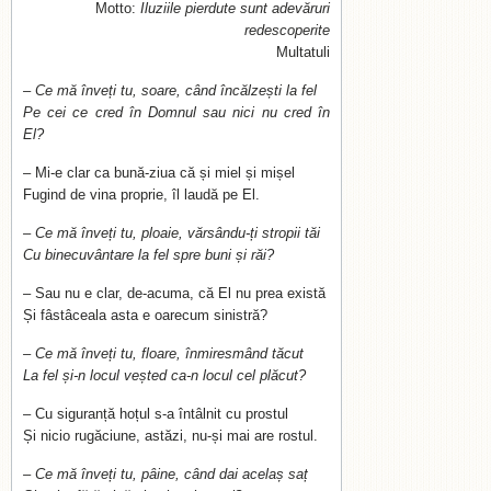
Motto:
Iluziile pierdute sunt adevăruri
redescoperite
Multatuli
– Ce mă înveți tu, soare, când încălzești la fel
Pe cei ce cred în Domnul sau nici nu cred în
El?
– Mi-e clar ca bună-ziua că și miel și mișel
Fugind de vina proprie, îl laudă pe El.
– Ce mă înveți tu, ploaie, vărsându-ți stropii tăi
Cu binecuvântare la fel spre buni și răi?
– Sau nu e clar, de-acuma, că El nu prea există
Și fâstâceala asta e oarecum sinistră?
– Ce mă înveți tu, floare, înmiresmând tăcut
La fel și-n locul veșted ca-n locul cel plăcut?
– Cu siguranță hoțul s-a întâlnit cu prostul
Și nicio rugăciune, astăzi, nu-și mai are rostul.
– Ce mă înveți tu, pâine, când dai acelaș saț