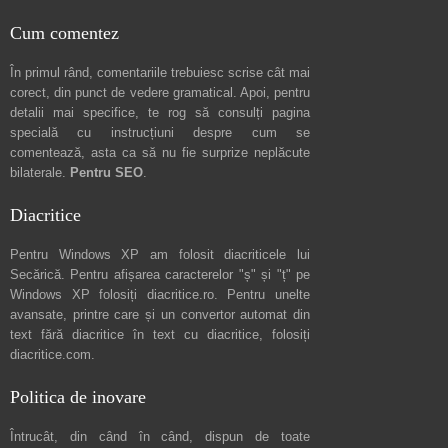
Cum comentez
În primul rând, comentariile trebuiesc scrise cât mai
corect, din punct de vedere gramatical. Apoi, pentru
detalii mai specifice, te rog să consulți pagina
specială cu instrucțiuni despre
cum se
comentează
, asta ca să nu fie surprize neplăcute
bilaterale.
Pentru SEO
.
Diacritice
Pentru Windows XP am folosit diacriticele lui
Secărică
. Pentru afișarea caracterelor "ș" și "ț" pe
Windows XP folosiți
diacritice.ro
. Pentru unelte
avansate, printre care și un convertor automat din
text fără diacritice în text cu diacritice, folosiți
diacritice.com
.
Politica de inovare
Întrucât, din când în când, dispun de toate