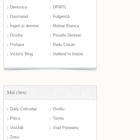
Denisuca
DPMTL
Dușmanul
Fulgerică
Îngeri și demoni
Molnar Bianca
Ocsike
Pixurile Denisei
Portase
Radu Crișan
Victor's Blog
Vorbind în liniște
Mai citesc
Daily Cotcodac
Ovidiu
Piticu
Torres
VisUrât
Vlad Petreanu
Zoso