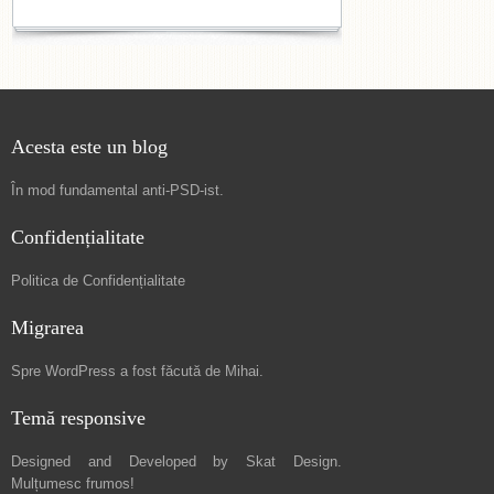
Acesta este un blog
În mod fundamental
anti-PSD-ist
.
Confidențialitate
Politica de Confidențialitate
Migrarea
Spre
WordPress a fost făcută de Mihai
.
Temă responsive
Designed and Developed by
Skat Design
.
Mulțumesc frumos!