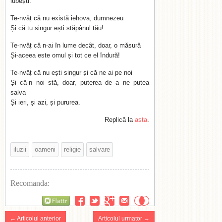
iubești.
Te-nvăț că nu există iehova, dumnezeu
Și că tu singur ești stăpânul tău!
Te-nvăț că n-ai în lume decât, doar, o măsură
Și-aceea este omul și tot ce el îndură!
Te-nvăț că nu ești singur și că ne ai pe noi
Și că-n noi stă, doar, puterea de a ne putea
salva
Și ieri, și azi, și pururea.
Replică la
asta
.
iluzii
oameni
religie
salvare
Recomanda:
Flattr
← Articolul anterior
Articolul urmator →