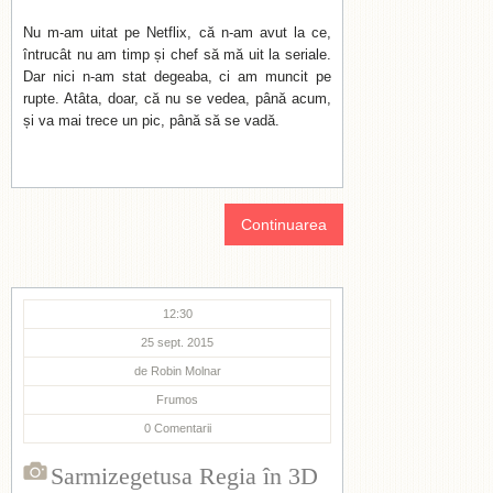
Nu m-am uitat pe Netflix, că n-am avut la ce,
întrucât nu am timp și chef să mă uit la seriale.
Dar nici n-am stat degeaba, ci am muncit pe
rupte. Atâta, doar, că nu se vedea, până acum,
și va mai trece un pic, până să se vadă.
Continuarea
12:30
25 sept. 2015
de
Robin Molnar
Frumos
0
Comentarii
Sarmizegetusa Regia în 3D