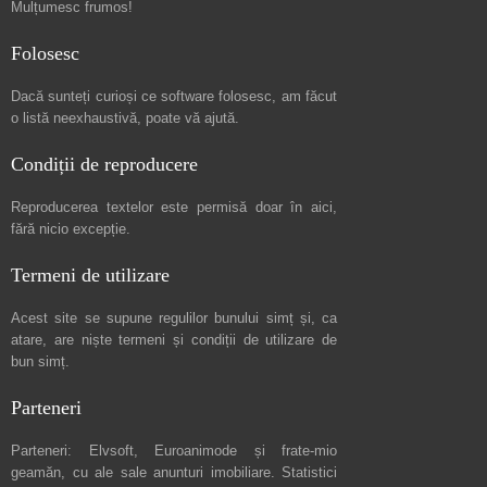
Mulțumesc frumos!
Folosesc
Dacă sunteți curioși ce software folosesc, am făcut
o listă neexhaustivă
, poate vă ajută.
Condiții de reproducere
Reproducerea textelor este permisă doar în
aici
,
fără nicio excepție.
Termeni de utilizare
Acest site se supune regulilor bunului simț și, ca
atare, are niște
termeni și condiții de utilizare
de
bun simț.
Parteneri
Parteneri:
Elvsoft
,
Euroanimode
și frate-mio
geamăn, cu ale sale
anunturi imobiliare
. Statistici