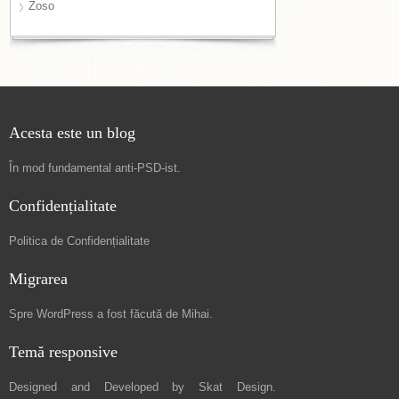
Zoso
Acesta este un blog
În mod fundamental
anti-PSD-ist
.
Confidențialitate
Politica de Confidențialitate
Migrarea
Spre
WordPress a fost făcută de Mihai
.
Temă responsive
Designed and Developed by
Skat Design
.