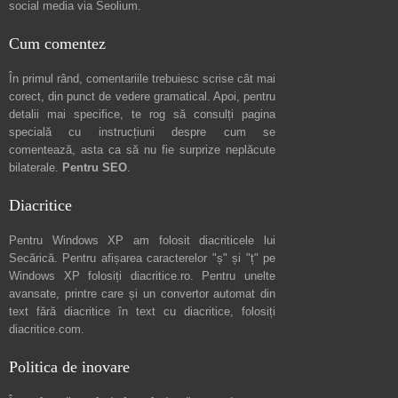
social media via
Seolium
.
Cum comentez
În primul rând, comentariile trebuiesc scrise cât mai
corect, din punct de vedere gramatical. Apoi, pentru
detalii mai specifice, te rog să consulți pagina
specială cu instrucțiuni despre
cum se
comentează
, asta ca să nu fie surprize neplăcute
bilaterale.
Pentru SEO
.
Diacritice
Pentru Windows XP am folosit diacriticele lui
Secărică
. Pentru afișarea caracterelor "ș" și "ț" pe
Windows XP folosiți
diacritice.ro
. Pentru unelte
avansate, printre care și un convertor automat din
text fără diacritice în text cu diacritice, folosiți
diacritice.com
.
Politica de inovare