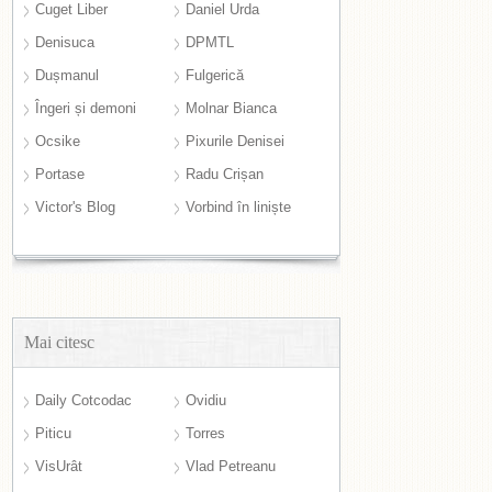
Cuget Liber
Daniel Urda
Denisuca
DPMTL
Dușmanul
Fulgerică
Îngeri și demoni
Molnar Bianca
Ocsike
Pixurile Denisei
Portase
Radu Crișan
Victor's Blog
Vorbind în liniște
Mai citesc
Daily Cotcodac
Ovidiu
Piticu
Torres
VisUrât
Vlad Petreanu