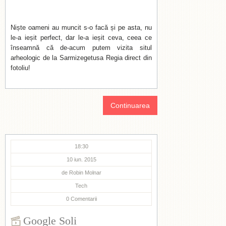
Niște oameni au muncit s-o facă și pe asta, nu
le-a ieșit perfect, dar le-a ieșit ceva, ceea ce
înseamnă că de-acum putem vizita situl
arheologic de la Sarmizegetusa Regia direct din
fotoliu!
Continuarea
18:30
10 iun. 2015
de
Robin Molnar
Tech
0
Comentarii
Google Soli