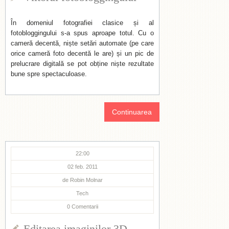
În domeniul fotografiei clasice și al
fotobloggingului s-a spus aproape totul. Cu o
cameră decentă, niște setări automate (pe care
orice cameră foto decentă le are) și un pic de
prelucrare digitală se pot obține niște rezultate
bune spre spectaculoase.
Continuarea
22:00
02 feb. 2011
de
Robin Molnar
Tech
0
Comentarii
Editarea imaginilor 3D