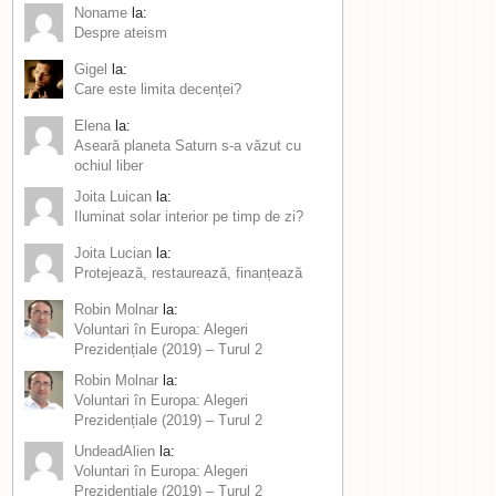
Noname
la:
Despre ateism
Gigel
la:
Care este limita decenței?
Elena
la:
Aseară planeta Saturn s-a văzut cu
ochiul liber
Joita Luican
la:
Iluminat solar interior pe timp de zi?
Joita Lucian
la:
Protejează, restaurează, finanțează
Robin Molnar
la:
Voluntari în Europa: Alegeri
Prezidențiale (2019) – Turul 2
Robin Molnar
la:
Voluntari în Europa: Alegeri
Prezidențiale (2019) – Turul 2
UndeadAlien
la:
Voluntari în Europa: Alegeri
Prezidențiale (2019) – Turul 2