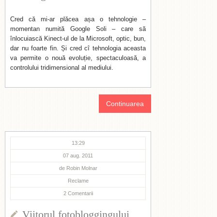
Cred că mi-ar plăcea așa o tehnologie –
momentan numită Google Soli – care să
înlocuiască Kinect-ul de la Microsoft, optic, bun,
dar nu foarte fin. Și cred cî tehnologia aceasta
va permite o nouă evoluție, spectaculoasă, a
controlului tridimensional al mediului.
Continuarea
13:29
07 aug. 2011
de
Robin Molnar
Reclame
2
Comentarii
Viitorul fotobloggingului