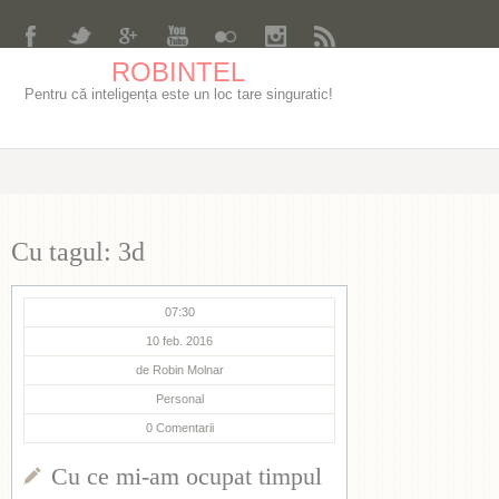
ROBINTEL
Pentru că inteligența este un loc tare singuratic!
Cu tagul: 3d
07:30
10 feb. 2016
de
Robin Molnar
Personal
0
Comentarii
Cu ce mi-am ocupat timpul