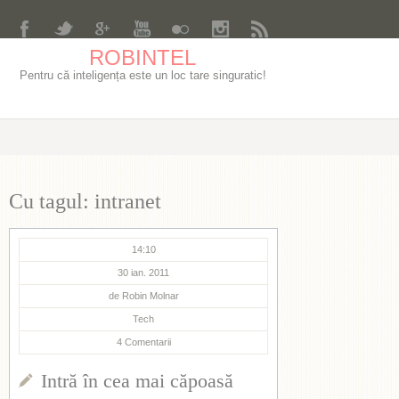
ROBINTEL
Pentru că inteligența este un loc tare singuratic!
Cu tagul: intranet
14:10
30 ian. 2011
de
Robin Molnar
Tech
4
Comentarii
Intră în cea mai căpoasă