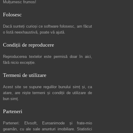
Mulțumesc frumos!
Folosesc
Dacă sunteți curioși ce software folosesc, am făcut
o listă neexhaustivă
, poate vă ajută.
Condiții de reproducere
Reproducerea textelor este permisă doar în
aici
,
fără nicio excepție.
Termeni de utilizare
Acest site se supune regulilor bunului simț și, ca
atare, are niște
termeni și condiții de utilizare
de
bun simț.
Parteneri
Parteneri:
Elvsoft
,
Euroanimode
și frate-mio
geamăn, cu ale sale
anunturi imobiliare
. Statistici