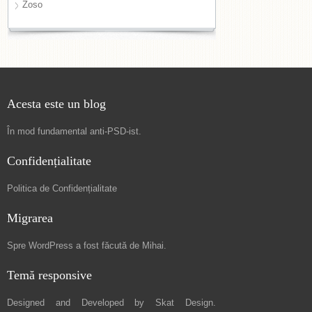
Zoso
Acesta este un blog
În mod fundamental
anti-PSD-ist
.
Confidențialitate
Politica de Confidențialitate
Migrarea
Spre
WordPress a fost făcută de Mihai
.
Temă responsive
Designed and Developed by
Skat Design
.