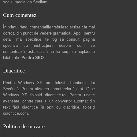
social media via
Seolium
.
Cum comentez
În primul rând, comentariile trebuiesc scrise cât mai
corect, din punct de vedere gramatical. Apoi, pentru
detalii mai specifice, te rog să consulți pagina
specială cu instrucțiuni despre
cum se
comentează
, asta ca să nu fie surprize neplăcute
bilaterale.
Pentru SEO
.
Diacritice
Pentru Windows XP am folosit diacriticele lui
Secărică
. Pentru afișarea caracterelor "ș" și "ț" pe
Windows XP folosiți
diacritice.ro
. Pentru unelte
avansate, printre care și un convertor automat din
text fără diacritice în text cu diacritice, folosiți
diacritice.com
.
Politica de inovare