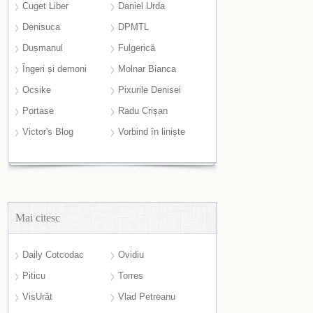
Cuget Liber
Daniel Urda
Denisuca
DPMTL
Dușmanul
Fulgerică
Îngeri și demoni
Molnar Bianca
Ocsike
Pixurile Denisei
Portase
Radu Crișan
Victor's Blog
Vorbind în liniște
Mai citesc
Daily Cotcodac
Ovidiu
Piticu
Torres
VisUrât
Vlad Petreanu