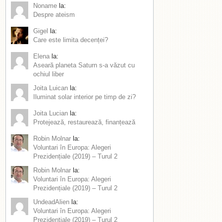
Noname
la:
Despre ateism
Gigel
la:
Care este limita decenței?
Elena
la:
Aseară planeta Saturn s-a văzut cu
ochiul liber
Joita Luican
la:
Iluminat solar interior pe timp de zi?
Joita Lucian
la:
Protejează, restaurează, finanțează
Robin Molnar
la:
Voluntari în Europa: Alegeri
Prezidențiale (2019) – Turul 2
Robin Molnar
la:
Voluntari în Europa: Alegeri
Prezidențiale (2019) – Turul 2
UndeadAlien
la:
Voluntari în Europa: Alegeri
Prezidențiale (2019) – Turul 2