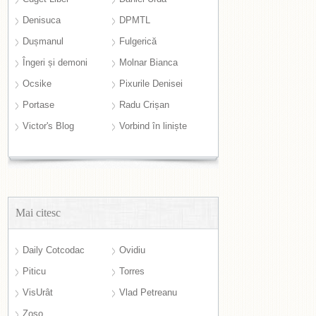
Denisuca
DPMTL
Dușmanul
Fulgerică
Îngeri și demoni
Molnar Bianca
Ocsike
Pixurile Denisei
Portase
Radu Crișan
Victor's Blog
Vorbind în liniște
Mai citesc
Daily Cotcodac
Ovidiu
Piticu
Torres
VisUrât
Vlad Petreanu
Zoso