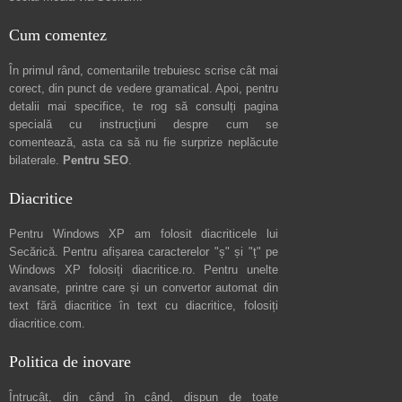
Cum comentez
În primul rând, comentariile trebuiesc scrise cât mai
corect, din punct de vedere gramatical. Apoi, pentru
detalii mai specifice, te rog să consulți pagina
specială cu instrucțiuni despre
cum se
comentează
, asta ca să nu fie surprize neplăcute
bilaterale.
Pentru SEO
.
Diacritice
Pentru Windows XP am folosit diacriticele lui
Secărică
. Pentru afișarea caracterelor "ș" și "ț" pe
Windows XP folosiți
diacritice.ro
. Pentru unelte
avansate, printre care și un convertor automat din
text fără diacritice în text cu diacritice, folosiți
diacritice.com
.
Politica de inovare
Întrucât, din când în când, dispun de toate