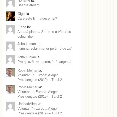
Noname
la:
Despre ateism
Gigel
la:
Care este limita decenței?
Elena
la:
Aseară planeta Saturn s-a văzut cu
ochiul liber
Joita Luican
la:
Iluminat solar interior pe timp de zi?
Joita Lucian
la:
Protejează, restaurează, finanțează
Robin Molnar
la:
Voluntari în Europa: Alegeri
Prezidențiale (2019) – Turul 2
Robin Molnar
la:
Voluntari în Europa: Alegeri
Prezidențiale (2019) – Turul 2
UndeadAlien
la:
Voluntari în Europa: Alegeri
Prezidențiale (2019) – Turul 2