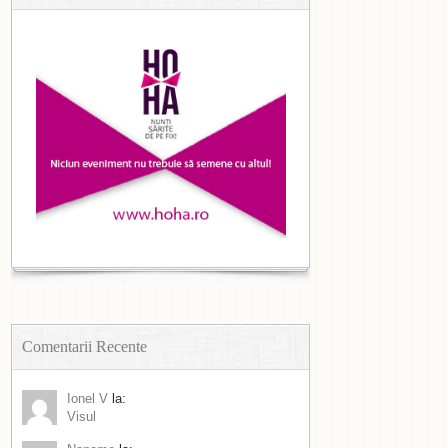
Comentarii Recente
Ionel V
la:
Visul