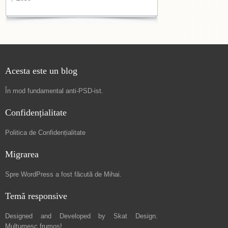
Acesta este un blog
În mod fundamental
anti-PSD-ist
.
Confidențialitate
Politica de Confidențialitate
Migrarea
Spre
WordPress a fost făcută de Mihai
.
Temă responsive
Designed and Developed by
Skat Design
.
Mulțumesc frumos!