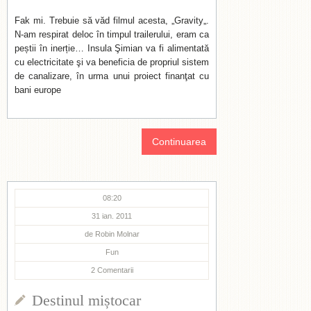
Fak mi. Trebuie să văd filmul acesta, „Gravity„.
N-am respirat deloc în timpul trailerului, eram ca
peștii în inerție… Insula Şimian va fi alimentată
cu electricitate şi va beneficia de propriul sistem
de canalizare, în urma unui proiect finanţat cu
bani europe
Continuarea
08:20
31 ian. 2011
de
Robin Molnar
Fun
2
Comentarii
Destinul miștocar