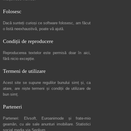
Folosesc
Dacă sunteți curioși ce software folosesc, am făcut
o listă neexhaustivă
, poate vă ajută.
Condiții de reproducere
Reproducerea textelor este permisă doar în
aici
,
fără nicio excepție.
Termeni de utilizare
Acest site se supune regulilor bunului simț și, ca
atare, are niște
termeni și condiții de utilizare
de
bun simț.
Parteneri
Parteneri:
Elvsoft
,
Euroanimode
și frate-mio
geamăn, cu ale sale
anunturi imobiliare
. Statistici
social media via
Seolium
.