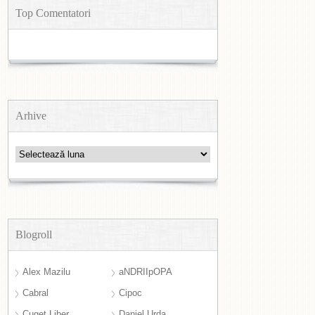
Top Comentatori
Arhive
Arhive
Blogroll
Alex Mazilu
aNDRIIpOPA
Cabral
Cipoc
Cuget Liber
Daniel Urda