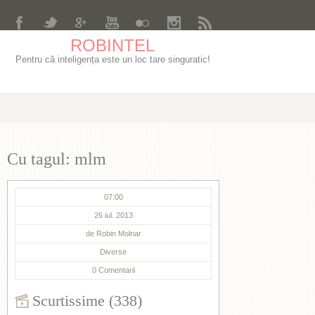
ROBINTEL
Pentru că inteligența este un loc tare singuratic!
Cu tagul: mlm
07:00
26 iul. 2013
de
Robin Molnar
Diverse
0
Comentarii
Scurtissime (338)