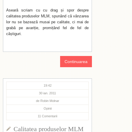
Aseară scriam cu cu drag și spor despre
calitatea produselor MLM, spunând că vânzarea
lor nu se bazează musai pe calitate, ci mai de
grabă pe avariție, promițând fel de fel de
câștiguri.
Continuarea
19:42
30 ian. 2011
de
Robin Molnar
Opinii
11
Comentarii
Calitatea produselor MLM