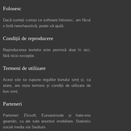
Folosesc
Dacă sunteți curioși ce software folosesc, am făcut
o listă neexhaustivă
, poate vă ajută.
Condiții de reproducere
Reproducerea textelor este permisă doar în
aici
,
fără nicio excepție.
Termeni de utilizare
Acest site se supune regulilor bunului simț și, ca
atare, are niște
termeni și condiții de utilizare
de
bun simț.
Parteneri
Parteneri:
Elvsoft
,
Euroanimode
și frate-mio
geamăn, cu ale sale
anunturi imobiliare
. Statistici
social media via
Seolium
.