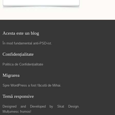
Acesta este un blog
În mod fundamental
anti-PSD-ist
.
Confidențialitate
Politica de Confidențialitate
Migrarea
Spre
WordPress a fost făcută de Mihai
.
Temă responsive
Designed and Developed by
Skat Design
.
Mulțumesc frumos!