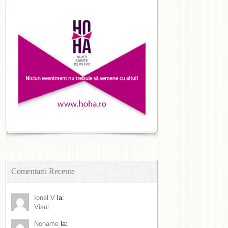
Comentarii Recente
Ionel V
la:
Visul
Noname
la: