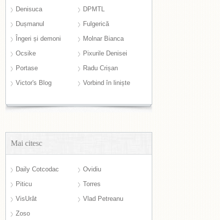
Denisuca
DPMTL
Dușmanul
Fulgerică
Îngeri și demoni
Molnar Bianca
Ocsike
Pixurile Denisei
Portase
Radu Crișan
Victor's Blog
Vorbind în liniște
Mai citesc
Daily Cotcodac
Ovidiu
Piticu
Torres
VisUrât
Vlad Petreanu
Zoso