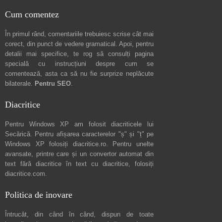
Cum comentez
În primul rând, comentariile trebuiesc scrise cât mai
corect, din punct de vedere gramatical. Apoi, pentru
detalii mai specifice, te rog să consulți pagina
specială cu instrucțiuni despre
cum se
comentează
, asta ca să nu fie surprize neplăcute
bilaterale.
Pentru SEO
.
Diacritice
Pentru Windows XP am folosit diacriticele lui
Secărică
. Pentru afișarea caracterelor "ș" și "ț" pe
Windows XP folosiți
diacritice.ro
. Pentru unelte
avansate, printre care și un convertor automat din
text fără diacritice în text cu diacritice, folosiți
diacritice.com
.
Politica de inovare
Întrucât, din când în când, dispun de toate