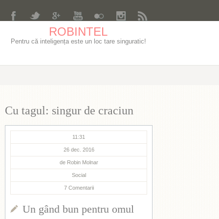
ROBINTEL
Pentru că inteligența este un loc tare singuratic!
Cu tagul: singur de craciun
11:31
26 dec. 2016
de
Robin Molnar
Social
7
Comentarii
Un gând bun pentru omul