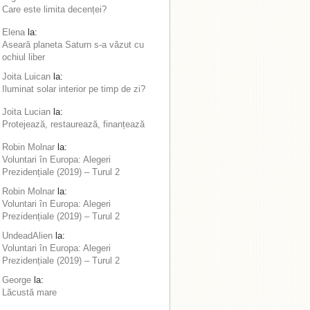
Care este limita decenței?
Elena
la:
Aseară planeta Saturn s-a văzut cu
ochiul liber
Joita Luican
la:
Iluminat solar interior pe timp de zi?
Joita Lucian
la:
Protejează, restaurează, finanțează
Robin Molnar
la:
Voluntari în Europa: Alegeri
Prezidențiale (2019) – Turul 2
Robin Molnar
la:
Voluntari în Europa: Alegeri
Prezidențiale (2019) – Turul 2
UndeadAlien
la:
Voluntari în Europa: Alegeri
Prezidențiale (2019) – Turul 2
George
la:
Lăcustă mare