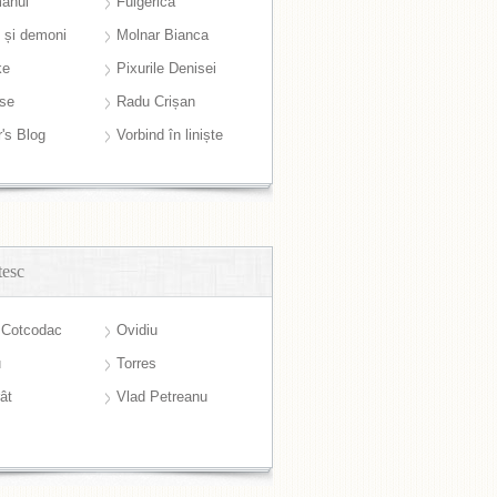
anul
Fulgerică
i și demoni
Molnar Bianca
ke
Pixurile Denisei
ase
Radu Crișan
r's Blog
Vorbind în liniște
tesc
 Cotcodac
Ovidiu
u
Torres
ât
Vlad Petreanu