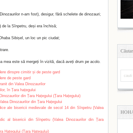
Dinozaurilor n-am fost), desigur, fără schelete de dinozauri;
 de la Sînpetru, deși era închisă;
Ohaba Sibișel, un loc un pic ciudat;
trare.
Căutar
a mea este să mergeți în vizită, dacă aveți drum pe acolo.
HOH