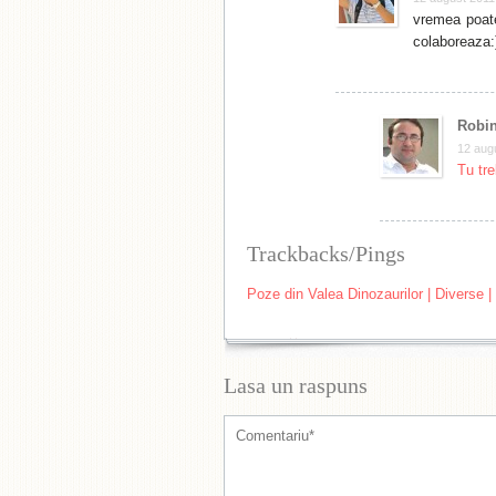
vremea poate
colaboreaza:
Robin
12 augu
Tu tre
Trackbacks/Pings
Poze din Valea Dinozaurilor | Diverse |
Lasa un raspuns