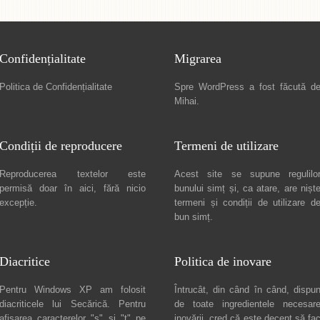
Confidențialitate
Migrarea
Politica de Confidențialitate
Spre
WordPress a fost făcută d
Mihai
.
Condiții de reproducere
Termeni de utilizare
Reproducerea textelor este
Acest site se supune regulilo
permisă doar în
aici
, fără nicio
bunului simț și, ca atare, are nișt
excepție.
termeni și condiții de utilizare
d
bun simț.
Diacritice
Politica de inovare
Pentru Windows XP am folosit
Întrucât, din când în când, dispu
diacriticele lui
Secărică
. Pentru
de toate ingredientele necesar
afișarea caracterelor "ș" și "ț" pe
inovării, cred că este decent să fa