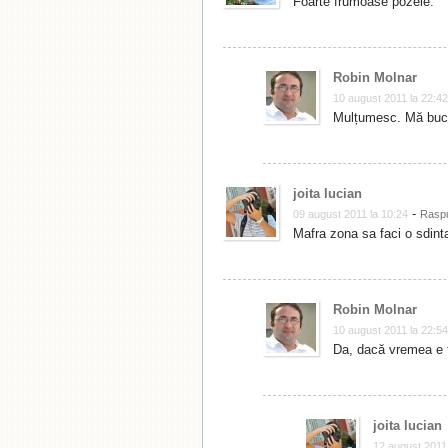
Foarte frumoase pozele.
Robin Molnar
10 august 2011 la 22:42
Mulțumesc. Mă bucur
joita lucian
-
09 august 2011 la 10:24
Rasp
Mafra zona sa faci o sdinta
Robin Molnar
10 august 2011 la 22:54
Da, dacă vremea e 
joita lucian
12 august 2011 