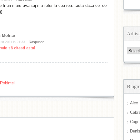
 fi un mare avantaj ma refer la cea rea…asta daca cei doi
))
Arhiv
 Molnar
-
st 2011 la 21:33
Raspunde
buie să citești asta!
Arhive
 Robintel
Blogro
Alex 
Cabra
Cuget
Deni