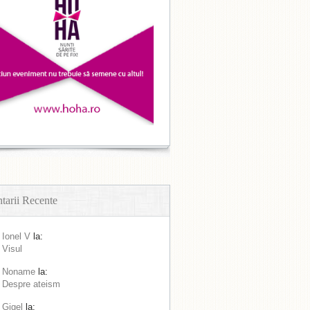
arii Recente
Ionel V
la:
Visul
Noname
la:
Despre ateism
Gigel
la: