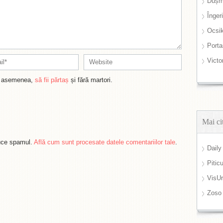
Dușm
Înger
Ocsi
Port
Victo
de asemenea,
să fii părtaș
și fără martori.
Mai ci
duce spamul.
Află cum sunt procesate datele comentariilor tale
.
Daily
Pitic
VisUr
Zoso