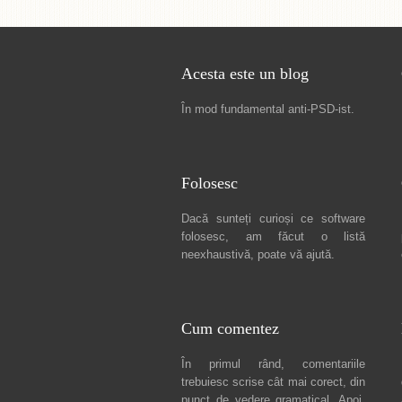
Acesta este un blog
În mod fundamental
anti-PSD-ist
.
Folosesc
Dacă sunteți curioși ce software
folosesc, am făcut
o listă
neexhaustivă
, poate vă ajută.
Cum comentez
În primul rând, comentariile
trebuiesc scrise cât mai corect, din
punct de vedere gramatical. Apoi,