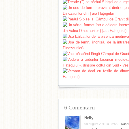
6 Comentarii
Nelly
-
09 august 2011 la 08:53
Rasp