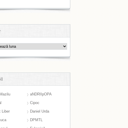
e
ll
Mazilu
aNDRIIpOPA
l
Cipoc
 Liber
Daniel Urda
suca
DPMTL