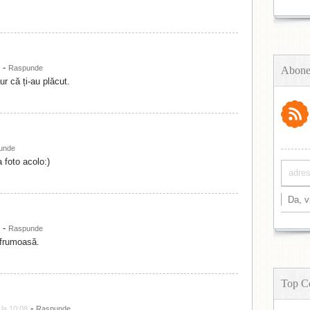
-
Raspunde
Abone
 că ți-au plăcut.
unde
 foto acolo:)
-
Raspunde
frumoasă.
Top C
-
la 10:08
Raspunde