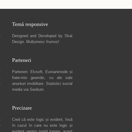
Temă responsive
e
Designed and Developed by
Skat
Design
. Mulțumesc frumos!
Parteneri
r
Parteneri:
Elvsoft
,
Euroanimode
și
e
frate-mio geamăn, cu ale sale
e
anunturi imobiliare
. Statistici social
media via
Seolium
.
Precizare
n
Cred că este logic și evident, însă
e
în cazul în care nu este logic și
c
evident pentru toată lumea: acest