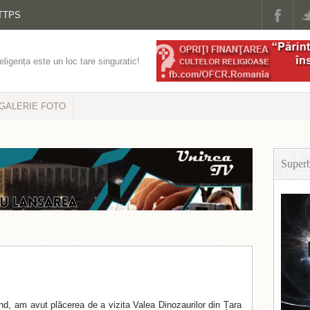
TTPS
eligența este un loc tare singuratic!
GALERIE FOTO
Super
ind, am avut plăcerea de a vizita Valea Dinozaurilor din Țara