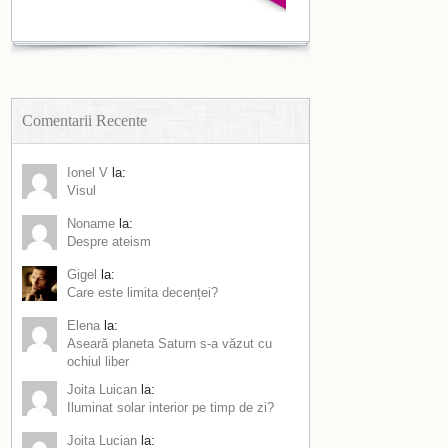
Comentarii Recente
Ionel V
la:
Visul
Noname
la:
Despre ateism
Gigel
la:
Care este limita decenței?
Elena
la:
Aseară planeta Saturn s-a văzut cu
ochiul liber
Joita Luican
la:
Iluminat solar interior pe timp de zi?
Joita Lucian
la: