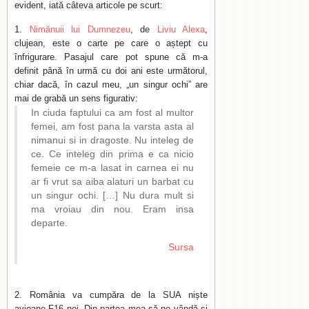
evident, iată câteva articole pe scurt:
Nimănuii lui Dumnezeu
, de
Liviu Alexa
,
clujean, este o carte pe care o aștept cu
înfrigurare. Pasajul care pot spune că m-a
definit până în urmă cu doi ani este următorul,
chiar dacă, în cazul meu, „un singur ochi” are
mai de grabă un sens figurativ:
In ciuda faptului ca am fost al multor
femei, am fost pana la varsta asta al
nimanui si in dragoste. Nu inteleg de
ce. Ce inteleg din prima e ca nicio
femeie ce m-a lasat in carnea ei nu
ar fi vrut sa aiba alaturi un barbat cu
un singur ochi. […] Nu dura mult si
ma vroiau din nou. Eram insa
departe.
Sursa
România va cumpăra de la SUA niște
avioane F16 noi. Din partea mea să ne vândă și