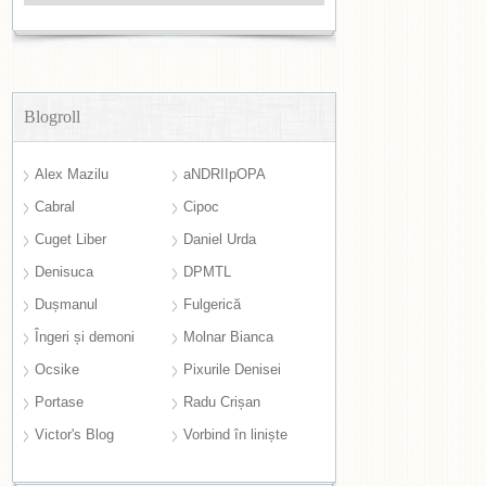
Blogroll
Alex Mazilu
aNDRIIpOPA
Cabral
Cipoc
Cuget Liber
Daniel Urda
Denisuca
DPMTL
Dușmanul
Fulgerică
Îngeri și demoni
Molnar Bianca
Ocsike
Pixurile Denisei
Portase
Radu Crișan
Victor's Blog
Vorbind în liniște