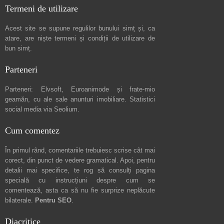
Termeni de utilizare
Acest site se supune regulilor bunului simț și, ca
atare, are niște
termeni și condiții de utilizare
de
bun simț.
Parteneri
Parteneri:
Elvsoft
,
Euroanimode
și frate-mio
geamăn, cu ale sale
anunturi imobiliare
. Statistici
social media via
Seolium
.
Cum comentez
În primul rând, comentariile trebuiesc scrise cât mai
corect, din punct de vedere gramatical. Apoi, pentru
detalii mai specifice, te rog să consulți pagina
specială cu instrucțiuni despre
cum se
comentează
, asta ca să nu fie surprize neplăcute
bilaterale.
Pentru SEO
.
Diacritice