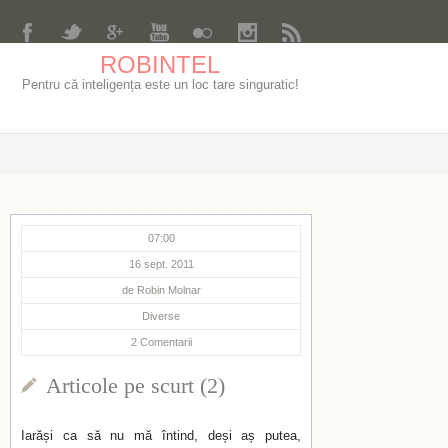
ROBINTEL
Pentru că inteligența este un loc tare singuratic!
07:00
16 sept. 2011
de
Robin Molnar
Diverse
2
Comentarii
Articole pe scurt (2)
Iarăși ca să nu mă întind, deși aș putea,