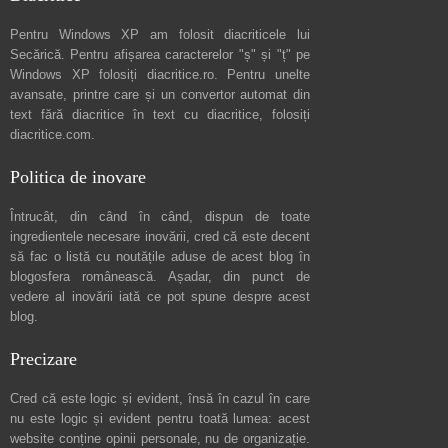
Pentru Windows XP am folosit diacriticele lui
Secărică
. Pentru afișarea caracterelor "ș" și "ț" pe
Windows XP folosiți
diacritice.ro
. Pentru unelte
avansate, printre care și un convertor automat din
text fără diacritice în text cu diacritice, folosiți
diacritice.com
.
Politica de inovare
Întrucât, din când în când, dispun de toate
ingredientele necesare inovării, cred că este decent
să fac o listă cu noutățile aduse de acest blog în
blogosfera românească. Așadar, din punct de
vedere al inovării iată ce pot spune
despre acest
blog
.
Precizare
Cred că este logic și evident, însă în cazul în care
nu este logic și evident pentru toată lumea: acest
website conține opinii personale, nu de organizație.