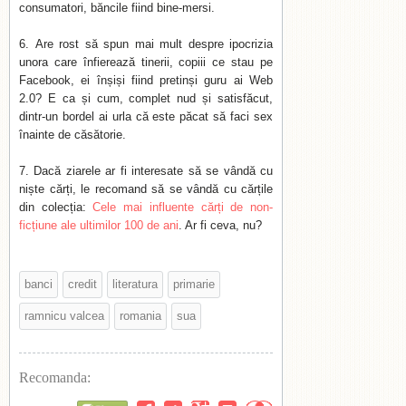
consumatori, băncile fiind bine-mersi.
Are rost să spun mai mult despre ipocrizia
unora care înfierează tinerii, copiii ce stau pe
Facebook, ei înșiși fiind pretinși guru ai Web
2.0? E ca și cum, complet nud și satisfăcut,
dintr-un bordel ai urla că este păcat să faci sex
înainte de căsătorie.
Dacă ziarele ar fi interesate să se vândă cu
niște cărți, le recomand să se vândă cu cărțile
din colecția:
Cele mai influente cărți de non-
ficțiune ale ultimilor 100 de ani
. Ar fi ceva, nu?
banci
credit
literatura
primarie
ramnicu valcea
romania
sua
Recomanda: