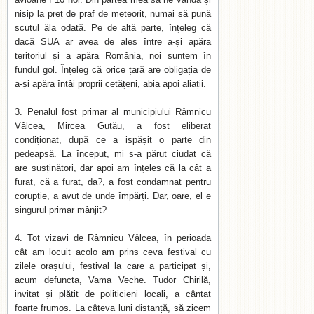
nisip la preț de praf de meteorit, numai să pună
scutul ăla odată. Pe de altă parte, înțeleg că
dacă SUA ar avea de ales între a-și apăra
teritoriul și a apăra România, noi suntem în
fundul gol. Înțeleg că orice țară are obligația de
a-și apăra întâi proprii cetățeni, abia apoi aliații.
Penalul fost primar al municipiului Râmnicu
Vâlcea, Mircea Gutău, a fost eliberat
condiționat, după ce a ispășit o parte din
pedeapsă. La început, mi s-a părut ciudat că
are susținători, dar apoi am înțeles că la cât a
furat, că a furat, da?, a fost condamnat pentru
corupție, a avut de unde împărți. Dar, oare, el e
singurul primar mânjit?
Tot vizavi de Râmnicu Vâlcea, în perioada
cât am locuit acolo am prins ceva festival cu
zilele orașului, festival la care a participat și,
acum defuncta, Vama Veche. Tudor Chirilă,
invitat și plătit de politicieni locali, a cântat
foarte frumos. La câteva luni distanță, să zicem