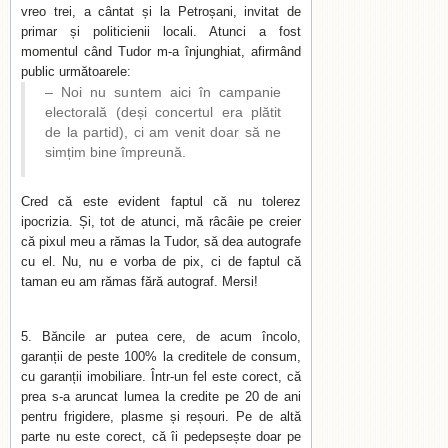
vreo trei, a cântat și la Petroșani, invitat de
primar și politicienii locali. Atunci a fost
momentul când Tudor m-a înjunghiat, afirmând
public următoarele:
– Noi nu suntem aici în campanie
electorală (deși concertul era plătit
de la partid), ci am venit doar să ne
simțim bine împreună.
Cred că este evident faptul că nu tolerez
ipocrizia. Și, tot de atunci, mă râcâie pe creier
că pixul meu a rămas la Tudor, să dea autografe
cu el. Nu, nu e vorba de pix, ci de faptul că
taman eu am rămas fără autograf. Mersi!
Băncile ar putea cere, de acum încolo,
garanții de peste 100% la creditele de consum,
cu garanții imobiliare. Într-un fel este corect, că
prea s-a aruncat lumea la credite pe 20 de ani
pentru frigidere, plasme și reșouri. Pe de altă
parte nu este corect, că îi pedepsește doar pe