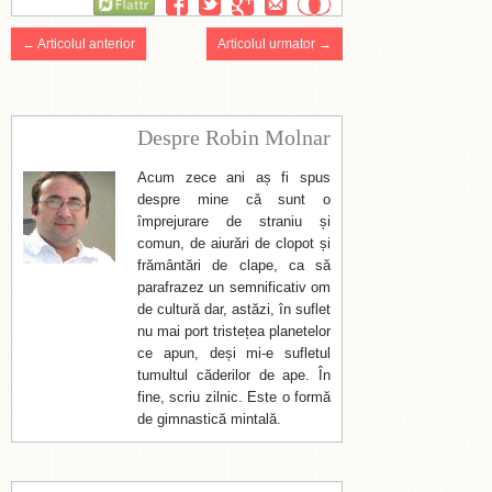
Flattr
← Articolul anterior
Articolul urmator →
Despre Robin Molnar
Acum zece ani aș fi spus
despre mine că sunt o
împrejurare de straniu și
comun, de aiurări de clopot și
frământări de clape, ca să
parafrazez un semnificativ om
de cultură dar, astăzi, în suflet
nu mai port tristețea planetelor
ce apun, deși mi-e sufletul
tumultul căderilor de ape. În
fine, scriu zilnic. Este o formă
de gimnastică mintală.