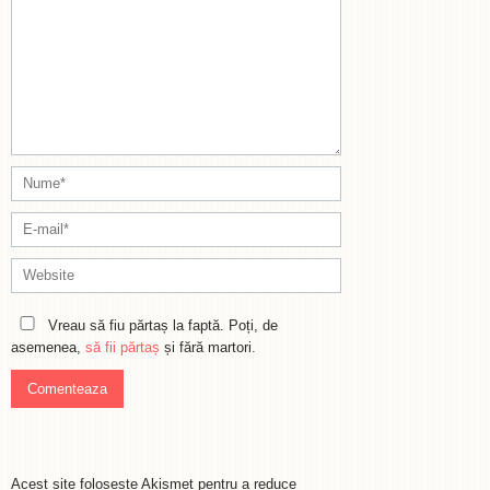
Vreau să fiu părtaș la faptă. Poți, de
asemenea,
să fii părtaș
și fără martori.
Acest site folosește Akismet pentru a reduce