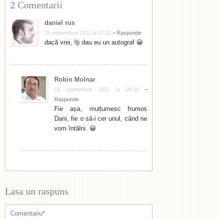
2 Comentarii
daniel rus
-
16 septembrie 2011 la 07:31
Raspunde
dacă vrei, îţi dau eu un autograf 😀
Robin Molnar
-
16 septembrie 2011 la 08:24
Raspunde
Fie așa, mulțumesc frumos
Dani, fie o să-i cer unul, când ne
vom întâlni. 😀
Lasa un raspuns