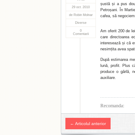
șustă și a pus dou
29 oct. 2010
Petroșani. În Marti
de
Robin Molnar
cafea, să negociem 
Diverse
0
Am oferit 200 de le
Comentarii
care directoarea 
interesează și că e
nesimțita avea spat
După estimarea mea,
lună, profit. Plus
produce o gârlă, 
auxiliare.
Recomanda:
← Articolul anterior