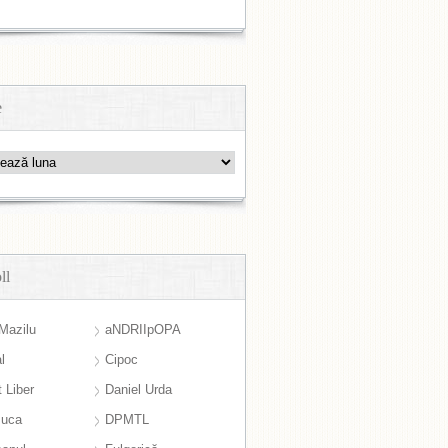
e
ll
Mazilu
aNDRIIpOPA
l
Cipoc
 Liber
Daniel Urda
suca
DPMTL