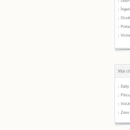
Dușm
Înger
Ocsi
Port
Victo
Mai ci
Daily
Pitic
VisUr
Zoso