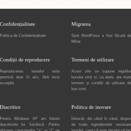
Confidențialitate
Migrarea
Politica de Confidențialitate
Spre
WordPress a fost făcută d
Mihai
.
Condiții de reproducere
Termeni de utilizare
Reproducerea textelor este
Acest site se supune regulilo
permisă doar în
aici
, fără nicio
bunului simț și, ca atare, are nișt
excepție.
termeni și condiții de utilizare
d
bun simț.
Diacritice
Politica de inovare
Pentru Windows XP am folosit
Întrucât, din când în când, dispu
diacriticele lui
Secărică
. Pentru
de toate ingredientele necesar
afișarea caracterelor "ș" și "ț" pe
inovării, cred că este decent să fa