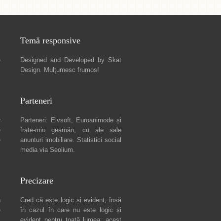
Temă responsive
e
Designed and Developed by
Skat
Design
. Mulțumesc frumos!
Parteneri
r
Parteneri:
Elvsoft
,
Euroanimode
și
e
frate-mio geamăn, cu ale sale
e
anunturi imobiliare
. Statistici social
media via
Seolium
.
Precizare
n
Cred că este logic și evident, însă
e
în cazul în care nu este logic și
c
evident pentru toată lumea: acest