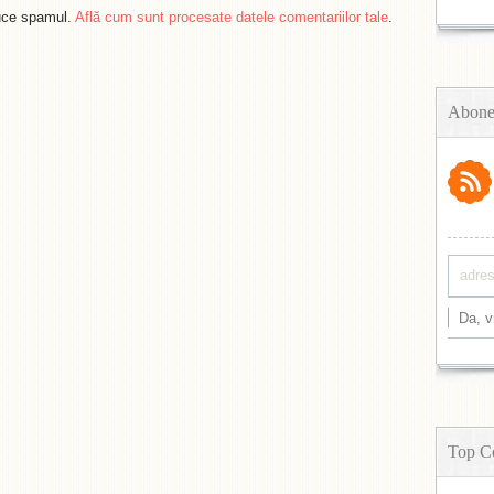
duce spamul.
Află cum sunt procesate datele comentariilor tale
.
Abone
Top C