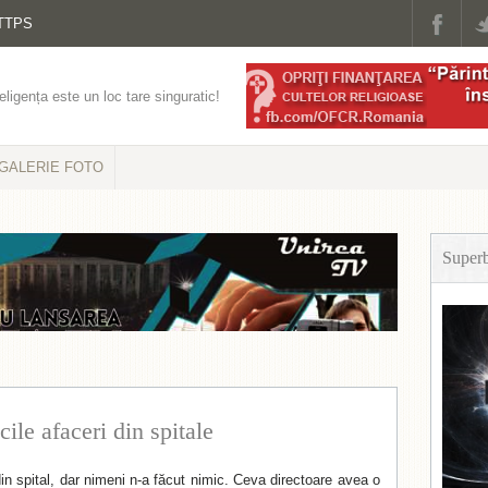
TTPS
eligența este un loc tare singuratic!
GALERIE FOTO
Super
ile afaceri din spitale
 din spital, dar nimeni n-a făcut nimic. Ceva directoare avea o