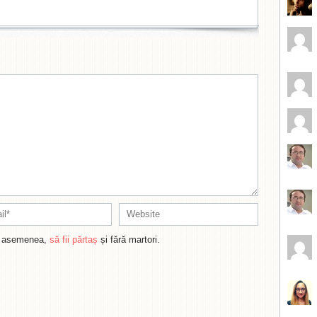
de asemenea,
să fii părtaș
și fără martori.