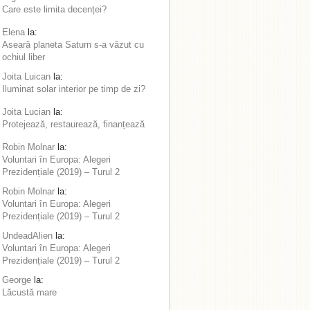
Care este limita decenței?
Elena
la:
Aseară planeta Saturn s-a văzut cu
ochiul liber
Joita Luican
la:
Iluminat solar interior pe timp de zi?
Joita Lucian
la:
Protejează, restaurează, finanțează
Robin Molnar
la:
Voluntari în Europa: Alegeri
Prezidențiale (2019) – Turul 2
Robin Molnar
la:
Voluntari în Europa: Alegeri
Prezidențiale (2019) – Turul 2
UndeadAlien
la:
Voluntari în Europa: Alegeri
Prezidențiale (2019) – Turul 2
George
la:
Lăcustă mare