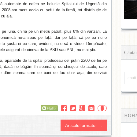
ă automate de cafea pe holurile Spitalului de Urgență din
e 2008 am mers acolo cu șeful de la firmă, tot distribuție de
cu ăia.
i pe lună, chiria pe un metru pătrat, plus 8% din vânzări. La
economică ne-a spus pe față, dar pe față, că pe ea nu o
ste șusta ei pe care, evident, nu o să o strice. Din păcate,
ele asigurat de cineva de la PSD sau PNL, nu mai știu.
Căutar
 aparatele de la spital produceau cel puțin 2200 de lei pe
 că, dacă ne băgăm în seamă și cu chioșcul de acolo, care
ne dăm seama cam ce bani se fac doar așa, din servicii
Flattr
HOH
Articolul urmator →