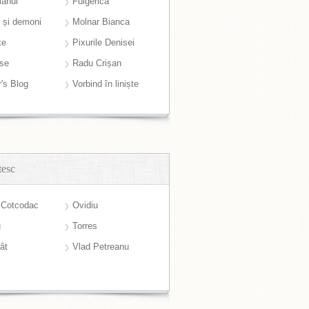
anul
Fulgerică
i și demoni
Molnar Bianca
ke
Pixurile Denisei
ase
Radu Crișan
r's Blog
Vorbind în liniște
tesc
 Cotcodac
Ovidiu
u
Torres
ât
Vlad Petreanu