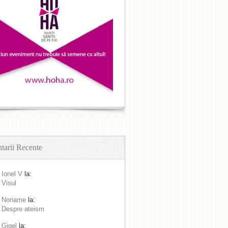
arii Recente
Ionel V
la:
Visul
Noname
la:
Despre ateism
Gigel
la: