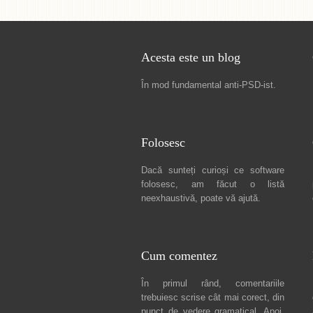
Acesta este un blog
În mod fundamental
anti-PSD-ist
.
Folosesc
Dacă sunteți curioși ce software
folosesc, am făcut
o listă
neexhaustivă
, poate vă ajută.
Cum comentez
În primul rând, comentariile
trebuiesc scrise cât mai corect, din
punct de vedere gramatical. Apoi,