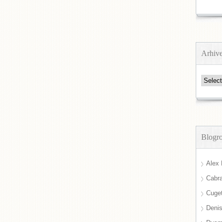
Arhiv
Arhive
Blogro
Alex 
Cabra
Cuget
Deni