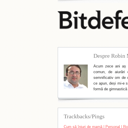
Despre Robin 
Acum zece ani aș f
comun, de aiurări 
semnificativ om de cu
ce apun, deși mi-e su
formă de gimnastică 
Trackbacks/Pings
Cum să înjuri de mamă | Personal | Ro