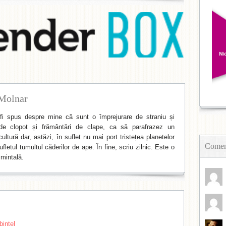
Molnar
i spus despre mine că sunt o împrejurare de straniu și
de clopot și frământări de clape, ca să parafrazez un
ltură dar, astăzi, în suflet nu mai port tristețea planetelor
Coment
fletul tumultul căderilor de ape. În fine, scriu zilnic. Este o
mintală.
bintel