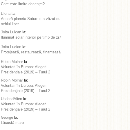
Care este limita decenței?
Elena
la:
Aseară planeta Saturn s-a văzut cu
ochiul liber
Joita Luican
la:
Iluminat solar interior pe timp de zi?
Joita Lucian
la:
Protejează, restaurează, finanțează
Robin Molnar
la:
Voluntari în Europa: Alegeri
Prezidențiale (2019) – Turul 2
Robin Molnar
la:
Voluntari în Europa: Alegeri
Prezidențiale (2019) – Turul 2
UndeadAlien
la:
Voluntari în Europa: Alegeri
Prezidențiale (2019) – Turul 2
George
la:
Lăcustă mare