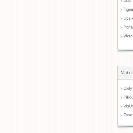
Dușm
Înger
Ocsi
Port
Victo
Mai ci
Daily
Pitic
VisUr
Zoso