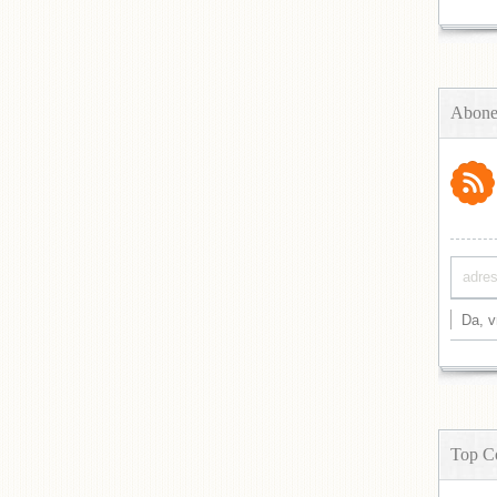
Abone
Top C