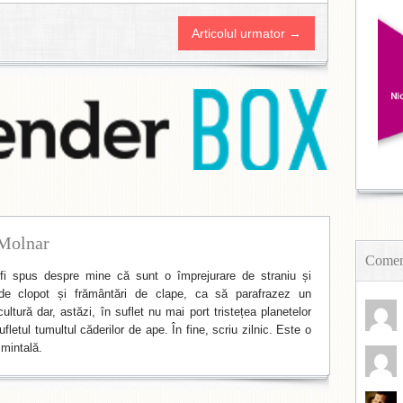
Articolul urmator →
Molnar
Coment
i spus despre mine că sunt o împrejurare de straniu și
de clopot și frământări de clape, ca să parafrazez un
ltură dar, astăzi, în suflet nu mai port tristețea planetelor
fletul tumultul căderilor de ape. În fine, scriu zilnic. Este o
mintală.