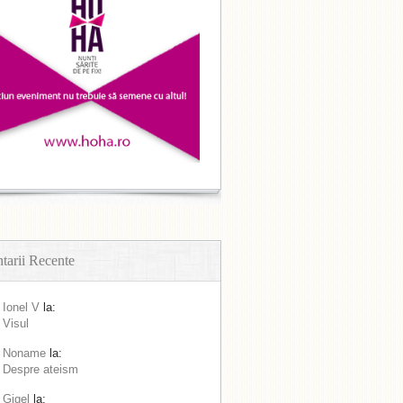
arii Recente
Ionel V
la:
Visul
Noname
la:
Despre ateism
Gigel
la: