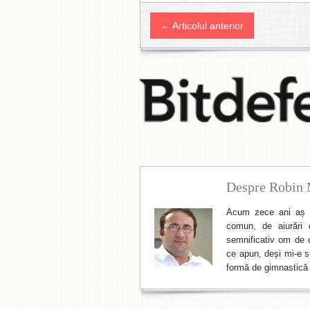
← Articolul anterior
Despre Robin 
Acum zece ani aș f
comun, de aiurări 
semnificativ om de cu
ce apun, deși mi-e su
formă de gimnastică 