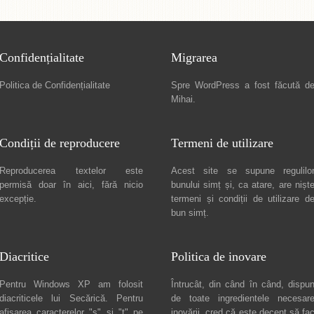
Confidențialitate
Migrarea
Politica de Confidențialitate
Spre
WordPress a fost făcută d
Mihai
.
Condiții de reproducere
Termeni de utilizare
Reproducerea textelor este
Acest site se supune regulilo
permisă doar în
aici
, fără nicio
bunului simț și, ca atare, are nișt
excepție.
termeni și condiții de utilizare
d
bun simț.
Diacritice
Politica de inovare
Pentru Windows XP am folosit
Întrucât, din când în când, dispu
diacriticele lui
Secărică
. Pentru
de toate ingredientele necesar
afișarea caracterelor "ș" și "ț" pe
inovării, cred că este decent să fa