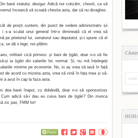
in banii statului, desigur. Adică noi cotizăm, chestii, ca să
vernul încearcă să scoată chestia asta, dar să nu divaghez.
ât de proști suntem, din punct de vedere administrativ șii
i i s-a sculat unui general într-o dimineață că el vrea să
ă pe prietenul lui, senatorul sau deputatul, și-i spune că el
, se dă o lege, noi plătim.
Căutar
riu, militarii cică primesc și bani de țigări, doar n-o să fie
 să-și ia țigări din salariile lor, normal. Și, nu mă înțelegeți
 salariile minime pe economie. No, io aș vrea să iasă în față
fost de acord cu mizeria asta, vrea să vină în fața mea și să-
i a avut în cap la faza asta.
mi dea banii înapoi, cu dobândă, doar n-o să sponsorizez
. Cum adică să-i dau eu cuiva bani de țigări? Din munca
să zic pas, FMM lor!
HOH
Flattr