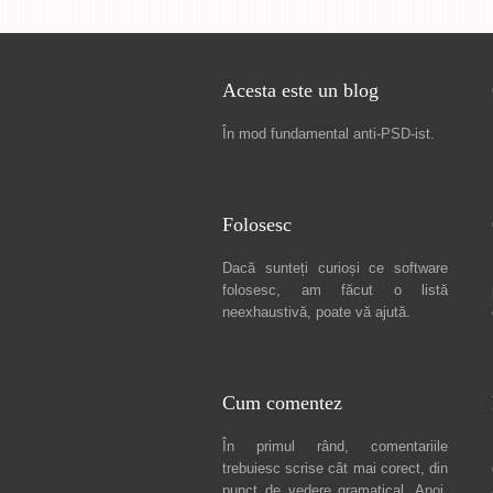
Acesta este un blog
În mod fundamental
anti-PSD-ist
.
Folosesc
Dacă sunteți curioși ce software
folosesc, am făcut
o listă
neexhaustivă
, poate vă ajută.
Cum comentez
În primul rând, comentariile
trebuiesc scrise cât mai corect, din
punct de vedere gramatical. Apoi,