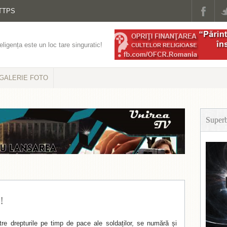
TTPS
eligența este un loc tare singuratic!
GALERIE FOTO
Super
!
tre drepturile pe timp de pace ale soldaților, se numără și