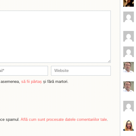
de asemenea,
să fii părtaș
și fără martori.
duce spamul.
Află cum sunt procesate datele comentariilor tale
.