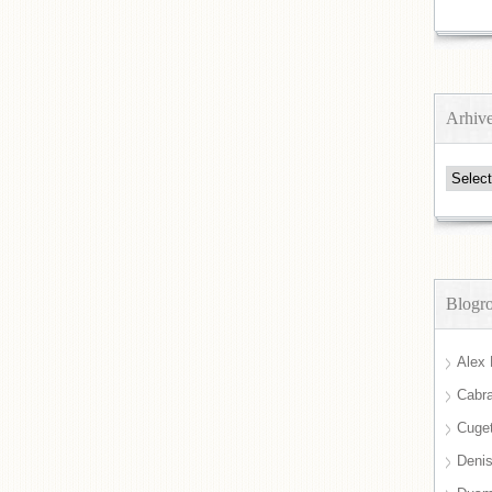
Arhiv
Arhive
Blogro
Alex 
Cabra
Cuget
Deni