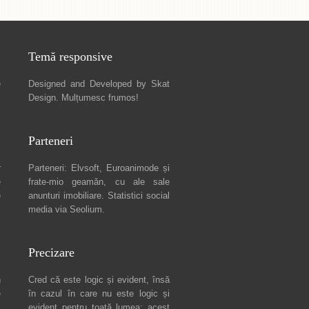
Temă responsive
e
Designed and Developed by
Skat
Design
. Mulțumesc frumos!
Parteneri
r
Parteneri:
Elvsoft
,
Euroanimode
și
e
frate-mio geamăn, cu ale sale
e
anunturi imobiliare
. Statistici social
media via
Seolium
.
Precizare
n
Cred că este logic și evident, însă
e
în cazul în care nu este logic și
c
evident pentru toată lumea: acest