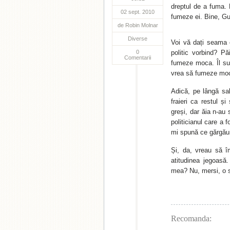
dreptul de a fuma. D
02 sept. 2010
fumeze ei. Bine, Gu
de
Robin Molnar
Diverse
Voi vă dați seama c
0
politic vorbind? Pă
Comentarii
fumeze moca. Îl sun
vrea să fumeze moca
Adică, pe lângă sala
fraieri ca restul și
greși, dar ăia n-au
politicianul care a 
mi spună ce gărgăun
Și, da, vreau să î
atitudinea jegoasă
mea? Nu, mersi, o 
Recomanda: