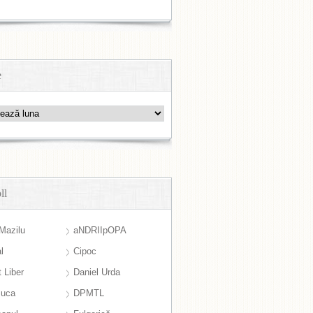
e
ll
Mazilu
aNDRIIpOPA
l
Cipoc
 Liber
Daniel Urda
suca
DPMTL