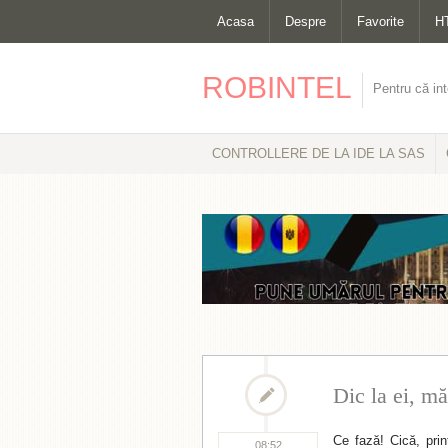
Acasa
Despre
Favorite
H
ROBINTEL
Pentru că int
CONTROLLERE DE LA IDE LA SAS
Dic la ei, mă
Ce fază! Cică, prin
08:52