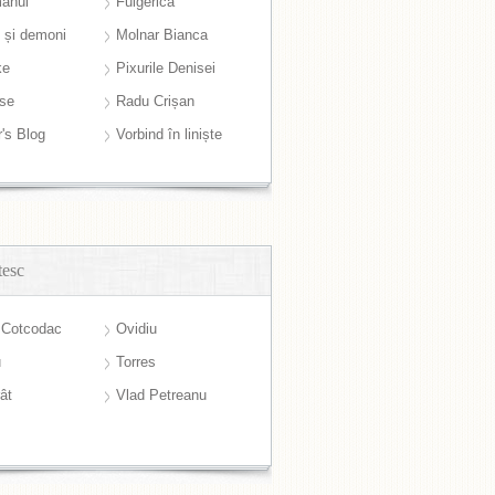
anul
Fulgerică
i și demoni
Molnar Bianca
ke
Pixurile Denisei
ase
Radu Crișan
r's Blog
Vorbind în liniște
tesc
 Cotcodac
Ovidiu
u
Torres
ât
Vlad Petreanu