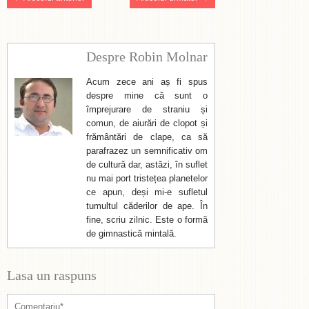
Despre Robin Molnar
Acum zece ani aș fi spus
despre mine că sunt o
împrejurare de straniu și
comun, de aiurări de clopot și
frământări de clape, ca să
parafrazez un semnificativ om
de cultură dar, astăzi, în suflet
nu mai port tristețea planetelor
ce apun, deși mi-e sufletul
tumultul căderilor de ape. În
fine, scriu zilnic. Este o formă
de gimnastică mintală.
Lasa un raspuns