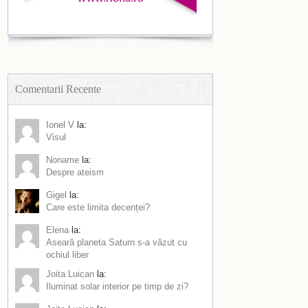
Comentarii Recente
Ionel V
la:
Visul
Noname
la:
Despre ateism
Gigel
la:
Care este limita decenței?
Elena
la:
Aseară planeta Saturn s-a văzut cu
ochiul liber
Joita Luican
la:
Iluminat solar interior pe timp de zi?