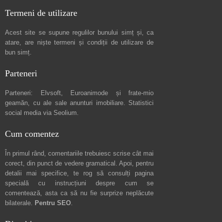
Termeni de utilizare
Acest site se supune regulilor bunului simț și, ca
atare, are niște
termeni și condiții de utilizare
de
bun simț.
Parteneri
Parteneri:
Elvsoft
,
Euroanimode
și frate-mio
geamăn, cu ale sale
anunturi imobiliare
. Statistici
social media via
Seolium
.
Cum comentez
În primul rând, comentariile trebuiesc scrise cât mai
corect, din punct de vedere gramatical. Apoi, pentru
detalii mai specifice, te rog să consulți pagina
specială cu instrucțiuni despre
cum se
comentează
, asta ca să nu fie surprize neplăcute
bilaterale.
Pentru SEO
.