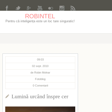
ROBINTEL
Pentru că inteligența este un loc tare singuratic!
09:03
02 sept. 2010
de
Robin Molnar
Fotoblog
0
Comentarii
Lumină urcând înspre cer