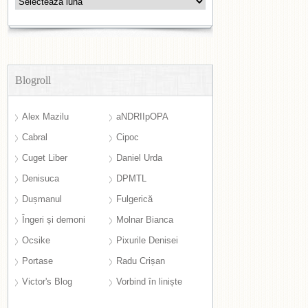
Blogroll
Alex Mazilu
aNDRIIpOPA
Cabral
Cipoc
Cuget Liber
Daniel Urda
Denisuca
DPMTL
Dușmanul
Fulgerică
Îngeri și demoni
Molnar Bianca
Ocsike
Pixurile Denisei
Portase
Radu Crișan
Victor's Blog
Vorbind în liniște