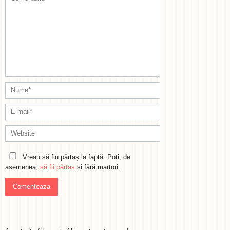
Vreau să fiu părtaș la faptă. Poți, de
asemenea,
să fii părtaș
și fără martori.