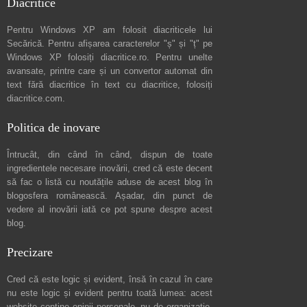
Diacritice
Pentru Windows XP am folosit diacriticele lui
Secărică
. Pentru afișarea caracterelor "ș" și "ț" pe
Windows XP folosiți
diacritice.ro
. Pentru unelte
avansate, printre care și un convertor automat din
text fără diacritice în text cu diacritice, folosiți
diacritice.com
.
Politica de inovare
Întrucât, din când în când, dispun de toate
ingredientele necesare inovării, cred că este decent
să fac o listă cu noutățile aduse de acest blog în
blogosfera românească. Așadar, din punct de
vedere al inovării iată ce pot spune
despre acest
blog
.
Precizare
Cred că este logic și evident, însă în cazul în care
nu este logic și evident pentru toată lumea: acest
website conține opinii personale, nu de organizație.