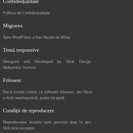
Confidențialitate
Politica de Confidențialitate
Migrarea
Spre
WordPress a fost făcută de Mihai
.
Temă responsive
Designed and Developed by
Skat Design
.
Mulțumesc frumos!
Folosesc
Dacă sunteți curioși ce software folosesc, am făcut
o listă neexhaustivă
, poate vă ajută.
Condiții de reproducere
Reproducerea textelor este permisă doar în
aici
,
fără nicio excepție.