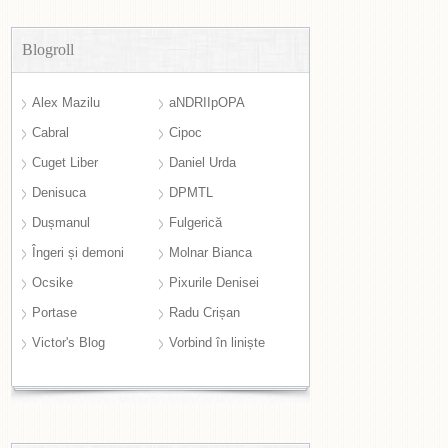
Blogroll
Alex Mazilu
aNDRIIpOPA
Cabral
Cipoc
Cuget Liber
Daniel Urda
Denisuca
DPMTL
Dușmanul
Fulgerică
Îngeri și demoni
Molnar Bianca
Ocsike
Pixurile Denisei
Portase
Radu Crișan
Victor's Blog
Vorbind în liniște