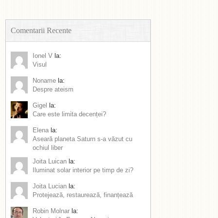
Comentarii Recente
Ionel V
la:
Visul
Noname
la:
Despre ateism
Gigel
la:
Care este limita decenței?
Elena
la:
Aseară planeta Saturn s-a văzut cu
ochiul liber
Joita Luican
la:
Iluminat solar interior pe timp de zi?
Joita Lucian
la:
Protejează, restaurează, finanțează
Robin Molnar
la: