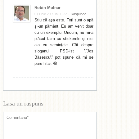
Robin Molnar
-
01 iunie 2009 la 06:22
Raspunde
Ştiu că aşa este. Toţi sunt o apă
şi-un pământ. Eu am venit doar
cu un exemplu. Oricum, nu mi-a
plăcut faza cu stickerele şi nici
aia cu seminţele. Cât despre
sloganul PSD-ist \”Jos
Băsescu\” pot spune că mi se
pare hilar. 😆
Lasa un raspuns