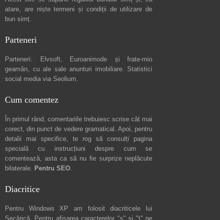
atare, are niște
termeni și condiții de utilizare
de
bun simț.
Parteneri
Parteneri:
Elvsoft
,
Euroanimode
și frate-mio
geamăn, cu ale sale
anunturi imobiliare
. Statistici
social media via
Seolium
.
Cum comentez
În primul rând, comentariile trebuiesc scrise cât mai
corect, din punct de vedere gramatical. Apoi, pentru
detalii mai specifice, te rog să consulți pagina
specială cu instrucțiuni despre
cum se
comentează
, asta ca să nu fie surprize neplăcute
bilaterale.
Pentru SEO
.
Diacritice
Pentru Windows XP am folosit diacriticele lui
Secărică
. Pentru afișarea caracterelor "ș" și "ț" pe