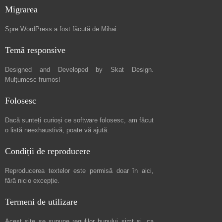
Migrarea
Spre
WordPress a fost făcută de Mihai
.
Temă responsive
Designed and Developed by
Skat Design
.
Mulțumesc frumos!
Folosesc
Dacă sunteți curioși ce software folosesc, am făcut
o listă neexhaustivă
, poate vă ajută.
Condiții de reproducere
Reproducerea textelor este permisă doar în
aici
,
fără nicio excepție.
Termeni de utilizare
Acest site se supune regulilor bunului simț și, ca