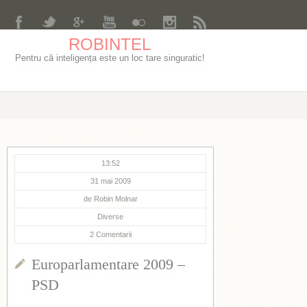
ROBINTEL
Pentru că inteligența este un loc tare singuratic!
13:52
31 mai 2009
de
Robin Molnar
Diverse
2
Comentarii
Europarlamentare 2009 –
PSD