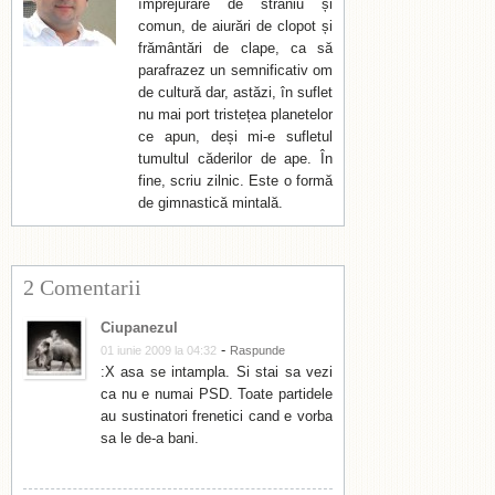
împrejurare de straniu și
comun, de aiurări de clopot și
frământări de clape, ca să
parafrazez un semnificativ om
de cultură dar, astăzi, în suflet
nu mai port tristețea planetelor
ce apun, deși mi-e sufletul
tumultul căderilor de ape. În
fine, scriu zilnic. Este o formă
de gimnastică mintală.
2 Comentarii
Ciupanezul
-
01 iunie 2009 la 04:32
Raspunde
:X asa se intampla. Si stai sa vezi
ca nu e numai PSD. Toate partidele
au sustinatori frenetici cand e vorba
sa le de-a bani.