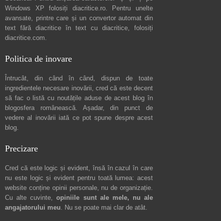
Windows XP folosiți
diacritice.ro
. Pentru unelte
avansate, printre care și un convertor automat din
text fără diacritice în text cu diacritice, folosiți
diacritice.com
.
Politica de inovare
Întrucât, din când în când, dispun de toate
ingredientele necesare inovării, cred că este decent
să fac o listă cu noutățile aduse de acest blog în
blogosfera românească. Așadar, din punct de
vedere al inovării iată ce pot spune
despre acest
blog
.
Precizare
Cred că este logic și evident, însă în cazul în care
nu este logic și evident pentru toată lumea: acest
website conține opinii personale, nu de organizație.
Cu alte cuvinte,
opiniile sunt ale mele, nu ale
angajatorului meu
. Nu se poate mai clar de atât.