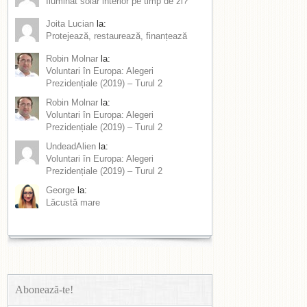
Iluminat solar interior pe timp de zi?
Joita Lucian
la:
Protejează, restaurează, finanțează
Robin Molnar
la:
Voluntari în Europa: Alegeri
Prezidențiale (2019) – Turul 2
Robin Molnar
la:
Voluntari în Europa: Alegeri
Prezidențiale (2019) – Turul 2
UndeadAlien
la:
Voluntari în Europa: Alegeri
Prezidențiale (2019) – Turul 2
George
la:
Lăcustă mare
Abonează-te!