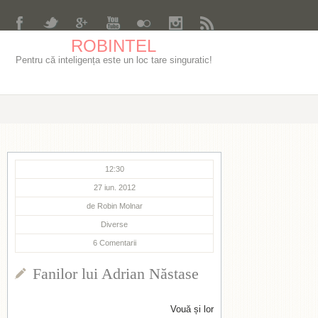
ROBINTEL
Pentru că inteligența este un loc tare singuratic!
12:30
27 iun. 2012
de
Robin Molnar
Diverse
6
Comentarii
Fanilor lui Adrian Năstase
Vouă și lor