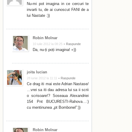
Nu-mi pot imagina in ce cercuri te
invarti tu, de ai cunoscut FANI de a
lui Nastate :))
Robin Molnar
-
10 iulie 2012 la 08:25
Raspunde
Da, nu-ți poți imagina! =))
joita lucian
-
28 iunie 2012 la 11:11
Raspunde
Ce drag iti mai este Adrian Nastase/
…vrei sa iti dau adresa lui sa ii scrii
o scrisoare!? Soseaua Alexandriei
154 Pnt BUCURESTI-Rahova…:)
cu mentinunea „pt Bombonel”:))
Robin Molnar