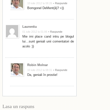
-
10 iulie 2012 la 08:26
Raspunde
Bomgonel DeMent(ă)? =))
Laurentiu
-
01 iulie 2012 la 01:06
Raspunde
Mie imi place cand intru pe blogul
lui…sunt geniali unii comentatori de
acolo :))
Robin Molnar
-
10 iulie 2012 la 08:31
Raspunde
Da, geniali în prostie!
Lasa un raspuns