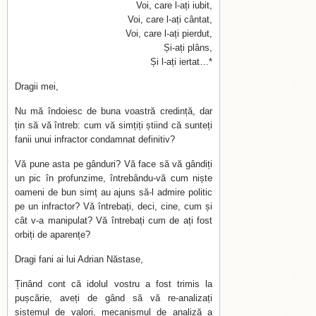
Voi, care l-ați iubit,
Voi, care l-ați cântat,
Voi, care l-ați pierdut,
Și-ați plâns,
Și l-ați iertat…*
Dragii mei,
Nu mă îndoiesc de buna voastră credință, dar
țin să vă întreb: cum vă simțiți știind că sunteți
fanii unui infractor condamnat definitiv?
Vă pune asta pe gânduri? Vă face să vă gândiți
un pic în profunzime, întrebându-vă cum niște
oameni de bun simț au ajuns să-l admire politic
pe un infractor? Vă întrebați, deci, cine, cum și
cât v-a manipulat? Vă întrebați cum de ați fost
orbiți de aparențe?
Dragi fani ai lui Adrian Năstase,
Ținând cont că idolul vostru a fost trimis la
pușcărie, aveți de gând să vă re-analizați
sistemul de valori, mecanismul de analiză a