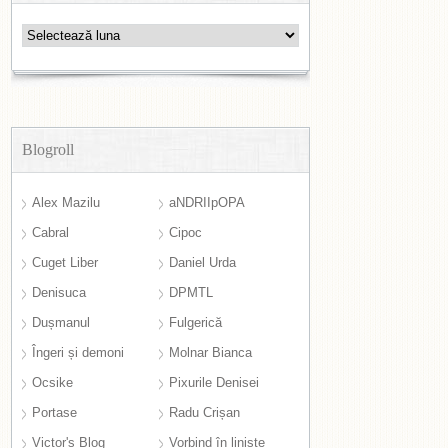
Arhive
Blogroll
Alex Mazilu
aNDRIIpOPA
Cabral
Cipoc
Cuget Liber
Daniel Urda
Denisuca
DPMTL
Dușmanul
Fulgerică
Îngeri și demoni
Molnar Bianca
Ocsike
Pixurile Denisei
Portase
Radu Crișan
Victor's Blog
Vorbind în liniște