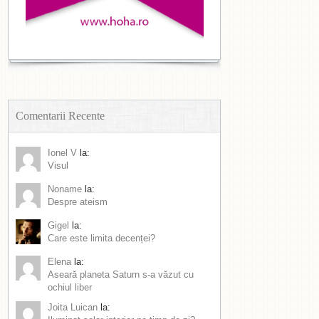
Comentarii Recente
Ionel V
la:
Visul
Noname
la:
Despre ateism
Gigel
la:
Care este limita decenței?
Elena
la:
Aseară planeta Saturn s-a văzut cu
ochiul liber
Joita Luican
la: