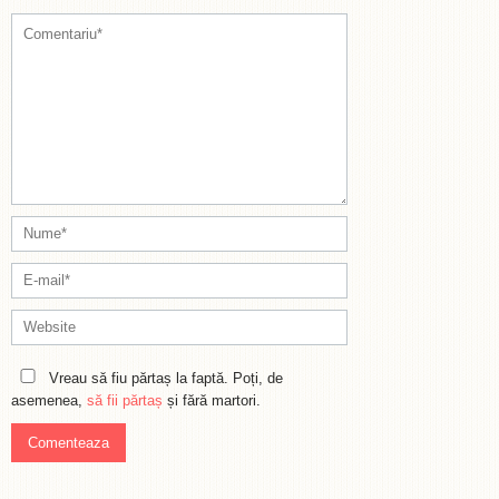
Vreau să fiu părtaș la faptă. Poți, de
asemenea,
să fii părtaș
și fără martori.