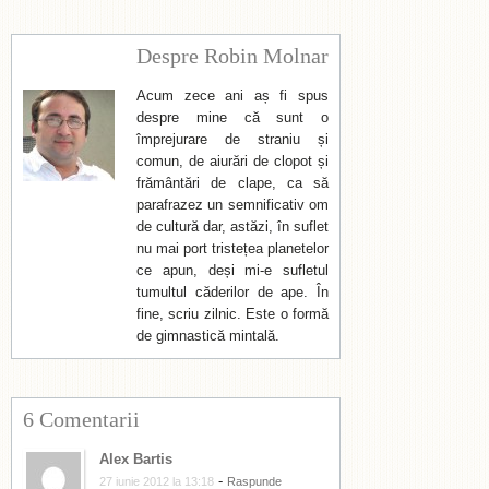
Despre Robin Molnar
Acum zece ani aș fi spus
despre mine că sunt o
împrejurare de straniu și
comun, de aiurări de clopot și
frământări de clape, ca să
parafrazez un semnificativ om
de cultură dar, astăzi, în suflet
nu mai port tristețea planetelor
ce apun, deși mi-e sufletul
tumultul căderilor de ape. În
fine, scriu zilnic. Este o formă
de gimnastică mintală.
6 Comentarii
Alex Bartis
-
27 iunie 2012 la 13:18
Raspunde