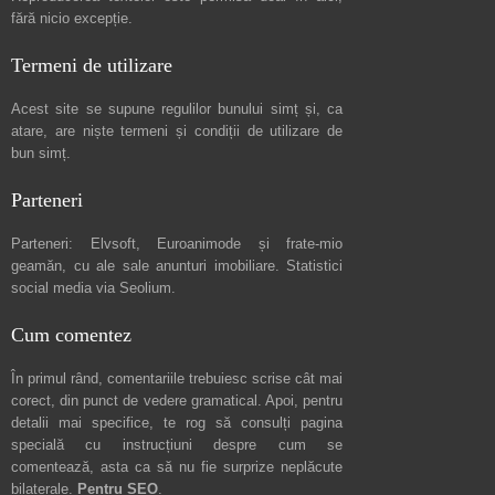
fără nicio excepție.
Termeni de utilizare
Acest site se supune regulilor bunului simț și, ca
atare, are niște
termeni și condiții de utilizare
de
bun simț.
Parteneri
Parteneri:
Elvsoft
,
Euroanimode
și frate-mio
geamăn, cu ale sale
anunturi imobiliare
. Statistici
social media via
Seolium
.
Cum comentez
În primul rând, comentariile trebuiesc scrise cât mai
corect, din punct de vedere gramatical. Apoi, pentru
detalii mai specifice, te rog să consulți pagina
specială cu instrucțiuni despre
cum se
comentează
, asta ca să nu fie surprize neplăcute
bilaterale.
Pentru SEO
.