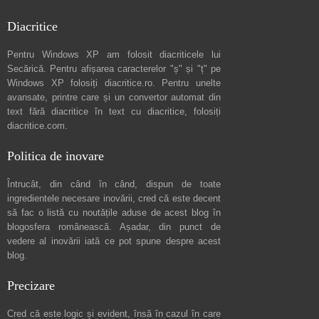
Diacritice
Pentru Windows XP am folosit diacriticele lui
Secărică
. Pentru afișarea caracterelor "ș" și "ț" pe
Windows XP folosiți
diacritice.ro
. Pentru unelte
avansate, printre care și un convertor automat din
text fără diacritice în text cu diacritice, folosiți
diacritice.com
.
Politica de inovare
Întrucât, din când în când, dispun de toate
ingredientele necesare inovării, cred că este decent
să fac o listă cu noutățile aduse de acest blog în
blogosfera românească. Așadar, din punct de
vedere al inovării iată ce pot spune
despre acest
blog
.
Precizare
Cred că este logic și evident, însă în cazul în care