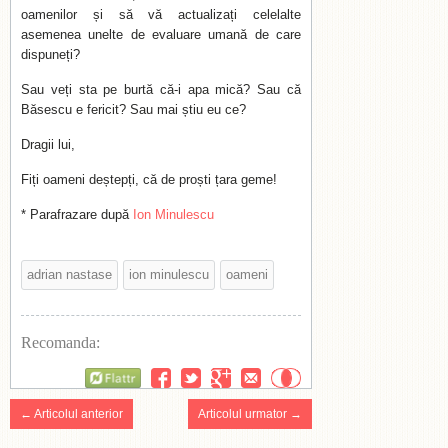
oamenilor și să vă actualizați celelalte
asemenea unelte de evaluare umană de care
dispuneți?
Sau veți sta pe burtă că-i apa mică? Sau că
Băsescu e fericit? Sau mai știu eu ce?
Dragii lui,
Fiți oameni deștepți, că de proști țara geme!
* Parafrazare după
Ion Minulescu
adrian nastase
ion minulescu
oameni
Recomanda:
Flattr
← Articolul anterior
Articolul urmator →