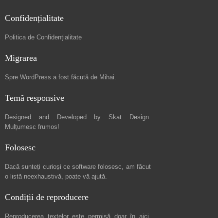
Confidențialitate
Politica de Confidențialitate
Migrarea
Spre
WordPress a fost făcută de Mihai
.
Temă responsive
Designed and Developed by
Skat Design
.
Mulțumesc frumos!
Folosesc
Dacă sunteți curioși ce software folosesc, am făcut
o listă neexhaustivă
, poate vă ajută.
Condiții de reproducere
Reproducerea textelor este permisă doar în
aici
,