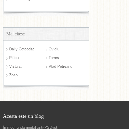
Mai citesc
Daily Cotcodac
Ovidiu
Piticu
Torres
VisUrât
Vlad Petreanu
Zoso
Acesta este un blog
În mod fundamental
anti-PSD-ist
.