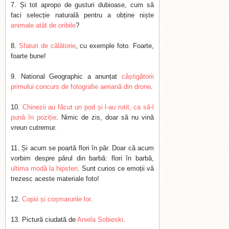
Și tot apropo de gusturi dubioase, cum să
faci selecție naturală pentru a obține niște
animale atât de oribile
?
Sfaturi de călătorie
, cu exemple foto. Foarte,
foarte bune!
National Geographic a anunțat
câștigătorii
primului concurs de fotografie aeriană din drone
.
Chinezii au făcut un pod și l-au rotit, ca să-l
pună în poziție
. Nimic de zis, doar să nu vină
vreun cutremur.
Și acum se poartă flori în păr. Doar că acum
vorbim despre părul din barbă: flori în barbă,
ultima modă la hipsteri
. Sunt curios ce emoții vă
trezesc aceste materiale foto!
Copiii și coșmarurile lor
.
Pictură ciudată de
Aniela Sobieski
.