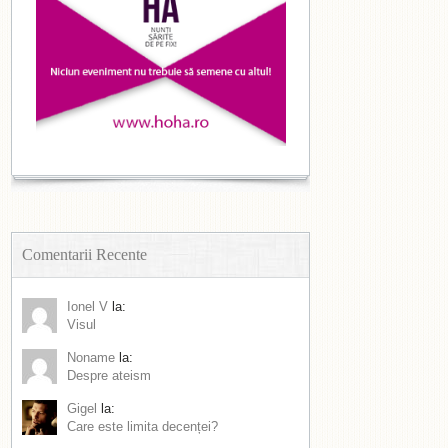
Comentarii Recente
Ionel V
la:
Visul
Noname
la:
Despre ateism
Gigel
la:
Care este limita decenței?