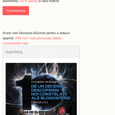
asemenea,
să fii părtaș
și fără martori.
Acest site folosește Akismet pentru a reduce
spamul.
Află cum sunt procesate datele
comentariilor tale
.
Superblog