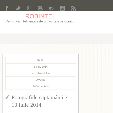
ROBINTEL
Pentru că inteligența este un loc tare singuratic!
07:30
13 iul. 2014
de
Robin Molnar
Diverse
0
Comentarii
Fotografiile săptămânii 7 –
13 Iulie 2014