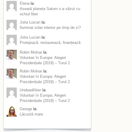
Elena
la:
Aseară planeta Saturn s-a văzut cu
ochiul liber
Joita Luican
la:
Iluminat solar interior pe timp de zi?
Joita Lucian
la:
Protejează, restaurează, finanțează
Robin Molnar
la:
Voluntari în Europa: Alegeri
Prezidențiale (2019) – Turul 2
Robin Molnar
la:
Voluntari în Europa: Alegeri
Prezidențiale (2019) – Turul 2
UndeadAlien
la:
Voluntari în Europa: Alegeri
Prezidențiale (2019) – Turul 2
George
la:
Lăcustă mare