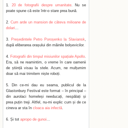
20 de fotografii despre umanitate
. Nu se
poate spune că este într-o stare prea bună.
Cum arde un mansion de câteva milioane de
dolari
…
Președintele Petro Poroșenko la Slaviansk
,
după eliberarea orașului din mâinile bolșevicilor.
Fotografii din timpul misiunilor spațiale Apollo
.
Era, să ne reamintim, o vreme în care oamenii
de știință visau la stele. Acum, ne mulțumim
doar să mai trimitem niște roboți.
Din ce-mi dau eu seama, publicul de la
Glastonbury Festival este format – în principal –
din aurolaci homeleși needucați, nespălați și
prea puțin treji. Altfel, nu-mi explic cum și de ce
cineva ar sta în
cloaca aia infectă
.
Și tot
apropo de gunoi
…