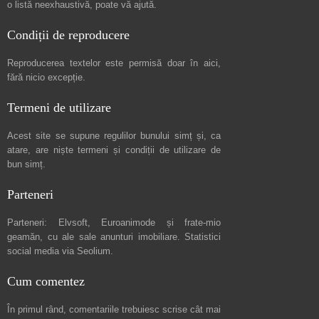
o listă neexhaustivă
, poate vă ajută.
Condiții de reproducere
Reproducerea textelor este permisă doar în
aici
,
fără nicio excepție.
Termeni de utilizare
Acest site se supune regulilor bunului simț și, ca
atare, are niște
termeni și condiții de utilizare
de
bun simț.
Parteneri
Parteneri:
Elvsoft
,
Euroanimode
și frate-mio
geamăn, cu ale sale
anunturi imobiliare
. Statistici
social media via
Seolium
.
Cum comentez
În primul rând, comentariile trebuiesc scrise cât mai