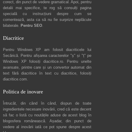
corect, din punct de vedere gramatical. Apoi, pentru
detalii mai specifice, te rog să consulți pagina
specială cu instrucțiuni despre
cum se
comentează
, asta ca să nu fie surprize neplăcute
bilaterale.
Pentru SEO
.
Diacritice
Pentru Windows XP am folosit diacriticele lui
Secărică
. Pentru afișarea caracterelor "ș" și "ț" pe
Windows XP folosiți
diacritice.ro
. Pentru unelte
avansate, printre care și un convertor automat din
text fără diacritice în text cu diacritice, folosiți
diacritice.com
.
Politica de inovare
Întrucât, din când în când, dispun de toate
ingredientele necesare inovării, cred că este decent
să fac o listă cu noutățile aduse de acest blog în
blogosfera românească. Așadar, din punct de
vedere al inovării iată ce pot spune
despre acest