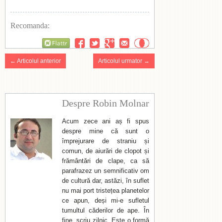
Recomanda:
Flattr
← Articolul anterior
Articolul urmator →
Despre Robin Molnar
Acum zece ani aș fi spus
despre mine că sunt o
împrejurare de straniu și
comun, de aiurări de clopot și
frământări de clape, ca să
parafrazez un semnificativ om
de cultură dar, astăzi, în suflet
nu mai port tristețea planetelor
ce apun, deși mi-e sufletul
tumultul căderilor de ape. În
fine, scriu zilnic. Este o formă