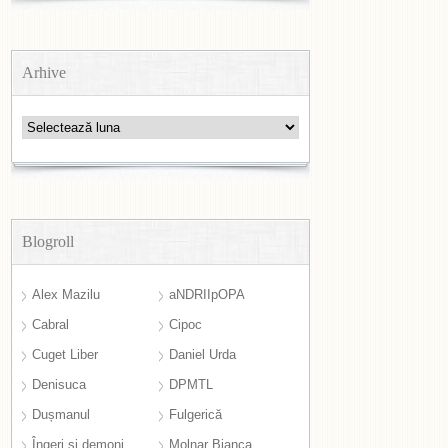
Arhive
Arhive
Blogroll
Alex Mazilu
aNDRIIpOPA
Cabral
Cipoc
Cuget Liber
Daniel Urda
Denisuca
DPMTL
Dușmanul
Fulgerică
Îngeri și demoni
Molnar Bianca