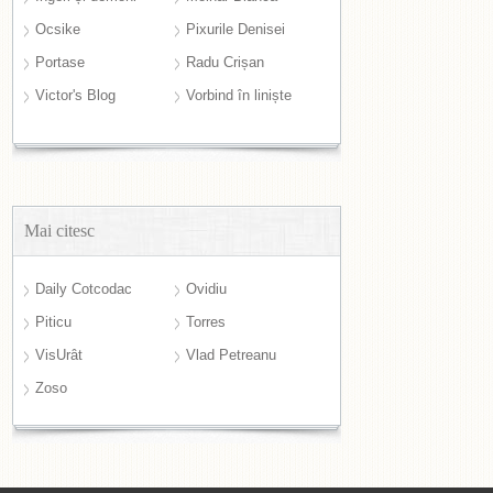
Ocsike
Pixurile Denisei
Portase
Radu Crișan
Victor's Blog
Vorbind în liniște
Mai citesc
Daily Cotcodac
Ovidiu
Piticu
Torres
VisUrât
Vlad Petreanu
Zoso