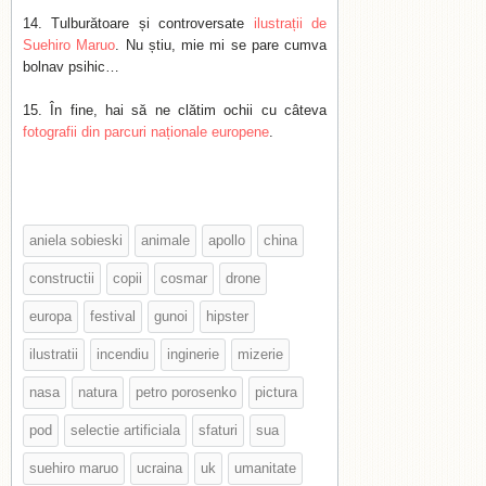
Tulburătoare și controversate
ilustrații de
Suehiro Maruo
. Nu știu, mie mi se pare cumva
bolnav psihic…
În fine, hai să ne clătim ochii cu câteva
fotografii din parcuri naționale europene
.
aniela sobieski
animale
apollo
china
constructii
copii
cosmar
drone
europa
festival
gunoi
hipster
ilustratii
incendiu
inginerie
mizerie
nasa
natura
petro porosenko
pictura
pod
selectie artificiala
sfaturi
sua
suehiro maruo
ucraina
uk
umanitate