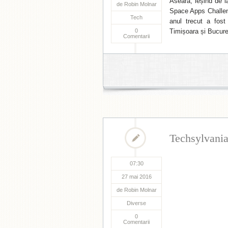
Aseară, ieșind de l
de
Robin Molnar
Space Apps Challen
Tech
anul trecut a fost
0
Timișoara și Bucure
Comentarii
Techsylvania,
07:30
27 mai 2016
de
Robin Molnar
Diverse
0
Comentarii