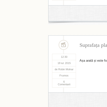
Suprafața pla
12:30
Așa arată și este fo
18 iul. 2015
de
Robin Molnar
Frumos
6
Comentarii