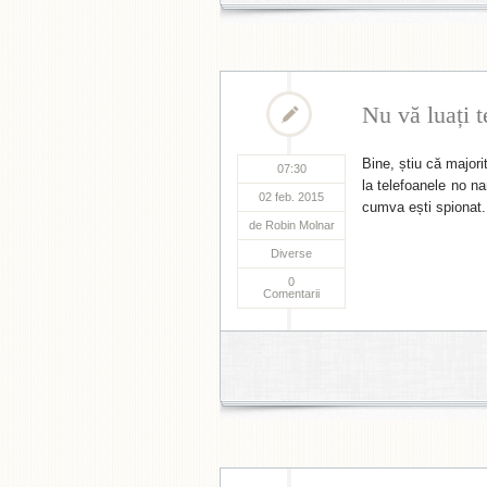
Nu vă luați t
Bine, știu că majori
07:30
la telefoanele no n
02 feb. 2015
cumva ești spionat.
de
Robin Molnar
Diverse
0
Comentarii