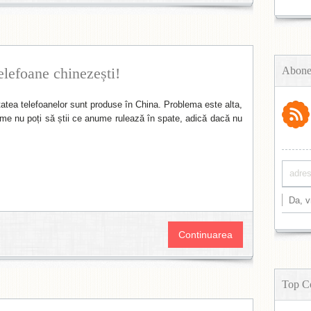
elefoane chinezești!
Abone
tatea telefoanelor sunt produse în China. Problema este alta,
ame nu poți să știi ce anume rulează în spate, adică dacă nu
Continuarea
Top C