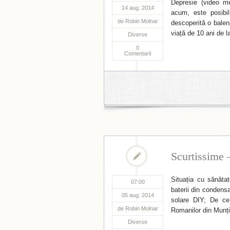
Depresie (video me
14 aug. 2014
acum, este posibi
de
Robin Molnar
descoperită o bale
viață de 10 ani de 
Diverse
0
Comentarii
Scurtissime 
Situația cu sănăta
07:00
baterii din condens
05 aug. 2014
solare DIY; De ce t
de
Robin Molnar
Romanilor din Munți
Diverse