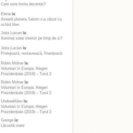
Care este limita decenței?
Elena
la:
Aseară planeta Saturn s-a văzut cu
ochiul liber
Joita Luican
la:
Iluminat solar interior pe timp de zi?
Joita Lucian
la:
Protejează, restaurează, finanțează
Robin Molnar
la:
Voluntari în Europa: Alegeri
Prezidențiale (2019) – Turul 2
Robin Molnar
la:
Voluntari în Europa: Alegeri
Prezidențiale (2019) – Turul 2
UndeadAlien
la:
Voluntari în Europa: Alegeri
Prezidențiale (2019) – Turul 2
George
la:
Lăcustă mare