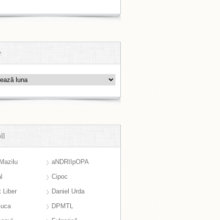
e
ll
Mazilu
aNDRIIpOPA
l
Cipoc
 Liber
Daniel Urda
suca
DPMTL