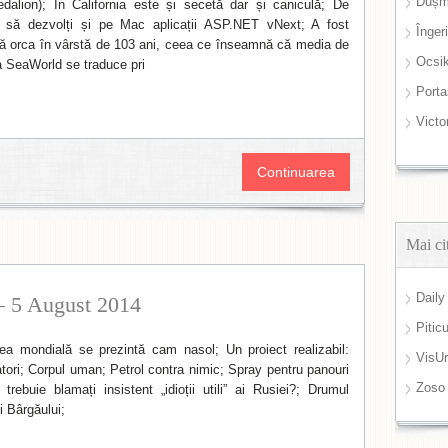
Dușm
dalion); În California este și secetă dar și caniculă; De
l să dezvolți și pe Mac aplicații ASP.NET vNext; A fost
Înger
nă orca în vârstă de 103 ani, ceea ce înseamnă că media de
Ocsi
la SeaWorld se traduce pri
Port
Victo
Continuarea
Mai ci
Daily
– 5 August 2014
Pitic
tea mondială se prezintă cam nasol; Un proiect realizabil:
VisUr
atori; Corpul uman; Petrol contra nimic; Spray pentru panouri
Zoso
rebuie blamați insistent „idioții utili” ai Rusiei?; Drumul
i Bârgăului;