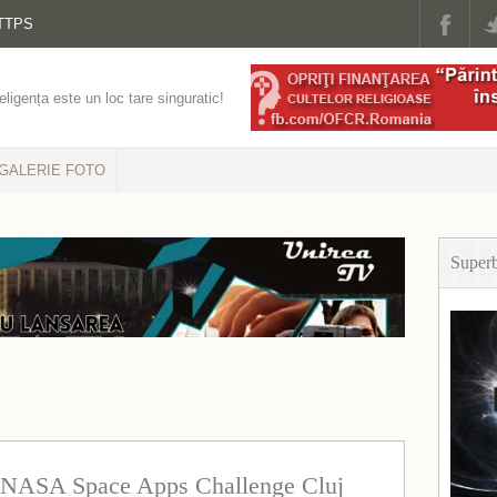
TTPS
eligența este un loc tare singuratic!
GALERIE FOTO
Super
r: NASA Space Apps Challenge Cluj