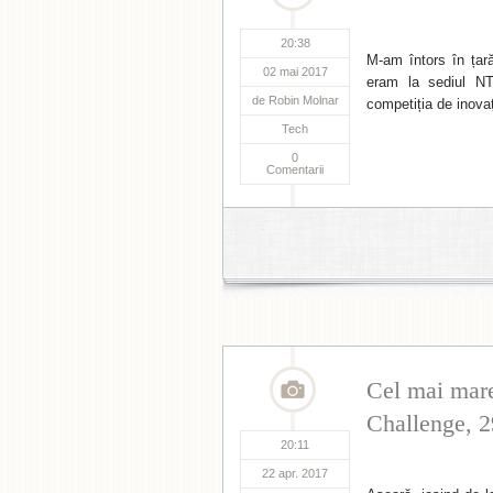
20:38
M-am întors în țar
02 mai 2017
eram la sediul NT
de
Robin Molnar
competiția de inov
Tech
0
Comentarii
Cel mai mar
Challenge, 2
20:11
22 apr. 2017