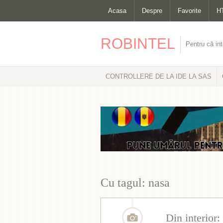
Acasa
Despre
Favorite
H
ROBINTEL
Pentru că int
CONTROLLERE DE LA IDE LA SAS
Cu tagul: nasa
Din interio