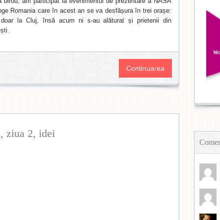
a birou, am participat la evenimentul de prezentare a NASA
ge Romania care în acest an se va desfășura în trei orașe:
 doar la Cluj, însă acum ni s-au alăturat și prietenii din
ști.
Continuarea
 ziua 2, idei
Coment