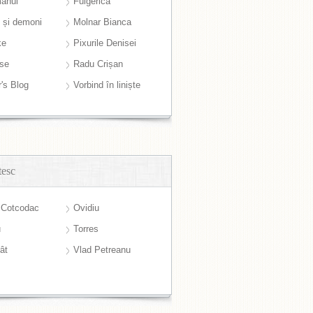
anul
Fulgerică
i și demoni
Molnar Bianca
ke
Pixurile Denisei
ase
Radu Crișan
r's Blog
Vorbind în liniște
tesc
 Cotcodac
Ovidiu
u
Torres
ât
Vlad Petreanu