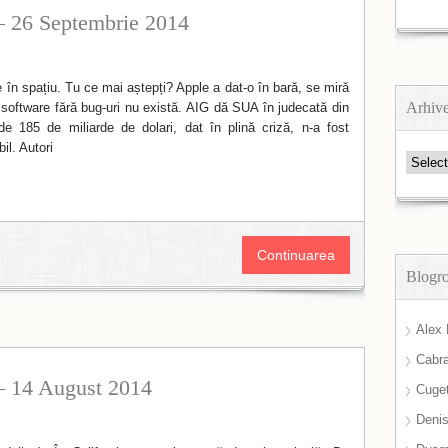
– 26 Septembrie 2014
 în spațiu. Tu ce mai aștepți? Apple a dat-o în bară, se miră
Arhiv
 software fără bug-uri nu există. AIG dă SUA în judecată din
de 185 de miliarde de dolari, dat în plină criză, n-a fost
il. Autori
Arhive
Continuarea
Blogro
Alex 
Cabra
– 14 August 2014
Cuget
Deni