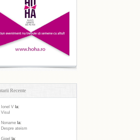
arii Recente
Ionel V
la:
Visul
Noname
la:
Despre ateism
Gigel
la: