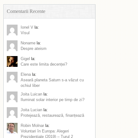
Comentarii Recente
Ionel V
la:
Visul
Noname
la:
Despre ateism
Gigel
la:
Care este limita decenței?
Elena
la:
Aseară planeta Saturn s-a văzut cu
ochiul liber
Joita Luican
la:
Iluminat solar interior pe timp de zi?
Joita Lucian
la:
Protejează, restaurează, finanțează
Robin Molnar
la:
Voluntari în Europa: Alegeri
Prezidențiale (2019) – Turul 2