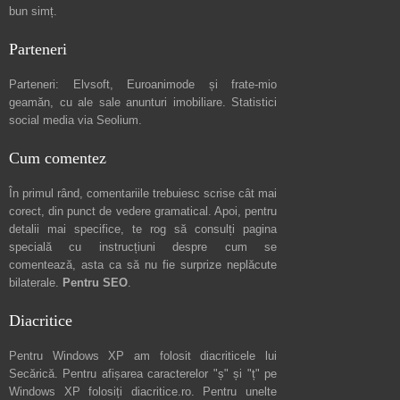
bun simț.
Parteneri
Parteneri:
Elvsoft
,
Euroanimode
și frate-mio
geamăn, cu ale sale
anunturi imobiliare
. Statistici
social media via
Seolium
.
Cum comentez
În primul rând, comentariile trebuiesc scrise cât mai
corect, din punct de vedere gramatical. Apoi, pentru
detalii mai specifice, te rog să consulți pagina
specială cu instrucțiuni despre
cum se
comentează
, asta ca să nu fie surprize neplăcute
bilaterale.
Pentru SEO
.
Diacritice
Pentru Windows XP am folosit diacriticele lui
Secărică
. Pentru afișarea caracterelor "ș" și "ț" pe
Windows XP folosiți
diacritice.ro
. Pentru unelte