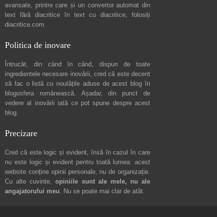
avansate, printre care și un convertor automat din
text fără diacritice în text cu diacritice, folosiți
diacritice.com
.
Politica de inovare
Întrucât, din când în când, dispun de toate
ingredientele necesare inovării, cred că este decent
să fac o listă cu noutățile aduse de acest blog în
blogosfera românească. Așadar, din punct de
vedere al inovării iată ce pot spune
despre acest
blog
.
Precizare
Cred că este logic și evident, însă în cazul în care
nu este logic și evident pentru toată lumea: acest
website conține opinii personale, nu de organizație.
Cu alte cuvinte,
opiniile sunt ale mele, nu ale
angajatorului meu
. Nu se poate mai clar de atât.