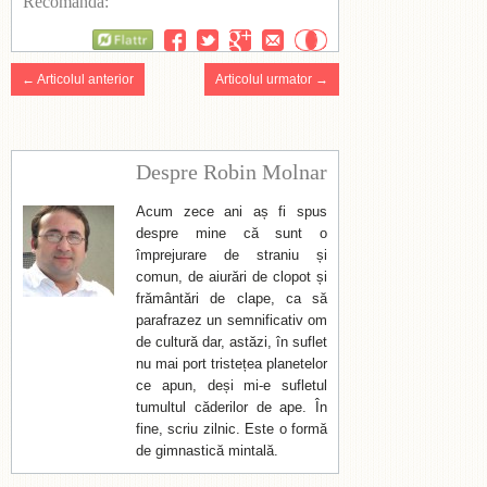
Recomanda:
Flattr
← Articolul anterior
Articolul urmator →
Despre Robin Molnar
Acum zece ani aș fi spus
despre mine că sunt o
împrejurare de straniu și
comun, de aiurări de clopot și
frământări de clape, ca să
parafrazez un semnificativ om
de cultură dar, astăzi, în suflet
nu mai port tristețea planetelor
ce apun, deși mi-e sufletul
tumultul căderilor de ape. În
fine, scriu zilnic. Este o formă
de gimnastică mintală.