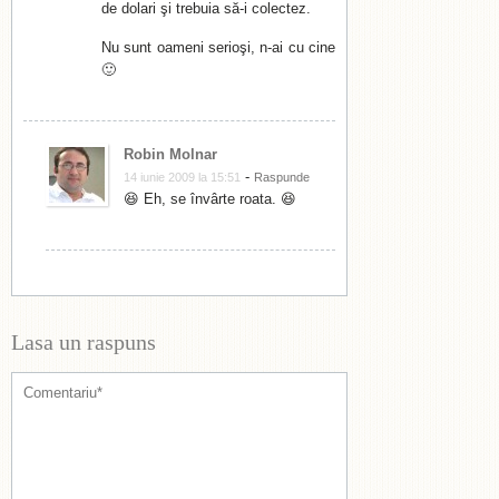
de dolari şi trebuia să-i colectez.
Nu sunt oameni serioşi, n-ai cu cine
🙂
Robin Molnar
-
14 iunie 2009 la 15:51
Raspunde
😆 Eh, se învârte roata. 😆
Lasa un raspuns