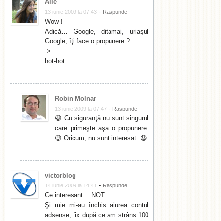
Alle
-
13 iunie 2009 la 07:43
Raspunde
Wow !
Adică… Google, ditamai, uriaşul
Google, îţi face o propunere ?
:>
hot-hot
Robin Molnar
-
13 iunie 2009 la 07:47
Raspunde
😆 Cu siguranţă nu sunt singurul
care primeşte aşa o propunere.
😉 Oricum, nu sunt interesat. 😆
victorblog
-
14 iunie 2009 la 14:41
Raspunde
Ce interesant… NOT.
Şi mie mi-au închis aiurea contul
adsense, fix după ce am strâns 100