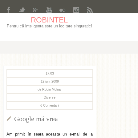
ROBINTEL
Pentru că inteligența este un loc tare singuratic!
17:03
12 iun. 2009
de
Robin Molnar
Diverse
6
Comentarii
Google mă vrea
Am primit în seara aceasta un e-mail de la