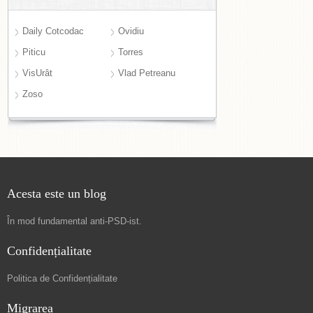
Daily Cotcodac
Ovidiu
Piticu
Torres
VisUrât
Vlad Petreanu
Zoso
Acesta este un blog
În mod fundamental
anti-PSD-ist
.
Confidențialitate
Politica de Confidențialitate
Migrarea