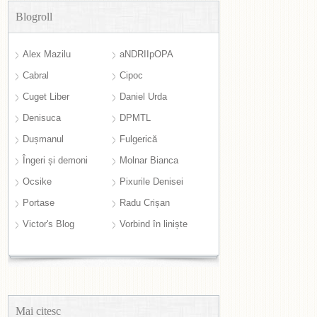
Blogroll
Alex Mazilu
aNDRIIpOPA
Cabral
Cipoc
Cuget Liber
Daniel Urda
Denisuca
DPMTL
Dușmanul
Fulgerică
Îngeri și demoni
Molnar Bianca
Ocsike
Pixurile Denisei
Portase
Radu Crișan
Victor's Blog
Vorbind în liniște
Mai citesc