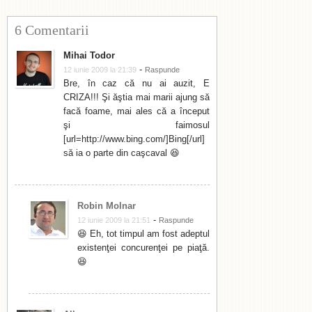
6 Comentarii
Mihai Todor
-
12 iunie 2009 la 21:39
Raspunde
Bre, în caz că nu ai auzit, E
CRIZA!!! Şi ăştia mai marii ajung să
facă foame, mai ales că a început
şi faimosul
[url=http://www.bing.com/]Bing[/url]
să ia o parte din caşcaval 😆
Robin Molnar
-
12 iunie 2009 la 21:51
Raspunde
😆 Eh, tot timpul am fost adeptul
existenţei concurenţei pe piaţă.
😆