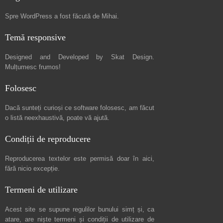
Spre
WordPress a fost făcută de Mihai
.
Temă responsive
Designed and Developed by
Skat Design
.
Mulțumesc frumos!
Folosesc
Dacă sunteți curioși ce software folosesc, am făcut
o listă neexhaustivă
, poate vă ajută.
Condiții de reproducere
Reproducerea textelor este permisă doar în
aici
,
fără nicio excepție.
Termeni de utilizare
Acest site se supune regulilor bunului simț și, ca
atare, are niște
termeni și condiții de utilizare
de