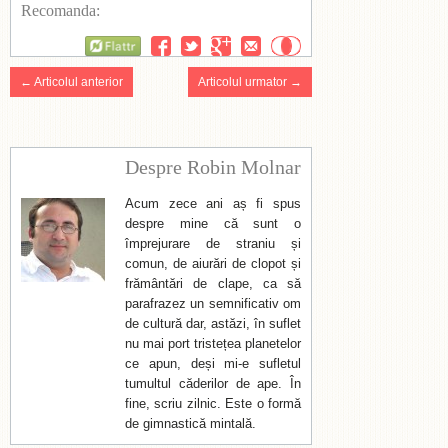
Recomanda:
Flattr
← Articolul anterior
Articolul urmator →
Despre Robin Molnar
Acum zece ani aș fi spus
despre mine că sunt o
împrejurare de straniu și
comun, de aiurări de clopot și
frământări de clape, ca să
parafrazez un semnificativ om
de cultură dar, astăzi, în suflet
nu mai port tristețea planetelor
ce apun, deși mi-e sufletul
tumultul căderilor de ape. În
fine, scriu zilnic. Este o formă
de gimnastică mintală.