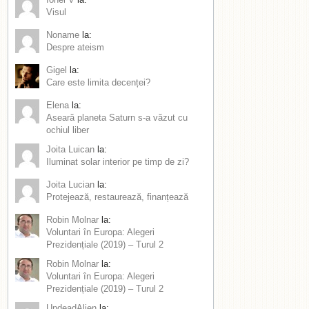
Visul
Noname
la:
Despre ateism
Gigel
la:
Care este limita decenței?
Elena
la:
Aseară planeta Saturn s-a văzut cu
ochiul liber
Joita Luican
la:
Iluminat solar interior pe timp de zi?
Joita Lucian
la:
Protejează, restaurează, finanțează
Robin Molnar
la:
Voluntari în Europa: Alegeri
Prezidențiale (2019) – Turul 2
Robin Molnar
la:
Voluntari în Europa: Alegeri
Prezidențiale (2019) – Turul 2
UndeadAlien
la: