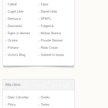
Cabral
Cipoc
Cuget Liber
Daniel Urda
Denisuca
DPMTL
Dușmanul
Fulgerică
Îngeri și demoni
Molnar Bianca
Ocsike
Pixurile Denisei
Portase
Radu Crișan
Victor's Blog
Vorbind în liniște
Mai citesc
Daily Cotcodac
Ovidiu
Piticu
Torres