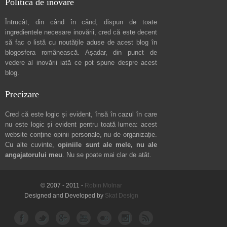
Politica de inovare
Întrucât, din când în când, dispun de toate
ingredientele necesare inovării, cred că este decent
să fac o listă cu noutățile aduse de acest blog în
blogosfera românească. Așadar, din punct de
vedere al inovării iată ce pot spune
despre acest
blog
.
Precizare
Cred că este logic și evident, însă în cazul în care
nu este logic și evident pentru toată lumea: acest
website conține opinii personale, nu de organizație.
Cu alte cuvinte,
opiniile sunt ale mele, nu ale
angajatorului meu
. Nu se poate mai clar de atât.
© 2007 - 2011 -
Robin Molnar
Designed and Developed by
Skat Design