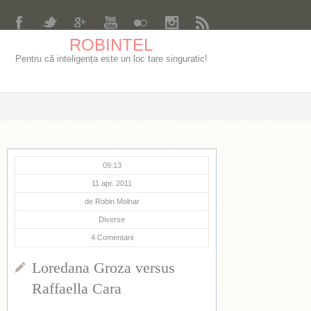
ROBINTEL
Pentru că inteligența este un loc tare singuratic!
09:13
11 apr. 2011
de
Robin Molnar
Diverse
4
Comentarii
Loredana Groza versus
Raffaella Cara