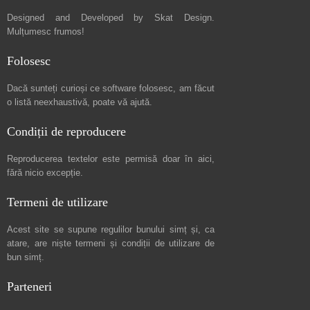
Designed and Developed by
Skat Design
.
Mulțumesc frumos!
Folosesc
Dacă sunteți curioși ce software folosesc, am făcut
o listă neexhaustivă
, poate vă ajută.
Condiții de reproducere
Reproducerea textelor este permisă doar în
aici
,
fără nicio excepție.
Termeni de utilizare
Acest site se supune regulilor bunului simț și, ca
atare, are niște
termeni și condiții de utilizare
de
bun simț.
Parteneri