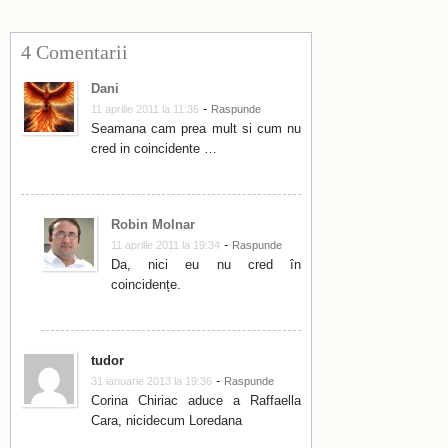
4 Comentarii
Dani
-
11 aprilie 2011 la 11:35
Raspunde
Seamana cam prea mult si cum nu
cred in coincidente …
Robin Molnar
-
11 aprilie 2011 la 19:34
Raspunde
Da, nici eu nu cred în
coincidențe.
tudor
-
31 ianuarie 2013 la 19:36
Raspunde
Corina Chiriac aduce a Raffaella
Cara, nicidecum Loredana