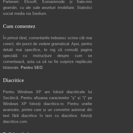
Parteneri:
Elvsoft
,
Euroanimode
și frate-mio
geamăn, cu ale sale
anunturi imobiliare
. Statistici
social media via
Seolium
.
Cum comentez
În primul rând, comentariile trebuiesc scrise cât mai
corect, din punct de vedere gramatical. Apoi, pentru
detalii mai specifice, te rog să consulți pagina
specială cu instrucțiuni despre
cum se
comentează
, asta ca să nu fie surprize neplăcute
bilaterale.
Pentru SEO
.
Diacritice
Pentru Windows XP am folosit diacriticele lui
Secărică
. Pentru afișarea caracterelor "ș" și "ț" pe
Windows XP folosiți
diacritice.ro
. Pentru unelte
avansate, printre care și un convertor automat din
text fără diacritice în text cu diacritice, folosiți
diacritice.com
.