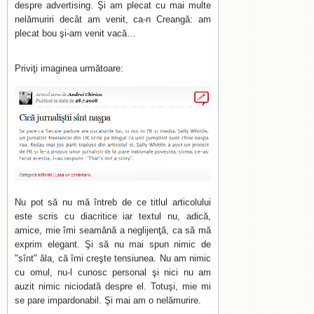
despre advertising. Şi am plecat cu mai multe
nelămuriri decât am venit, ca-n Creangă: am
plecat bou şi-am venit vacă…
Priviţi imaginea următoare:
Nu pot să nu mă întreb de ce titlul articolului
este scris cu diacritice iar textul nu, adică,
amice, mie îmi seamănă a neglijenţă, ca să mă
exprim elegant. Şi să nu mai spun nimic de
"sînt" ăla, că îmi creşte tensiunea. Nu am nimic
cu omul, nu-l cunosc personal şi nici nu am
auzit nimic niciodată despre el. Totuşi, mie mi
se pare impardonabil. Şi mai am o nelămurire.