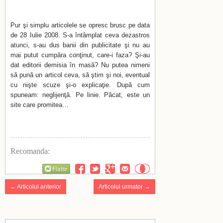
Pur şi simplu articolele se opresc brusc pe data
de 28 Iulie 2008. S-a întâmplat ceva dezastros
atunci, s-au dus banii din publicitate şi nu au
mai putut cumpăra conţinut, care-i faza? Şi-au
dat editorii demisia în masă? Nu putea nimeni
să pună un articol ceva, să ştim şi noi, eventual
cu nişte scuze şi-o explicaţie. După cum
spuneam: neglijenţă. Pe linie. Păcat, este un
site care promitea…
Recomanda:
Flattr
← Articolul anterior
Articolul urmator →