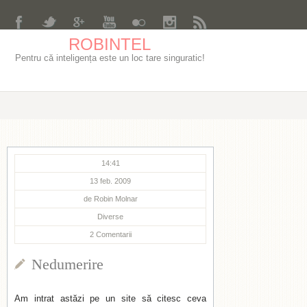
ROBINTEL
Pentru că inteligența este un loc tare singuratic!
14:41
13 feb. 2009
de
Robin Molnar
Diverse
2
Comentarii
Nedumerire
Am intrat astăzi pe un site să citesc ceva