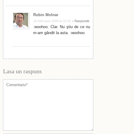
Robin Molnar
-
16 februarie 2009 la 10:43
Raspunde
:woohoo: Clar. Nu ştiu de ce nu
m-am gândit la asta. :woohoo:
Lasa un raspuns