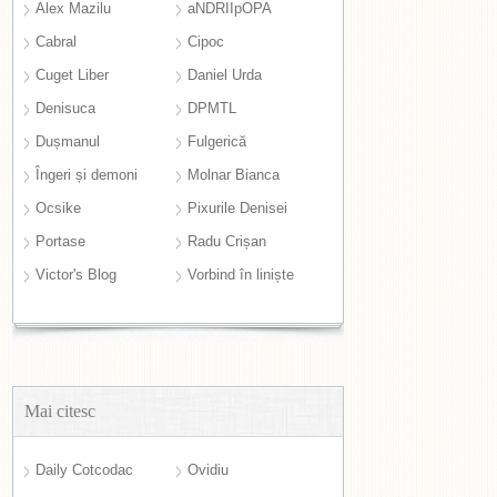
Alex Mazilu
aNDRIIpOPA
Cabral
Cipoc
Cuget Liber
Daniel Urda
Denisuca
DPMTL
Dușmanul
Fulgerică
Îngeri și demoni
Molnar Bianca
Ocsike
Pixurile Denisei
Portase
Radu Crișan
Victor's Blog
Vorbind în liniște
Mai citesc
Daily Cotcodac
Ovidiu