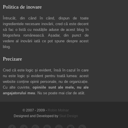
Politica de inovare
Întrucât, din când în când, dispun de toate
ingredientele necesare inovării, cred că este decent
să fac o listă cu noutățile aduse de acest blog în
blogosfera românească. Așadar, din punct de
vedere al inovării iată ce pot spune
despre acest
blog
.
Precizare
Cred că este logic și evident, însă în cazul în care
nu este logic și evident pentru toată lumea: acest
website conține opinii personale, nu de organizație.
Cu alte cuvinte,
opiniile sunt ale mele, nu ale
angajatorului meu
. Nu se poate mai clar de atât.
© 2007 - 2009 -
Robin Molnar
Designed and Developed by
Skat Design