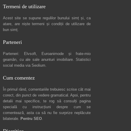
Termeni de utilizare
Acest site se supune regulilor bunului simț și, ca
atare, are niște
termeni și condiții de utilizare
de
bun simț.
Parteneri
Parteneri:
Elvsoft
,
Euroanimode
și frate-mio
geamăn, cu ale sale
anunturi imobiliare
. Statistici
social media via
Seolium
.
Cum comentez
În primul rând, comentariile trebuiesc scrise cât mai
corect, din punct de vedere gramatical. Apoi, pentru
detalii mai specifice, te rog să consulți pagina
specială cu instrucțiuni despre
cum se
comentează
, asta ca să nu fie surprize neplăcute
bilaterale.
Pentru SEO
.