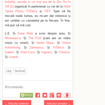
linkurile, pozele și ce mai era de la Din On în
Off (2)
organizat în parteneriat cu cei de la
Hotel
Opera Plaza
,
TVDeCe
și
TIFF
. Sper să fie
trecută toată lumea, eu mi-am dat interesul și
am umblat cu carnețelul pe la fiecare. În fine,
mă pun să mă culc.
L.E. Și
Katai Robi
a scris despre asta. Și
Mironeasca
. Și
The FUA
(care are un video
mișto cu mine!). Și
Vasile Manu
. Și
Vitrina
Advertising
. Și
Zăineasca
. Și
TVDeCe
. Și
Gaben
. Și
Vlad Cucu
. Și
Ingineru
. Și
Chinezu
.
Și
Lorand
.
cluj
festival
Recomanda:
Flattr
← Articolul anterior
Articolul urmator →