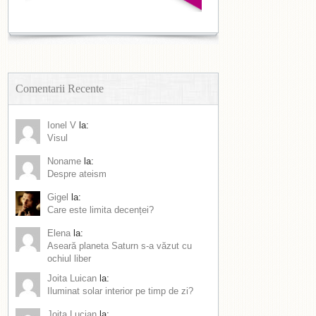
Comentarii Recente
Ionel V
la:
Visul
Noname
la:
Despre ateism
Gigel
la:
Care este limita decenței?
Elena
la:
Aseară planeta Saturn s-a văzut cu
ochiul liber
Joita Luican
la:
Iluminat solar interior pe timp de zi?
Joita Lucian
la: