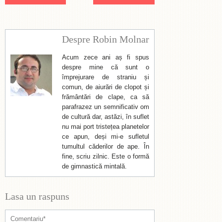
Despre Robin Molnar
Acum zece ani aș fi spus
despre mine că sunt o
împrejurare de straniu și
comun, de aiurări de clopot și
frământări de clape, ca să
parafrazez un semnificativ om
de cultură dar, astăzi, în suflet
nu mai port tristețea planetelor
ce apun, deși mi-e sufletul
tumultul căderilor de ape. În
fine, scriu zilnic. Este o formă
de gimnastică mintală.
Lasa un raspuns