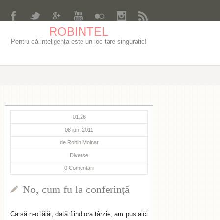
ROBINTEL
Pentru că inteligența este un loc tare singuratic!
01:26
08 iun. 2011
de
Robin Molnar
Diverse
0
Comentarii
No, cum fu la conferință
Ca să n-o lălăi, dată fiind ora târzie, am pus aici