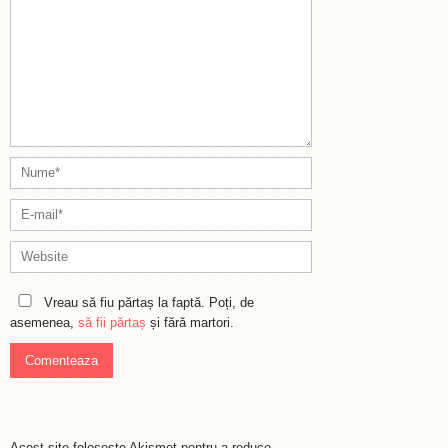
Vreau să fiu părtaș la faptă. Poți, de
asemenea,
să fii părtaș
și fără martori.
Acest site folosește Akismet pentru a reduce