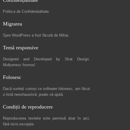
Confidențialitate
Politica de Confidențialitate
Migrarea
Spre
WordPress a fost făcută de Mihai
.
Temă responsive
Designed and Developed by
Skat Design
.
Mulțumesc frumos!
Folosesc
Dacă sunteți curioși ce software folosesc, am făcut
o listă neexhaustivă
, poate vă ajută.
Condiții de reproducere
Reproducerea textelor este permisă doar în
aici
,
fără nicio excepție.