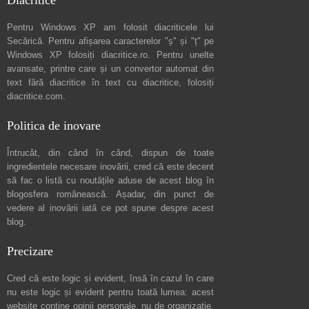
Diacritice
Pentru Windows XP am folosit diacriticele lui
Secărică
. Pentru afișarea caracterelor "ș" și "ț" pe
Windows XP folosiți
diacritice.ro
. Pentru unelte
avansate, printre care și un convertor automat din
text fără diacritice în text cu diacritice, folosiți
diacritice.com
.
Politica de inovare
Întrucât, din când în când, dispun de toate
ingredientele necesare inovării, cred că este decent
să fac o listă cu noutățile aduse de acest blog în
blogosfera românească. Așadar, din punct de
vedere al inovării iată ce pot spune
despre acest
blog
.
Precizare
Cred că este logic și evident, însă în cazul în care
nu este logic și evident pentru toată lumea: acest
website conține opinii personale, nu de organizație.