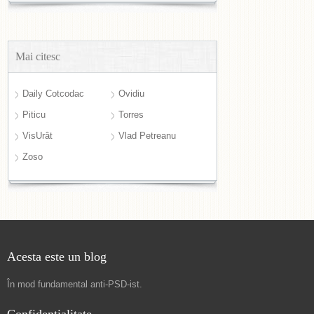
Mai citesc
Daily Cotcodac
Ovidiu
Piticu
Torres
VisUrât
Vlad Petreanu
Zoso
Acesta este un blog
În mod fundamental
anti-PSD-ist
.