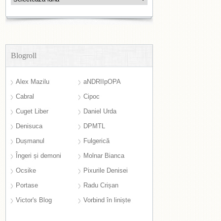
Blogroll
Alex Mazilu
aNDRIIpOPA
Cabral
Cipoc
Cuget Liber
Daniel Urda
Denisuca
DPMTL
Dușmanul
Fulgerică
Îngeri și demoni
Molnar Bianca
Ocsike
Pixurile Denisei
Portase
Radu Crișan
Victor's Blog
Vorbind în liniște