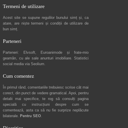
Termeni de utilizare
Acest site se supune regulilor bunului simț și, ca
atare, are niște
termeni și condiții de utilizare
de
bun simț.
Parteneri
Parteneri:
Elvsoft
,
Euroanimode
și frate-mio
geamăn, cu ale sale
anunturi imobiliare
. Statistici
social media via
Seolium
.
Cum comentez
În primul rând, comentariile trebuiesc scrise cât mai
corect, din punct de vedere gramatical. Apoi, pentru
detalii mai specifice, te rog să consulți pagina
specială cu instrucțiuni despre
cum se
comentează
, asta ca să nu fie surprize neplăcute
bilaterale.
Pentru SEO
.