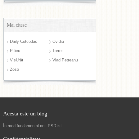
Mai citesc
Daily Cotcodac
Ovidiu
Piticu
Torres
VisUrât
Vlad Petreanu
Zoso
Acesta este un blog
În mod fundamental
anti-PSD-ist
.