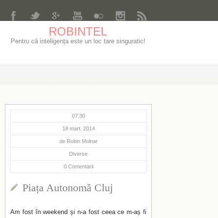
ROBINTEL
Pentru că inteligența este un loc tare singuratic!
07:30
18 mart. 2014
de
Robin Molnar
Diverse
0
Comentarii
Piața Autonomă Cluj
Am fost în weekend și n-a fost ceea ce m-aș fi