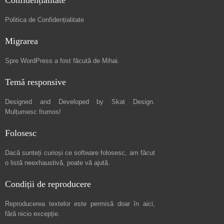
Confidențialitate
Politica de Confidențialitate
Migrarea
Spre
WordPress a fost făcută de Mihai
.
Temă responsive
Designed and Developed by
Skat Design
.
Mulțumesc frumos!
Folosesc
Dacă sunteți curioși ce software folosesc, am făcut
o listă neexhaustivă
, poate vă ajută.
Condiții de reproducere
Reproducerea textelor este permisă doar în
aici
,
fără nicio excepție.