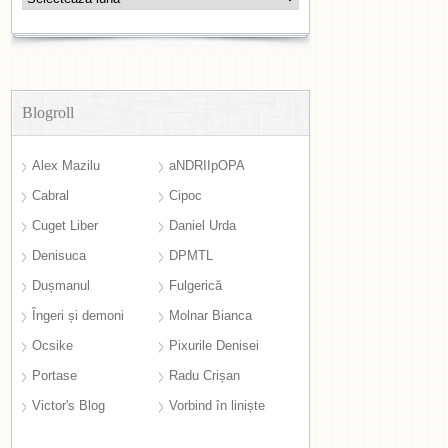
Blogroll
Alex Mazilu
aNDRIIpOPA
Cabral
Cipoc
Cuget Liber
Daniel Urda
Denisuca
DPMTL
Dușmanul
Fulgerică
Îngeri și demoni
Molnar Bianca
Ocsike
Pixurile Denisei
Portase
Radu Crișan
Victor's Blog
Vorbind în liniște