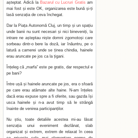
așteptat. Adică la
Bazarul cu Lucruri Gratis
am
mai fost și este OK, organizarea este bună și-ți
lasă senzația de ceva închegat.
Dar la Piața Autonomă Cluj, un timp și un spațiu
unde banii nu sunt necesari și nici bineveniți, la
intrare ne așteptau niște domni zgomotoși care
sorbeau dintr-o bere la doză, iar înăuntru, pe o
latură a camerei unde se ținea chindia, hainele
erau aruncate pe jos ca la țigani.
Înțeleg că „marfa” este pe gratis, dar respectul e
pe bani?
Între ușă și hainele aruncate pe jos, era o sfoară
pe care erau atârnate alte haine. N-am înțeles
dacă erau expuse spre a fi oferite, sau gazda își
usca hainele și n-a avut timp să le strângă
înainte de venirea participanților.
Nu știu, toate detaliile acestea mi-au lăsat
senzația unui eveniment dezlânat, slab
organizat și extrem, extrem de relaxat în ceea
ce privește cele mai elementare norme de