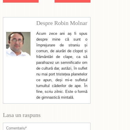
Despre Robin Molnar
Acum zece ani aș fi spus
despre mine că sunt o
împrejurare de straniu și
comun, de aiurări de clopot și
frământări de clape, ca să
parafrazez un semnificativ om
de cultură dar, astăzi, în suflet
nu mai port tristețea planetelor
ce apun, deși mi-e sufletul
tumultul căderilor de ape. În
fine, scriu zilnic. Este o formă
de gimnastică mintală.
Lasa un raspuns