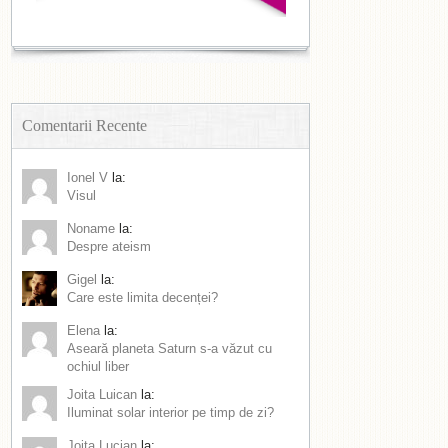
Comentarii Recente
Ionel V
la:
Visul
Noname
la:
Despre ateism
Gigel
la:
Care este limita decenței?
Elena
la:
Aseară planeta Saturn s-a văzut cu
ochiul liber
Joita Luican
la:
Iluminat solar interior pe timp de zi?
Joita Lucian
la: