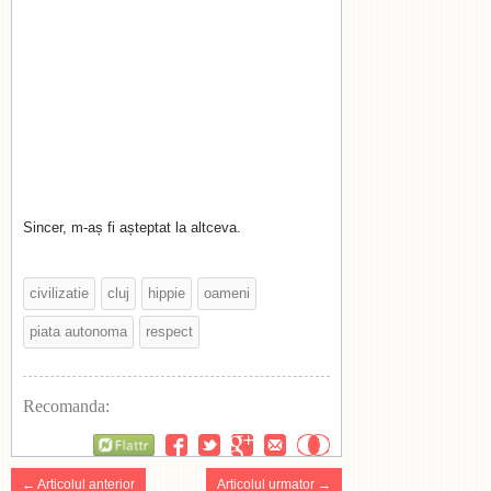
Sincer, m-aș fi așteptat la altceva.
civilizatie
cluj
hippie
oameni
piata autonoma
respect
Recomanda:
Flattr
← Articolul anterior
Articolul urmator →