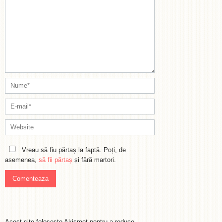
Vreau să fiu părtaș la faptă. Poți, de
asemenea,
să fii părtaș
și fără martori.
Acest site folosește Akismet pentru a reduce