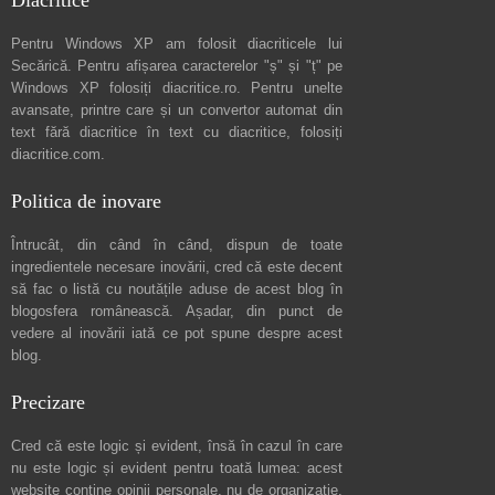
Diacritice
Pentru Windows XP am folosit diacriticele lui
Secărică
. Pentru afișarea caracterelor "ș" și "ț" pe
Windows XP folosiți
diacritice.ro
. Pentru unelte
avansate, printre care și un convertor automat din
text fără diacritice în text cu diacritice, folosiți
diacritice.com
.
Politica de inovare
Întrucât, din când în când, dispun de toate
ingredientele necesare inovării, cred că este decent
să fac o listă cu noutățile aduse de acest blog în
blogosfera românească. Așadar, din punct de
vedere al inovării iată ce pot spune
despre acest
blog
.
Precizare
Cred că este logic și evident, însă în cazul în care
nu este logic și evident pentru toată lumea: acest
website conține opinii personale, nu de organizație.