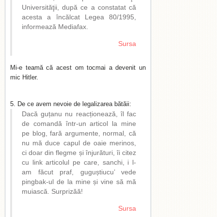
Universităţii, după ce a constatat că
acesta a încălcat Legea 80/1995,
informează Mediafax.
Sursa
Mi-e teamă că acest om tocmai a devenit un
mic Hitler.
De ce avem nevoie de legalizarea bătăii:
Dacă guțanu nu reacționează, îl fac
de comandă într-un articol la mine
pe blog, fară argumente, normal, că
nu mă duce capul de oaie merinos,
ci doar din flegme și înjurături, îi citez
cu link articolul pe care, sanchi, i l-
am făcut praf, guguștiucu’ vede
pingbak-ul de la mine și vine să mă
muiască. Surprizăă!
Sursa