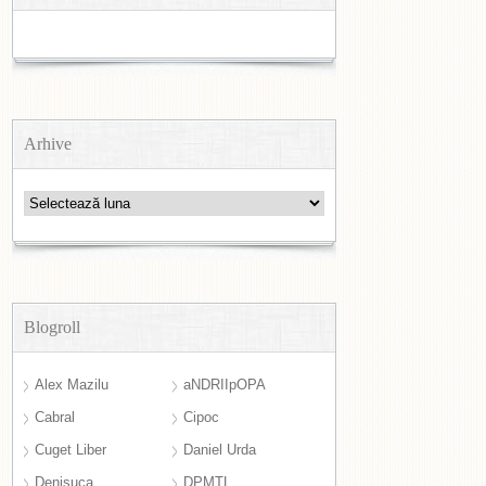
Arhive
Arhive
Blogroll
Alex Mazilu
aNDRIIpOPA
Cabral
Cipoc
Cuget Liber
Daniel Urda
Denisuca
DPMTL