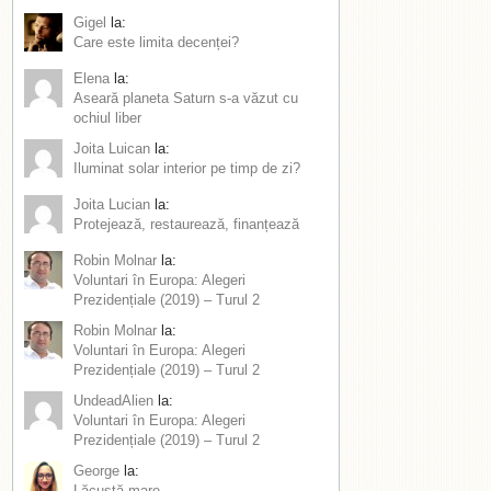
Gigel
la:
Care este limita decenței?
Elena
la:
Aseară planeta Saturn s-a văzut cu
ochiul liber
Joita Luican
la:
Iluminat solar interior pe timp de zi?
Joita Lucian
la:
Protejează, restaurează, finanțează
Robin Molnar
la:
Voluntari în Europa: Alegeri
Prezidențiale (2019) – Turul 2
Robin Molnar
la:
Voluntari în Europa: Alegeri
Prezidențiale (2019) – Turul 2
UndeadAlien
la:
Voluntari în Europa: Alegeri
Prezidențiale (2019) – Turul 2
George
la:
Lăcustă mare