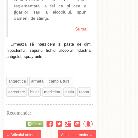
reglementată la fel ca şi cea a
ţigărilor sau a alcoolului, spun
oamenii de ştiinţă.
Sursa
. Urmează să interzicem și pasta de dinți,
hipocloritul, săpunul lichid, alcoolul industrial,
antigelul, spray-urile…
antarctica
armata
campia turzii
cercetare
hitler
medicina
rusia
teapa
Recomanda:
Flattr
← Articolul anterior
Articolul urmator →