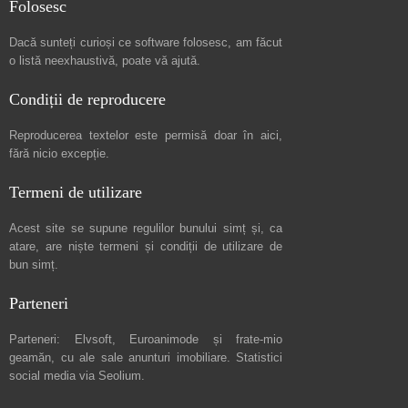
Folosesc
Dacă sunteți curioși ce software folosesc, am făcut
o listă neexhaustivă
, poate vă ajută.
Condiții de reproducere
Reproducerea textelor este permisă doar în
aici
,
fără nicio excepție.
Termeni de utilizare
Acest site se supune regulilor bunului simț și, ca
atare, are niște
termeni și condiții de utilizare
de
bun simț.
Parteneri
Parteneri:
Elvsoft
,
Euroanimode
și frate-mio
geamăn, cu ale sale
anunturi imobiliare
. Statistici
social media via
Seolium
.