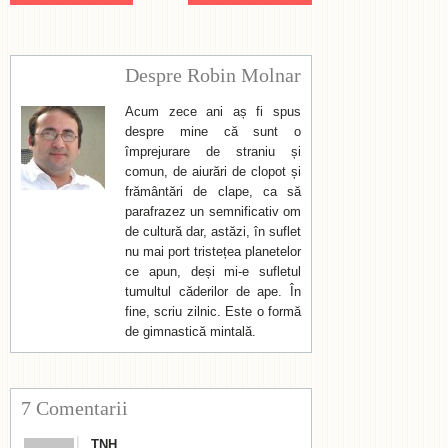
Despre Robin Molnar
Acum zece ani aș fi spus
despre mine că sunt o
împrejurare de straniu și
comun, de aiurări de clopot și
frământări de clape, ca să
parafrazez un semnificativ om
de cultură dar, astăzi, în suflet
nu mai port tristețea planetelor
ce apun, deși mi-e sufletul
tumultul căderilor de ape. În
fine, scriu zilnic. Este o formă
de gimnastică mintală.
7 Comentarii
TNH