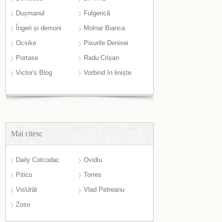
Dușmanul
Fulgerică
Îngeri și demoni
Molnar Bianca
Ocsike
Pixurile Denisei
Portase
Radu Crișan
Victor's Blog
Vorbind în liniște
Mai citesc
Daily Cotcodac
Ovidiu
Piticu
Torres
VisUrât
Vlad Petreanu
Zoso