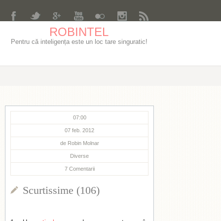
ROBINTEL
Pentru că inteligența este un loc tare singuratic!
07:00
07 feb. 2012
de
Robin Molnar
Diverse
7
Comentarii
Scurtissime (106)