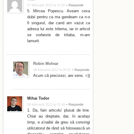
-
07 februarie 2012 la 21:00
Raspunde
5. Mircea Popescu. Aveam ceva
dubii pentru ca ma gandeam ca n-o
fi singurul, dar cand am vazut ca
adresa lui este trilema, iar in articol
se vorbeste de trilaba, m-am
lamurit.
Robin Molnar
-
08 februarie 2012 la 08:02
Raspunde
Acum că precizezi, are sens. =))
Mihai Todor
-
08 februarie 2012 la 01:48
Raspunde
1. Da, fain articolu’ plusat de tine.
Chiar au dreptate, dar, în același
timp, e a’naibii de greu să convingi
utilizatorul de rând să folosească un